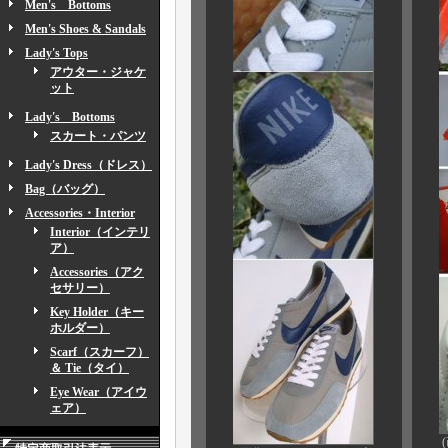
Men's Bottoms
Men's Shoes & Sandals
Lady's Tops
アウター・ジャケ
ット
Lady's Bottoms
スカート・パンツ
Lady's Dress（ドレス）
Bag（バッグ）
Accessories・Interior
Interior（インテリ
ア）
Accessories（アク
セサリー）
Key Holder（キー
ホルダー）
Scarf（スカーフ）
＆ Tie（タイ）
Eye Wear（アイウ
ェア）