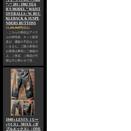
” / “ 201 / 1902 YEA
R'S MODEL ” WAIST
OVERALLS / W. BUC
KLEBACK & SUSPE
NDERS BUTTONS
13,200,000円
(税込)
・こちらの商品はアイテ
ムの特性故、ネット販売
及び、通販の予定はござ
いません。ご購入希望の
お客様は事前にご連絡の
上、ご来店、ご商談が可
能な方と限らせて頂…
1940's LEVI'S（リー
バイス） 501XX（ダ
ブルエックス） / ONE