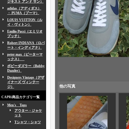
ジキスト アンド サン）
adidas（アディダス）
・ PUMA（プーマ）
LOUIS VUITTON（ル
イ・ヴィトン）
Emilio Pucci（エミリオ
プッチ）
Robert INDIANA（ロバ
ート・インディアナ）
peter max（ピーターマ
ックス）
ボビーダズラー（Bobby
Dazzler）
Designers Vintage（デザ
イナーズ ヴィンテー
他の写真
ジ）
CAPRi商品カテゴリ一覧
Men's Tops
アウター・ジャケ
ット
Tシャツ・シャツ