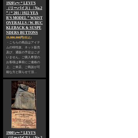
1920's〜 “ LEVI'S
（リーバイス） / No.2
” / “ 201 / 1922 YEA
R'S MODEL ” WAIST
OVERALLS / W. BUC
KLEBACK & SUSPE
NDERS BUTTONS
19,800,000円
(税込)
・こちらの商品はアイテ
ムの特性故、ネット販売
及び、通販の予定はござ
いません。ご購入希望の
お客様は事前にご連絡の
上、ご来店、ご商談が可
能な方と限らせて頂…
1900's〜 “ LEVI'S
（リーバイス） / No.2