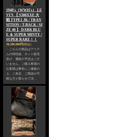
1940's（WWII's） LE
VI'S 【 S506XXE 大
戦 TYPE1 JK / TRAN
SITION / T-BACK / SI
ZE 46 】 DARK BLU
E ＆ SUPER MINTY /
SUPER RARE！！
38,280,000円
(税込)
・こちらの商品はアイテ
ムの特性故、ネット販売
及び、通販の予定はござ
いません。ご購入希望の
お客様は事前にご連絡の
上、ご来店、ご商談が可
能な方と限らせて頂…