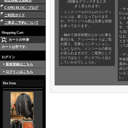
特定商取引法表示
(画像をクリックすると大
きく見られます)
CAPRi BLOG / ブログ
・サイ
・ミッドソールのゴムのコンディ
9.5
ご利用ガイド
ションは、硬くなっております
りタ
が、アウトソール部は見事な状態
ご来店ご予約について
も、
を保っております。
す。
ち頂
Shopping Cart
・極めて保存状態がよかった事を
なお
裏付ける、アッパーやトゥはご覧
カートの中身
とま
の通り、見事なコンディション。
って
カートは空です。
しかしながら、インソールの硬化
が見られますので、ご着用として
・デ
ログイン
だけではなく、ディスプレイ品と
年経
していかがでしょうか。
風合
新規登録はこちら
品も
ログインはこちら
レは
い。
Hot Item