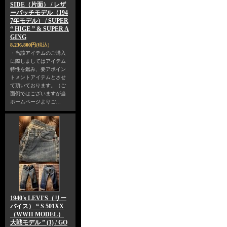
SIDE（片面） / レザ
ーパッチモデル（194
7年モデル） / SUPER
“ HIGE ” & SUPER A
GING
8,236,800円
(税込)
・当該アイテムのご購入
に際しましてはアイテム
特性を鑑み、要アポイン
トメントアイテムとさせ
て頂いております。（ご
面倒ではございますが当
ホームページよりご…
1940's LEVI'S（リー
バイス） “ S 501XX
（WWII MODEL）
大戦モデル ” (1) / GO