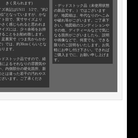
きく見られます)
・デッドストック品（未使用状態
ズ表記はUS11 1/2で、"約2
の新品です。）ではございます
 cm位"となっていますが、かな
が、地図箱は、年代なりのへこみ
イト目で、実寸サイズより
や破れ等がございます。ご了承下
小さく感じられると思われま
さい。地図箱のコンディションや
サイズには、少々余裕をお持
その他、ディティールなどで気に
けることをお勧め致します。
なる箇所がございましたら、説明
、足裏実寸（つま先からかか
や画像などで、何度でも、できる
で）では、約30cmくらいとな
限りのご説明をいたします。お気
おります。
軽にお申し付け下さい。できれば
ご購入までに、お願い申し上げま
ッドストック品ですので、経
す。
過によるそれなりの雰囲気や
い、内側部分の硬化箇所、新
のとは違った若干の汚れやス
ございます。ご了承くださ