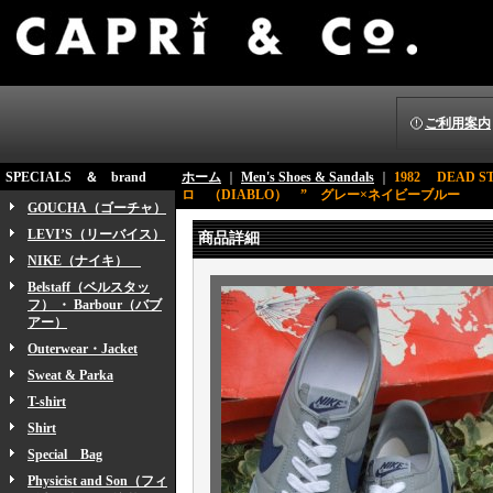
ご利用案内
SPECIALS ＆ brand
ホーム
｜
Men's Shoes & Sandals
｜
1982 DEA
ロ （DIABLO） ” グレー×ネイビーブルー
GOUCHA（ゴーチャ）
LEVI’S（リーバイス）
商品詳細
NIKE（ナイキ）
Belstaff（ベルスタッ
フ） ・ Barbour（バブ
アー）
Outerwear・Jacket
Sweat & Parka
T-shirt
Shirt
Special Bag
Physicist and Son（フィ