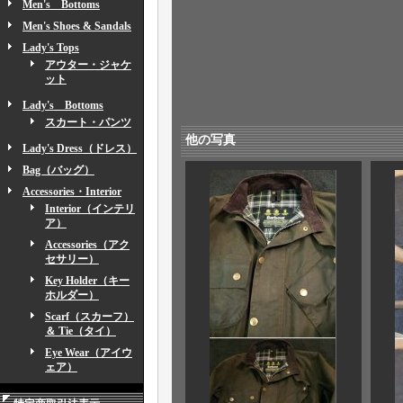
Men's Bottoms
Men's Shoes & Sandals
Lady's Tops
アウター・ジャケ
ット
Lady's Bottoms
スカート・パンツ
他の写真
Lady's Dress（ドレス）
Bag（バッグ）
Accessories・Interior
Interior（インテリ
ア）
Accessories（アク
セサリー）
Key Holder（キー
ホルダー）
Scarf（スカーフ）
＆ Tie（タイ）
Eye Wear（アイウ
ェア）