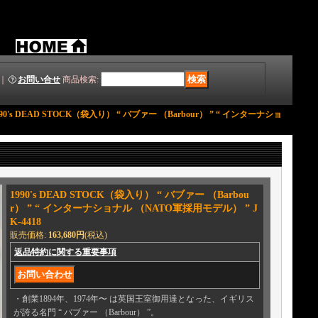
｜
お問い合せ
商品検索
:
990's DEAD STOCK（袋入り） “ バブァー （Barbour） ” “ インターナショ
1990's DEAD STOCK（袋入り） “ バブァー （Barbou
r） ” “ インターナショナル （NATO軍採用モデル） ” J
K-4418
販売価格
:
163,680円
(税込)
返品特約に関する重要事項
・創業1894年、1974年〜 は英国王室御用達となった、イギリス
が誇る名門 “ バブァー （Barbour） ”。