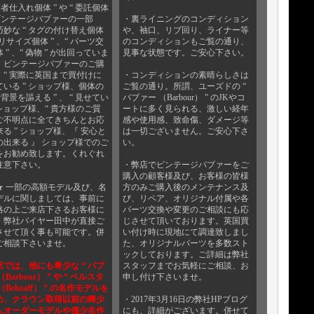
業者仕入れ個体 ” や “ 委託個体
のビンテージバブァーの一部
・裏ライニングのコンディション
巧妙な “ タグの付け替え個体
や、袖口、リブ回り、ライナー等
“ リサイズ個体 ” 、“ パーツ交
のコンディションもご覧の通り、
 ” 、“ 偽物 ” が出回っていま
見事な状態です。ご安心下さい。
 ビンテージバブァーのご購
、“ 実際に英国まで買付けに
・コンディションの素晴らしさは
ている ” ショップ様、個体の
ご覧の通り。所謂、ユーズドの “
所背景を謳える ” 、 “ 見せてい
バブァー （Barbour） ” のJKやコ
 ショップ様、“ 貴方様のご質
ートに多く見られる、激しい経年
ご不明点に全てきちんとお応
感や使用感、致命傷、ダメージ等
る ” ショップ様、『 安心と
は一切ございません。ご安心下さ
の出来る 』 ショップ様でのご
い。
をお勧め致します。くれぐれ
注意下さい。
・弊店でビンテージバブァーをご
購入の顧客様及び、お客様の皆様
★ 一部の高額モデル及び、名
方のみご購入後のメンテナンス及
デルに関しましては、事前に
び、リペア、オリジナル付属や各
絡の上ご来店下さるお客様に
パーツ交換や変更のご相談にも応
、弊社バイヤー田中が直接ご
じさせて頂いております。英国買
させて頂く事も可能です。併
い付け時に現地にて調達致しまし
ご相談下さいませ。
た、オリジナルパーツを多数スト
ックしております。ご詳細は弊社
店では、他にも希少な “ バブ
スタッフまでお気軽にご相談、お
（Barbour） ” や “ ベルスタ
申し付け下さいませ。
（Belstaff） ” の名作モデルを
め、クラウン取得以前の稀少
・2017年3月16日の弊社HPブログ
人オーダーモデルや僅少名作
にも、詳細がございます。併せて