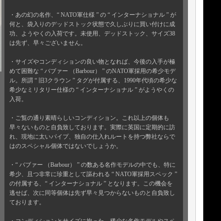
・あの幻の名作、“ NATO軍仕様 ” の “ インターナショナル ” が
何と、袋入りのデッドストック状態で久しぶりに買い付けに成
功、ようやくの入荷です。未使用、デッドストック、サイズ38
は先ず、早々ございません。
・サイズやコンディションの良い物となれば、今後の入手が極
めて困難な “ バブァー （Barbour） ” のNATO軍採用の希少モデ
ル。所謂 “ 旧3クラウン ” タグが付属する、1990年代頃の希少な
希少なミリタリー仕様の “ インターナショナル ” がようやくの
入荷。
・ご覧の通り素晴らしいコンディション。これ以上の個体も
早々ないものと自負致しております。実際に英国に定期的に訪
れ、現地に太いパイプ、独自の仕入れルートを持つ弊社ならで
はのスペシャル個体ではないでしょうか。
・“ バブァー （Barbour） ” の数ある名作モデルの中でも、特に
希少、且つ非常に珍重として謳われる “ NATO軍採用スペック ”
の付属する、“ インターナショナル ” となります。この機会を
逃せば、次に同等個体は先ず早々見つからないものと自負致し
ております。