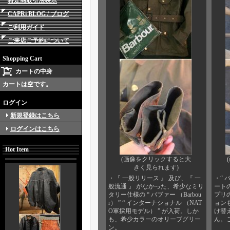
特定商取引法表示
CAPRi BLOG / ブログ
ご利用ガイド
ご来店ご予約について
Shopping Cart
カートの中身
カートは空です。
ログイン
新規登録はこちら
ログインはこちら
Hot Item
(画像をクリックすると大
きく見られます)
・『 一般リリース 』 及び、『 一
・“ バ
般流通 』 がなかった、希少なミリ
ート
タリー仕様の “ バブァー （Barbou
プリ
r） ” “ インターナショナル （NAT
ョン
O軍採用モデル） ” が入荷。しか
け替
も、希少カラーのオリーブグリー
ん。
ン。