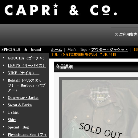
ご利用案内
SPECIALS ＆ brand
ホーム
｜ Men's Tops >
アウター・ジャケット
｜
1
ナル （NATO軍採用モデル） ” JK-4418
GOUCHA（ゴーチャ）
LEVI’S（リーバイス）
商品詳細
NIKE（ナイキ）
Belstaff（ベルスタッ
フ） ・ Barbour（バブ
アー）
Outerwear・Jacket
Sweat & Parka
T-shirt
Shirt
Special Bag
Physicist and Son（フィ