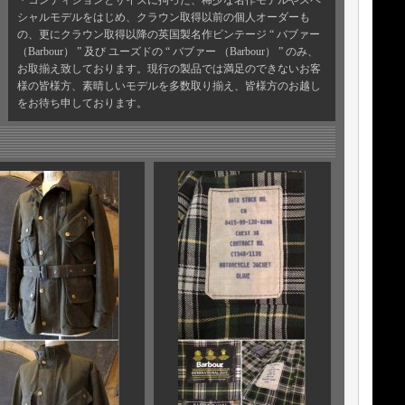
・コンディションとサイズに拘った、稀少な名作モデルやスペ
シャルモデルをはじめ、クラウン取得以前の個人オーダーも
の、更にクラウン取得以降の英国製名作ビンテージ “ バブァー
（Barbour） ” 及び ユーズドの “ バブァー （Barbour） ” のみ、
お取揃え致しております。現行の製品では満足のできないお客
様の皆様方、素晴しいモデルを多数取り揃え、皆様方のお越し
をお待ち申しております。