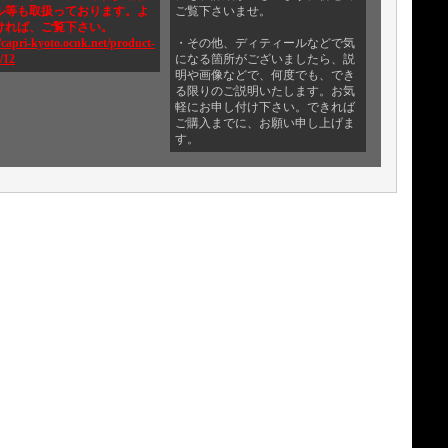
ル等も取扱っております。よ
ご覧下さいませ。
ければ、ご覧下さい。
/capri-kyoto.ocnk.net/product-
・その他、ディティールなどで気
/12
になる箇所がございましたら、説
明や画像などで、何度でも、でき
る限りのご説明いたします。お気
軽にお申し付け下さい。できれば
ご購入までに、お願い申し上げま
す。