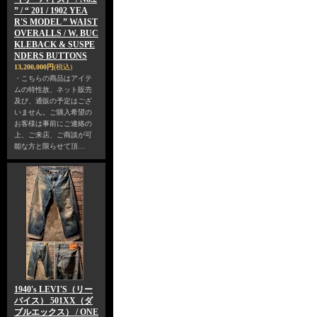
” / “ 201 / 1902 YEA
R'S MODEL ” WAIST
OVERALLS / W. BUC
KLEBACK & SUSPE
NDERS BUTTONS
13,200,000円
(税込)
・こちらの商品はアイテ
ムの特性故、ネット販売
及び、通販の予定はござ
いません。ご購入希望の
お客様は事前にご連絡の
上、ご来店、ご商談が可
能な方と限らせて頂…
1940's LEVI'S（リー
バイス） 501XX（ダ
ブルエックス） / ONE