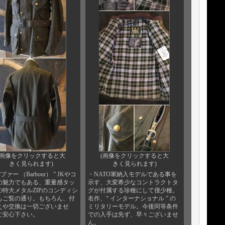
(画像をクリックすると大
(画像をクリックすると大
きく見られます)
きく見られます)
ブァー （Barbour） ” JKやコ
・NATO軍納入モデルである事を
の魅力でもある、重量感タッ
示す、大変希少なコントラクトタ
の特大メタルZIPのコンディシ
グが付属する珍種にして僅少種。
もご覧の通り。もちろん、付
名作、“ インターナショナル ” の
えや交換は一切ございませ
ミリタリーモデル。今後同等条件
ご安心下さい。
での入手は先ず、早々ございませ
ん。