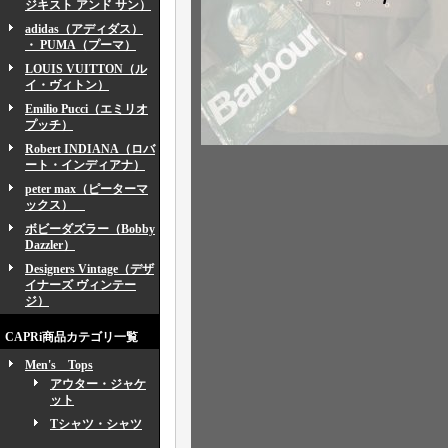
ジキスト アンド サン）
adidas（アディダス）
・ PUMA（プーマ）
LOUIS VUITTON（ル
イ・ヴィトン）
Emilio Pucci（エミリオ
プッチ）
Robert INDIANA（ロバ
ート・インディアナ）
peter max（ピーターマ
ックス）
ボビーダズラー（Bobby
Dazzler）
Designers Vintage（デザ
イナーズ ヴィンテー
ジ）
CAPRi商品カテゴリ一覧
Men's Tops
アウター・ジャケ
ット
Tシャツ・シャツ