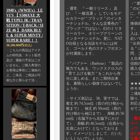
・“ 
・通常、『 一般リリース 』 及
” 
1940's（WWII's） LE
び、『 一般流通 』 しているモデ
に、
VI'S 【 S506XXE 大
ルカラーが “ ブラック ” のインタ
” 、
戦 TYPE1 JK / TRAN
ーナショナル。そんな定番色の “
換個体
SITION / T-BACK / SI
ブラック ” ではない、幻のミリタ
す。
ZE 46 】 DARK BLU
リーカラー、オリーブグリーンの
入は
E ＆ SUPER MINTY /
インターナショナル。更に、NAT
赴い
SUPER RARE！！
O仕様となる当該モデルには何
“ 出
38,280,000円
(税込)
と、ゴールド色のスナップボタン
る ”
・こちらの商品はアイテ
が付属致します。
問、
ムの特性故、ネット販売
え出来
及び、通販の予定はござ
・“ バブァー （Barbour） ” 製品の
信頼
いません。ご購入希望の
魅力でもある、ワックスクロスの
購入
お客様は事前にご連絡の
“ 育て上げる魅力 ” をこれから存
もご
上、ご来店、ご商談が可
分に楽しめる、またご期待出来
能な方と限らせて頂…
る、素晴らしい個体ではないでし
★★
ょうか。
作モ
ご連
・サイズ表記は、38。実寸では、
限り
着丈 約 74,5cm位（首の付け根から
対応
裾まで）、袖丈 約 59cm位（肩の
せて
付け根から袖口まで）、身幅 約 56
cm位（右脇下から左脇下にかけ
・弊
て）、肩幅 約 46,5cm位（右肩から
ァー 
左肩にかけて）となっておりま
ッフ 
す。イメージとしまして、だいた
はじ
い Lくらいでしょうか。
な個