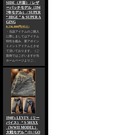
SIDE（片面） / レザ
ーパッチモデル（194
7年モデル） / SUPER
“ HIGE ” & SUPER A
GING
8,236,800円
(税込)
・当該アイテムのご購入
に際しましてはアイテム
特性を鑑み、要アポイン
トメントアイテムとさせ
て頂いております。（ご
面倒ではございますが当
ホームページよりご…
1940's LEVI'S（リー
バイス） “ S 501XX
（WWII MODEL）
大戦モデル ” (1) / GO