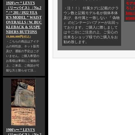
1920's〜 “ LEVI'S
モデ
（リーバイス） / No.2
・注！！） 付属タグに記載のクラ
ろし
” / “ 201 / 1922 YEA
ウン数と記載モデル名が個体本体
http:/
R'S MODEL ” WAIST
及び、各付属と一致しない 『 偽物
group
OVERALLS / W. BUC
』 のビンテージバブァーが出回っ
KLEBACK & SUSPE
ております。ご購入に際しまして
NDERS BUTTONS
は十二分にご注意の上、ご安心の
19,800,000円
(税込)
出来るショップ様でのご購入をお
・こちらの商品はアイテ
勧め致します。
ムの特性故、ネット販売
及び、通販の予定はござ
いません。ご購入希望の
お客様は事前にご連絡の
上、ご来店、ご商談が可
能な方と限らせて頂…
1900's〜 “ LEVI'S
（リーバイス） / No.2