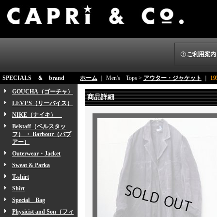
ご利用案内
SPECIALS ＆ brand
ホーム
｜ Men's Tops >
アウター・ジャケット
｜
19
GOUCHA（ゴーチャ）
商品詳細
LEVI’S（リーバイス）
NIKE（ナイキ）
Belstaff（ベルスタッ
フ） ・ Barbour（バブ
アー）
Outerwear・Jacket
Sweat & Parka
T-shirt
Shirt
Special Bag
Physicist and Son（フィ