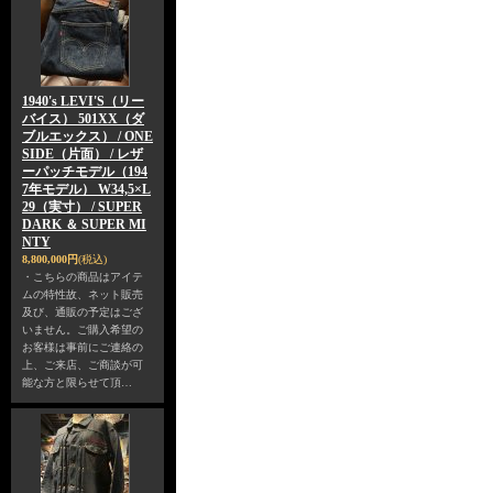
1940's LEVI'S（リー
バイス） 501XX（ダ
ブルエックス） / ONE
SIDE（片面） / レザ
ーパッチモデル（194
7年モデル） W34,5×L
29（実寸） / SUPER
DARK ＆ SUPER MI
NTY
8,800,000円
(税込)
・こちらの商品はアイテ
ムの特性故、ネット販売
及び、通販の予定はござ
いません。ご購入希望の
お客様は事前にご連絡の
上、ご来店、ご商談が可
能な方と限らせて頂…