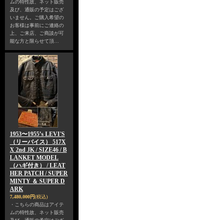
ムの特性故、ネット販売
及び、通販の予定はござ
いません。ご購入希望の
お客様は事前にご連絡の
上、ご来店、ご商談が可
能な方と限らせて頂…
1953〜1955’s LEVI'S
（リーバイス） 517X
X 2nd JK / SIZE46 / B
LANKET MODEL
（ハギ付き） / LEAT
HER PATCH / SUPER
MINTY ＆ SUPER D
ARK
7,480,000円
(税込)
・こちらの商品はアイテ
ムの特性故、ネット販売