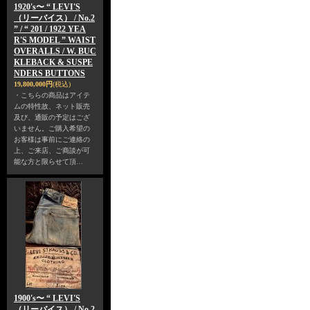
1920's〜 “ LEVI'S
（リーバイス） / No.2
” / “ 201 / 1922 YEA
R'S MODEL ” WAIST
OVERALLS / W. BUC
KLEBACK & SUSPE
NDERS BUTTONS
19,800,000円
(税込)
・こちらの商品はアイテ
ムの特性故、ネット販売
及び、通販の予定はござ
いません。ご購入希望の
お客様は事前にご連絡の
上、ご来店、ご商談が可
能な方と限らせて頂…
1900's〜 “ LEVI'S
（リーバイス） / No.2