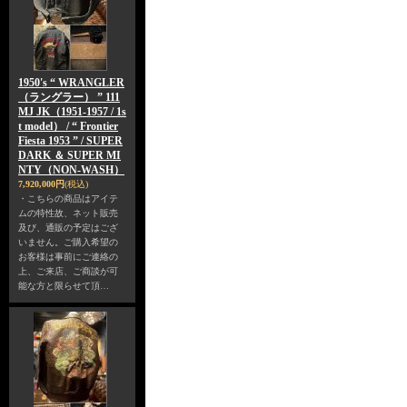
1950's “ WRANGLER
（ラングラー） ” 111
MJ JK（1951-1957 / 1s
t model） / “ Frontier
Fiesta 1953 ” / SUPER
DARK ＆ SUPER MI
NTY（NON-WASH）
7,920,000円
(税込)
・こちらの商品はアイテ
ムの特性故、ネット販売
及び、通販の予定はござ
いません。ご購入希望の
お客様は事前にご連絡の
上、ご来店、ご商談が可
能な方と限らせて頂…