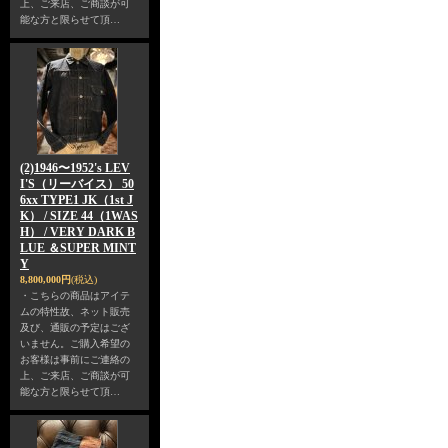
上、ご来店、ご商談が可
能な方と限らせて頂…
(2)1946〜1952's LEV
I'S（リーバイス） 50
6xx TYPE1 JK（1st J
K） / SIZE 44（1WAS
H） / VERY DARK B
LUE ＆SUPER MINT
Y
8,800,000円
(税込)
・こちらの商品はアイテ
ムの特性故、ネット販売
及び、通販の予定はござ
いません。ご購入希望の
お客様は事前にご連絡の
上、ご来店、ご商談が可
能な方と限らせて頂…