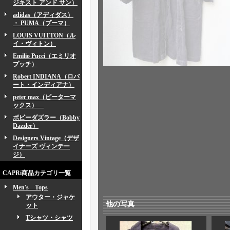
ジキスト アンド サン）
adidas（アディダス）
・ PUMA（プーマ）
LOUIS VUITTON（ル
イ・ヴィトン）
Emilio Pucci（エミリオ
プッチ）
Robert INDIANA（ロバ
ート・インディアナ）
peter max（ピーターマ
ックス）
ボビーダズラー（Bobby
Dazzler）
Designers Vintage（デザ
イナーズ ヴィンテー
ジ）
CAPRi商品カテゴリ一覧
Men's Tops
アウター・ジャケ
他の写真
ット
Tシャツ・シャツ