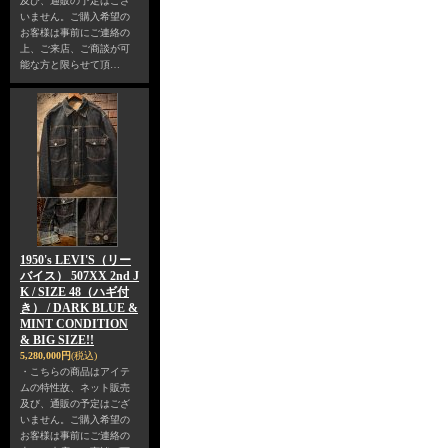
及び、通販の予定はござ
いません。ご購入希望の
お客様は事前にご連絡の
上、ご来店、ご商談が可
能な方と限らせて頂…
1950's LEVI'S（リー
バイス） 507XX 2nd J
K / SIZE 48（ハギ付
き） / DARK BLUE &
MINT CONDITION
& BIG SIZE!!
5,280,000円
(税込)
・こちらの商品はアイテ
ムの特性故、ネット販売
及び、通販の予定はござ
いません。ご購入希望の
お客様は事前にご連絡の