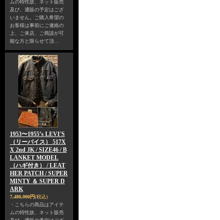
ムの特性故、ネット販売
及び、通販の予定はござ
いません。ご購入希望の
お客様は事前にご連絡の
上、ご来店、ご商談が可
能な方と限らせて頂…
1953〜1955’s LEVI'S
（リーバイス） 517X
X 2nd JK / SIZE46 / B
LANKET MODEL
（ハギ付き） / LEAT
HER PATCH / SUPER
MINTY ＆ SUPER D
ARK
7,480,000円
(税込)
・こちらの商品はアイテ
ムの特性故、ネット販売