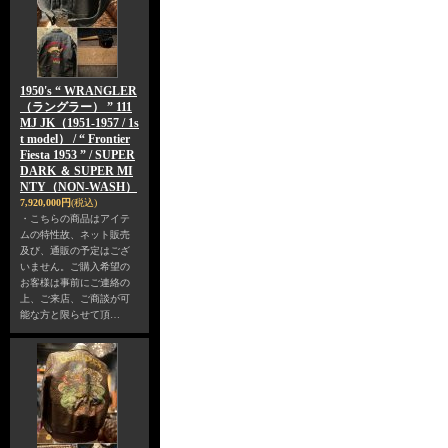
1950's “ WRANGLER
（ラングラー） ” 111
MJ JK（1951-1957 / 1s
t model） / “ Frontier
Fiesta 1953 ” / SUPER
DARK ＆ SUPER MI
NTY（NON-WASH）
7,920,000円
(税込)
・こちらの商品はアイテ
ムの特性故、ネット販売
及び、通販の予定はござ
いません。ご購入希望の
お客様は事前にご連絡の
上、ご来店、ご商談が可
能な方と限らせて頂…