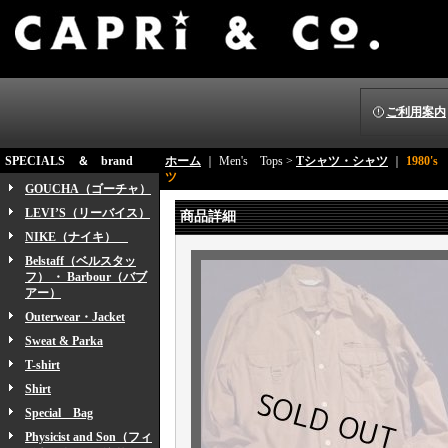
ご利用案内
SPECIALS ＆ brand
ホーム
｜ Men's Tops >
Tシャツ・シャツ
｜
1980
ツ
GOUCHA（ゴーチャ）
LEVI’S（リーバイス）
商品詳細
NIKE（ナイキ）
Belstaff（ベルスタッ
フ） ・ Barbour（バブ
アー）
Outerwear・Jacket
Sweat & Parka
T-shirt
Shirt
Special Bag
Physicist and Son（フィ