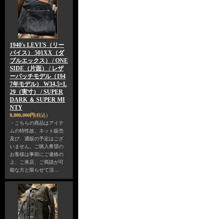
1940's LEVI'S（リー
バイス） 501XX（ダ
ブルエックス） / ONE
SIDE（片面） / レザ
ーパッチモデル（194
7年モデル） W34,5×L
29（実寸） / SUPER
DARK ＆ SUPER MI
NTY
8,800,000円
(税込)
・こちらの商品はアイテ
ムの特性故、ネット販売
及び、通販の予定はござ
いません。ご購入希望の
お客様は事前にご連絡の
上、ご来店、ご商談が可
能な方と限らせて頂…