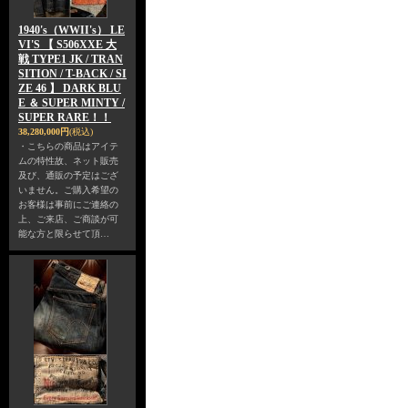
1940's（WWII's） LE
VI'S 【 S506XXE 大
戦 TYPE1 JK / TRAN
SITION / T-BACK / SI
ZE 46 】 DARK BLU
E ＆ SUPER MINTY /
SUPER RARE！！
38,280,000円
(税込)
・こちらの商品はアイテ
ムの特性故、ネット販売
及び、通販の予定はござ
いません。ご購入希望の
お客様は事前にご連絡の
上、ご来店、ご商談が可
能な方と限らせて頂…