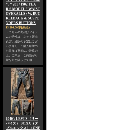
” / “ 201 / 1902 YEA
R'S MODEL ” WAIST
OVERALLS / W. BUC
KLEBACK & SUSPE
NDERS BUTTONS
13,200,000円
(税込)
・こちらの商品はアイテ
ムの特性故、ネット販売
及び、通販の予定はござ
いません。ご購入希望の
お客様は事前にご連絡の
上、ご来店、ご商談が可
能な方と限らせて頂…
1940's LEVI'S（リー
バイス） 501XX（ダ
ブルエックス） / ONE