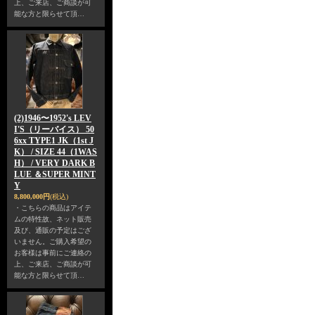
上、ご来店、ご商談が可
能な方と限らせて頂…
(2)1946〜1952's LEV
I'S（リーバイス） 50
6xx TYPE1 JK（1st J
K） / SIZE 44（1WAS
H） / VERY DARK B
LUE ＆SUPER MINT
Y
8,800,000円
(税込)
・こちらの商品はアイテ
ムの特性故、ネット販売
及び、通販の予定はござ
いません。ご購入希望の
お客様は事前にご連絡の
上、ご来店、ご商談が可
能な方と限らせて頂…