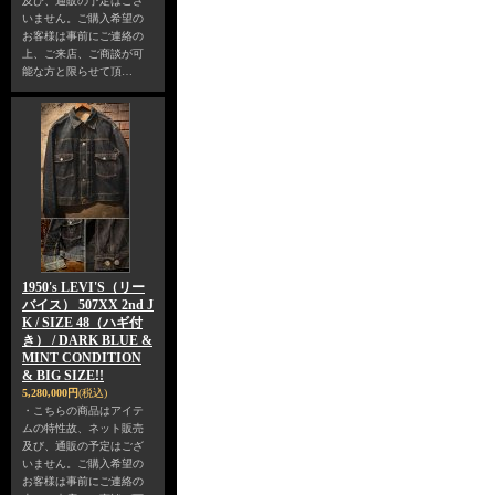
及び、通販の予定はござ
いません。ご購入希望の
お客様は事前にご連絡の
上、ご来店、ご商談が可
能な方と限らせて頂…
1950's LEVI'S（リー
バイス） 507XX 2nd J
K / SIZE 48（ハギ付
き） / DARK BLUE &
MINT CONDITION
& BIG SIZE!!
5,280,000円
(税込)
・こちらの商品はアイテ
ムの特性故、ネット販売
及び、通販の予定はござ
いません。ご購入希望の
お客様は事前にご連絡の