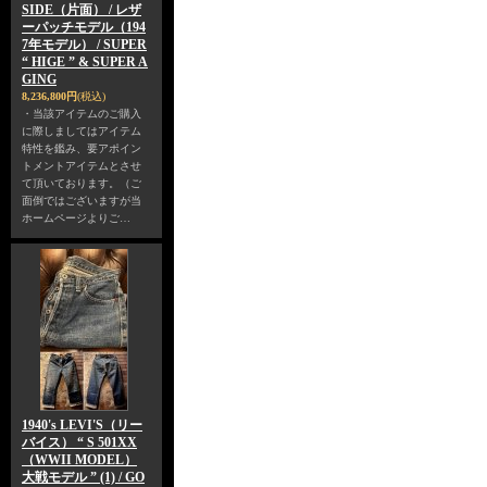
SIDE（片面） / レザ
ーパッチモデル（194
7年モデル） / SUPER
“ HIGE ” & SUPER A
GING
8,236,800円
(税込)
・当該アイテムのご購入
に際しましてはアイテム
特性を鑑み、要アポイン
トメントアイテムとさせ
て頂いております。（ご
面倒ではございますが当
ホームページよりご…
1940's LEVI'S（リー
バイス） “ S 501XX
（WWII MODEL）
大戦モデル ” (1) / GO