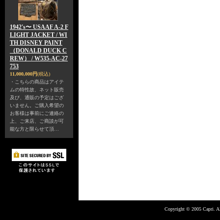
1942's〜 USAAF A-2 F
LIGHT JACKET / WI
TH DISNEY PAINT
（DONALD DUCK C
REW） / W535-AC-27
753
11,000,000円
(税込)
・こちらの商品はアイテ
ムの特性故、ネット販売
及び、通販の予定はござ
いません。ご購入希望の
お客様は事前にご連絡の
上、ご来店、ご商談が可
能な方と限らせて頂…
Copyright © 2005 Capri. Al