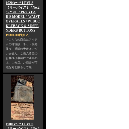
1920's〜 “ LEVI'S
（リーバイス） / No.2
” / “ 201 / 1922 YEA
R'S MODEL ” WAIST
OVERALLS / W. BUC
KLEBACK & SUSPE
NDERS BUTTONS
19,800,000円
(税込)
・こちらの商品はアイテ
ムの特性故、ネット販売
及び、通販の予定はござ
いません。ご購入希望の
お客様は事前にご連絡の
上、ご来店、ご商談が可
能な方と限らせて頂…
1900's〜 “ LEVI'S
（リーバイス） / No.2