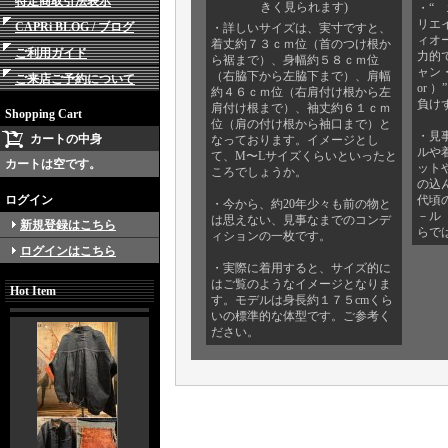
特定商取引法表示
きく見られます)
・“
リエ
CAPRi BLOG / ブログ
・詳しいサイズは、実寸ですと、
ィオ
着丈約７３ｃｍ位（首のつけ根か
ご利用ガイド
力的
ら裾まで）、身幅約５８ｃｍ位
ャン・
（右脇下から左脇下まで）、肩幅
ご来店ご予約について
or 
約４６ｃｍ位（右肩付け根から左
負け
肩付け根まで）、袖丈約６１ｃｍ
Shopping Cart
位（肩の付け根から袖口まで）と
・見
カートの中身
なっております。イメージとし
ルや
て、M〜Lサイズくらいといったと
カートは空です。
ット
ころでしょうか。
の込
ログイン
代頃
・今から、約20年少々も前の物と
－ル （
は思えない、見事なまでのコンデ
新規登録はこちら
らで
ィションの一枚です。
ログインはこちら
・実際に着用すると、サイズ的に
はご覧のようなイメージとなりま
Hot Item
す。モデルは身長約１７５cmくら
いの標準的な体型です。ご参考く
ださい。