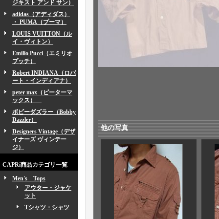
ジキスト アンド サン）
adidas（アディダス）
・ PUMA（プーマ）
LOUIS VUITTON（ル
イ・ヴィトン）
Emilio Pucci（エミリオ
プッチ）
Robert INDIANA（ロバ
ート・インディアナ）
peter max（ピーターマ
ックス）
ボビーダズラー（Bobby
Dazzler）
他の写真
Designers Vintage（デザ
イナーズ ヴィンテー
ジ）
CAPRi商品カテゴリ一覧
Men's Tops
アウター・ジャケ
ット
Tシャツ・シャツ