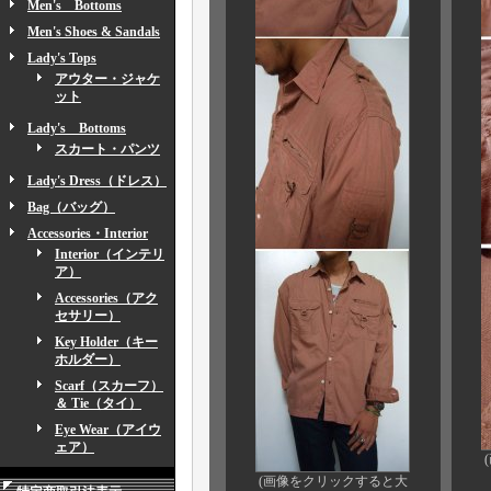
Men's Bottoms
Men's Shoes & Sandals
Lady's Tops
アウター・ジャケ
ット
Lady's Bottoms
スカート・パンツ
Lady's Dress（ドレス）
Bag（バッグ）
Accessories・Interior
Interior（インテリ
ア）
Accessories（アク
セサリー）
Key Holder（キー
ホルダー）
Scarf（スカーフ）
＆ Tie（タイ）
Eye Wear（アイウ
ェア）
(画像をクリックすると大