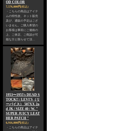
OD COLOR
7,576,800円
(税込)
・こちらの商品はアイテ
ムの特性故、ネット販売
及び、通販の予定はござ
いません。ご購入希望の
お客様は事前にご連絡の
上、ご来店、ご商談が可
能な方と限らせて頂…
1953〜1955's DEAD S
TOCK!! / LEVI'S（リ
ーバイス） 507XX 2n
d JK / SIZE 40 / W. "
SUPER JUICY LEAT
HER PATCH "
6,916,800円
(税込)
・こちらの商品はアイテ