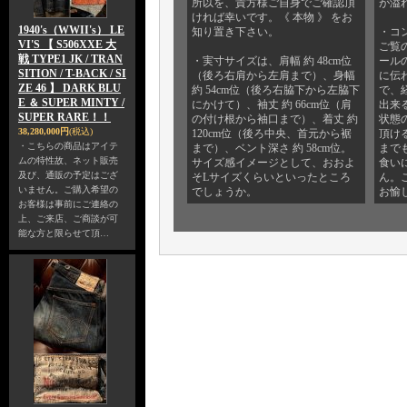
所以を、貴方様ご自身でご確認頂
が溢
ければ幸いです。《 本物 》 をお
1940's（WWII's） LE
知り置き下さい。
・コ
VI'S 【 S506XXE 大
ご覧
戦 TYPE1 JK / TRAN
・実寸サイズは、肩幅 約 48cm位
ール
SITION / T-BACK / SI
（後ろ右肩から左肩まで）、身幅
に伝
ZE 46 】 DARK BLU
約 54cm位（後ろ右脇下から左脇下
で、
E ＆ SUPER MINTY /
にかけて）、袖丈 約 66cm位（肩
出来
SUPER RARE！！
の付け根から袖口まで）、着丈 約
状態
38,280,000円
(税込)
120cm位（後ろ中央、首元から裾
頂け
・こちらの商品はアイテ
まで）、ベント深さ 約 58cm位。
まで
ムの特性故、ネット販売
サイズ感イメージとして、おおよ
食い
及び、通販の予定はござ
そLサイズくらいといったところ
ん。
いません。ご購入希望の
でしょうか。
お愉
お客様は事前にご連絡の
上、ご来店、ご商談が可
能な方と限らせて頂…