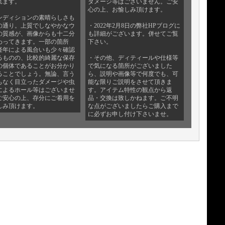
れます。
ダメージ等はございません。ご安
心の上、お愉しみ頂けます。
ンディションの素晴らしさも
の通り。上質でしなやかなウ
・2022年2月8日の弊社HPブログに
の質感が、画像からも十二分
も詳細がございます。併せてご覧
わってきます。一部の箇所
下さい。
経年による風合いも少々確認
るものの、比較的綺麗な保存
・その他、ディティールや仕様等
の個体であることがお分かり
で気になる箇所がございました
ることでしょう。無論、言う
ら、説明や画像等で何度でも、可
もなく目立ったダメージや虫
能な限りご説明をさせて頂きま
によるホール等はございませ
す。アイテム特性の観点から返
ご安心の上、存分にご着用を
品・交換は致しかねます。ご不明
しみ頂けます。
な点がございましたらご購入まで
に必ずお申し付け下さいませ。