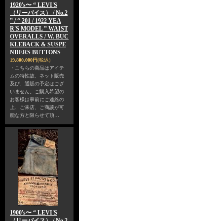
1920's〜 “ LEVI'S
（リーバイス） / No.2
” / “ 201 / 1922 YEA
R'S MODEL ” WAIST
OVERALLS / W. BUC
KLEBACK & SUSPE
NDERS BUTTONS
19,800,000円
(税込)
・こちらの商品はアイテ
ムの特性故、ネット販売
及び、通販の予定はござ
いません。ご購入希望の
お客様は事前にご連絡の
上、ご来店、ご商談が可
能な方と限らせて頂…
1900's〜 “ LEVI'S
（リーバイス） / No.2