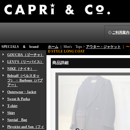
ご利用案内
SPECIALS ＆ brand
ホーム
｜ Men's Tops >
アウター・ジャケット
｜
〜
D STYLE LONG COAT
GOUCHA（ゴーチャ）
LEVI’S（リーバイス）
商品詳細
NIKE（ナイキ）
Belstaff（ベルスタッ
フ） ・ Barbour（バブ
アー）
Outerwear・Jacket
Sweat & Parka
T-shirt
Shirt
Special Bag
Physicist and Son（フィ