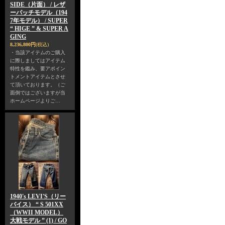
SIDE（片面） / レザ
ーパッチモデル（194
7年モデル） / SUPER
“ HIGE ” & SUPER A
GING
8,236,800円
(税込)
・当該アイテムのご購入
に際しましてはアイテム
特性を鑑み、要アポイン
トメントアイテムとさせ
て頂いております。（ご
面倒ではございますが当
ホームページよりご…
1940's LEVI'S（リー
バイス） “ S 501XX
（WWII MODEL）
大戦モデル ” (1) / GO