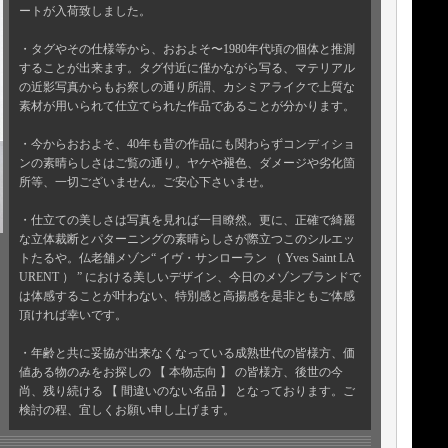
ートが入荷致しました。
・タグやその仕様等から、おおよそ〜1980年代頃の個体と推測
することが出来ます。タグ付近に僅かながら写る、マテリアル
の近影写真からもお察しの通り所謂、カシミアライクで上質な
素材が用いられて仕立てられた作品であることが分かります。
・今からおおよそ、40年も昔の作品にも関わらずコンディショ
ンの素晴らしさはご覧の通り。ヤケや褪色、ダメージや劣化箇
所等、一切ございません。ご安心下さいませ。
・仕立ての美しさは写真を見れば一目瞭然。更に、正確で綺麗
な立体裁断とパターニングの素晴らしさが際立つこのシルエッ
トたるや。仏老舗メゾン“ イヴ・サンローラン （ Yves Saint LA
URENT ） ” における美しいデザイン、今日のメゾンブランドで
は体感することが叶わない、特別感と高揚感を是非ともご体感
頂ければ幸いです。
・年齢と共に妥協が出来なくなっている成熟世代の皆様方、価
値ある物のみをお探しの 【 本物志向 】 の皆様方、後世の今
尚、残り続ける 【 間違いのない名品 】 となっております。ご
検討の程、宜しくお願い申し上げます。