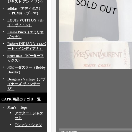
ジキスト アンド サン）
adidas（アディダス）
・ PUMA（プーマ）
LOUIS VUITTON（ル
イ・ヴィトン）
Emilio Pucci（エミリオ
プッチ）
Robert INDIANA（ロバ
ート・インディアナ）
peter max（ピーターマ
ックス）
ボビーダズラー（Bobby
Dazzler）
Designers Vintage（デザ
イナーズ ヴィンテー
ジ）
CAPRi商品カテゴリ一覧
Men's Tops
アウター・ジャケ
ット
Tシャツ・シャツ