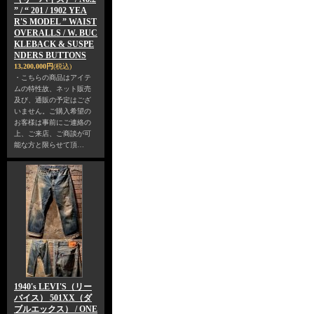
” / “ 201 / 1902 YEA
R'S MODEL ” WAIST
OVERALLS / W. BUC
KLEBACK & SUSPE
NDERS BUTTONS
13,200,000円
(税込)
・こちらの商品はアイテ
ムの特性故、ネット販売
及び、通販の予定はござ
いません。ご購入希望の
お客様は事前にご連絡の
上、ご来店、ご商談が可
能な方と限らせて頂…
1940's LEVI'S（リー
バイス） 501XX（ダ
ブルエックス） / ONE