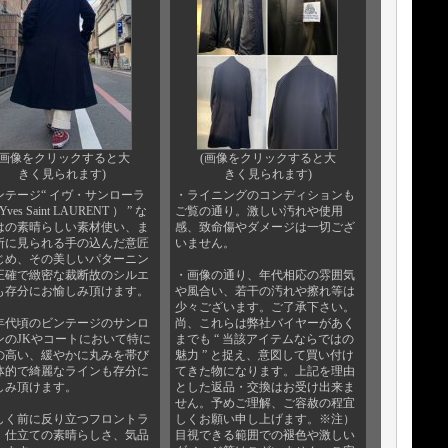
(画像をクリックすると大
(画像をクリックすると大
きく見られます)
きく見られます)
ンテージ“ イヴ・サンローラ
・ライニングのコンディションも
Yves Saint LAURENT ） ” な
ご覧の通り。激しい汚れや使用
はの素晴らしい素材使い、ま
感、致命傷やダメージは一切ござ
所に見られる手の込んだ意匠
いません。
じめ、その美しいパターニン
正確で緻密な裁断故のシルエ
・画像の通り、年代相応の雰囲気
も存分にお愉しみ頂けます。
や風合い、若干の汚れや擦れ等は
少々ございます。ご了承下さい。
年代頃のビンテージのサンロ
尚、これらは弊社バイヤーがあく
ンのJKやコートにおいて特に
までも “ 当該アイテムならではの
の高い、緩やかに丸みを帯び
魅力 ” と捉え、意図して買い付け
体的で綺麗なラインも存分に
てきた物になります。上記を理由
しみ頂けます。
とした返品・交換はお受け出来ま
せん。予めご理解、ご容赦の程宜
しく前に反り立つフロントラ
しくお願い申し上げます。※注）
。仕立ての素晴らしさ、気品
目視できる範囲での褪色や激しい