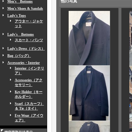
他の写真
Men's Bottoms
Men's Shoes & Sandals
Lady's Tops
アウター・ジャケ
ット
Lady's Bottoms
スカート・パンツ
Lady's Dress（ドレス）
Bag（バッグ）
Accessories・Interior
Interior（インテリ
ア）
Accessories（アク
セサリー）
Key Holder（キー
ホルダー）
Scarf（スカーフ）
＆ Tie（タイ）
Eye Wear（アイウ
ェア）