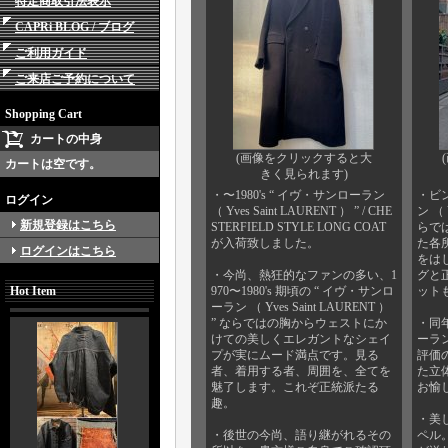
特定商取引法表示
CAPRi BLOG / ブログ
ご利用ガイド
ご来店ご予約について
Shopping Cart
カートの中身
(画像をクリックすると大
カートは空です。
きく見られます)
・〜1980's “ イヴ・サンローラン
・ビ
ログイン
（ Yves Saint LAURENT ） ” / CHE
ン （ 
新規登録はこちら
STERFIELD STYLE LONG COAT
らで
が入荷致しました。
た各
ログインはこちら
をは
・今尚、熱狂的なファンの多い、1
グと
Hot Item
970〜1980's 期頃の “ イヴ・サンロ
ット
ーラン （ Yves Saint LAURENT ）
” ならではの胸からウェストにか
・同
けての美しくエレガントなシェイ
ーラ
プが実にムード満点です。見る
評価
者、着用する者、周囲を、全てを
た立
魅了します。これぞ正統派たる
お愉
趣。
・美
・後世の今尚、語り継がれるその
ペル