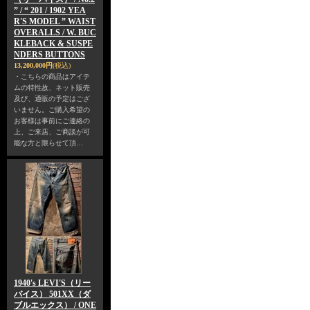
” / “ 201 / 1902 YEA
R'S MODEL ” WAIST
OVERALLS / W. BUC
KLEBACK & SUSPE
NDERS BUTTONS
13,200,000円
(税込)
・こちらの商品はアイテ
ムの特性故、ネット販売
及び、通販の予定はござ
いません。ご購入希望の
お客様は事前にご連絡の
上、ご来店、ご商談が可
能な方と限らせて頂…
1940's LEVI'S（リー
バイス） 501XX（ダ
ブルエックス） / ONE