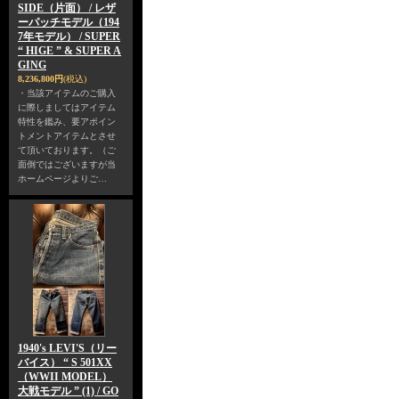
SIDE（片面） / レザ
ーパッチモデル（194
7年モデル） / SUPER
“ HIGE ” & SUPER A
GING
8,236,800円
(税込)
・当該アイテムのご購入
に際しましてはアイテム
特性を鑑み、要アポイン
トメントアイテムとさせ
て頂いております。（ご
面倒ではございますが当
ホームページよりご…
1940's LEVI'S（リー
バイス） “ S 501XX
（WWII MODEL）
大戦モデル ” (1) / GO