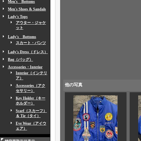
Men's Bottoms
Men's Shoes & Sandals
Lady's Tops
アウター・ジャケ
ット
Lady's Bottoms
スカート・パンツ
Lady's Dress（ドレス）
Bag（バッグ）
Accessories・Interior
Interior（インテリ
ア）
他の写真
Accessories（アク
セサリー）
Key Holder（キー
ホルダー）
Scarf（スカーフ）
＆ Tie（タイ）
Eye Wear（アイウ
ェア）