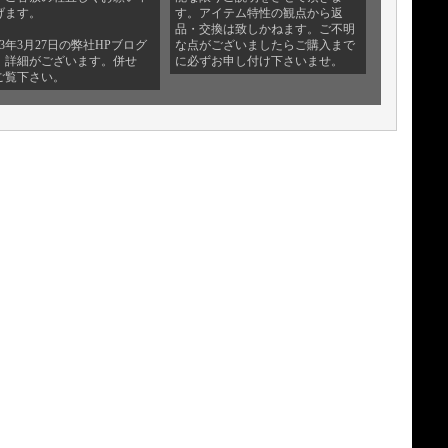
げます。
す。アイテム特性の観点から返
品・交換は致しかねます。ご不明
23年3月27日の弊社HPブログ
な点がございましたらご購入まで
、詳細がございます。併せ
に必ずお申し付け下さいませ。
ご覧下さい。