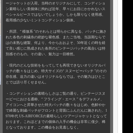
ージャケットが入荷。当時のオリジナルにして、コンディショ
ン素晴らしい美個体に拘れば近年、早々にお目にかかれないス
ペシャルピースではないでしょうか。しかも限りなく使用感、
着用感の少ないミントコンディション個体。
・所謂、“ 模倣系 ”のそれらとは明らかに異なる、パッチに施さ
れた各色の刺繍糸の絶妙な褪色感、またご当地、当該期ならで
はの未熟な縫製、何より、今からおおよそ、50年近くの時を経
て良い感じに熟成された各所のビンテージパッチの風合いは特
別感そのもの。その違い、魅力は一目瞭然。
・現代のどんな技術をもってしても再現できないオリジナルパ
ッチの数々をはじめ、特大サイズの“ スヌーピーパッチ ”のその
存在感、迫力の違いはオリジナルならでは。その魅力はひとこ
とでは語り尽くせません。
・コンディションの素晴らしさはご覧の通り。ビンテージスヌ
ーピーにおける通称、“ フライング・エース ” をデフォルメ、
アイコンへと昇華させた特大パッチの数々をはじめ、色鮮やか
で綺麗な刺繍パッチがフロントと背面にふんだんに施された、1
970年代 US-AIRFORCEの素晴らしいツアージャケットとなって
おります。これほどまでの個体の入手の機会は非常に僅少、稀
となっております。この機会をお見逃しなく。