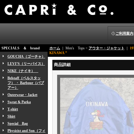
ご利用案内
SPECIALS ＆ brand
ホーム
｜ Men's Tops >
アウター・ジャケット
｜
19
KINAWA ”
GOUCHA（ゴーチャ）
LEVI’S（リーバイス）
商品詳細
NIKE（ナイキ）
Belstaff（ベルスタッ
フ） ・ Barbour（バブ
アー）
Outerwear・Jacket
Sweat & Parka
T-shirt
Shirt
Special Bag
Physicist and Son（フィ