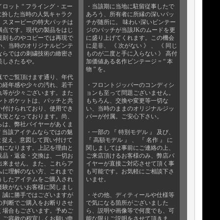
イロット “ フライング・エー
・当該期に当地に駐留従事したで
” に扮した当時の人気キャラク
あろう、所有者に所縁の深いパッ
、スヌーピーの特大パッチは
チが随所に。 味わい深いビンテー
満点です。現代の製品をはじ
ジのパッチが当該JKのムードを更
復刻ものやコピーでは再現で
に盛り上げてくれます。この機会
い、当時のオリジナルビンテ
に是非、 《 次がない 》 、 《 同じ
ならではの刺繍技術の緻密さ
ものが二度と手に入らない 》 高付
美しさたるや。
加価値ある名作ビンテージ = “ 本
物 ” を。
真でご覧頂けます通り、年代
の経年感や少々の汚れ、若干
・フロントジッパーのコンディシ
れ等が少々ございます。また
ョンも至って問題ございません。
ントポケットは、パッチと共
もちろん、交換や変更等一切な
い付けられており、使用でき
い、当時のままのオリジナルジッ
状況となっております。尚、
パーが付属。ご安心下さい。
らは、弊社バイヤーがあくま
 “ 当該アイテムならではの魅
・一部の 『 特別モデル 』 及び、
” と捉え、意図して買い付けて
『 高額モデル 』 、 『 名作 』 に
物になります。上記を理由と
関しましては事前にご連絡の上、
返品・返金・交換は、一切お
ご来店頂けるお客様のみ、弊店バ
出来ません。また、これらア
イヤーが直接ご対応させて頂く事
ムに理解のない方、これまで
も可能です。お気軽にご相談下さ
うしたアイテムをご購入され
いませ。
経験がないお客様に関しまし
、誠に勝手ではございますが
・その他、ディティールや仕様等
の判断でご購入をお断りさせ
で気になる箇所がございました
く場合もございます。予めご
ら、説明や画像等で何度でも、可
、ご容赦の程宜しくお願い申
能な限りご説明をさせて頂きま