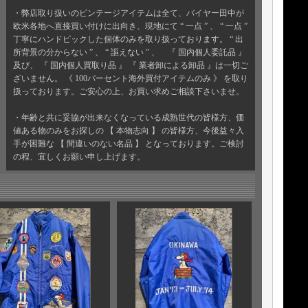
・弊店取り扱いのビンテージアイテムは全て、バイヤー田中が
欧米各地へ直接買い付けに出向き、現地にて “ 一点 ” 、 “ 一点 ”
丁寧にハンドピックした個体のみを取り扱っております。 “ 出
所背景の分からない ” 、 “ 謳えない ” 、 『 国内個人委託品 』
及び、 『 国内個人買取り品 』 『 業者卸による卸品 』は一切ご
ざいません。 《 100パーセント海外買付アイテムのみ 》 を取り
扱っております。ご安心の上、お買い求めご相談下さいませ。
・年齢と共に妥協が出来なくなっている成熟世代の皆様方、価
値ある物のみをお探しの 【 本物志向 】 の皆様方、今後益々入
手が困難な 【 間違いのない名品 】 となっております。ご検討
の程、宜しくお願い申し上げます。