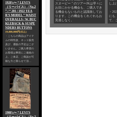
1920's〜 “ LEVI'S
スヌーピー ” のツアーJKは早々に
し上
（リーバイス） / No.2
お目にかかる機会も、ご購入でき
” / “ 201 / 1922 YEA
る機会もないものと認識致してお
・20
R'S MODEL ” WAIST
ります。この機会をくれぐれもお
にも
OVERALLS / W. BUC
見逃しなく。
て、
KLEBACK & SUSPE
NDERS BUTTONS
19,800,000円
(税込)
・こちらの商品はアイテ
ムの特性故、ネット販売
及び、通販の予定はござ
いません。ご購入希望の
お客様は事前にご連絡の
上、ご来店、ご商談が可
能な方と限らせて頂…
1900's〜 “ LEVI'S
（リーバイス） / No.2