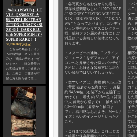
・各写真からもお分かりの通り、
・パ
保存状態素晴らしい “ 1970's USAF
ス 
1940's（WWII's） LE
/ “ SNOOPY ” FLYING ACE / TOU
ター
VI'S 【 S506XXE 大
R JK（SOUVENIR JK） / “ OKINA
迫力
戦 TYPE1 JK / TRAN
WA ” となっております。コンディ
め、
SITION / T-BACK / SI
ション重視のシリアスコレクター
きな
ZE 46 】 DARK BLU
様、成熟ファン層の皆様方にもご
ージ
E ＆ SUPER MINTY /
満足頂ける素晴しい個体となって
故の
SUPER RARE！！
おります。
38,280,000円
(税込)
・写
・こちらの商品はアイテ
・スヌーピーの通称、“ フライン
相応
ムの特性故、ネット販売
グ・エース ” をデフォルメ、アイ
の擦
及び、通販の予定はござ
コンへと昇華させた特大パッチが
フロ
いません。ご購入希望の
各所に。お好きな皆様方には堪ら
に縫
お客様は事前にご連絡の
ない珍品ではないでしょうか。
ない
上、ご来店、ご商談が可
これ
能な方と限らせて頂…
・実寸サイズは、肩幅 約 48,5cm位
でも
（背面 右肩から左肩まで）、身幅
力 
約 54,5cm位（右脇下から左脇下に
きた
かけて）、着丈 約 68,5cm位（背面
した
中央 首元から裾まで）、袖丈 約 5
受け
9,5〜60cm位（肩部から袖口ま
イテ
で）。着用感はおおよそ、M〜Lサ
にこ
イズくらいのイメージといったと
たご
ころ。
ては
当方
・これまでの経験上、これほどま
て頂
で綺麗な保存状態の “ ビンテージ
理解