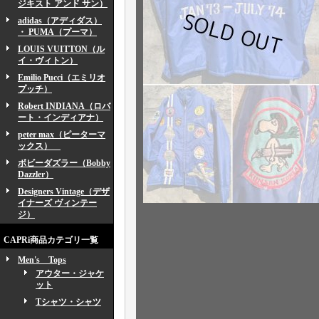
ジキスト アンド サン）
adidas（アディダス）
・ PUMA（プーマ）
LOUIS VUITTON（ル
イ・ヴィトン）
Emilio Pucci（エミリオ
プッチ）
Robert INDIANA（ロバ
ート・インディアナ）
peter max（ピーターマ
ックス）
ボビーダズラー（Bobby
Dazzler）
Designers Vintage（デザ
イナーズ ヴィンテー
ジ）
CAPRi商品カテゴリ一覧
Men's Tops
アウター・ジャケ
ット
Tシャツ・シャツ