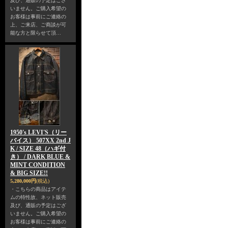
及び、通販の予定はござ
いません。ご購入希望の
お客様は事前にご連絡の
上、ご来店、ご商談が可
能な方と限らせて頂…
1950's LEVI'S（リー
バイス） 507XX 2nd J
K / SIZE 48（ハギ付
き） / DARK BLUE &
MINT CONDITION
& BIG SIZE!!
5,280,000円
(税込)
・こちらの商品はアイテ
ムの特性故、ネット販売
及び、通販の予定はござ
いません。ご購入希望の
お客様は事前にご連絡の