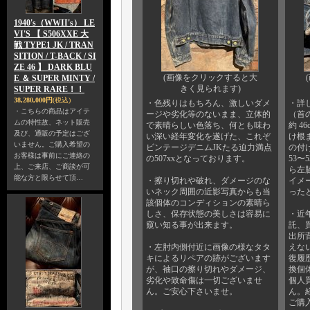
1940's（WWII's） LE
VI'S 【 S506XXE 大
戦 TYPE1 JK / TRAN
SITION / T-BACK / SI
ZE 46 】 DARK BLU
(画像をクリックすると大
E ＆ SUPER MINTY /
きく見られます)
SUPER RARE！！
38,280,000円
(税込)
・色残りはもちろん、激しいダメ
・詳し
・こちらの商品はアイテ
ージや劣化等のないまま、立体的
（首
ムの特性故、ネット販売
で素晴らしい色落ち、何とも味わ
約 4
及び、通販の予定はござ
い深い経年変化を遂げた、これぞ
け根ま
いません。ご購入希望の
ビンテージデニムJKたる迫力満点
の付
お客様は事前にご連絡の
の507xxとなっております。
53〜
上、ご来店、ご商談が可
ら左
能な方と限らせて頂…
・擦り切れや破れ、ダメージのな
イメ
いネック周囲の近影写真からも当
った
該個体のコンディションの素晴ら
しさ、保存状態の美しさは容易に
・近
窺い知る事が出来ます。
託、買
出所背
・左肘内側付近に画像の様なタタ
えない
キによるリペアの跡がございます
復履
が、袖口の擦り切れやダメージ、
換個
劣化や致命傷は一切ございませ
個人
ん。ご安心下さいませ。
ん。
ご購