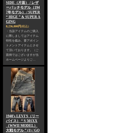
SIDE（片面） / レザ
ーパッチモデル（194
7年モデル） / SUPER
“ HIGE ” & SUPER A
GING
8,236,800円
(税込)
・当該アイテムのご購入
に際しましてはアイテム
特性を鑑み、要アポイン
トメントアイテムとさせ
て頂いております。（ご
面倒ではございますが当
ホームページよりご…
1940's LEVI'S（リー
バイス） “ S 501XX
（WWII MODEL）
大戦モデル ” (1) / GO