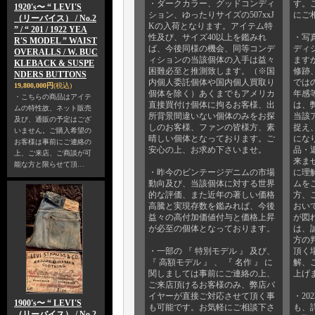
・ダークカラー、グッドコンディ
す。
1920's〜 “ LEVI'S
ション、ゆったりサイズの507xxJ
にご
（リーバイス） / No.2
Kの入荷となります。アイテム特
” / “ 201 / 1922 YEA
性及び、サイズ40以上を鑑みれ
・写
R'S MODEL ” WAIST
ば、今後同様の機会、同等コンデ
ディ
OVERALLS / W. BUC
ィションの当該個体の入手は益々
ます
KLEBACK & SUSPE
困難必至と推測致します。（※国
修跡
NDERS BUTTONS
内個人委託個体や国内個人買取り
では
19,800,000円
(税込)
個体を除く）あくまでもアメリカ
年感
・こちらの商品はアイテ
直接買付け個体に拘るお客様、出
は、
ムの特性故、ネット販売
所背景間違いない個体のみをお探
当該
及び、通販の予定はござ
しのお客様、ファンの皆様方、素
捉え
いません。ご購入希望の
晴しい個体となっております。ご
にな
お客様は事前にご連絡の
安心の上、お求め下さいませ。
品・
上、ご来店、ご商談が可
来ま
能な方と限らせて頂…
・昨今のビンテージデニムの市場
に理
動向及び、当該個体に対する世界
ムを
的な評価、また近年の著しい価格
方、
高騰と実現存数を鑑みれば、今後
おい
益々の高付加価値付与と価格上昇
が図
が必至の個体となっております。
は、
方の
・一部の 『 特別モデル 』 及び、
頂く
『 高額モデル 』 、 『 名作 』 に
解、
関しましては事前にご連絡の上、
上げ
ご来店頂けるお客様のみ、弊店バ
イヤーが直接ご対応させて頂く事
・20
1900's〜 “ LEVI'S
も可能です。お気軽にご相談下さ
も、
（リーバイス） / No.2