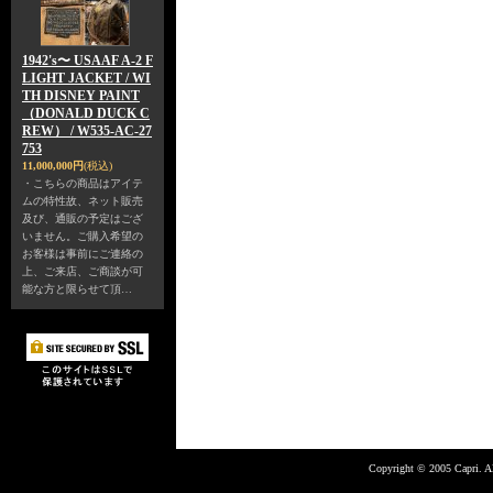
1942's〜 USAAF A-2 F
LIGHT JACKET / WI
TH DISNEY PAINT
（DONALD DUCK C
REW） / W535-AC-27
753
11,000,000円
(税込)
・こちらの商品はアイテ
ムの特性故、ネット販売
及び、通販の予定はござ
いません。ご購入希望の
お客様は事前にご連絡の
上、ご来店、ご商談が可
能な方と限らせて頂…
Copyright © 2005 Capri. Al