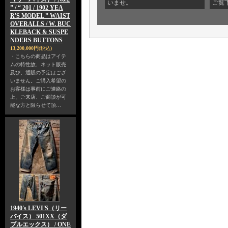
いませ。
ご覧
” / “ 201 / 1902 YEA
R'S MODEL ” WAIST
OVERALLS / W. BUC
KLEBACK & SUSPE
NDERS BUTTONS
13,200,000円
(税込)
・こちらの商品はアイテ
ムの特性故、ネット販売
及び、通販の予定はござ
いません。ご購入希望の
お客様は事前にご連絡の
上、ご来店、ご商談が可
能な方と限らせて頂…
1940's LEVI'S（リー
バイス） 501XX（ダ
ブルエックス） / ONE