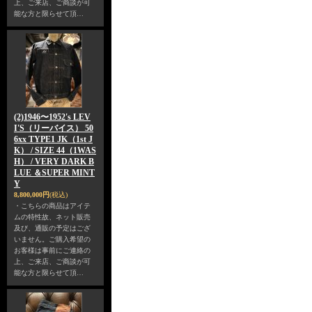
上、ご来店、ご商談が可
能な方と限らせて頂…
(2)1946〜1952's LEV
I'S（リーバイス） 50
6xx TYPE1 JK（1st J
K） / SIZE 44（1WAS
H） / VERY DARK B
LUE ＆SUPER MINT
Y
8,800,000円
(税込)
・こちらの商品はアイテ
ムの特性故、ネット販売
及び、通販の予定はござ
いません。ご購入希望の
お客様は事前にご連絡の
上、ご来店、ご商談が可
能な方と限らせて頂…