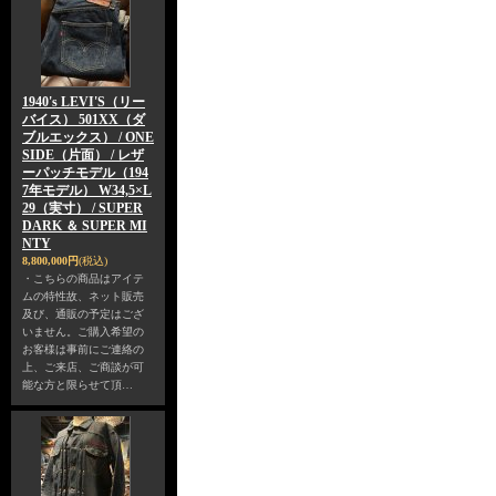
1940's LEVI'S（リー
バイス） 501XX（ダ
ブルエックス） / ONE
SIDE（片面） / レザ
ーパッチモデル（194
7年モデル） W34,5×L
29（実寸） / SUPER
DARK ＆ SUPER MI
NTY
8,800,000円
(税込)
・こちらの商品はアイテ
ムの特性故、ネット販売
及び、通販の予定はござ
いません。ご購入希望の
お客様は事前にご連絡の
上、ご来店、ご商談が可
能な方と限らせて頂…