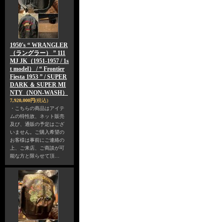
1950's “ WRANGLER
（ラングラー） ” 111
MJ JK（1951-1957 / 1s
t model） / “ Frontier
Fiesta 1953 ” / SUPER
DARK ＆ SUPER MI
NTY（NON-WASH）
7,920,000円
(税込)
・こちらの商品はアイテ
ムの特性故、ネット販売
及び、通販の予定はござ
いません。ご購入希望の
お客様は事前にご連絡の
上、ご来店、ご商談が可
能な方と限らせて頂…