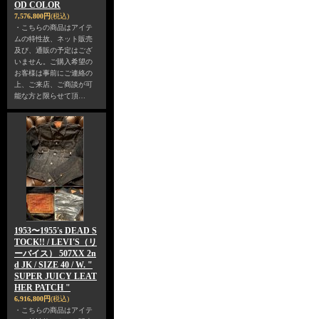
OD COLOR
7,576,800円
(税込)
・こちらの商品はアイテ
ムの特性故、ネット販売
及び、通販の予定はござ
いません。ご購入希望の
お客様は事前にご連絡の
上、ご来店、ご商談が可
能な方と限らせて頂…
1953〜1955's DEAD S
TOCK!! / LEVI'S（リ
ーバイス） 507XX 2n
d JK / SIZE 40 / W. "
SUPER JUICY LEAT
HER PATCH "
6,916,800円
(税込)
・こちらの商品はアイテ