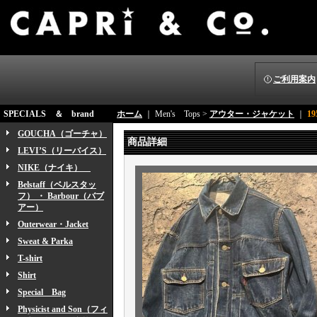
ご利用案内
SPECIALS ＆ brand
ホーム
｜ Men's Tops >
アウター・ジャケット
｜
19
GOUCHA（ゴーチャ）
商品詳細
LEVI’S（リーバイス）
NIKE（ナイキ）
Belstaff（ベルスタッ
フ） ・ Barbour（バブ
アー）
Outerwear・Jacket
Sweat & Parka
T-shirt
Shirt
Special Bag
Physicist and Son（フィ