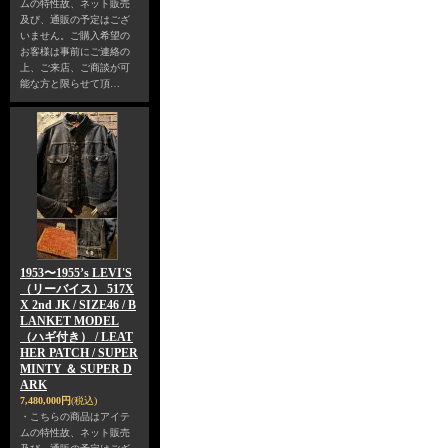
ムの特性故、ネット販売
及び、通販の予定はござ
いません。ご購入希望の
お客様は事前にご連絡の
上、ご来店、ご商談が可
能な方と限らせて頂…
1953〜1955’s LEVI'S
（リーバイス） 517X
X 2nd JK / SIZE46 / B
LANKET MODEL
（ハギ付き） / LEAT
HER PATCH / SUPER
MINTY ＆ SUPER D
ARK
7,480,000円
(税込)
・こちらの商品はアイテ
ムの特性故、ネット販売