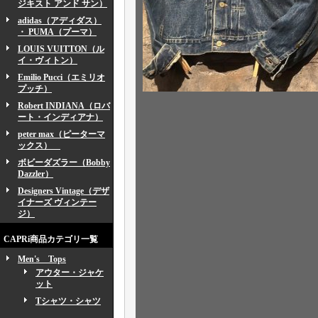
ジキスト アンド サン）
adidas（アディダス）
・ PUMA（プーマ）
LOUIS VUITTON（ル
イ・ヴィトン）
Emilio Pucci（エミリオ
プッチ）
Robert INDIANA（ロバ
ート・インディアナ）
peter max（ピーターマ
ックス）
ボビーダズラー（Bobby
Dazzler）
Designers Vintage（デザ
イナーズ ヴィンテー
ジ）
CAPRi商品カテゴリ一覧
Men's Tops
アウター・ジャケ
ット
Tシャツ・シャツ