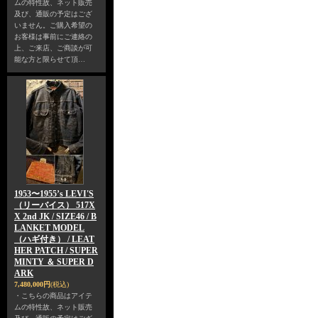
ムの特性故、ネット販売
及び、通販の予定はござ
いません。ご購入希望の
お客様は事前にご連絡の
上、ご来店、ご商談が可
能な方と限らせて頂…
1953〜1955’s LEVI'S
（リーバイス） 517X
X 2nd JK / SIZE46 / B
LANKET MODEL
（ハギ付き） / LEAT
HER PATCH / SUPER
MINTY ＆ SUPER D
ARK
7,480,000円
(税込)
・こちらの商品はアイテ
ムの特性故、ネット販売