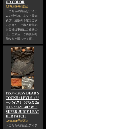
OD COLOR
7,576,800円
(税込)
・こちらの商品はアイテ
ムの特性故、ネット販売
及び、通販の予定はござ
いません。ご購入希望の
お客様は事前にご連絡の
上、ご来店、ご商談が可
能な方と限らせて頂…
1953〜1955's DEAD S
TOCK!! / LEVI'S（リ
ーバイス） 507XX 2n
d JK / SIZE 40 / W. "
SUPER JUICY LEAT
HER PATCH "
6,916,800円
(税込)
・こちらの商品はアイテ