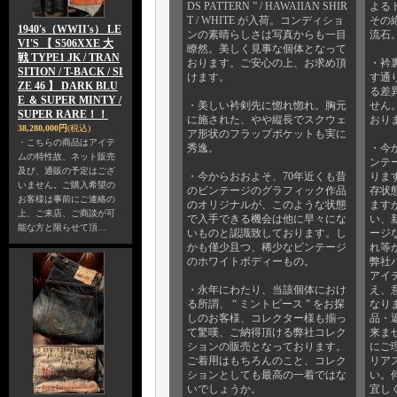
DS PATTERN ” / HAWAIIAN SHIR
よる
T / WHITE が入荷。コンディショ
その
1940's（WWII's） LE
ンの素晴らしさは写真からも一目
流石
VI'S 【 S506XXE 大
瞭然。美しく見事な個体となって
戦 TYPE1 JK / TRAN
おります。ご安心の上、お求め頂
・衿
SITION / T-BACK / SI
けます。
す通
ZE 46 】 DARK BLU
る差
E ＆ SUPER MINTY /
・美しい衿剣先に惚れ惚れ。胸元
せん
SUPER RARE！！
に施された、やや縦長でスクウェ
おり
38,280,000円
(税込)
ア形状のフラップポケットも実に
・こちらの商品はアイテ
秀逸。
・今
ムの特性故、ネット販売
ンテ
及び、通販の予定はござ
・今からおおよそ、70年近くも昔
りま
いません。ご購入希望の
のビンテージのグラフィック作品
存状
お客様は事前にご連絡の
のオリジナルが、このような状態
ます
上、ご来店、ご商談が可
で入手できる機会は他に早々にな
い、
能な方と限らせて頂…
いものと認識致しております。し
ージ
かも僅少且つ、稀少なビンテージ
れ等
のホワイトボディーもの。
弊社
アイ
・永年にわたり、当該個体におけ
え、
る所謂、 “ ミントピース ” をお探
なり
しのお客様、コレクター様も揃っ
品・
て驚嘆、ご納得頂ける弊社コレク
来ま
ションの販売となっております。
にご
ご着用はもちろんのこと、コレク
リア
ションとしても最高の一着ではな
い。
いでしょうか。
宜し