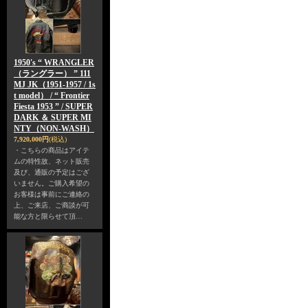
1950's “ WRANGLER
（ラングラー） ” 111
MJ JK（1951-1957 / 1s
t model） / “ Frontier
Fiesta 1953 ” / SUPER
DARK ＆ SUPER MI
NTY（NON-WASH）
7,920,000円
(税込)
・こちらの商品はアイテ
ムの特性故、ネット販売
及び、通販の予定はござ
いません。ご購入希望の
お客様は事前にご連絡の
上、ご来店、ご商談が可
能な方と限らせて頂…