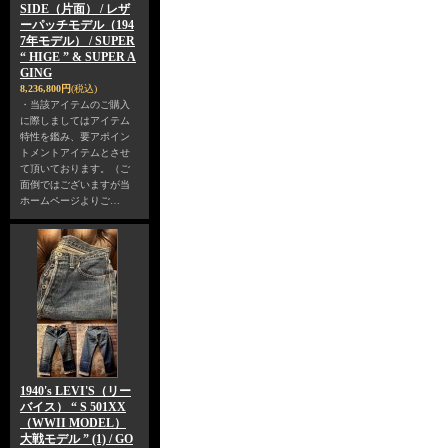
SIDE（片面） / レザ
ーパッチモデル（194
7年モデル） / SUPER
“ HIGE ” & SUPER A
GING
8,236,800円
(税込)
・当該アイテムのご購入
に際しましてはアイテム
特性を鑑み、要アポイン
トメントアイテムとさせ
て頂いております。（ご
面倒ではございますが当
ホームページよりご…
1940's LEVI'S（リー
バイス） “ S 501XX
（WWII MODEL）
大戦モデル ” (1) / GO