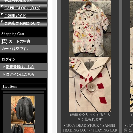
特定商取引法表示
CAPRi BLOG / ブログ
ご利用ガイド
ご来店ご予約について
Shopping Cart
カートの中身
カートは空です。
ログイン
新規登録はこちら
ログインはこちら
Hot Item
(画像をクリックすると大
きく見られます)
・1950's DEAD STOCK “ SANSEI
・ホ
TRADING CO. ” / “ PLAYING CAR
調に