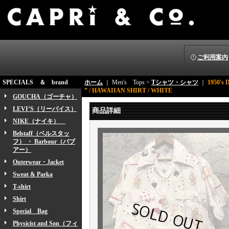
ご利用案内
SPECIALS ＆ brand
ホーム
｜ Men's Tops >
Tシャツ・シャツ
｜
1950's
” / HAWAIIAN SHIRT / WHITE
GOUCHA（ゴーチャ）
LEVI’S（リーバイス）
商品詳細
NIKE（ナイキ）
Belstaff（ベルスタッ
フ） ・ Barbour（バブ
アー）
Outerwear・Jacket
Sweat & Parka
T-shirt
Shirt
Special Bag
Physicist and Son（フィ