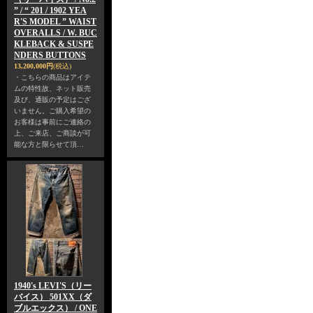
” / “ 201 / 1902 YEA
R'S MODEL ” WAIST
OVERALLS / W. BUC
KLEBACK & SUSPE
NDERS BUTTONS
13,200,000円
(税込)
・こちらの商品はアイテ
ムの特性故、ネット販売
及び、通販の予定はござ
いません。ご購入希望の
お客様は事前にご連絡の
上、ご来店、ご商談が可
能な方と限らせて頂…
1940's LEVI'S（リー
バイス） 501XX（ダ
ブルエックス） / ONE