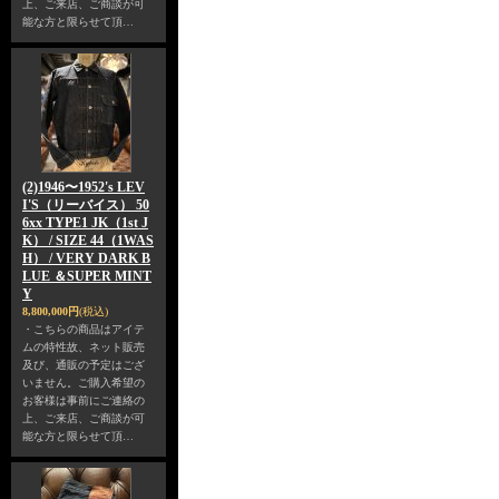
上、ご来店、ご商談が可
能な方と限らせて頂…
(2)1946〜1952's LEV
I'S（リーバイス） 50
6xx TYPE1 JK（1st J
K） / SIZE 44（1WAS
H） / VERY DARK B
LUE ＆SUPER MINT
Y
8,800,000円
(税込)
・こちらの商品はアイテ
ムの特性故、ネット販売
及び、通販の予定はござ
いません。ご購入希望の
お客様は事前にご連絡の
上、ご来店、ご商談が可
能な方と限らせて頂…