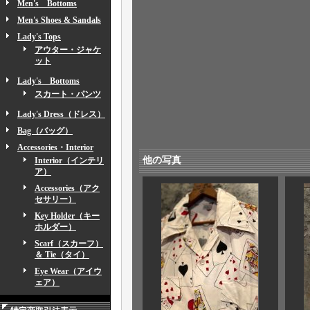
Men's Bottoms
Men's Shoes & Sandals
Lady's Tops
アウター・ジャケ
ット
Lady's Bottoms
スカート・パンツ
Lady's Dress（ドレス）
Bag（バッグ）
Accessories・Interior
他の写真
Interior（インテリ
ア）
Accessories（アク
セサリー）
Key Holder（キー
ホルダー）
Scarf（スカーフ）
＆ Tie（タイ）
Eye Wear（アイウ
ェア）