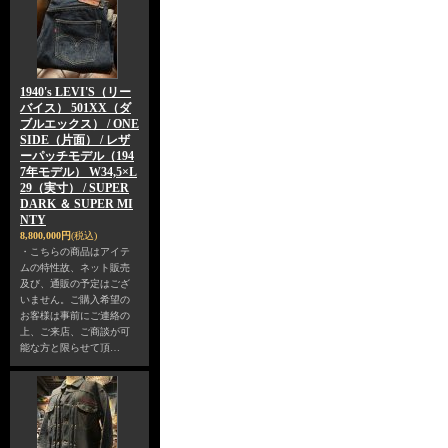
1940's LEVI'S（リー
バイス） 501XX（ダ
ブルエックス） / ONE
SIDE（片面） / レザ
ーパッチモデル（194
7年モデル） W34,5×L
29（実寸） / SUPER
DARK ＆ SUPER MI
NTY
8,800,000円
(税込)
・こちらの商品はアイテ
ムの特性故、ネット販売
及び、通販の予定はござ
いません。ご購入希望の
お客様は事前にご連絡の
上、ご来店、ご商談が可
能な方と限らせて頂…