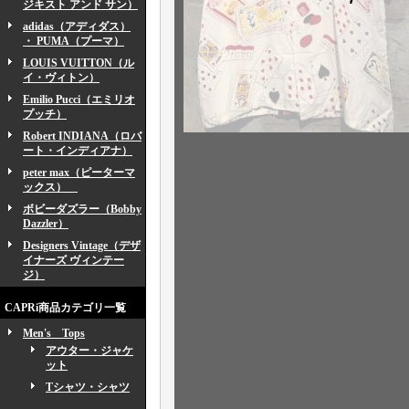
ジキスト アンド サン）
adidas（アディダス）
・ PUMA（プーマ）
LOUIS VUITTON（ル
イ・ヴィトン）
Emilio Pucci（エミリオ
プッチ）
Robert INDIANA（ロバ
ート・インディアナ）
peter max（ピーターマ
ックス）
ボビーダズラー（Bobby
Dazzler）
Designers Vintage（デザ
イナーズ ヴィンテー
ジ）
CAPRi商品カテゴリ一覧
Men's Tops
アウター・ジャケ
ット
Tシャツ・シャツ