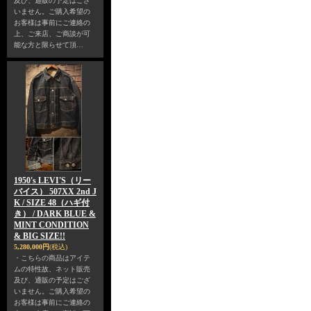
及び、通販の予定はござ
いません。ご購入希望の
お客様は事前にご連絡の
上、ご来店、ご商談が可
能な方と限らせて頂…
1950's LEVI'S（リー
バイス） 507XX 2nd J
K / SIZE 48（ハギ付
き） / DARK BLUE &
MINT CONDITION
& BIG SIZE!!
5,280,000円
(税込)
・こちらの商品はアイテ
ムの特性故、ネット販売
及び、通販の予定はござ
いません。ご購入希望の
お客様は事前にご連絡の