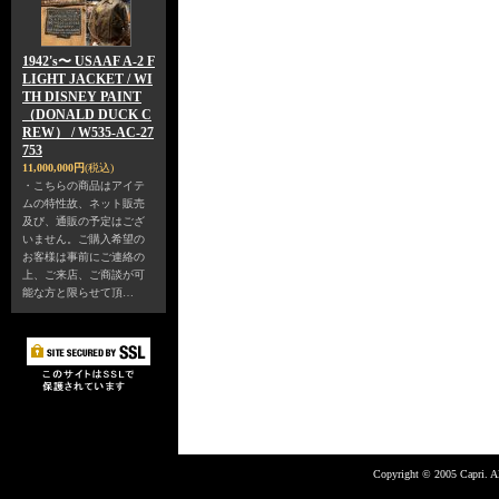
1942's〜 USAAF A-2 F
LIGHT JACKET / WI
TH DISNEY PAINT
（DONALD DUCK C
REW） / W535-AC-27
753
11,000,000円
(税込)
・こちらの商品はアイテ
ムの特性故、ネット販売
及び、通販の予定はござ
いません。ご購入希望の
お客様は事前にご連絡の
上、ご来店、ご商談が可
能な方と限らせて頂…
Copyright © 2005 Capri. Al