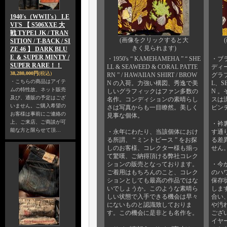
1940's（WWII's） LE
VI'S 【 S506XXE 大
戦 TYPE1 JK / TRAN
(画像をクリックすると大
SITION / T-BACK / SI
きく見られます)
ZE 46 】 DARK BLU
E ＆ SUPER MINTY /
・1950's “ KAMEHAMEHA ” “ SHE
・ブ
SUPER RARE！！
LL & SEAWEED & CORAL PATTE
ディ
38,280,000円
(税込)
RN ” / HAWAIIAN SHIRT / BROW
グラフ
・こちらの商品はアイテ
N の入荷。力強い構図、秀逸で美
L、SE
ムの特性故、ネット販売
しいグラフィックはファン多数の
N 
及び、通販の予定はござ
名作。コンディションの素晴らし
スは流
いません。ご購入希望の
さは写真からも一目瞭然。美しく
ビン
お客様は事前にご連絡の
見事な個体。
上、ご来店、ご商談が可
・衿
能な方と限らせて頂…
・永年にわたり、当該個体におけ
す通
る所謂、 “ ミントピース ” をお探
る差
しのお客様、コレクター様も揃っ
せん
て驚嘆、ご納得頂ける弊社コレク
ションの販売となっております。
・今
ご着用はもちろんのこと、コレク
のハ
ションとしても最高の作品ではな
保存
いでしょうか。このような素晴ら
しま
しい状態で入手できる機会は早々
合い
にないものと認識致しておりま
や汚
す。この機会に是非とも名作を。
ござ
イヤ