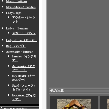
Men's Bottoms
Men's Shoes & Sandals
Lady's Tops
アウター・ジャケ
ット
Lady's Bottoms
スカート・パンツ
Lady's Dress（ドレス）
Bag（バッグ）
Accessories・Interior
Interior（インテリ
ア）
Accessories（アク
セサリー）
Key Holder（キー
ホルダー）
Scarf（スカーフ）
＆ Tie（タイ）
他の写真
Eye Wear（アイウ
ェア）