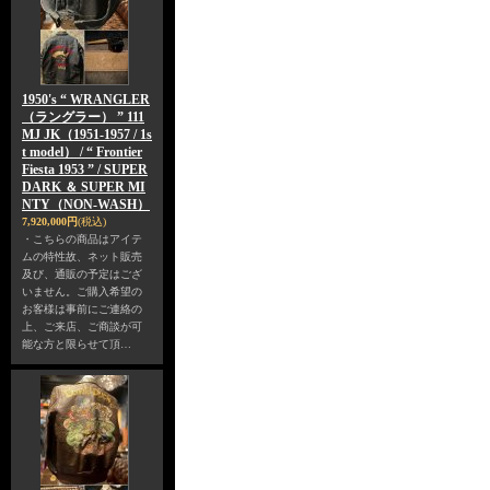
1950's “ WRANGLER
（ラングラー） ” 111
MJ JK（1951-1957 / 1s
t model） / “ Frontier
Fiesta 1953 ” / SUPER
DARK ＆ SUPER MI
NTY（NON-WASH）
7,920,000円
(税込)
・こちらの商品はアイテ
ムの特性故、ネット販売
及び、通販の予定はござ
いません。ご購入希望の
お客様は事前にご連絡の
上、ご来店、ご商談が可
能な方と限らせて頂…