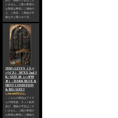
及び、通販の予定はござ
いません。ご購入希望の
お客様は事前にご連絡の
上、ご来店、ご商談が可
能な方と限らせて頂…
1950's LEVI'S（リー
バイス） 507XX 2nd J
K / SIZE 48（ハギ付
き） / DARK BLUE &
MINT CONDITION
& BIG SIZE!!
5,280,000円
(税込)
・こちらの商品はアイテ
ムの特性故、ネット販売
及び、通販の予定はござ
いません。ご購入希望の
お客様は事前にご連絡の