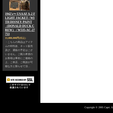
1942's〜 USAAF A-2 F
LIGHT JACKET / WI
TH DISNEY PAINT
（DONALD DUCK C
REW） / W535-AC-27
753
11,000,000円
(税込)
・こちらの商品はアイテ
ムの特性故、ネット販売
及び、通販の予定はござ
いません。ご購入希望の
お客様は事前にご連絡の
上、ご来店、ご商談が可
能な方と限らせて頂…
Copyright © 2005 Capri. Al