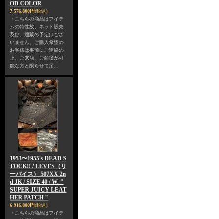
OD COLOR
7,576,800円
(税込)
・こちらの商品はアイテ
ムの特性故、ネット販売
及び、通販の予定はござ
いません。ご購入希望の
お客様は事前にご連絡の
上、ご来店、ご商談が可
能な方と限らせて頂…
1953〜1955's DEAD S
TOCK!! / LEVI'S（リ
ーバイス） 507XX 2n
d JK / SIZE 40 / W. "
SUPER JUICY LEAT
HER PATCH "
6,916,800円
(税込)
・こちらの商品はアイテ