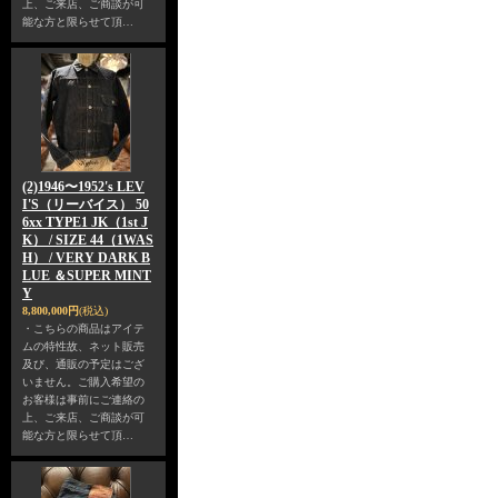
上、ご来店、ご商談が可
能な方と限らせて頂…
(2)1946〜1952's LEV
I'S（リーバイス） 50
6xx TYPE1 JK（1st J
K） / SIZE 44（1WAS
H） / VERY DARK B
LUE ＆SUPER MINT
Y
8,800,000円
(税込)
・こちらの商品はアイテ
ムの特性故、ネット販売
及び、通販の予定はござ
いません。ご購入希望の
お客様は事前にご連絡の
上、ご来店、ご商談が可
能な方と限らせて頂…