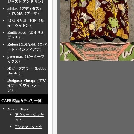
ジキスト アンド サン）
adidas（アディダス）
・ PUMA（プーマ）
LOUIS VUITTON（ル
イ・ヴィトン）
Emilio Pucci（エミリオ
プッチ）
Robert INDIANA（ロバ
ート・インディアナ）
peter max（ピーターマ
ックス）
ボビーダズラー（Bobby
Dazzler）
Designers Vintage（デザ
イナーズ ヴィンテー
ジ）
CAPRi商品カテゴリ一覧
Men's Tops
アウター・ジャケ
ット
Tシャツ・シャツ