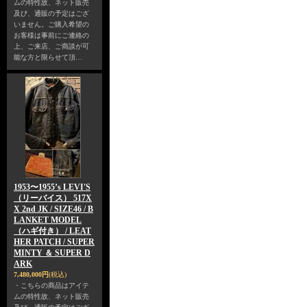
ムの特性故、ネット販売
及び、通販の予定はござ
いません。ご購入希望の
お客様は事前にご連絡の
上、ご来店、ご商談が可
能な方と限らせて頂…
1953〜1955’s LEVI'S
（リーバイス） 517X
X 2nd JK / SIZE46 / B
LANKET MODEL
（ハギ付き） / LEAT
HER PATCH / SUPER
MINTY ＆ SUPER D
ARK
7,480,000円
(税込)
・こちらの商品はアイテ
ムの特性故、ネット販売