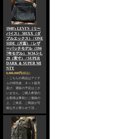
1940's LEVI'S（リー
バイス） 501XX（ダ
ブルエックス） / ONE
SIDE（片面） / レザ
ーパッチモデル（194
7年モデル） W34,5×L
29（実寸） / SUPER
DARK ＆ SUPER MI
NTY
8,800,000円
(税込)
・こちらの商品はアイテ
ムの特性故、ネット販売
及び、通販の予定はござ
いません。ご購入希望の
お客様は事前にご連絡の
上、ご来店、ご商談が可
能な方と限らせて頂…