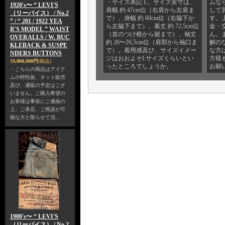
・サイズ表記 L。サイズ実寸は、
ムな
1920's〜 “ LEVI'S
肩幅 約 47cm位（右肩から左肩ま
して
（リーバイス） / No.2
で）、身幅 約 60cm位（右脇下か
す。
” / “ 201 / 1922 YEA
ら左脇下まで）、着丈 約 72,5cm位
金・
R'S MODEL ” WAIST
（首のつけ根から裾まで）、袖丈
ん。
OVERALLS / W. BUC
約 26〜26,5cm位（肩部から袖口ま
解の
KLEBACK & SUSPE
で）。着用感及び、サイズイメー
な方
NDERS BUTTONS
ジはおおよそLサイズくらいとい
方様
19,800,000円
(税込)
ったところでしょうか。
お願
・こちらの商品はアイテ
ムの特性故、ネット販売
及び、通販の予定はござ
いません。ご購入希望の
お客様は事前にご連絡の
上、ご来店、ご商談が可
能な方と限らせて頂…
1900's〜 “ LEVI'S
（リーバイス） / No.2