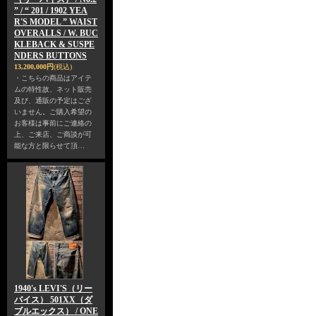
” / “ 201 / 1902 YEA
R'S MODEL ” WAIST
OVERALLS / W. BUC
KLEBACK & SUSPE
NDERS BUTTONS
13,200,000円
(税込)
・こちらの商品はアイテ
ムの特性故、ネット販売
及び、通販の予定はござ
いません。ご購入希望の
お客様は事前にご連絡の
上、ご来店、ご商談が可
能な方と限らせて頂…
1940's LEVI'S（リー
バイス） 501XX（ダ
ブルエックス） / ONE