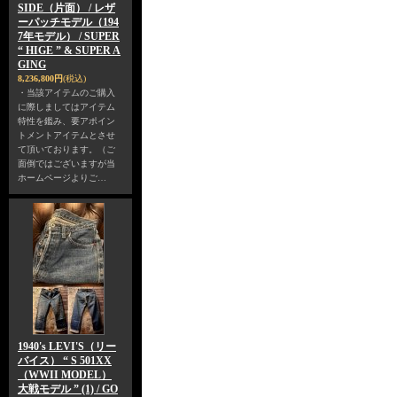
SIDE（片面） / レザ
ーパッチモデル（194
7年モデル） / SUPER
“ HIGE ” & SUPER A
GING
8,236,800円
(税込)
・当該アイテムのご購入
に際しましてはアイテム
特性を鑑み、要アポイン
トメントアイテムとさせ
て頂いております。（ご
面倒ではございますが当
ホームページよりご…
1940's LEVI'S（リー
バイス） “ S 501XX
（WWII MODEL）
大戦モデル ” (1) / GO