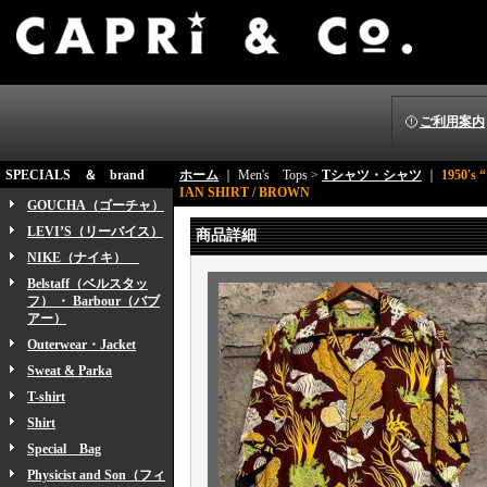
ご利用案内
SPECIALS ＆ brand
ホーム
｜ Men's Tops >
Tシャツ・シャツ
｜
1950's
IAN SHIRT / BROWN
GOUCHA（ゴーチャ）
LEVI’S（リーバイス）
商品詳細
NIKE（ナイキ）
Belstaff（ベルスタッ
フ） ・ Barbour（バブ
アー）
Outerwear・Jacket
Sweat & Parka
T-shirt
Shirt
Special Bag
Physicist and Son（フィ