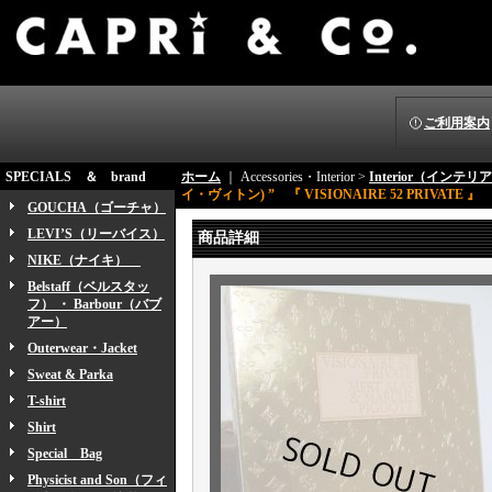
ご利用案内
SPECIALS ＆ brand
ホーム
｜ Accessories・Interior >
Interior（インテリ
イ・ヴィトン) ” 『 VISIONAIRE 52 PRIVATE 』
GOUCHA（ゴーチャ）
LEVI’S（リーバイス）
商品詳細
NIKE（ナイキ）
Belstaff（ベルスタッ
フ） ・ Barbour（バブ
アー）
Outerwear・Jacket
Sweat & Parka
T-shirt
Shirt
Special Bag
Physicist and Son（フィ