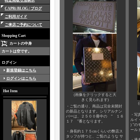
特定商取引法表示
CAPRi BLOG / ブログ
ご利用ガイド
ご来店ご予約について
Shopping Cart
カートの中身
カートは空です。
ログイン
新規登録はこちら
ログインはこちら
Hot Item
(画像をクリックすると大
きく見られます)
・ご覧の通り、商品は完全未開封
の新品となります。シリアルナン
・写
バーは、２５００冊中の “ １６
ルイ・
１７ ”番となります。
) 
ール
・身長約１７５cmくらいの弊店ス
タッフが持つと、ご覧のような サ
・過去