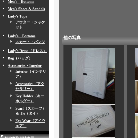
Men's Bottoms
Men's Shoes & Sandals
Lady's Tops
アウター・ジャケ
ット
Lady's Bottoms
他の写真
スカート・パンツ
Lady's Dress（ドレス）
Bag（バッグ）
Accessories・Interior
Interior（インテリ
ア）
Accessories（アク
セサリー）
Key Holder（キー
ホルダー）
Scarf（スカーフ）
＆ Tie（タイ）
Eye Wear（アイウ
ェア）