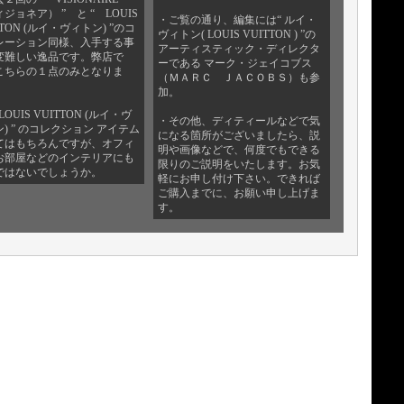
ジョネア） ” と “ LOUIS
・ご覧の通り、編集には“ ルイ・
TTON (ルイ・ヴィトン) ”のコ
ヴィトン( LOUIS VUITTON ) ”の
レーション同様、入手する事
アーティスティック・ディレクタ
変難しい逸品です。弊店で
ーである マーク・ジェイコブス
こちらの１点のみとなりま
（ＭＡＲＣ ＪＡＣＯＢＳ）も参
加。
LOUIS VUITTON (ルイ・ヴ
・その他、ディティールなどで気
) ” のコレクション アイテム
になる箇所がございましたら、説
てはもちろんですが、オフィ
明や画像などで、何度でもできる
お部屋などのインテリアにも
限りのご説明をいたします。お気
ではないでしょうか。
軽にお申し付け下さい。できれば
ご購入までに、お願い申し上げま
す。