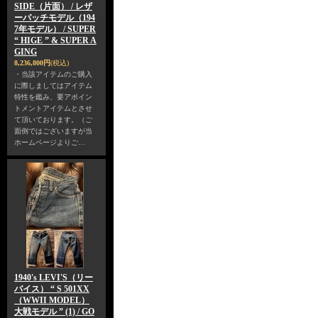
SIDE（片面） / レザ
ーパッチモデル（194
7年モデル） / SUPER
“ HIGE ” & SUPER A
GING
8,236,800円
(税込)
・当該アイテムのご購入
に際しましてはアイテム
特性を鑑み、要アポイン
トメントアイテムとさせ
て頂いております。（ご
面倒ではございますが当
ホームページよりご…
1940's LEVI'S（リー
バイス） “ S 501XX
（WWII MODEL）
大戦モデル ” (1) / GO