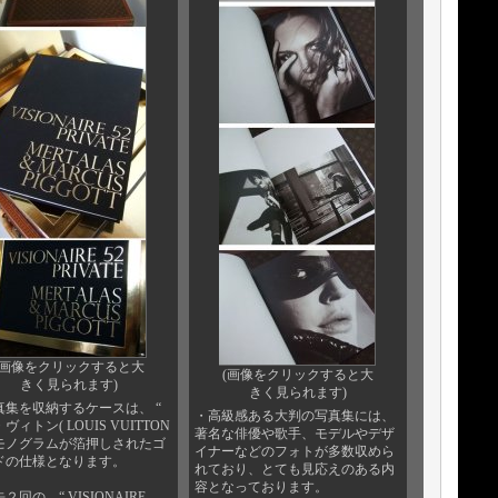
(画像をクリックすると大
(画像をクリックすると大
きく見られます)
きく見られます)
真集を収納するケースは、 “
・高級感ある大判の写真集には、
ヴィトン( LOUIS VUITTON
著名な俳優や歌手、モデルやデザ
”のモノグラムが箔押しされたゴ
イナーなどのフォトが多数収めら
ドの仕様となります。
れており、とても見応えのある内
容となっております。
２回の “ VISIONAIRE