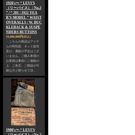
1920's〜 “ LEVI'S
（リーバイス） / No.2
” / “ 201 / 1922 YEA
R'S MODEL ” WAIST
OVERALLS / W. BUC
KLEBACK & SUSPE
NDERS BUTTONS
19,800,000円
(税込)
・こちらの商品はアイテ
ムの特性故、ネット販売
及び、通販の予定はござ
いません。ご購入希望の
お客様は事前にご連絡の
上、ご来店、ご商談が可
能な方と限らせて頂…
1900's〜 “ LEVI'S
（リーバイス） / No.2