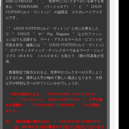
AIRE 52 PRIVATE ” 。 世界中にコレクターがいる事でも有
名な “ VISIONAIRE （ヴィジョネア） ” と “ LOUIS
VUITTON (ルイ・ヴィトン) ” の超限定 コラボレートアイテ
ムです。
・“ LOUIS VUITTON (ルイ・ヴィトン) ” と共に仕事をした
り、“ VOGUE ” や “ Pop Magazine ” などのファッシ
ョン誌でも活躍する マート・アラス＆マーカス・ピゴットが
写真を担当、編集には “ LOUIS VUITTON (ルイ・ヴィトン)
” のアーティスティック・ディレクターであるマーク・ジェイ
コブス（ＭＡＲＣ ＪＡＣＯＢＳ）を迎えて、1冊の写真集が完
成。
・数量限定で販売される上、世界中のコレクターが入手しよう
とするため、通常は入手が極めて難しい逸品となります。大切
な方や特別な方へのギフトにいかがでしょうか。
・ 今回で3回目となる “ VISIONAIRE （ヴィジョネア）
” × “ ルイヴィトン （LOUIS VUITTON） ”。 入手が極
めて困難な “
VISIONAIRE 52 PRIVATE
” が入荷致し
ました。
注） 商品画像の開封された “ VISIONAIRE 52 PRIVATE
” は、2007年11月26日の弊店ＨＰ日記でご紹介しております