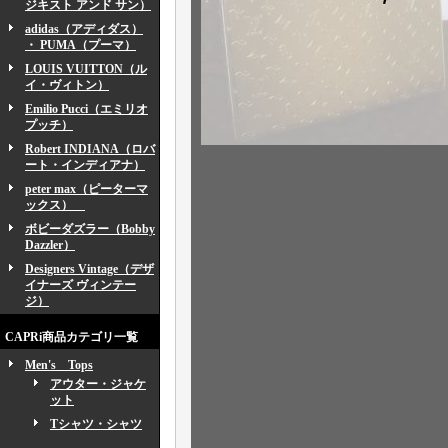
ジキスト アンド サン）
adidas（アディダス）
・ PUMA（プーマ）
LOUIS VUITTON（ル
イ・ヴィトン）
Emilio Pucci（エミリオ
プッチ）
Robert INDIANA（ロバ
ート・インディアナ）
peter max（ピーターマ
ックス）
ボビーダズラー（Bobby
Dazzler）
Designers Vintage（デザ
イナーズ ヴィンテー
ジ）
CAPRi商品カテゴリ一覧
Men's Tops
アウター・ジャケ
ット
Tシャツ・シャツ