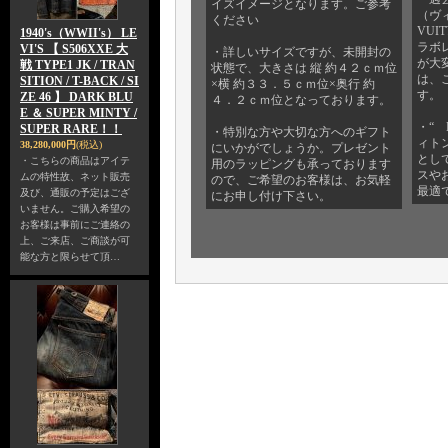
イズイメージとなります。ご参考
（ヴィ
ください
VUI
1940's（WWII's） LE
ラボ
VI'S 【 S506XXE 大
・詳しいサイズですが、未開封の
が大
戦 TYPE1 JK / TRAN
状態で、大きさは 縦 約４２ｃｍ位
は、
SITION / T-BACK / SI
×横 約３３．５ｃｍ位×奥行 約
す。
ZE 46 】 DARK BLU
４．２ｃｍ位となっております。
E ＆ SUPER MINTY /
・“ 
SUPER RARE！！
・特別な方や大切な方へのギフト
ィトン
38,280,000円
(税込)
にいかがでしょうか。プレゼント
とし
・こちらの商品はアイテ
用のラッピングも承っております
スや
ムの特性故、ネット販売
ので、ご希望のお客様は、お気軽
最適
及び、通販の予定はござ
にお申し付け下さい。
いません。ご購入希望の
お客様は事前にご連絡の
上、ご来店、ご商談が可
能な方と限らせて頂…