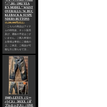
” / “ 201 / 1902 YEA
R'S MODEL ” WAIST
OVERALLS / W. BUC
KLEBACK & SUSPE
NDERS BUTTONS
13,200,000円
(税込)
・こちらの商品はアイテ
ムの特性故、ネット販売
及び、通販の予定はござ
いません。ご購入希望の
お客様は事前にご連絡の
上、ご来店、ご商談が可
能な方と限らせて頂…
1940's LEVI'S（リー
バイス） 501XX（ダ
ブルエックス） / ONE