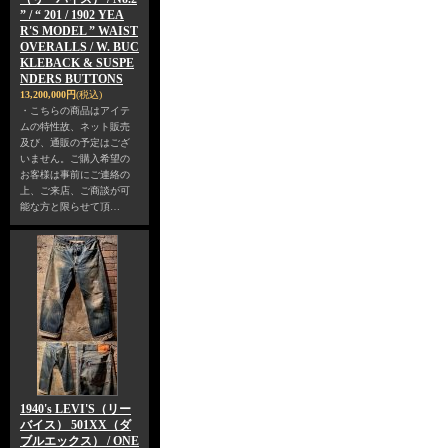
” / “ 201 / 1902 YEA
R'S MODEL ” WAIST
OVERALLS / W. BUC
KLEBACK & SUSPE
NDERS BUTTONS
13,200,000円
(税込)
・こちらの商品はアイテ
ムの特性故、ネット販売
及び、通販の予定はござ
いません。ご購入希望の
お客様は事前にご連絡の
上、ご来店、ご商談が可
能な方と限らせて頂…
1940's LEVI'S（リー
バイス） 501XX（ダ
ブルエックス） / ONE