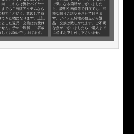
。尚、これらは弊社バイヤー
で気になる箇所がございました
くまでも “ 当該アイテムなら
ら、説明や画像等で何度でも、可
の魅力 ” と捉え、意図して買
能な限りご説明をさせて頂きま
けてきた物になります。上記
す。アイテム特性の観点から返
由とした返品・交換はお受け
品・交換は致しかねます。ご不明
ません。予めご理解、ご容赦
な点がございましたらご購入まで
宜しくお願い申し上げます。
に必ずお申し付け下さいませ。