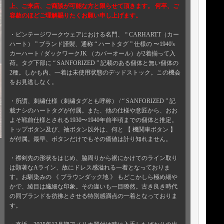
上、ご来店、ご商談が可能な方と限らせて頂きます。 何卒、ご
容赦のほどご理解賜りたくお願い申し上げます。
・ビンテージワークウェアにおける名門、 “ CARHARTT（カー
ハート） ” ブランド謹製、通称 “ ハートタグ ” 仕様の 〜1940's
カーハート / ダックワークJK （カバーオール）が2着揃って入
荷。タグ下部に “ SANFORIZED ” 記載のある個体と無い個体の
2種。しかも内、一着は未使用状態のデッドストック。この機会
をお見逃しなく。
・所謂、刺繍仕様（刺繍タグとも呼称） / “ SANFORIZED ” 記
載ナシのハートタグが付属。また、他の仕様や意匠から、おお
よそ戦前仕様とされる1930〜1940年前半頃までの個体と推定。
トップボタン及び、袖ボタン以外は、何と 【 機関車ボタン 】
が付属。最早、ボタンだけでもその価値は計り知れません。
・襟剣先の形状をはじめ、脇周りから裾にかけてのライン取り
は顕著なAライン、故にドレス感溢れる一着となっておりま
す。お馴染みの 《 ブラウンダック地 》 もどこかしら極め細や
かで、綾目は繊細な印象。その違いも一目瞭然。古き良き時代
の同ブランドを彷彿とさせる特別感満点の一着となっておりま
す。