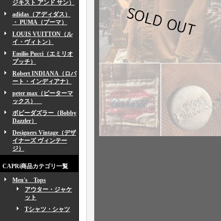
ジキスト アンド サン）
adidas（アディダス）
・ PUMA（プーマ）
LOUIS VUITTON（ル
イ・ヴィトン）
Emilio Pucci（エミリオ
プッチ）
Robert INDIANA（ロバ
ート・インディアナ）
peter max（ピーターマ
ックス）
ボビーダズラー（Bobby
Dazzler）
Designers Vintage（デザ
イナーズ ヴィンテー
ジ）
CAPRi商品カテゴリ一覧
Men's Tops
アウター・ジャケ
ット
Tシャツ・シャツ