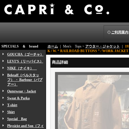
ご利用案内
SPECIALS ＆ brand
ホーム
｜ Men's Tops >
アウター・ジャケット
｜
1
K / W. “ RAILROAD BUTTONS ” / WORK JACKET
GOUCHA（ゴーチャ）
LEVI’S（リーバイス）
商品詳細
NIKE（ナイキ）
Belstaff（ベルスタッ
フ） ・ Barbour（バブ
アー）
Outerwear・Jacket
Sweat & Parka
T-shirt
Shirt
Special Bag
Physicist and Son（フィ