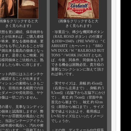
(画像をクリックすると大
(画像をクリックすると大
きく見られます)
きく見られます)
状態を更に継続、保存維持を
・珍重且つ、稀少な機関車ボタン
ことが出来れば、ご購入者様
（RAIL ROAD ボタン）の付属す
が将来、更なる価格価値、更
る1930〜1940's（PRE WWII’s） “ C
喜びをも手に入れることが容
ARHARTT（カーハート） ” BRO
予測出来る最高の個体となっ
WN DUCK / W. “ RAILROAD BUT
ります。是非ともご検索、同
TONS ” / WORK JACKET となれ
店様同個体とご比較の上、熟
ば、今後、同条件、同個体を入手
けましたら幸いに存じます。
できる機会は困難必至。貴方様の
重要なコレクションに加えて頂け
ケット内部にはユニオンチケ
れば幸いです。
も確認することが出来ます。
ディションの素晴らしさもご
・実寸サイズは、肩幅 約 45cm位
通り。目視出来る範囲での目
（右肩から左肩まで）、身幅 約 5
たダメージや劣化部位、ヤケ
9,5cm位（右脇下から左脇下にかけ
命傷は一切ございません。
て）、着丈 約 75cm位（背面中央
首元から裾まで）、袖丈 約 62cm
述の通り、見事なコンディシ
位（肩部から袖口まで）。サイズ
の個体と認識致しますが、弊
実寸値よりおおよそ、着用感は
イヤーが雰囲気や風合いと判
L〜XLサイズ位といったイメージ
た、当該ビンテージアイテム
でしょうか。
の経年感や風合い、汚れや擦
がございます。ご容赦下さい
・その他、ディティールや仕様等