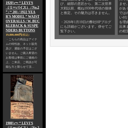
1920's〜 “ LEVI'S
び、細部の意匠から、第二次世界
ませ
（リーバイス） / No.2
大戦以前、概ね1930年代頃の個体
があ
” / “ 201 / 1922 YEA
と推定。その魅力は尽きません。
では
R'S MODEL ” WAIST
い付
OVERALLS / W. BUC
・2026年1月19日の弊社HPブログ
を理
KLEBACK & SUSPE
にも詳細がございます。併せてご
出来
NDERS BUTTONS
覧下さい。
の程
19,800,000円
(税込)
・こちらの商品はアイテ
ムの特性故、ネット販売
及び、通販の予定はござ
いません。ご購入希望の
お客様は事前にご連絡の
上、ご来店、ご商談が可
能な方と限らせて頂…
1900's〜 “ LEVI'S
（リーバイス） / No.2