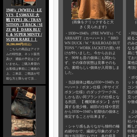
1940's（WWII's） LE
VI'S 【 S506XXE 大
戦 TYPE1 JK / TRAN
(画像をクリックすると大
SITION / T-BACK / SI
きく見られます)
ZE 46 】 DARK BLU
・1930〜1940's（PRE WWII’s） “ C
・同
E ＆ SUPER MINTY /
ARHARTT（カーハート） ” BRO
経る
SUPER RARE！！
WN DUCK / W. “ RAILROAD BUT
のみ
38,280,000円
(税込)
TONS ” / WORK JACKETの買い付
なる
・こちらの商品はアイテ
けが叶いました。今からおおよ
易に
ムの特性故、ネット販売
そ、90年も昔の個体にも関わら
てお
及び、通販の予定はござ
ず、その保存状態は見事そのも
業他
いません。ご購入希望の
の。素晴らしい個体が入荷致しま
考頂
お客様は事前にご連絡の
した。
上、ご来店、ご商談が可
・ポ
能な方と限らせて頂…
・当該個体は概ね1930〜1940's カ
ット
ーハート / ボタン仕様（中サイズ
コン
ボタン仕様）のダックワークJK、
覧の
しかも古い同ブランドの仕様とな
立っ
る所謂、 【 機関車ボタン 】 が付
や致
属する僅少種。細部の仕様や意匠
から1930〜1940‛s 初期頃の個体と
・上
推定することが出来ます。
ョン
社バ
・シャリ感もありながら独特の極
断し
め細やかで、繊細な印象のダック
特有
地は当該期ならでは。各仕様及
れ等