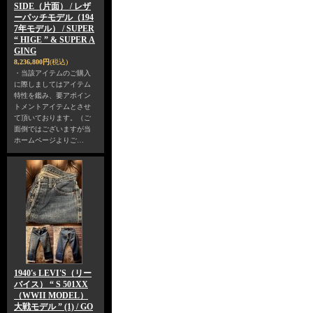
SIDE（片面） / レザ
ーパッチモデル（194
7年モデル） / SUPER
“ HIGE ” & SUPER A
GING
8,236,800円
(税込)
・当該アイテムのご購入
に際しましてはアイテム
特性を鑑み、要アポイン
トメントアイテムとさせ
て頂いております。（ご
面倒ではございますが当
ホームページよりご…
1940's LEVI'S（リー
バイス） “ S 501XX
（WWII MODEL）
大戦モデル ” (1) / GO