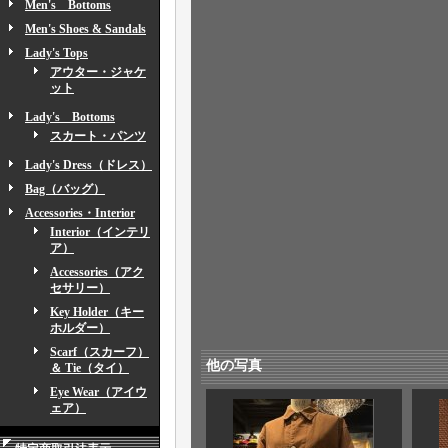
Men's Bottoms
Men's Shoes & Sandals
Lady's Tops
アウター・ジャケ
ット
Lady's Bottoms
スカート・パンツ
Lady's Dress（ドレス）
Bag（バッグ）
Accessories・Interior
Interior（インテリ
ア）
Accessories（アク
セサリー）
Key Holder（キー
ホルダー）
Scarf（スカーフ）
他の写真
＆ Tie（タイ）
Eye Wear（アイウ
ェア）