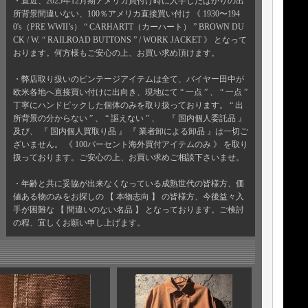
・直近、2025年12月期アメリカ買付け時に入手したばかりの出
所背景間違いない、100％アメリカ直接買い付け 《 1930〜194
0's（PRE WWII’s） “ CARHARTT（カーハート） ” BROWN DU
CK / W. “ RAILROAD BUTTONS ” / WORK JACKET 》 となって
おります。何方様もご安心の上、お買い求め頂けます。
・弊店取り扱いのビンテージアイテムは全て、バイヤー田中が
欧米各地へ直接買い付けに出向き、現地にて “ 一点 ” 、 “ 一点 ”
丁寧にハンドピックした個体のみを取り扱っております。 “ 出
所背景の分からない ” 、 “ 謳えない ” 、 『 国内個人委託品 』
及び、 『 国内個人買取り品 』 『 業者卸による卸品 』は一切ご
ざいません。 《 100パーセント海外買付アイテムのみ 》 を取り
扱っております。ご安心の上、お買い求めご相談下さいませ。
・年齢と共に妥協が出来なくなっている成熟世代の皆様方、価
値ある物のみをお探しの 【 本物志向 】 の皆様方、今後益々入
手が困難な 【 間違いのない名品 】 となっております。ご検討
の程、宜しくお願い申し上げます。