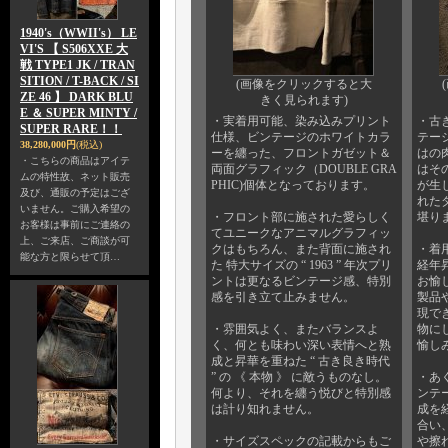
1940's（WWII's） LE
VI'S 【 S506XXE 大
戦 TYPE1 JK / TRAN
SITION / T-BACK / SI
(画像をクリックすると大
ZE 46 】 DARK BLU
きく見られます)
E ＆ SUPER MINTY /
・実着用可能、染み込みプリント
・古
SUPER RARE！！
仕様、ビンテージのホワイトカラ
テー
38,280,000円
(税込)
ーを纏った、フロントガゼット＆
はの
・こちらの商品はアイテ
両面グラフィック（DOUBLE GRA
はそ
ムの特性故、ネット販売
PHIC)個体となっております。
が生
及び、通販の予定はござ
れた
いません。ご購入希望の
・フロント部に施された愛らしく
堪り
お客様は事前にご連絡の
てユニークなアニマルグラフィッ
上、ご来店、ご商談が可
クはもちろん、また背面に施され
・着
能な方と限らせて頂…
た 特大サイズの “ 1963 ” 年次プリ
経年
ントは更なるビンテージ感、特別
お愉
感を引き立て止みません。
製品
現で
・雰囲気よく、またバランスよ
物に
く、何とも味わい深い表情へと熟
愉し
成と昇華を重ねた “ 古き良き時代
” の 《 本物 》 に敵うものなし。
・あ
何より、それを纏う悦びと特別感
ンテ
は計り知れません。
成を
合い
・サイズスペックの記載からもご
や擦