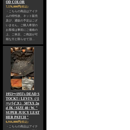
OD COLOR
7,576,800円
(税込)
・こちらの商品はアイテ
ムの特性故、ネット販売
及び、通販の予定はござ
いません。ご購入希望の
お客様は事前にご連絡の
上、ご来店、ご商談が可
能な方と限らせて頂…
1953〜1955's DEAD S
TOCK!! / LEVI'S（リ
ーバイス） 507XX 2n
d JK / SIZE 40 / W. "
SUPER JUICY LEAT
HER PATCH "
6,916,800円
(税込)
・こちらの商品はアイテ