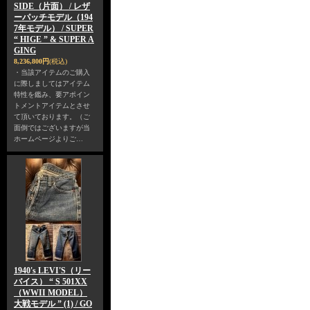
SIDE（片面） / レザ
ーパッチモデル（194
7年モデル） / SUPER
“ HIGE ” & SUPER A
GING
8,236,800円
(税込)
・当該アイテムのご購入
に際しましてはアイテム
特性を鑑み、要アポイン
トメントアイテムとさせ
て頂いております。（ご
面倒ではございますが当
ホームページよりご…
1940's LEVI'S（リー
バイス） “ S 501XX
（WWII MODEL）
大戦モデル ” (1) / GO