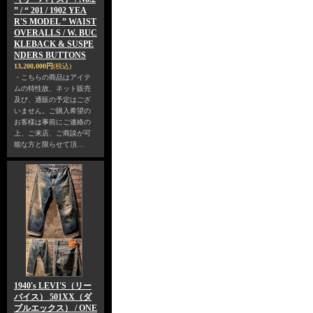
” / “ 201 / 1902 YEA
R'S MODEL ” WAIST
OVERALLS / W. BUC
KLEBACK & SUSPE
NDERS BUTTONS
13,200,000円
(税込)
・こちらの商品はアイテ
ムの特性故、ネット販売
及び、通販の予定はござ
いません。ご購入希望の
お客様は事前にご連絡の
上、ご来店、ご商談が可
能な方と限らせて頂…
1940's LEVI'S（リー
バイス） 501XX（ダ
ブルエックス） / ONE