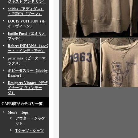
ジキスト アンド サン）
adidas（アディダス）
・ PUMA（プーマ）
LOUIS VUITTON（ル
イ・ヴィトン）
Emilio Pucci（エミリオ
プッチ）
Robert INDIANA（ロバ
ート・インディアナ）
peter max（ピーターマ
ックス）
ボビーダズラー（Bobby
Dazzler）
Designers Vintage（デザ
イナーズ ヴィンテー
ジ）
CAPRi商品カテゴリ一覧
Men's Tops
アウター・ジャケ
ット
Tシャツ・シャツ