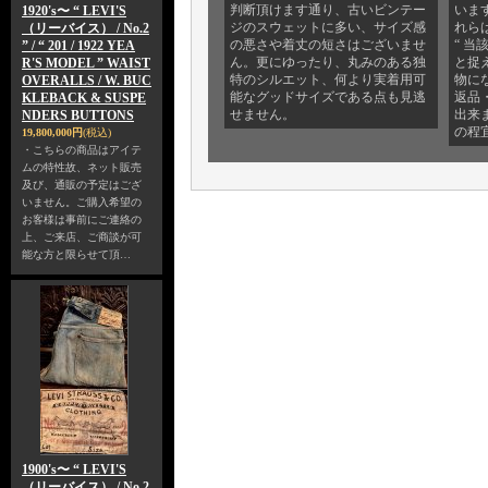
判断頂けます通り、古いビンテー
いま
1920's〜 “ LEVI'S
ジのスウェットに多い、サイズ感
れら
（リーバイス） / No.2
の悪さや着丈の短さはございませ
“ 当
” / “ 201 / 1922 YEA
ん。更にゆったり、丸みのある独
と捉
R'S MODEL ” WAIST
特のシルエット、何より実着用可
物に
OVERALLS / W. BUC
能なグッドサイズである点も見逃
返品
KLEBACK & SUSPE
せません。
出来
NDERS BUTTONS
の程
19,800,000円
(税込)
・こちらの商品はアイテ
ムの特性故、ネット販売
及び、通販の予定はござ
いません。ご購入希望の
お客様は事前にご連絡の
上、ご来店、ご商談が可
能な方と限らせて頂…
1900's〜 “ LEVI'S
（リーバイス） / No.2