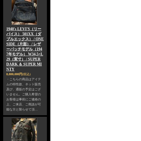
1940's LEVI'S（リー
バイス） 501XX（ダ
ブルエックス） / ONE
SIDE（片面） / レザ
ーパッチモデル（194
7年モデル） W34,5×L
29（実寸） / SUPER
DARK ＆ SUPER MI
NTY
8,800,000円
(税込)
・こちらの商品はアイテ
ムの特性故、ネット販売
及び、通販の予定はござ
いません。ご購入希望の
お客様は事前にご連絡の
上、ご来店、ご商談が可
能な方と限らせて頂…