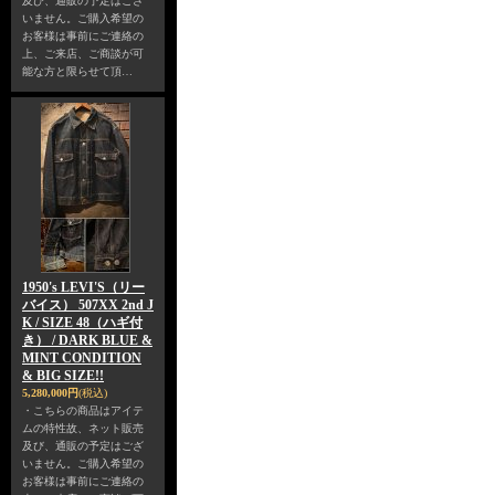
及び、通販の予定はござ
いません。ご購入希望の
お客様は事前にご連絡の
上、ご来店、ご商談が可
能な方と限らせて頂…
1950's LEVI'S（リー
バイス） 507XX 2nd J
K / SIZE 48（ハギ付
き） / DARK BLUE &
MINT CONDITION
& BIG SIZE!!
5,280,000円
(税込)
・こちらの商品はアイテ
ムの特性故、ネット販売
及び、通販の予定はござ
いません。ご購入希望の
お客様は事前にご連絡の