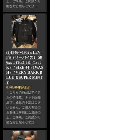
上、ご来店、ご商談が可
能な方と限らせて頂…
(2)1946〜1952's LEV
I'S（リーバイス） 50
6xx TYPE1 JK（1st J
K） / SIZE 44（1WAS
H） / VERY DARK B
LUE ＆SUPER MINT
Y
8,800,000円
(税込)
・こちらの商品はアイテ
ムの特性故、ネット販売
及び、通販の予定はござ
いません。ご購入希望の
お客様は事前にご連絡の
上、ご来店、ご商談が可
能な方と限らせて頂…