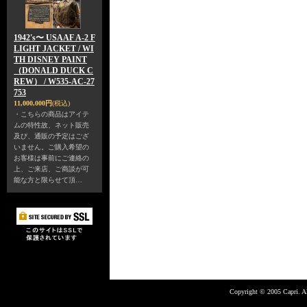
1942's〜 USAAF A-2 F
LIGHT JACKET / WI
TH DISNEY PAINT
（DONALD DUCK C
REW） / W535-AC-27
753
11,000,000円
(税込)
・こちらの商品はアイテ
ムの特性故、ネット販売
及び、通販の予定はござ
いません。ご購入希望の
お客様は事前にご連絡の
上、ご来店、ご商談が可
能な方と限らせて頂…
Copyright © 2005 Capri. Al