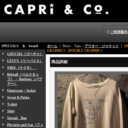
ご利用案内
SPECIALS ＆ brand
ホーム
｜ Men's Tops >
アウター・ジャケット
｜
19
GRAPHIC‼（DOUBLE GRAPHIC）
GOUCHA（ゴーチャ）
LEVI’S（リーバイス）
商品詳細
NIKE（ナイキ）
Belstaff（ベルスタッ
フ） ・ Barbour（バブ
アー）
Outerwear・Jacket
Sweat & Parka
T-shirt
Shirt
Special Bag
Physicist and Son（フィ