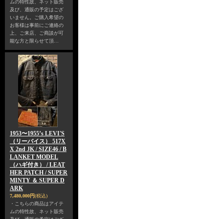
ムの特性故、ネット販売
及び、通販の予定はござ
いません。ご購入希望の
お客様は事前にご連絡の
上、ご来店、ご商談が可
能な方と限らせて頂…
1953〜1955’s LEVI'S
（リーバイス） 517X
X 2nd JK / SIZE46 / B
LANKET MODEL
（ハギ付き） / LEAT
HER PATCH / SUPER
MINTY ＆ SUPER D
ARK
7,480,000円
(税込)
・こちらの商品はアイテ
ムの特性故、ネット販売