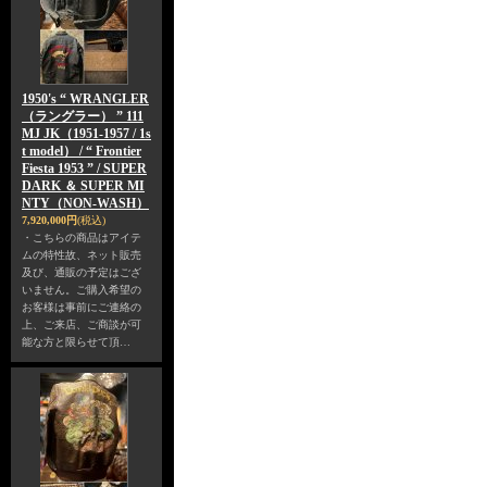
1950's “ WRANGLER
（ラングラー） ” 111
MJ JK（1951-1957 / 1s
t model） / “ Frontier
Fiesta 1953 ” / SUPER
DARK ＆ SUPER MI
NTY（NON-WASH）
7,920,000円
(税込)
・こちらの商品はアイテ
ムの特性故、ネット販売
及び、通販の予定はござ
いません。ご購入希望の
お客様は事前にご連絡の
上、ご来店、ご商談が可
能な方と限らせて頂…