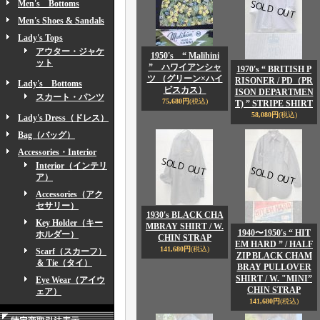
Men's Bottoms
Men's Shoes & Sandals
Lady's Tops
アウター・ジャケ
1950's “ Malihini
ット
” ハワイアンシャ
1970's “ BRITISH P
ツ （グリーン×ハイ
RISONER / PD（PR
Lady's Bottoms
ビスカス）
ISON DEPARTMEN
スカート・パンツ
75,680円
(税込)
T) ” STRIPE SHIRT
58,080円
(税込)
Lady's Dress（ドレス）
Bag（バッグ）
Accessories・Interior
Interior（インテリ
ア）
Accessories（アク
セサリー）
1930's BLACK CHA
Key Holder（キー
MBRAY SHIRT / W.
1940〜1950's “ HIT
ホルダー）
CHIN STRAP
EM HARD ” / HALF
141,680円
(税込)
Scarf（スカーフ）
ZIP BLACK CHAM
＆ Tie（タイ）
BRAY PULLOVER
SHIRT / W. "MINI”
Eye Wear（アイウ
CHIN STRAP
ェア）
141,680円
(税込)