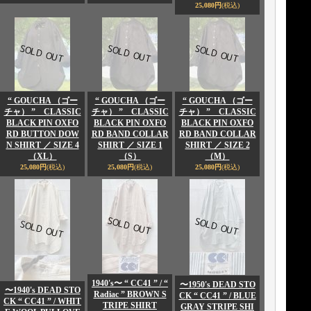
25,080円
(税込)
“ GOUCHA （ゴー
“ GOUCHA （ゴー
“ GOUCHA （ゴー
チャ） ” CLASSIC
チャ） ” CLASSIC
チャ） ” CLASSIC
BLACK PIN OXFO
BLACK PIN OXFO
BLACK PIN OXFO
RD BUTTON DOW
RD BAND COLLAR
RD BAND COLLAR
N SHIRT ／ SIZE 4
SHIRT ／ SIZE 1
SHIRT ／ SIZE 2
（XL）
（S）
（M）
25,080円
(税込)
25,080円
(税込)
25,080円
(税込)
1940's〜 “ CC41 ” / “
〜1950's DEAD STO
〜1940's DEAD STO
Radiac ” BROWN S
CK “ CC41 ” / BLUE
CK “ CC41 ” / WHIT
TRIPE SHIRT
GRAY STRIPE SHI