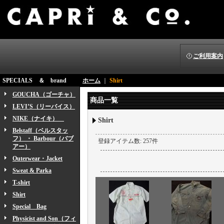
ご利用案内
SPECIALS ＆ brand
ホーム
｜
Shirt
GOUCHA（ゴーチャ）
商品一覧
LEVI’S（リーバイス）
NIKE（ナイキ）
Shirt
Belstaff（ベルスタッ
フ） ・ Barbour（バブ
登録アイテム数
:
257件
アー）
Outerwear・Jacket
Sweat & Parka
T-shirt
Shirt
Special Bag
Physicist and Son（フィ