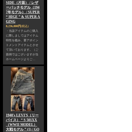
SIDE（片面） / レザ
ーパッチモデル（194
7年モデル） / SUPER
“ HIGE ” & SUPER A
GING
8,236,800円
(税込)
・当該アイテムのご購入
に際しましてはアイテム
特性を鑑み、要アポイン
トメントアイテムとさせ
て頂いております。（ご
面倒ではございますが当
ホームページよりご…
1940's LEVI'S（リー
バイス） “ S 501XX
（WWII MODEL）
大戦モデル ” (1) / GO