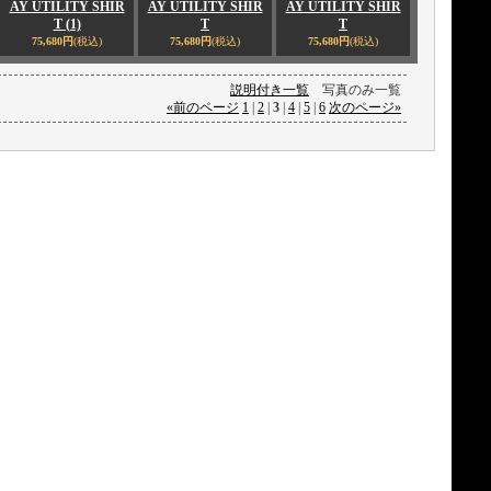
AY UTILITY SHIR
AY UTILITY SHIR
AY UTILITY SHIR
T (1)
T
T
75,680円
(税込)
75,680円
(税込)
75,680円
(税込)
説明付き一覧
写真のみ一覧
«
前のページ
1
|
2
|
3
|
4
|
5
|
6
次のページ
»