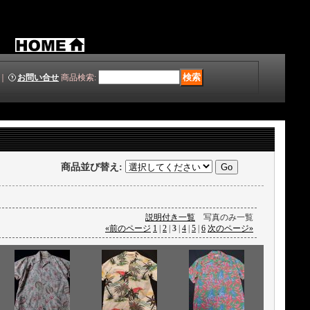
｜
お問い合せ
商品検索
:
商品並び替え
:
説明付き一覧
写真のみ一覧
«
前のページ
1
|
2
|
3
|
4
|
5
|
6
次のページ
»