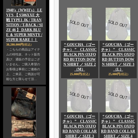
1940's（WWII's） LE
VI'S 【 S506XXE 大
戦 TYPE1 JK / TRAN
SITION / T-BACK / SI
ZE 46 】 DARK BLU
E ＆ SUPER MINTY /
SUPER RARE！！
“ GOUCHA （ゴー
“ GOUCHA （ゴー
38,280,000円
(税込)
チャ） ” CLASSIC
チャ） ” CLASSIC
・こちらの商品はアイテ
BLACK PIN OXFO
BLACK PIN OXFO
ムの特性故、ネット販売
RD BUTTON DOW
RD BUTTON DOW
及び、通販の予定はござ
N SHIRT ／ SIZE 2
N SHIRT ／ SIZE 3
いません。ご購入希望の
（M）
（L）
お客様は事前にご連絡の
上、ご来店、ご商談が可
25,080円
(税込)
25,080円
(税込)
能な方と限らせて頂…
“ GOUCHA （ゴー
“ GOUCHA （ゴー
チャ） ” CLASSIC
チャ） ” CLASSIC
BLACK PIN OXFO
BLACK PIN OXFO
RD BAND COLLAR
RD BAND COLLAR
SHIRT ／ SIZE 3
SHIRT ／ SIZE 4