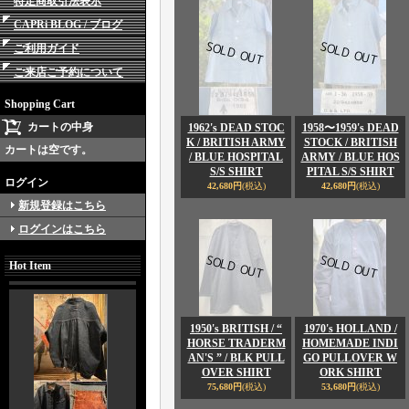
特定商取引法表示
CAPRi BLOG / ブログ
ご利用ガイド
ご来店ご予約について
Shopping Cart
カートの中身
1962's DEAD STOC
1958〜1959's DEAD
K / BRITISH ARMY
STOCK / BRITISH
カートは空です。
/ BLUE HOSPITAL
ARMY / BLUE HOS
S/S SHIRT
PITAL S/S SHIRT
ログイン
42,680円
(税込)
42,680円
(税込)
新規登録はこちら
ログインはこちら
Hot Item
1950's BRITISH / “
1970's HOLLAND /
HORSE TRADERM
HOMEMADE INDI
AN'S ” / BLK PULL
GO PULLOVER W
OVER SHIRT
ORK SHIRT
75,680円
(税込)
53,680円
(税込)