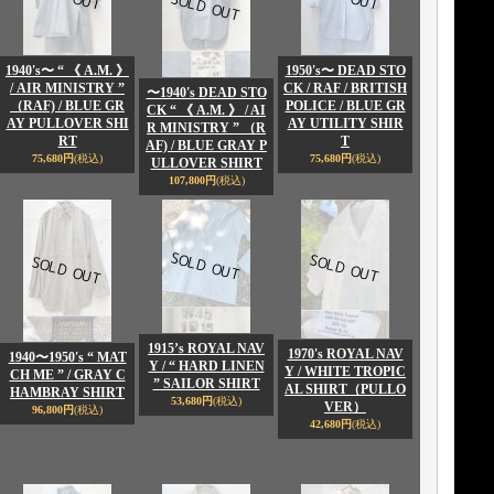
1940's〜 “ 《 A.M. 》
1950's〜 DEAD STO
/ AIR MINISTRY ”
CK / RAF / BRITISH
〜1940's DEAD STO
（RAF) / BLUE GR
POLICE / BLUE GR
CK “ 《 A.M. 》 / AI
AY PULLOVER SHI
AY UTILITY SHIR
R MINISTRY ” （R
RT
T
AF) / BLUE GRAY P
75,680円
(税込)
75,680円
(税込)
ULLOVER SHIRT
107,800円
(税込)
1915’s ROYAL NAV
1970's ROYAL NAV
1940〜1950's “ MAT
Y / “ HARD LINEN
Y / WHITE TROPIC
CH ME ” / GRAY C
” SAILOR SHIRT
AL SHIRT（PULLO
HAMBRAY SHIRT
53,680円
(税込)
VER）
96,800円
(税込)
42,680円
(税込)