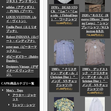
ジキスト アンド サン）
adidas（アディダス）
1970's DEAD STO
・ PUMA（プーマ）
CK “ Lee ” × “ Coc
a cola （ Fishtail logo
1920's “ R.O.T.C（R
LOUIS VUITTON（ル
） ” ワークシャツ
eserve Officers' Traini
イ・ヴィトン）
ng Corps） ” シャン
53,680円
(税込)
Emilio Pucci（エミリオ
ブレーシャツ / W.Ch
プッチ）
instrap＆B.D.
756,800円
(税込)
Robert INDIANA（ロバ
ート・インディアナ）
peter max（ピーターマ
ックス）
ボビーダズラー（Bobby
Dazzler）
Designers Vintage（デザ
1980's “ クリスチ
1980's デッドスト
イナーズ ヴィンテー
ャン・ディオ－ル （
ック “ クリスチャ
ジ）
Christian Dior ） ”
ン・ディオ－ル （ C
メンズ S/S チェッ
hristian Dior ） ”
CAPRi商品カテゴリ一覧
クシャツ (3)
メンズ S/S チェッ
クシャツ (2)
27,280円
(税込)
Men's Tops
31,680円
(税込)
アウター・ジャケ
ット
Tシャツ・シャツ