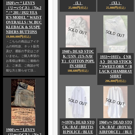
1920's〜 “ LEVI'S
（L）
（XL）
（リーバイス） / No.2
25,080円
(税込)
25,080円
(税込)
” / “ 201 / 1922 YEA
R'S MODEL ” WAIST
OVERALLS / W. BUC
KLEBACK & SUSPE
NDERS BUTTONS
19,800,000円
(税込)
・こちらの商品はアイテ
ムの特性故、ネット販売
及び、通販の予定はござ
1940's DEAD STOC
いません。ご購入希望の
K / USN（US-NAV
1933〜1935's 《 NR
お客様は事前にご連絡の
Y） COTTON POPL
A 》 DEAD STOCK
上、ご来店、ご商談が可
IN SHIRT
“ SWEET-ORR ” / B
能な方と限らせて頂…
108,680円
(税込)
LACK CHAMBRAY
SHIRT
206,800円
(税込)
〜1970's DEAD STO
1960's〜 DEAD STO
CK / RAF / BRITIS
CK / RAF（ROYAL
1900's〜 “ LEVI'S
H POLICE / BLUE
AIRFORCE） / BLU
（リーバイス） / No.2