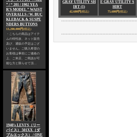
GRAY UTILITY SH
E GRAY UTILITY S
” / “ 201 / 1902 YEA
IRT (1)
HIRT
R'S MODEL ” WAIST
42,680円
(税込)
75,680円
(税込)
OVERALLS / W. BUC
KLEBACK & SUSPE
NDERS BUTTONS
13,200,000円
(税込)
・こちらの商品はアイテ
ムの特性故、ネット販売
及び、通販の予定はござ
いません。ご購入希望の
お客様は事前にご連絡の
上、ご来店、ご商談が可
能な方と限らせて頂…
1940's LEVI'S（リー
バイス） 501XX（ダ
ブルエックス） / ONE