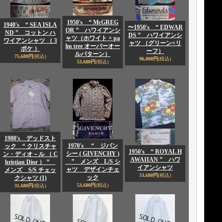
1950's “ McGREG
1940's “ SEA ISLA
〜1950's “ EDWAR
OR ” ハワイアンシ
ND ” コットン ハ
DS ” ハワイアンシ
ャツ（ホワイト × pa
ワイアンシャツ （ 3
ャツ （グリーン×リ
lm tree オーバーオー
ポケ ）
ーフ）
ルパターン）
75,680円
(税込)
96,800円
(税込)
53,680円
(税込)
1980's デッドスト
1970's “ ジバン
ック “ クリスチャ
1950's “ ROYAL H
シー ( GIVENCHY )
ン・ディオ－ル （ C
AWAIIAN ” ハワ
” メンズ L/S シ
hristian Dior ） ”
イアンシャツ
ャツ デザインチェ
メンズ S/S チェッ
53,680円
(税込)
ック
クシャツ (1)
53,680円
(税込)
31,680円
(税込)