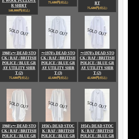
E WOOL PULLOVE
75,680円
(税込)
RT
R SHIRT
75,680円
(税込)
140,800円
(税込)
1960's〜 DEAD STO
〜1970's DEAD STO
〜1970's DEAD STO
CK / RAF / BRITISH
CK / RAF / BRITISH
CK / RAF / BRITISH
POLICE / BLUE GR
POLICE / BLUE GR
POLICE / BLUE GR
AY UTILITY SHIR
AY UTILITY SHIR
AY UTILITY SHIR
T (2)
T (3)
T (2)
75,680円
(税込)
42,680円
(税込)
42,680円
(税込)
1960's〜 DEAD STO
1956's DEAD STOC
1954's DEAD STOC
CK / RAF / BRITISH
K / RAF / BRITISH
K / RAF / BRITISH
POLICE / BLUE GR
POLICE / BLUE GR
POLICE / BLUE GR