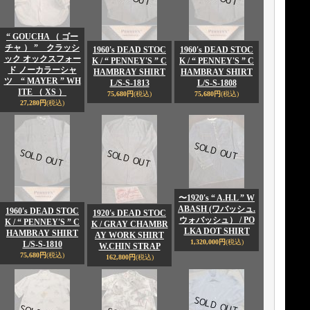
“ GOUCHA （ ゴー
チャ ） ” クラッシ
1960's DEAD STOC
1960's DEAD STOC
ック オックスフォー
K / “ PENNEY'S ” C
K / “ PENNEY'S ” C
ド ノーカラーシャ
HAMBRAY SHIRT
HAMBRAY SHIRT
ツ “ MAYER ” WH
L/S-S-1813
L/S-S-1808
ITE （ XS ）
75,680円
(税込)
75,680円
(税込)
27,280円
(税込)
〜1920's “ A.H.L ” W
ABASH (ワバッシュ.
1960's DEAD STOC
1920's DEAD STOC
ウォバッシュ） / PO
K / “ PENNEY'S ” C
K / GRAY CHAMBR
LKA DOT SHIRT
HAMBRAY SHIRT
AY WORK SHIRT
1,320,000円
(税込)
L/S-S-1810
W.CHIN STRAP
75,680円
(税込)
162,800円
(税込)