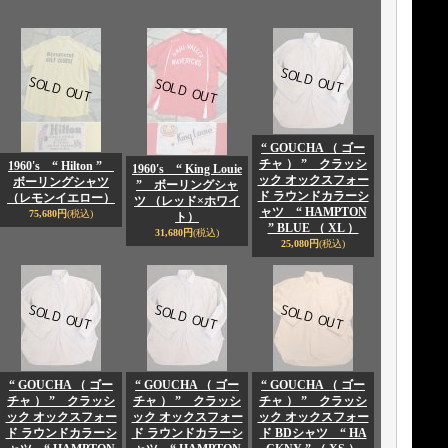
“ GOUCHA （ ゴー
チャ ） ” クラッシ
1960's “ Hilton ”
1960's “ King Louie
ック オックスフォー
ボーリングシャツ
” ボーリングシャ
ド ラウンドカラーシ
（レモンイエロー）
ツ （レッド×ホワイ
ャツ “ HAMPTON
75,680円
(税込)
ト）
” BLUE （ XL ）
31,680円
(税込)
25,080円
(税込)
“ GOUCHA （ ゴー
“ GOUCHA （ ゴー
“ GOUCHA （ ゴー
チャ ） ” クラッシ
チャ ） ” クラッシ
チャ ） ” クラッシ
ック オックスフォー
ック オックスフォー
ック オックスフォー
ド ラウンドカラーシ
ド ラウンドカラーシ
ド BDシャツ “ HA