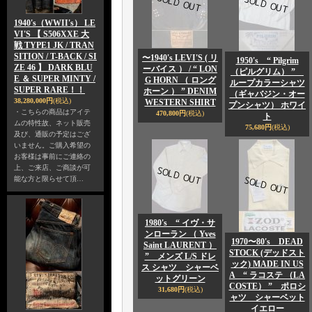
1940's（WWII's） LE
VI'S 【 S506XXE 大
戦 TYPE1 JK / TRAN
SITION / T-BACK / SI
〜1940's LEVI'S ( リ
1950's “ Pilgrim
ZE 46 】 DARK BLU
ーバイス ） / “ LON
（ピルグリム） ”
E ＆ SUPER MINTY /
G HORN （ ロング
ループカラーシャツ
SUPER RARE！！
ホーン ） ” DENIM
（ギャバジン・オー
38,280,000円
(税込)
WESTERN SHIRT
プンシャツ） ホワイ
・こちらの商品はアイテ
470,800円
(税込)
ト
ムの特性故、ネット販売
75,680円
(税込)
及び、通販の予定はござ
いません。ご購入希望の
お客様は事前にご連絡の
上、ご来店、ご商談が可
能な方と限らせて頂…
1980's “ イヴ・サ
ンローラン （ Yves
1970〜80's DEAD
Saint LAURENT ）
STOCK (デッドスト
” メンズ L/S ドレ
ック) MADE IN US
ス シャツ シャーベ
A “ ラコステ （LA
ットグリーン
COSTE） ” ポロシ
31,680円
(税込)
ャツ シャーベット
イエロー