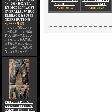
ャツ “ HAMPTON
ャツ “ HAMPTON
” / “ 201 / 1902 YEA
” BLUE （ L ）
” BLUE （ M ）
R'S MODEL ” WAIST
25,080円
(税込)
25,080円
(税込)
OVERALLS / W. BUC
KLEBACK & SUSPE
NDERS BUTTONS
13,200,000円
(税込)
・こちらの商品はアイテ
ムの特性故、ネット販売
及び、通販の予定はござ
いません。ご購入希望の
お客様は事前にご連絡の
上、ご来店、ご商談が可
能な方と限らせて頂…
1940's LEVI'S（リー
バイス） 501XX（ダ
ブルエックス） / ONE