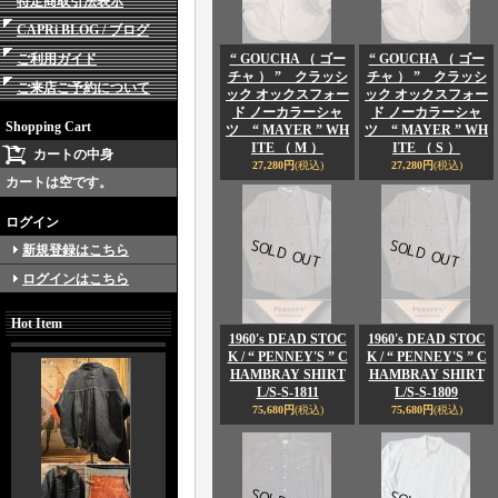
特定商取引法表示
CAPRi BLOG / ブログ
ご利用ガイド
“ GOUCHA （ ゴー
“ GOUCHA （ ゴー
チャ ） ” クラッシ
チャ ） ” クラッシ
ご来店ご予約について
ック オックスフォー
ック オックスフォー
ド ノーカラーシャ
ド ノーカラーシャ
Shopping Cart
ツ “ MAYER ” WH
ツ “ MAYER ” WH
ITE （ M ）
ITE （ S ）
カートの中身
27,280円
(税込)
27,280円
(税込)
カートは空です。
ログイン
新規登録はこちら
ログインはこちら
Hot Item
1960's DEAD STOC
1960's DEAD STOC
K / “ PENNEY'S ” C
K / “ PENNEY'S ” C
HAMBRAY SHIRT
HAMBRAY SHIRT
L/S-S-1811
L/S-S-1809
75,680円
(税込)
75,680円
(税込)