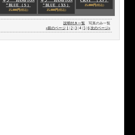
ャツ “ HAMPTON
ャツ “ HAMPTON
CKNY ” （ XS ）
” BLUE （ S ）
” BLUE （ XS ）
25,080円
(税込)
25,080円
(税込)
25,080円
(税込)
説明付き一覧
写真のみ一覧
«
前のページ
1
|
2
|
3
|
4
|
5
|
6
次のページ
»