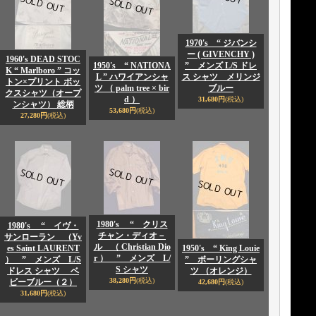
1970's “ ジバンシ
ー ( GIVENCHY )
1960's DEAD STOC
1950's “ NATIONA
” メンズ L/S ドレ
K “ Marlboro ” コッ
L ” ハワイアンシャ
ス シャツ メリンジ
トン×プリント ボッ
ツ （ palm tree × bir
ブルー
クスシャツ（オープ
d ）
31,680円
(税込)
ンシャツ） 総柄
53,680円
(税込)
27,280円
(税込)
1980's “ クリス
1980's “ イヴ・
チャン・ディオ－
サンローラン （Yv
ル （ Christian Dio
es Saint LAURENT
1950's “ King Louie
r ） ” メンズ L/
） ” メンズ L/S
” ボーリングシャ
S シャツ
ドレス シャツ ベ
ツ （オレンジ）
38,280円
(税込)
ビーブルー（２）
42,680円
(税込)
31,680円
(税込)