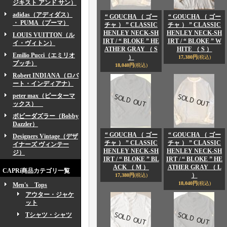
ジキスト アンド サン）
adidas（アディダス）
“ GOUCHA （ ゴー
“ GOUCHA （ ゴー
・ PUMA（プーマ）
チャ ） ” CLASSIC
チャ ） ” CLASSIC
HENLEY NECK-SH
HENLEY NECK-SH
LOUIS VUITTON（ル
IRT / “ BLOKE ” HE
IRT / “ BLOKE ” W
イ・ヴィトン）
ATHER GRAY （ S
HITE （ S ）
Emilio Pucci（エミリオ
）
17,380円
(税込)
プッチ）
18,040円
(税込)
Robert INDIANA（ロバ
ート・インディアナ）
peter max（ピーターマ
ックス）
ボビーダズラー（Bobby
Dazzler）
“ GOUCHA （ ゴー
“ GOUCHA （ ゴー
Designers Vintage（デザ
チャ ） ” CLASSIC
チャ ） ” CLASSIC
イナーズ ヴィンテー
HENLEY NECK-SH
HENLEY NECK-SH
ジ）
IRT / “ BLOKE ” BL
IRT / “ BLOKE ” HE
ACK （ M ）
ATHER GRAY （ L
CAPRi商品カテゴリ一覧
）
17,380円
(税込)
18,040円
(税込)
Men's Tops
アウター・ジャケ
ット
Tシャツ・シャツ