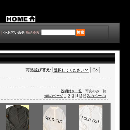
｜
お問い合せ
商品検索
:
商品並び替え
:
説明付き一覧
写真のみ一覧
«
前のページ
1
|
2
|
3
|
4
|
5
|
6
次のページ
»