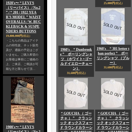
1920's〜 “ LEVI'S
25,080円
(税込)
（リーバイス） / No.2
” / “ 201 / 1922 YEA
R'S MODEL ” WAIST
OVERALLS / W. BUC
KLEBACK & SUSPE
NDERS BUTTONS
19,800,000円
(税込)
・こちらの商品はアイテ
ムの特性故、ネット販売
1960's “ 301 better t
1960's “ Dunbrook
及び、通販の予定はござ
han perfect ” ボー
e ” ボーリングシャ
いません。ご購入希望の
リングシャツ （ブル
ツ （ホワイト×ゴー
お客様は事前にご連絡の
ー）
ルドイエローチェー
上、ご来店、ご商談が可
31,680円
(税込)
ン）
能な方と限らせて頂…
31,680円
(税込)
“ GOUCHA （ ゴー
“ GOUCHA （ ゴー
チャ ） ” クラッシ
チャ ） ” クラッシ
ック オックスフォー
ック オックスフォー
1900's〜 “ LEVI'S
ド ラウンドカラーシ
ド ラウンドカラーシ
（リーバイス） / No.2