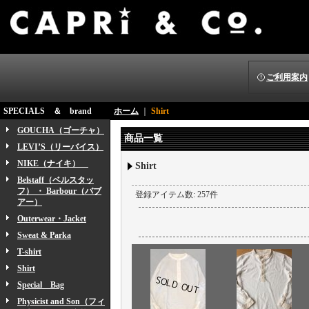
ご利用案内
SPECIALS ＆ brand
ホーム
｜
Shirt
GOUCHA（ゴーチャ）
商品一覧
LEVI’S（リーバイス）
NIKE（ナイキ）
Shirt
Belstaff（ベルスタッ
フ） ・ Barbour（バブ
登録アイテム数
:
257件
アー）
Outerwear・Jacket
Sweat & Parka
T-shirt
Shirt
Special Bag
Physicist and Son（フィ