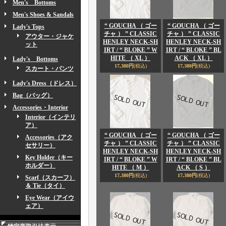
Men's Bottoms
Men's Shoes & Sandals
“ GOUCHA （ ゴー
“ GOUCHA （ ゴー
Lady's Tops
チャ ） ” CLASSIC
チャ ） ” CLASSIC
アウター・ジャケ
HENLEY NECK-SH
HENLEY NECK-SH
ット
IRT / “ BLOKE ” W
IRT / “ BLOKE ” BL
HITE （ XL ）
ACK （ XL ）
Lady's Bottoms
17,380円
(税込)
17,380円
(税込)
スカート・パンツ
Lady's Dress（ドレス）
Bag（バッグ）
Accessories・Interior
Interior（インテリ
ア）
“ GOUCHA （ ゴー
“ GOUCHA （ ゴー
Accessories（アク
チャ ） ” CLASSIC
チャ ） ” CLASSIC
セサリー）
HENLEY NECK-SH
HENLEY NECK-SH
Key Holder（キー
IRT / “ BLOKE ” W
IRT / “ BLOKE ” BL
ホルダー）
HITE （ M ）
ACK （ S ）
17,380円
(税込)
17,380円
(税込)
Scarf（スカーフ）
＆ Tie（タイ）
Eye Wear（アイウ
ェア）