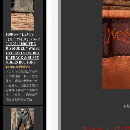
1900's〜 “ LEVI'S
（リーバイス） / No.2
” / “ 201 / 1902 YEA
R'S MODEL ” WAIST
OVERALLS / W. BUC
KLEBACK & SUSPE
NDERS BUTTONS
13,200,000円
(税込)
・こちらの商品はアイテ
ムの特性故、ネット販売
及び、通販の予定はござ
いません。ご購入希望の
お客様は事前にご連絡の
上、ご来店、ご商談が可
能な方と限らせて頂…
お馴染みの通称、
1970's ビンテージ “ イヴ・サンロ