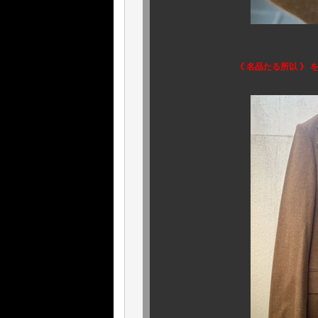
《 名品たる所以 》 を存分に