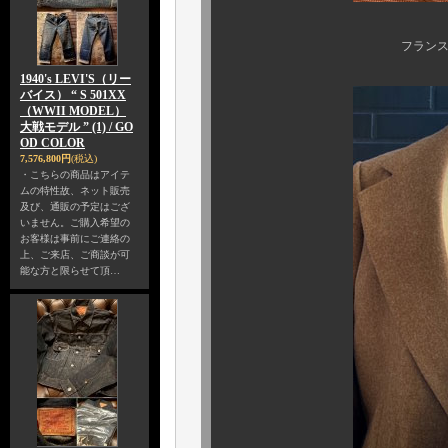
フランス製のタグが
1940's LEVI'S（リー
バイス） “ S 501XX
（WWII MODEL）
大戦モデル ” (1) / GO
OD COLOR
7,576,800円
(税込)
・こちらの商品はアイテ
ムの特性故、ネット販売
及び、通販の予定はござ
いません。ご購入希望の
お客様は事前にご連絡の
上、ご来店、ご商談が可
能な方と限らせて頂…