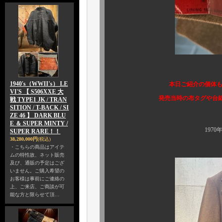
1940's（WWII's） LE
本日ご紹介の個体も、またし
VI'S 【 S506XXE 大
発売当時の布タグや台紙まで未
戦 TYPE1 JK / TRAN
SITION / T-BACK / SI
ZE 46 】 DARK BLU
E ＆ SUPER MINTY /
1970年代頃の個体
SUPER RARE！！
38,280,000円
(税込)
・こちらの商品はアイテ
ムの特性故、ネット販売
及び、通販の予定はござ
いません。ご購入希望の
お客様は事前にご連絡の
上、ご来店、ご商談が可
能な方と限らせて頂…