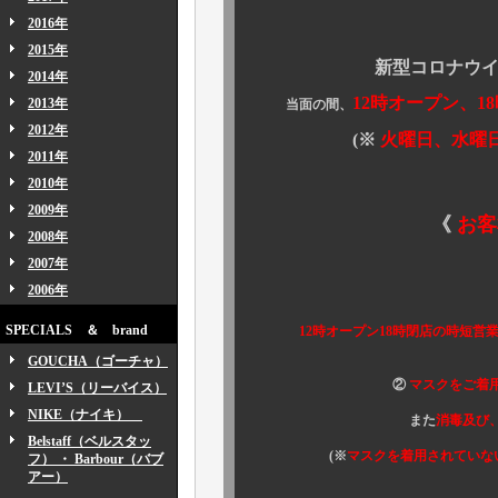
2016年
2015年
新型コロナウイルス感
2014年
12時オープン、1
2013年
当面の間、
2012年
(※
火曜日、水曜
2011年
2010年
2009年
《
お客
2008年
2007年
2006年
① 当面の
SPECIALS ＆ brand
12時オープン18時閉店の時短営業
GOUCHA（ゴーチャ）
②
マスクをご着
LEVI’S（リーバイス）
NIKE（ナイキ）
また
消毒及び
Belstaff（ベルスタッ
(※
マスクを着用されていな
フ） ・ Barbour（バブ
アー）