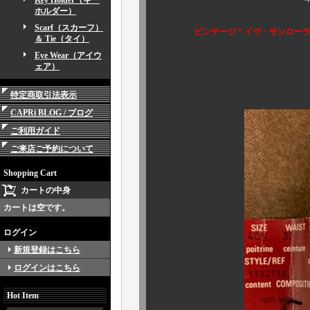
Key Holder（キー
ホルダー）
Scarf（スカーフ）
ビンテージ “ イヴ・サンローラン （
＆ Tie（タイ）
Eye Wear（アイウ
ェア）
特定商取引法表示
CAPRi BLOG / ブログ
ご利用ガイド
ご来店ご予約について
Shopping Cart
カートの中身
カートは空です。
ログイン
新規登録はこちら
ログインはこちら
Hot Item