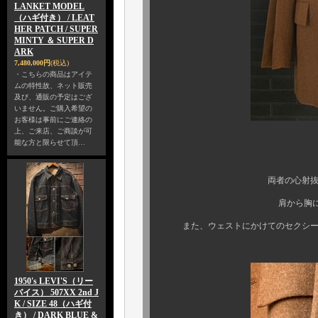
LANKET MODEL
（ハギ付き） / LEAT
HER PATCH / SUPER
MINTY ＆ SUPER D
ARK
7,480,000円
(税込)
・こちらの商品はアイテ
ムの特性故、ネット販売
及び、通販の予定はござ
いません。ご購入希望の
お客様は事前にご連絡の
上、ご来店、ご商談が可
能な方と限らせて頂…
見る者、着用
両者の心射抜く素晴らし
肩から胸にかけての美
また、ウェストにかけてのセクシーな
1950's LEVI'S（リー
バイス） 507XX 2nd J
K / SIZE 48（ハギ付
き） / DARK BLUE &