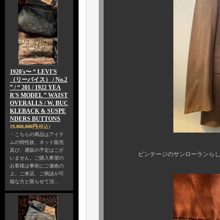
1920's〜 “ LEVI'S
（リーバイス） / No.2
” / “ 201 / 1922 YEA
R'S MODEL ” WAIST
OVERALLS / W. BUC
KLEBACK & SUSPE
NDERS BUTTONS
19,800,000円
(税込)
・こちらの商品はアイテ
ムの特性故、ネット販売
及び、通販の予定はござ
ビンテージのサンローランらしい、
いません。ご購入希望の
お客様は事前にご連絡の
上、ご来店、ご商談が可
能な方と限らせて頂…