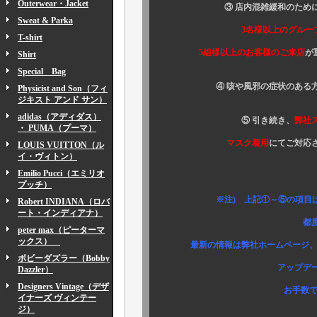
Outerwear・Jacket
③ 店内混雑緩和のために
Sweat & Parka
3名様以上のグルー
T-shirt
5組様以上のお客様のご来店
が
Shirt
Special Bag
④ 咳や風邪の症状のある方
Physicist and Son（フィ
ジキスト アンド サン）
adidas（アディダス）
⑤ 引き続き、
弊社
・ PUMA（プーマ）
マスク着用
にてご対応
LOUIS VUITTON（ル
イ・ヴィトン）
Emilio Pucci（エミリオ
プッチ）
※注) 上記①～⑤の項目は新型
Robert INDIANA（ロバ
ート・インディアナ）
都度変更させて
peter max（ピーターマ
ックス）
最新の情報は弊社ホームページ、Instag
ボビーダズラー（Bobby
アップデートお知らせ
Dazzler）
Designers Vintage（デザ
お手数ですが、ご確
イナーズ ヴィンテー
ジ）