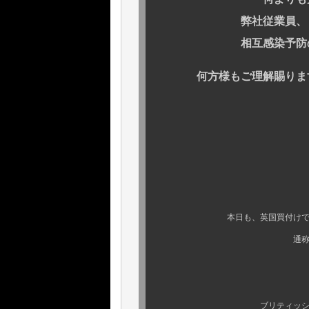
弊社従業員、またそ
相互感染予防のため
何方様もご理解賜りますよ
本日も、英国買付けで見つけた
通称、“ グリーン 
そう
ブリティッシュアーミー