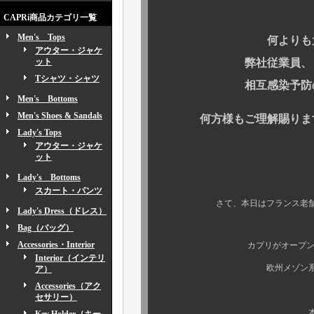
CAPRi商品カテゴリ一覧
Men's Tops
何よりも大切なお
アウター・ジャケ
ット
弊社従業員、またそ
Tシャツ・シャツ
相互感染予防のため
Men's Bottoms
Men's Shoes & Sandals
何方様もご理解賜りますよ
Lady's Tops
アウター・ジャケ
ット
Lady's Bottoms
スカート・パンツ
さて、本日はフランス老舗メ
Lady's Dress（ドレス）
Bag（バッグ）
Accessories・Interior
カプリがオープン以来、最も
Interior（インテリ
欧州メゾン系デザイナー
ア）
Accessories（アク
セサリー）
本日は皆様方