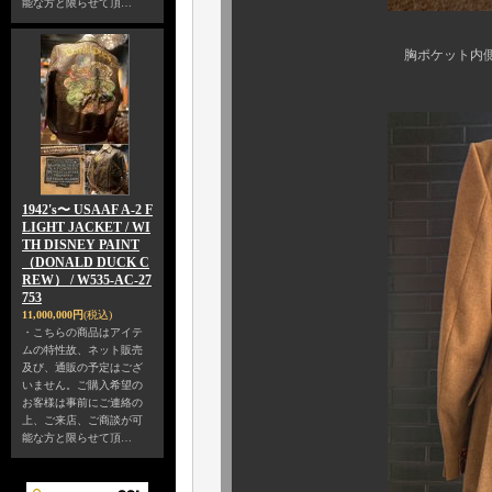
能な方と限らせて頂…
胸ポケット内側にもサイズ
1942's〜 USAAF A-2 F
LIGHT JACKET / WI
TH DISNEY PAINT
（DONALD DUCK C
REW） / W535-AC-27
753
11,000,000円
(税込)
・こちらの商品はアイテ
ムの特性故、ネット販売
及び、通販の予定はござ
いません。ご購入希望の
お客様は事前にご連絡の
上、ご来店、ご商談が可
能な方と限らせて頂…