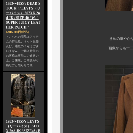
1953〜1955's DEAD S
TOCK!! / LEVI'S（リ
ーバイス） 507XX 2n
d JK / SIZE 40 / W. "
SUPER JUICY LEAT
HER PATCH "
上品で上
6,916,800円
(税込)
・こちらの商品はアイテ
きめの細やかなウールの
ムの特性故、ネット販売
及び、通販の予定はござ
画像からも十二分にお分か
いません。ご購入希望の
お客様は事前にご連絡の
上、ご来店、ご商談が可
能な方と限らせて頂…
1953〜1955’s LEVI'S
（リーバイス） 517X
X 2nd JK / SIZE46 / B