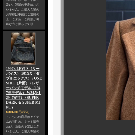
及び、通販の予定はござ
いません。ご購入希望の
お客様は事前にご連絡の
上、ご来店、ご商談が可
能な方と限らせて頂…
1940's LEVI'S（リー
バイス） 501XX（ダ
ブルエックス） / ONE
SIDE（片面） / レザ
ーパッチモデル（194
7年モデル） W34,5×L
29（実寸） / SUPER
DARK ＆ SUPER MI
NTY
8,800,000円
(税込)
・こちらの商品はアイテ
ムの特性故、ネット販売
及び、通販の予定はござ
いません。ご購入希望の
ムード満