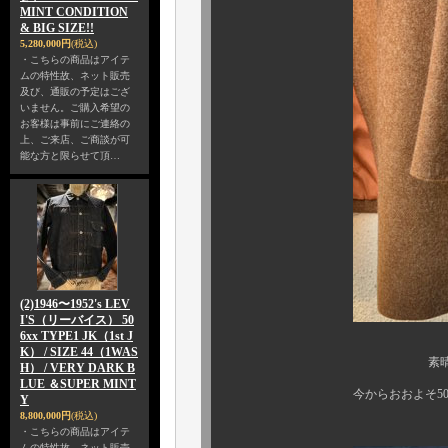
MINT CONDITION
& BIG SIZE!!
5,280,000円
(税込)
・こちらの商品はアイテ
ムの特性故、ネット販売
及び、通販の予定はござ
いません。ご購入希望の
お客様は事前にご連絡の
上、ご来店、ご商談が可
能な方と限らせて頂…
(2)1946〜1952's LEV
I'S（リーバイス） 50
6xx TYPE1 JK（1st J
K） / SIZE 44（1WAS
素晴らしい保存
H） / VERY DARK B
LUE ＆SUPER MINT
今からおおよそ50年近くも
Y
8,800,000円
(税込)
・こちらの商品はアイテ
ムの特性故、ネット販売