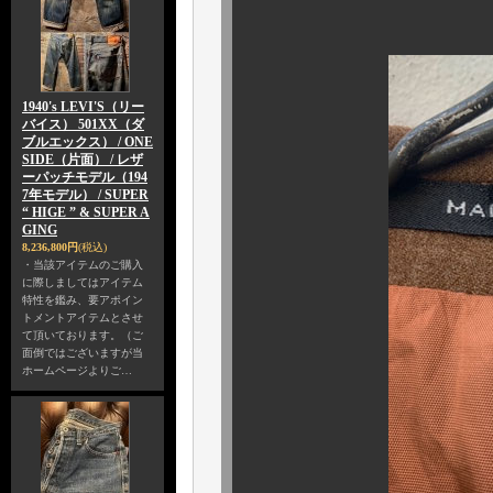
1940's LEVI'S（リー
バイス） 501XX（ダ
ブルエックス） / ONE
SIDE（片面） / レザ
ーパッチモデル（194
7年モデル） / SUPER
“ HIGE ” & SUPER A
GING
8,236,800円
(税込)
・当該アイテムのご購入
に際しましてはアイテム
特性を鑑み、要アポイン
トメントアイテムとさせ
て頂いております。（ご
面倒ではございますが当
ホームページよりご…