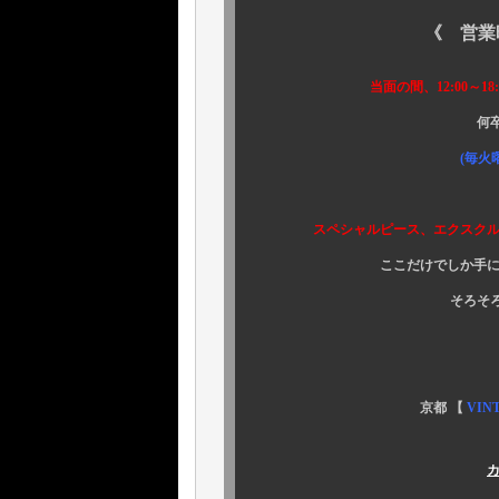
《 営業時間短縮
当面の間、12:00～18:00
何卒、ご容赦下
(毎火曜日、水曜日
スペシャルピース、エクスクルーシ
ここだけでしか手に入ら
そろそ
京都 【
VIN
カ