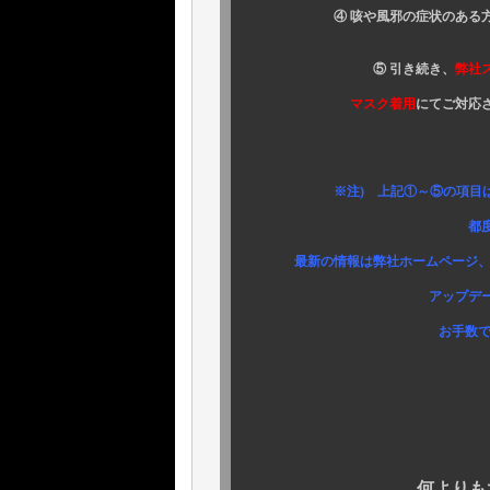
④ 咳や風邪の症状のある方
⑤ 引き続き、
弊社
マスク着用
にてご対応
※注) 上記①～⑤の項目は新型
都度変更させて
最新の情報は弊社ホームページ、Instag
アップデートお知らせ
お手数ですが、ご確
何よりも大切なお