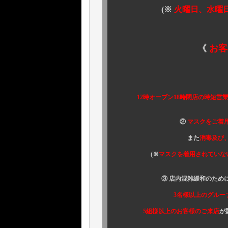
(※
火曜日、水曜
《
お客
① 当面の
12時オープン18時閉店の時短営業
②
マスクをご着
また
消毒及び
(※
マスクを着用されていな
③ 店内混雑緩和のために
3名様以上のグルー
5組様以上のお客様のご来店
が