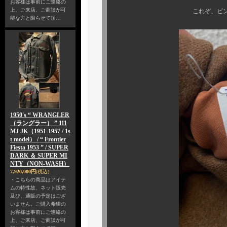
お客様は事前にご連絡の
上、ご来店、ご商談が可
これぞ、ビンテージのサ
能な方と限らせて頂…
1950's “ WRANGLER
（ラングラー） ” 111
MJ JK（1951-1957 / 1s
t model） / “ Frontier
Fiesta 1953 ” / SUPER
DARK ＆ SUPER MI
NTY（NON-WASH）
7,920,000円
(税込)
・こちらの商品はアイテ
ムの特性故、ネット販売
及び、通販の予定はござ
いません。ご購入希望の
お客様は事前にご連絡の
上、ご来店、ご商談が可