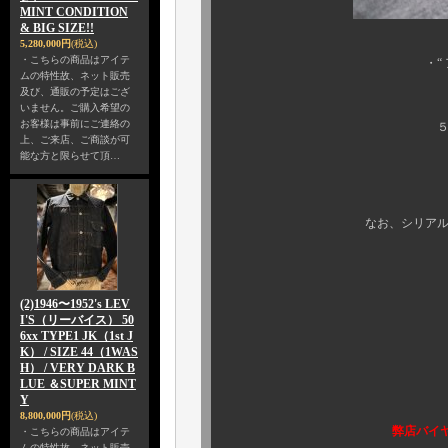
MINT CONDITION
& BIG SIZE!!
5,280,000円
(税込)
・こちらの商品はアイテ
・“ アンビバレント 
ムの特性故、ネット販売
及び、通販の予定はござ
いません。ご購入希望の
お客様は事前にご連絡の
５月２６日（火） よ
上、ご来店、ご商談が可
能な方と限らせて頂…
どーぞ、お
（ＨＰにも、近日
なお、シリアルナンバーの 
ご了承下
(2)1946〜1952's LEV
I'S（リーバイス） 50
6xx TYPE1 JK（1st J
K） / SIZE 44（1WAS
H） / VERY DARK B
LUE ＆SUPER MINT
Y
8,800,000円
(税込)
弊店バイヤ
・こちらの商品はアイテ
ムの特性故、ネット販売