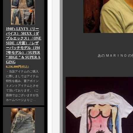
1940's LEVI'S（リー
バイス） 501XX（ダ
ブルエックス） / ONE
SIDE（片面） / レザ
音楽家でもあり、
ーパッチモデル（194
7年モデル） / SUPER
あの ＭＡＲＩＮＯ の作品が な
“ HIGE ” & SUPER A
GING
“ ＧＯＵＣＨ
8,236,800円
(税込)
・当該アイテムのご購入
に際しましてはアイテム
特性を鑑み、要アポイン
トメントアイテムとさせ
て頂いております。（ご
面倒ではございますが当
ホームページよりご…