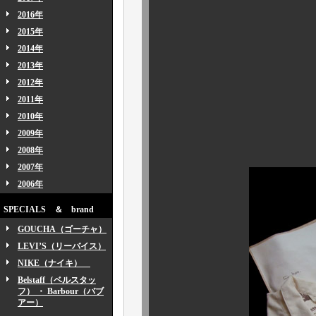
2016年
2015年
2014年
オールハン
2013年
少量ピース
2012年
2011年
2010年
“ Sow m
2009年
2008年
2007年
2006年
SPECIALS ＆ brand
GOUCHA（ゴーチャ）
LEVI’S（リーバイス）
NIKE（ナイキ）
Belstaff（ベルスタッ
フ） ・ Barbour（バブ
アー）