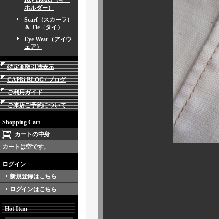
Key Holder（キー
ホルダー）
Scarf（スカーフ）
＆ Tie（タイ）
Eye Wear（アイウ
ェア）
特定商取引法表示
CAPRi BLOG / ブログ
ご利用ガイド
ご来店ご予約について
Shopping Cart
カートの中身
カートは空です。
ログイン
どーぞ、お
新規登録はこちら
ログインはこちら
Hot Item