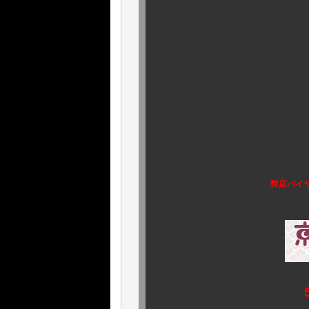
どーぞ どーぞ．
続編は．．．近日
弊店バイヤ