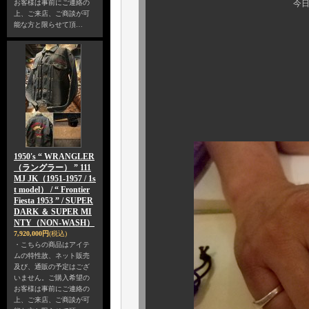
お客様は事前にご連絡の
今日も、モザイクで
上、ご来店、ご商談が可
能な方と限らせて頂…
遂に、
“ ＧＯＵＣＨＡ 
初 ジュ
1950's “ WRANGLER
（ラングラー） ” 111
MJ JK（1951-1957 / 1s
t model） / “ Frontier
Fiesta 1953 ” / SUPER
DARK ＆ SUPER MI
NTY（NON-WASH）
7,920,000円
(税込)
・こちらの商品はアイテ
ムの特性故、ネット販売
及び、通販の予定はござ
いません。ご購入希望の
お客様は事前にご連絡の
上、ご来店、ご商談が可