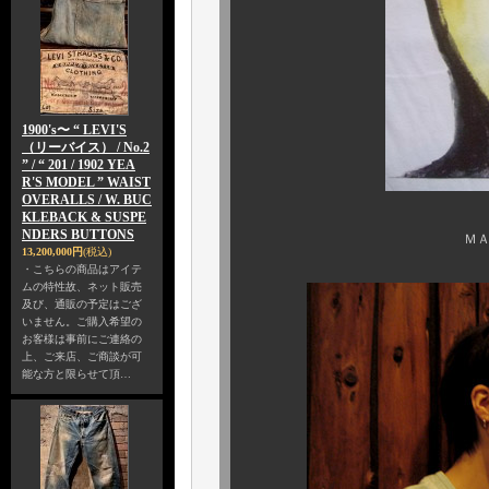
1900's〜 “ LEVI'S
（リーバイス） / No.2
” / “ 201 / 1902 YEA
R'S MODEL ” WAIST
OVERALLS / W. BUC
KLEBACK & SUSPE
NDERS BUTTONS
ＭＡＲＩＮＯ / ミュー
13,200,000円
(税込)
・こちらの商品はアイテ
ムの特性故、ネット販売
及び、通販の予定はござ
いません。ご購入希望の
お客様は事前にご連絡の
上、ご来店、ご商談が可
能な方と限らせて頂…