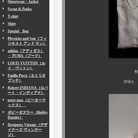
Outerwear・Jacket
Sweat & Parka
T-shirt
Shirt
Special Bag
Physicist and Son（フィ
ジキスト アンド サン）
adidas（アディダス）
・ PUMA（プーマ）
LOUIS VUITTON（ル
イ・ヴィトン）
弊店、顧客様を中心
Emilio Pucci（エミリオ
プッチ）
実物を、ご覧になった方
Robert INDIANA（ロバ
ート・インディアナ）
peter max（ピーターマ
ックス）
ボビーダズラー（Bobby
Dazzler）
Designers Vintage（デザ
イナーズ ヴィンテー
ジ）