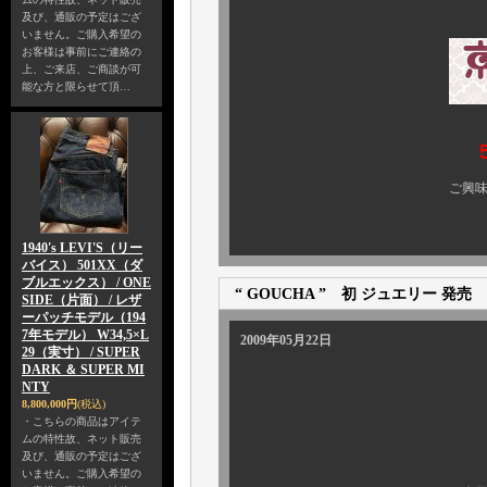
及び、通販の予定はござ
いません。ご購入希望の
お客様は事前にご連絡の
上、ご来店、ご商談が可
能な方と限らせて頂…
ご興味のある方、ぜひ 
1940's LEVI'S（リー
バイス） 501XX（ダ
ブルエックス） / ONE
“ GOUCHA ” 初 ジュエリー 発売
SIDE（片面） / レザ
ーパッチモデル（194
7年モデル） W34,5×L
2009年05月22日
29（実寸） / SUPER
DARK ＆ SUPER MI
NTY
8,800,000円
(税込)
・こちらの商品はアイテ
ムの特性故、ネット販売
及び、通販の予定はござ
いません。ご購入希望の