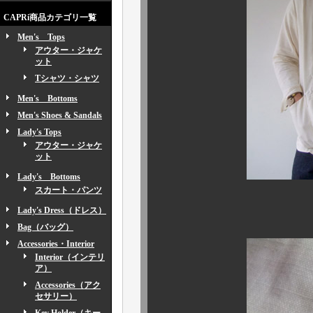
CAPRi商品カテゴリ一覧
Men's Tops
アウター・ジャケ
ット
Tシャツ・シャツ
Men's Bottoms
Men's Shoes & Sandals
Lady's Tops
アウター・ジャケ
ット
Lady's Bottoms
スカート・パンツ
Lady's Dress（ドレス）
残り、わ
Bag（バッグ）
Accessories・Interior
Interior（インテリ
ア）
Accessories（アク
セサリー）