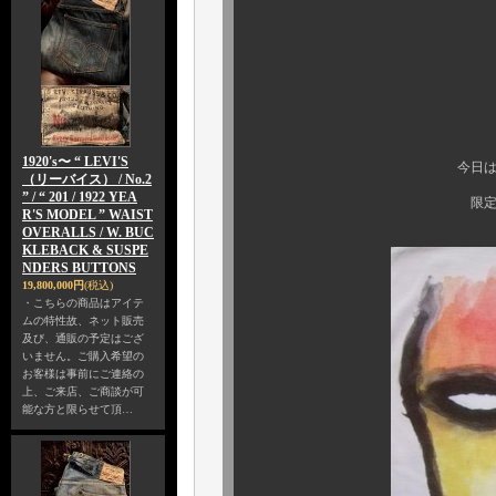
1920's〜 “ LEVI'S
今日は、弊社ブラ
（リーバイス） / No.2
” / “ 201 / 1922 YEA
限定 スペシャル コラ
R'S MODEL ” WAIST
OVERALLS / W. BUC
KLEBACK & SUSPE
NDERS BUTTONS
19,800,000円
(税込)
・こちらの商品はアイテ
ムの特性故、ネット販売
及び、通販の予定はござ
いません。ご購入希望の
お客様は事前にご連絡の
上、ご来店、ご商談が可
能な方と限らせて頂…