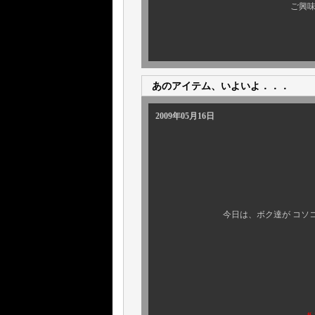
ご興味のある方、ぜひ 
あのアイテム、いよいよ．．．
2009年05月16日
今日は、ボク達が コソコソと進め
いよいよ、入荷