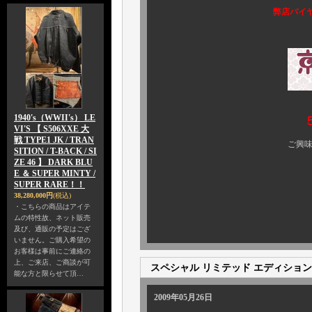
弊店バイヤ
1940's（WWII's） LE
VI'S 【 S506XXE 大
戦 TYPE1 JK / TRAN
ご興味のある方、ぜひ 
SITION / T-BACK / SI
ZE 46 】 DARK BLU
E ＆ SUPER MINTY /
SUPER RARE！！
38,280,000円
(税込)
・こちらの商品はアイテ
ムの特性故、ネット販売
及び、通販の予定はござ
いません。ご購入希望の
お客様は事前にご連絡の
上、ご来店、ご商談が可
スペシャル リミテッド エディション
能な方と限らせて頂…
2009年05月26日