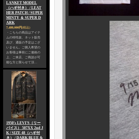
LANKET MODEL
（ハギ付き） / LEAT
HER PATCH / SUPER
MINTY ＆ SUPER D
ARK
7,480,000円
(税込)
・こちらの商品はアイテ
ムの特性故、ネット販売
及び、通販の予定はござ
いません。ご購入希望の
お客様は事前にご連絡の
上、ご来店、ご商談が可
能な方と限らせて頂…
1950's LEVI'S（リー
バイス） 507XX 2nd J
K / SIZE 48（ハギ付
き） / DARK BLUE &