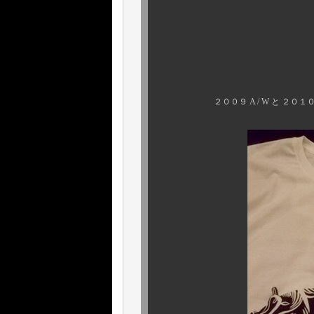
“ ダニー・サ
２００９ A / W と ２０１０ S 