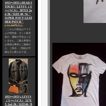
1953〜1955's DEAD S
TOCK!! / LEVI'S（リ
ーバイス） 507XX 2n
d JK / SIZE 40 / W. "
SUPER JUICY LEAT
HER PATCH "
6,916,800円
(税込)
・こちらの商品はアイテ
ムの特性故、ネット販売
・“ ラブ ” 
及び、通販の予定はござ
いません。ご購入希望の
お客様は事前にご連絡の
上、ご来店、ご商談が可
能な方と限らせて頂…
1953〜1955’s LEVI'S
（リーバイス） 517X
X 2nd JK / SIZE46 / B