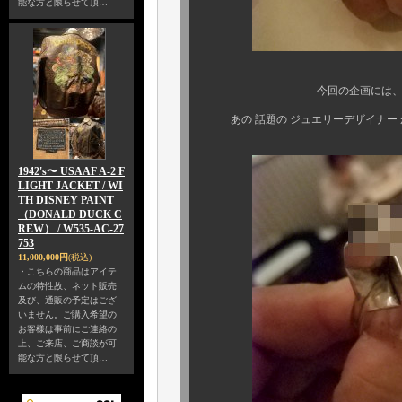
能な方と限らせて頂…
今回の企画には、あの バー
あの 話題の ジュエリーデザイナー が、
1942's〜 USAAF A-2 F
LIGHT JACKET / WI
TH DISNEY PAINT
（DONALD DUCK C
REW） / W535-AC-27
753
11,000,000円
(税込)
・こちらの商品はアイテ
ムの特性故、ネット販売
及び、通販の予定はござ
いません。ご購入希望の
お客様は事前にご連絡の
上、ご来店、ご商談が可
能な方と限らせて頂…