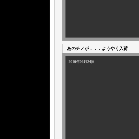
あのチノが．．．ようやく入荷
2010年06月24日
一本一本、手
ビンテー