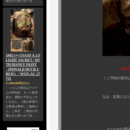
能な方と限らせて頂…
1942's〜 USAAF A-2 F
LIGHT JACKET / WI
TH DISNEY PAINT
６月２
（DONALD DUCK C
REW） / W535-AC-27
（ ご予約の受付は、店頭のみ
753
11,000,000円
(税込)
・こちらの商品はアイテ
ムの特性故、ネット販売
なお、定員になり次第、予約
及び、通販の予定はござ
いません。ご購入希望の
予め、ご了
お客様は事前にご連絡の
上、ご来店、ご商談が可
能な方と限らせて頂…
詳細画像は、
メールやお電話での お問い