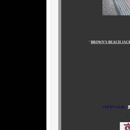
皆様、今 しばらく
“
BROWN'S BEACH J
ご期
バイヤー G の、
↓