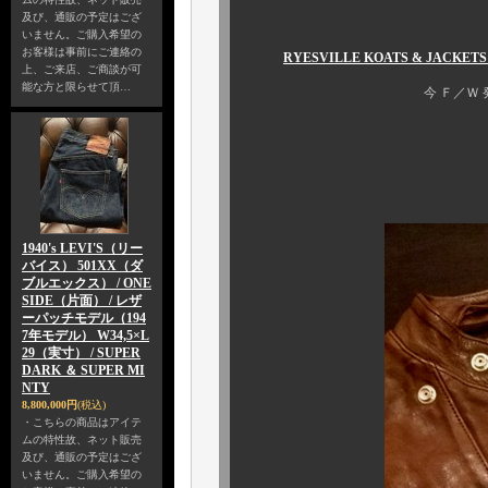
及び、通販の予定はござ
いません。ご購入希望の
お客様は事前にご連絡の
RYESVILLE KOATS & JAC
上、ご来店、ご商談が可
能な方と限らせて頂…
今 Ｆ／Ｗ 発売予定の、
ようやく、サン
お待たせ致しま
1940's LEVI'S（リー
バイス） 501XX（ダ
ブルエックス） / ONE
SIDE（片面） / レザ
ーパッチモデル（194
7年モデル） W34,5×L
29（実寸） / SUPER
DARK ＆ SUPER MI
NTY
8,800,000円
(税込)
・こちらの商品はアイテ
ムの特性故、ネット販売
及び、通販の予定はござ
いません。ご購入希望の