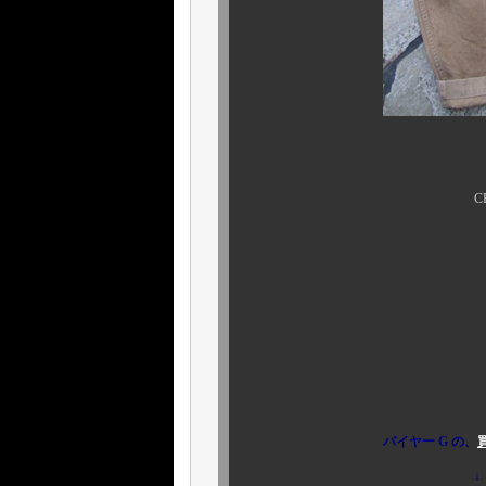
フルカ
CHINO HARD WO
￥２５，２００
お早め
バイヤー G の、
↓