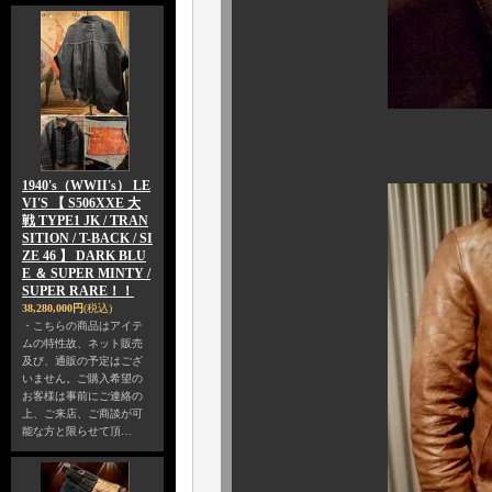
1940's（WWII's） LE
VI'S 【 S506XXE 大
戦 TYPE1 JK / TRAN
SITION / T-BACK / SI
ZE 46 】 DARK BLU
E ＆ SUPER MINTY /
SUPER RARE！！
38,280,000円
(税込)
・こちらの商品はアイテ
ムの特性故、ネット販売
及び、通販の予定はござ
いません。ご購入希望の
お客様は事前にご連絡の
上、ご来店、ご商談が可
能な方と限らせて頂…