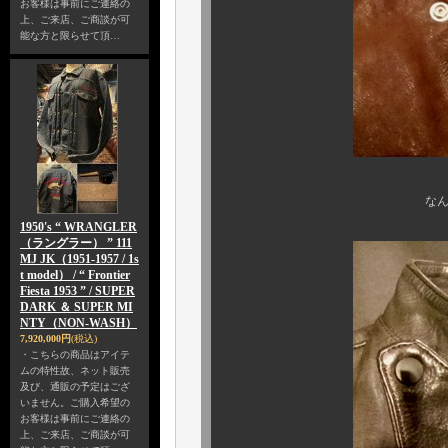
お客様は事前にご連絡の
上、ご来店、ご商談が可
能な方と限らせて頂…
なんと、既に 予約だ
1950's “ WRANGLER
（ラングラー） ” 111
MJ JK（1951-1957 / 1s
t model） / “ Frontier
Fiesta 1953 ” / SUPER
DARK ＆ SUPER MI
NTY（NON-WASH）
7,920,000円
(税込)
・こちらの商品はアイテ
ムの特性故、ネット販売
及び、通販の予定はござ
いません。ご購入希望の
お客様は事前にご連絡の
上、ご来店、ご商談が可