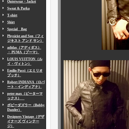
Outerwear・Jacket
Sweat & Parka
T-shirt
Shirt
Special Bag
Physicist and Son（フィ
ジキスト アンド サン）
adidas（アディダス）
・ PUMA（プーマ）
LOUIS VUITTON（ル
イ・ヴィトン）
Emilio Pucci（エミリオ
プッチ）
Robert INDIANA（ロバ
ート・インディアナ）
peter max（ピーターマ
ックス）
ボビーダズラー（Bobby
Dazzler）
Designers Vintage（デザ
イナーズ ヴィンテー
ジ）