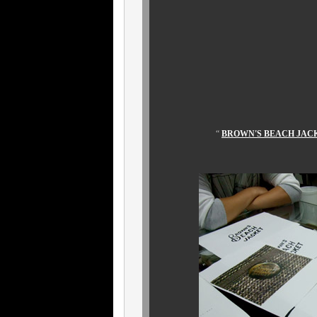
“
BROWN'S BEACH J