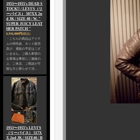
1953〜1955's DEAD S
TOCK!! / LEVI'S（リ
ーバイス） 507XX 2n
d JK / SIZE 40 / W. "
SUPER JUICY LEAT
HER PATCH "
6,916,800円
(税込)
・こちらの商品はアイテ
ムの特性故、ネット販売
及び、通販の予定はござ
いません。ご購入希望の
お客様は事前にご連絡の
上、ご来店、ご商談が可
能な方と限らせて頂…
￥１３４，４０
1953〜1955’s LEVI'S
定員にな
（リーバイス） 517X
X 2nd JK / SIZE46 / B