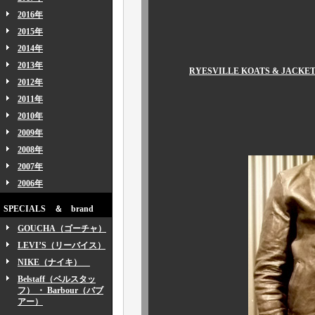
2016年
2015年
2014年
予約受付
2013年
RYESVILLE KOATS & JA
2012年
２０１０ Ｆ／Ｗ 話
2011年
2010年
“ GREAT 
2009年
2008年
2007年
2006年
SPECIALS ＆ brand
GOUCHA（ゴーチャ）
LEVI’S（リーバイス）
NIKE（ナイキ）
Belstaff（ベルスタッ
フ） ・ Barbour（バブ
アー）