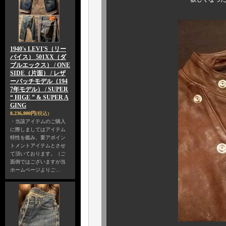
1940's LEVI'S（リー
バイス） 501XX（ダ
ブルエックス） / ONE
SIDE（片面） / レザ
ーパッチモデル（194
7年モデル） / SUPER
“ HIGE ” & SUPER A
GING
8,236,800円
(税込)
・当該アイテムのご購入
に際しましてはアイテム
特性を鑑み、要アポイン
トメントアイテムとさせ
て頂いております。（ご
面倒ではございますが当
ホームページよりご…