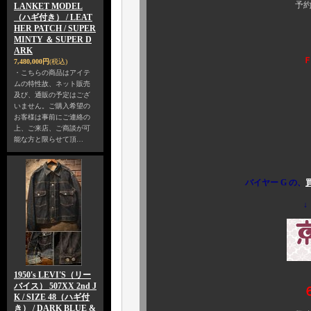
予約の受付は、終了
LANKET MODEL
（ハギ付き） / LEAT
予め、ご了
HER PATCH / SUPER
MINTY ＆ SUPER D
ARK
7,480,000円
(税込)
・こちらの商品はアイテ
ムの特性故、ネット販売
及び、通販の予定はござ
いません。ご購入希望の
お客様は事前にご連絡の
上、ご来店、ご商談が可
能な方と限らせて頂…
バイヤー G の、
↓
1950's LEVI'S（リー
バイス） 507XX 2nd J
K / SIZE 48（ハギ付
き） / DARK BLUE &