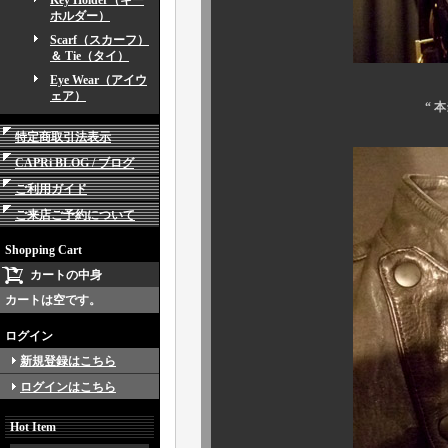
Key Holder（キー
ホルダー）
Scarf（スカーフ）
＆ Tie（タイ）
Eye Wear（アイウ
ェア）
“ 
特定商取引法表示
CAPRi BLOG / ブログ
ご利用ガイド
ご来店ご予約について
Shopping Cart
カートの中身
カートは空です。
ログイン
新規登録はこちら
ログインはこちら
Hot Item