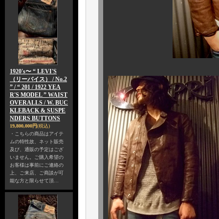
1920's〜 “ LEVI'S
（リーバイス） / No.2
” / “ 201 / 1922 YEA
R'S MODEL ” WAIST
OVERALLS / W. BUC
KLEBACK & SUSPE
NDERS BUTTONS
19,800,000円
(税込)
・こちらの商品はアイテ
ムの特性故、ネット販売
及び、通販の予定はござ
いません。ご購入希望の
お客様は事前にご連絡の
上、ご来店、ご商談が可
能な方と限らせて頂…