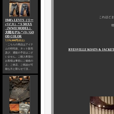
是非、店頭で
これほどまでに 拘った、
1940's LEVI'S（リー
バイス） “ S 501XX
他に、そうないと 
（WWII MODEL）
大戦モデル ” (1) / GO
OD COLOR
7,576,800円
(税込)
ボク
・こちらの商品はアイテ
ムの特性故、ネット販売
RYESVILLE KOATS & JA
及び、通販の予定はござ
いません。ご購入希望の
２０１０ Ｆ／Ｗ 
お客様は事前にご連絡の
上、ご来店、ご商談が可
能な方と限らせて頂…