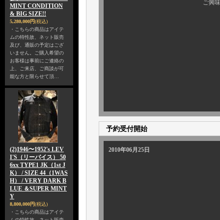
ご興味のある方、ぜひ 
MINT CONDITION
& BIG SIZE!!
5,280,000円
(税込)
・こちらの商品はアイテ
ムの特性故、ネット販売
及び、通販の予定はござ
いません。ご購入希望の
お客様は事前にご連絡の
上、ご来店、ご商談が可
能な方と限らせて頂…
予約受付開始
(2)1946〜1952's LEV
2010年06月25日
I'S（リーバイス） 50
6xx TYPE1 JK（1st J
K） / SIZE 44（1WAS
H） / VERY DARK B
LUE ＆SUPER MINT
Y
8,800,000円
(税込)
・こちらの商品はアイテ
ムの特性故、ネット販売