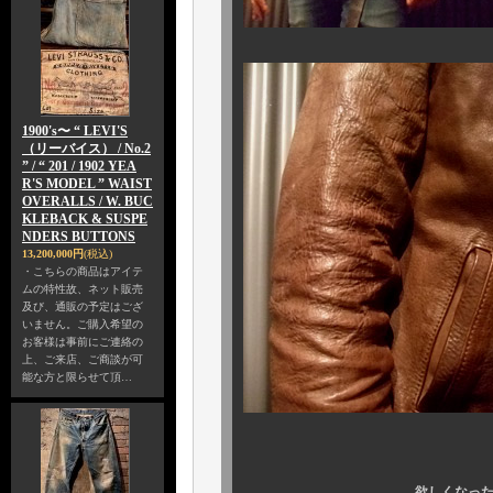
1900's〜 “ LEVI'S
（リーバイス） / No.2
” / “ 201 / 1902 YEA
R'S MODEL ” WAIST
OVERALLS / W. BUC
KLEBACK & SUSPE
NDERS BUTTONS
13,200,000円
(税込)
・こちらの商品はアイテ
ムの特性故、ネット販売
及び、通販の予定はござ
いません。ご購入希望の
お客様は事前にご連絡の
上、ご来店、ご商談が可
能な方と限らせて頂…
欲しくなった