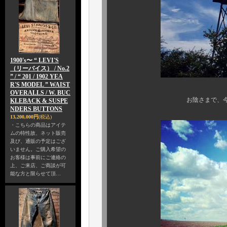
1900's〜 “ LEVI'S
（リーバイス） / No.2
” / “ 201 / 1902 YEA
R'S MODEL ” WAIST
OVERALLS / W. BUC
お陰さまで、今回も素晴ら
KLEBACK & SUSPE
NDERS BUTTONS
13,200,000円
(税込)
・こちらの商品はアイテ
ムの特性故、ネット販売
及び、通販の予定はござ
いません。ご購入希望の
お客様は事前にご連絡の
上、ご来店、ご商談が可
能な方と限らせて頂…