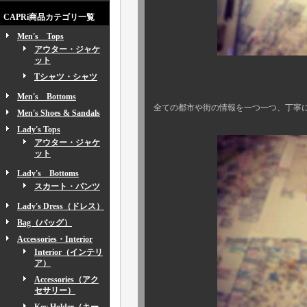
CAPRi商品カテゴリ一覧
Men's Tops
アウター・ジャケ
ット
Tシャツ・シャツ
37日間で訪れ
Men's Bottoms
全ての都市や街の情報を一つ一つ、丁寧
Men's Shoes & Sandals
Lady's Tops
アウター・ジャケ
ット
Lady's Bottoms
スカート・パンツ
Lady's Dress（ドレス）
Bag（バッグ）
Accessories・Interior
Interior（インテリ
ア）
Accessories（アク
セサリー）