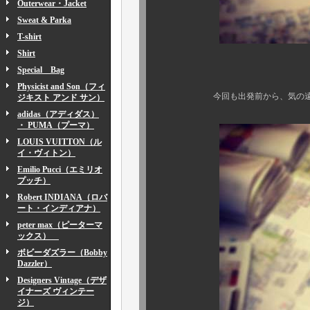
Outerwear・Jacket
Sweat & Parka
T-shirt
Shirt
Special Bag
いつもの
Physicist and Son（フィ
今回も出発前から、気の遠くなる
ジキスト アンド サン）
adidas（アディダス）
・ PUMA（プーマ）
LOUIS VUITTON（ル
イ・ヴィトン）
Emilio Pucci（エミリオ
プッチ）
Robert INDIANA（ロバ
ート・インディアナ）
peter max（ピーターマ
ックス）
ボビーダズラー（Bobby
Dazzler）
Designers Vintage（デザ
イナーズ ヴィンテー
ジ）