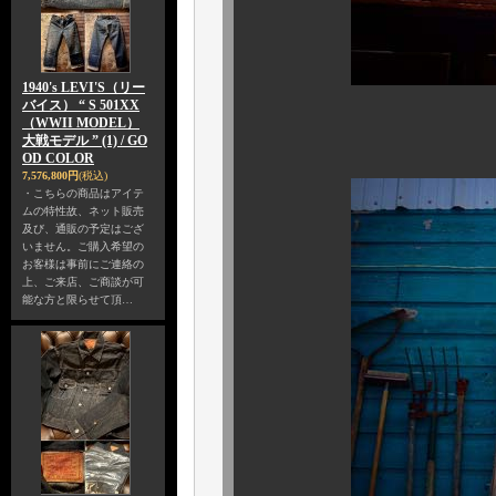
1940's LEVI'S（リー
バイス） “ S 501XX
（WWII MODEL）
あるところには、
大戦モデル ” (1) / GO
OD COLOR
7,576,800円
(税込)
・こちらの商品はアイテ
ムの特性故、ネット販売
及び、通販の予定はござ
いません。ご購入希望の
お客様は事前にご連絡の
上、ご来店、ご商談が可
能な方と限らせて頂…