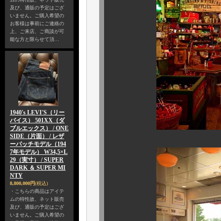
及び、通販の予定はござ
いません。ご購入希望の
お客様は事前にご連絡の
上、ご来店、ご商談が可
能な方と限らせて頂…
1940's LEVI'S（リー
バイス） 501XX（ダ
ブルエックス） / ONE
SIDE（片面） / レザ
ーパッチモデル（194
7年モデル） W34,5×L
29（実寸） / SUPER
DARK ＆ SUPER MI
NTY
8,800,000円
(税込)
・こちらの商品はアイテ
ムの特性故、ネット販売
及び、通販の予定はござ
いません。ご購入希望の