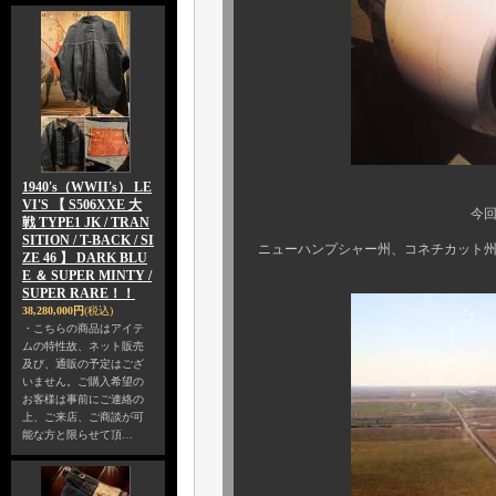
1940's（WWII's） LE
VI'S 【 S506XXE 大
今回も、東はマサチ
戦 TYPE1 JK / TRAN
SITION / T-BACK / SI
ニューハンプシャー州、コネチカット州
ZE 46 】 DARK BLU
E ＆ SUPER MINTY /
SUPER RARE！！
38,280,000円
(税込)
・こちらの商品はアイテ
ムの特性故、ネット販売
及び、通販の予定はござ
いません。ご購入希望の
お客様は事前にご連絡の
上、ご来店、ご商談が可
能な方と限らせて頂…