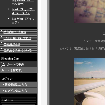
Key Holder（キー
ホルダー）
Scarf（スカーフ）
＆ Tie（タイ）
Eye Wear（アイウ
ェア）
特定商取引法表示
こうした地味な作
CAPRi BLOG / ブログ
『 デッド大量発掘 』 や 『 
ご利用ガイド
ひいては、実店舗における 『 奥行き 』 や
ご来店ご予約について
Shopping Cart
カートの中身
カートは空です。
ログイン
新規登録はこちら
ログインはこちら
Hot Item