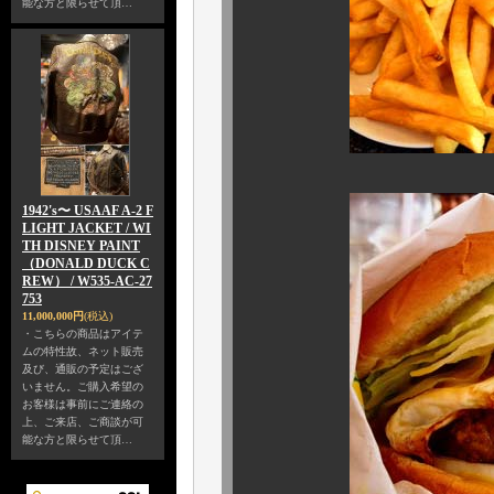
能な方と限らせて頂…
1942's〜 USAAF A-2 F
LIGHT JACKET / WI
TH DISNEY PAINT
（DONALD DUCK C
REW） / W535-AC-27
753
11,000,000円
(税込)
・こちらの商品はアイテ
ムの特性故、ネット販売
及び、通販の予定はござ
いません。ご購入希望の
お客様は事前にご連絡の
上、ご来店、ご商談が可
能な方と限らせて頂…