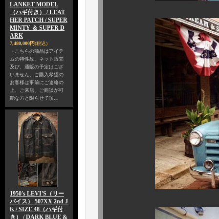
LANKET MODEL
（ハギ付き） / LEAT
HER PATCH / SUPER
MINTY ＆ SUPER D
ARK
7,480,000円
(税込)
・こちらの商品はアイテ
ムの特性故、ネット販売
及び、通販の予定はござ
いません。ご購入希望の
お客様は事前にご連絡の
上、ご来店、ご商談が可
能な方と限らせて頂…
1950's LEVI'S（リー
バイス） 507XX 2nd J
K / SIZE 48（ハギ付
き） / DARK BLUE &