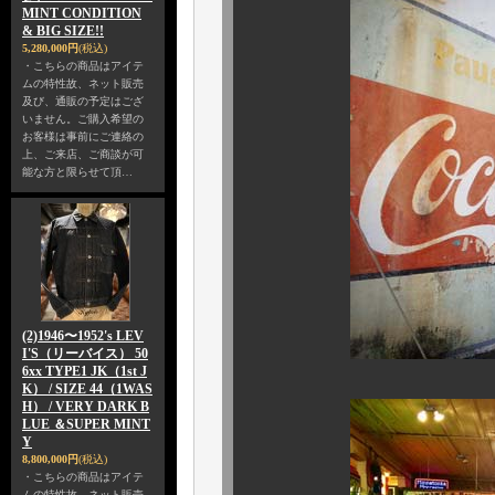
MINT CONDITION
& BIG SIZE!!
5,280,000円
(税込)
・こちらの商品はアイテ
ムの特性故、ネット販売
及び、通販の予定はござ
いません。ご購入希望の
お客様は事前にご連絡の
上、ご来店、ご商談が可
能な方と限らせて頂…
(2)1946〜1952's LEV
I'S（リーバイス） 50
6xx TYPE1 JK（1st J
K） / SIZE 44（1WAS
H） / VERY DARK B
LUE ＆SUPER MINT
Y
8,800,000円
(税込)
・こちらの商品はアイテ
ムの特性故、ネット販売