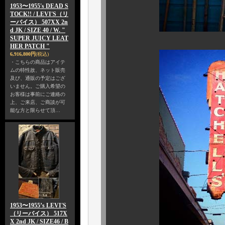
1953〜1955's DEAD S
TOCK!! / LEVI'S（リ
ーバイス） 507XX 2n
d JK / SIZE 40 / W. "
SUPER JUICY LEAT
HER PATCH "
6,916,800円
(税込)
・こちらの商品はアイテ
ムの特性故、ネット販売
及び、通販の予定はござ
いません。ご購入希望の
お客様は事前にご連絡の
上、ご来店、ご商談が可
能な方と限らせて頂…
1953〜1955’s LEVI'S
（リーバイス） 517X
X 2nd JK / SIZE46 / B