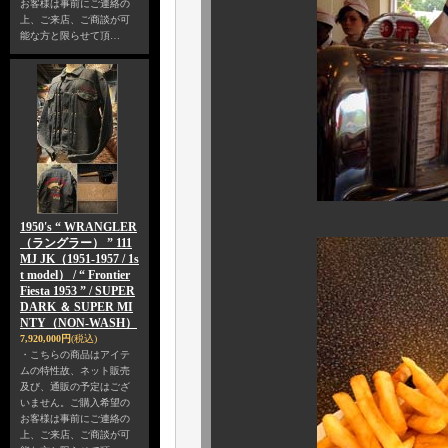
お客様は事前にご連絡の
上、ご来店、ご商談が可
能な方と限らせて頂…
1950's “ WRANGLER
（ラングラー） ” 111
MJ JK（1951-1957 / 1s
t model） / “ Frontier
Fiesta 1953 ” / SUPER
DARK ＆ SUPER MI
NTY（NON-WASH）
7,920,000円
(税込)
・こちらの商品はアイテ
ムの特性故、ネット販売
及び、通販の予定はござ
いません。ご購入希望の
お客様は事前にご連絡の
上、ご来店、ご商談が可