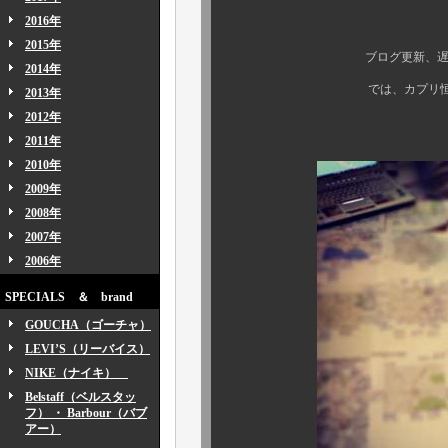
2016年
嬉し大忙し、大
2015年
ブログ更新、遅れに遅れて
2014年
では、カプリ恒例、『 買付
2013年
2012年
ゆっくりとお愉
2011年
2010年
2009年
2008年
2007年
2006年
SPECIALS ＆ brand
GOUCHA（ゴーチャ）
LEVI’S（リーバイス）
NIKE（ナイキ）
Belstaff（ベルスタッ
フ） ・ Barbour（バブ
アー）