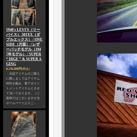
1940's LEVI'S（リー
バイス） 501XX（ダ
ブルエックス） / ONE
SIDE（片面） / レザ
ーパッチモデル（194
7年モデル） / SUPER
“ HIGE ” & SUPER A
GING
8,236,800円
(税込)
・当該アイテムのご購入
に際しましてはアイテム
特性を鑑み、要アポイン
トメントアイテムとさせ
て頂いております。（ご
面倒ではございますが当
ホームページよりご…