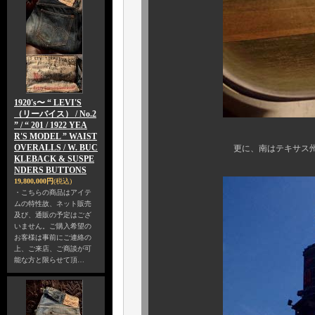
1920's〜 “ LEVI'S
（リーバイス） / No.2
” / “ 201 / 1922 YEA
R'S MODEL ” WAIST
OVERALLS / W. BUC
更に、南はテキサス州～フロリ
KLEBACK & SUSPE
NDERS BUTTONS
19,800,000円
(税込)
・こちらの商品はアイテ
ムの特性故、ネット販売
及び、通販の予定はござ
いません。ご購入希望の
お客様は事前にご連絡の
上、ご来店、ご商談が可
能な方と限らせて頂…