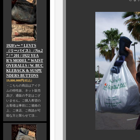
1920's〜 “ LEVI'S
（リーバイス） / No.2
” / “ 201 / 1922 YEA
R'S MODEL ” WAIST
OVERALLS / W. BUC
KLEBACK & SUSPE
NDERS BUTTONS
19,800,000円
(税込)
・こちらの商品はアイテ
ムの特性故、ネット販売
及び、通販の予定はござ
いません。ご購入希望の
お客様は事前にご連絡の
上、ご来店、ご商談が可
能な方と限らせて頂…