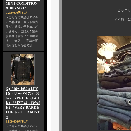
MINT CONDITION
& BIG SIZE!!
ヒッコリーストライプの
5,280,000円
(税込)
・こちらの商品はアイテ
イイ感じにくたびれたペイ
ムの特性故、ネット販売
及び、通販の予定はござ
いません。ご購入希望の
お客様は事前にご連絡の
上、ご来店、ご商談が可
能な方と限らせて頂…
(2)1946〜1952's LEV
I'S（リーバイス） 50
6xx TYPE1 JK（1st J
K） / SIZE 44（1WAS
H） / VERY DARK B
LUE ＆SUPER MINT
Y
8,800,000円
(税込)
・こちらの商品はアイテ
ムの特性故、ネット販売