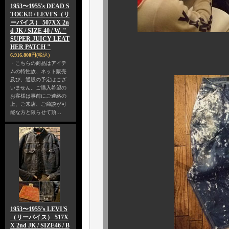
1953〜1955's DEAD S
TOCK!! / LEVI'S（リ
ーバイス） 507XX 2n
d JK / SIZE 40 / W. "
SUPER JUICY LEAT
HER PATCH "
無事カプリに
6,916,800円
(税込)
・こちらの商品はアイテ
ムの特性故、ネット販売
及び、通販の予定はござ
いません。ご購入希望の
お客様は事前にご連絡の
上、ご来店、ご商談が可
能な方と限らせて頂…
1953〜1955’s LEVI'S
（リーバイス） 517X
X 2nd JK / SIZE46 / B