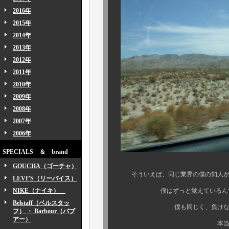
2016年
2015年
2014年
2013年
2012年
2011年
2010年
2009年
2008年
2007年
2006年
SPECIALS ＆ brand
GOUCHA（ゴーチャ）
そういえば、同じ業界の僕の知人が、
LEVI’S（リーバイス）
NIKE（ナイキ）
僕はずっと覚えているんです
Belstaff（ベルスタッ
僕も同じく、負けないくらい
フ） ・ Barbour（バブ
アー）
本当に楽しい業界