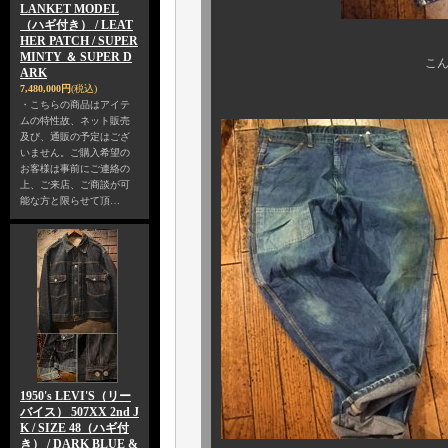
LANKET MODEL
（ハギ付き） / LEAT
HER PATCH / SUPER
MINTY ＆ SUPER D
こんな、リアルワーク
ARK
7,480,000円
(税込)
・こちらの商品はアイテ
ムの特性故、ネット販売
及び、通販の予定はござ
いません。ご購入希望の
お客様は事前にご連絡の
上、ご来店、ご商談が可
能な方と限らせて頂…
1950's LEVI'S（リー
バイス） 507XX 2nd J
K / SIZE 48（ハギ付
き） / DARK BLUE &