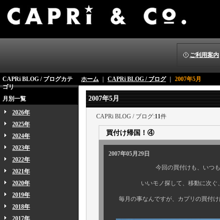
ご利用案内
CAPRi BLOG / ブログカテ
ホーム
｜
CAPRi BLOG / ブログ
｜
2007年5月
ゴリ
2007年5月
月別一覧
2026年
CAPRi BLOG / ブログ:
11
件
2025年
買付け帰国！④
2024年
2023年
2007年05月29日
2022年
今回の買付けも、いつも
2021年
2020年
いいモノ探して、移動に次ぐ、移
2019年
毎月の事なんですが、カプリの買付け
2018年
2017年