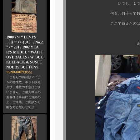
いつも、１つの場所で、だ
何百、何千って数のアイテム
ここで買えたのは、写真のた
本当に．．
1900's〜 “ LEVI'S
（リーバイス） / No.2
えらそうに、ピース
” / “ 201 / 1902 YEA
R'S MODEL ” WAIST
OVERALLS / W. BUC
KLEBACK & SUSPE
NDERS BUTTONS
13,200,000円
(税込)
・こちらの商品はアイテ
ムの特性故、ネット販売
及び、通販の予定はござ
いません。ご購入希望の
お客様は事前にご連絡の
上、ご来店、ご商談が可
能な方と限らせて頂…