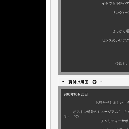
イヤでも小物やアクセには、
リングやペンダントも、も
せっかく選んだ、自分だけの
センスのいいアクセサリーで、
今回も、まだまだ いいモ
“ 買付け帰国 ③ ”
2007年05月26日
お待たせしました！今回も、
ボストン郊外のミュージアム “ ＰＡＡ
Ｓ） ”の
チャリティーサポートＴの