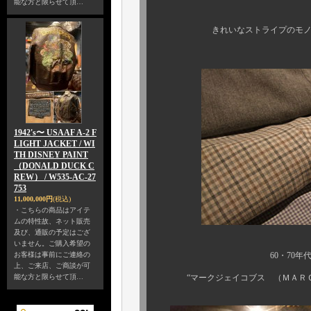
能な方と限らせて頂…
きれいなストライプのモノから、
1942's〜 USAAF A-2 F
LIGHT JACKET / WI
TH DISNEY PAINT
（DONALD DUCK C
REW） / W535-AC-27
753
11,000,000円
(税込)
・こちらの商品はアイテ
ムの特性故、ネット販売
及び、通販の予定はござ
いません。ご購入希望の
お客様は事前にご連絡の
60・70年代～のモノも
上、ご来店、ご商談が可
能な方と限らせて頂…
“マークジェイコブス （ＭＡＲＣ 