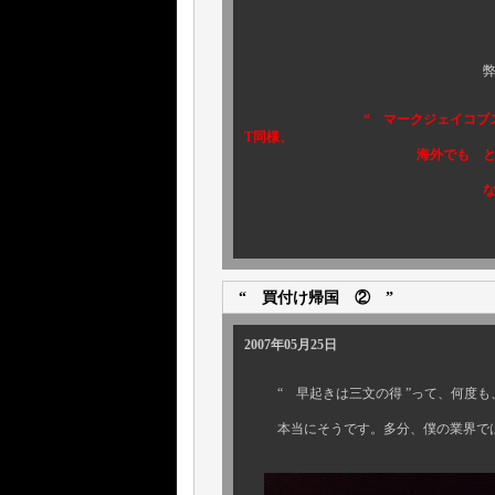
また、このTシャツ
弊店 店頭以外では、お
“ マークジェイコブス （ＭＡＲ
T同様、
海外でも とても人気のコラ
なくなり次第、終了と
“ 買付け帰国 ② ”
2007年05月25日
“ 早起きは三文の得 ”って、何度も
本当にそうです。多分、僕の業界では