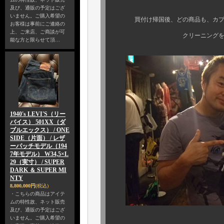
及び、通販の予定はござ
いません。ご購入希望の
買付け帰国後、どの商品も、カプリス
お客様は事前にご連絡の
上、ご来店、ご商談が可
クリーニングを終えた商品
能な方と限らせて頂…
1940's LEVI'S（リー
バイス） 501XX（ダ
ブルエックス） / ONE
SIDE（片面） / レザ
ーパッチモデル（194
7年モデル） W34,5×L
29（実寸） / SUPER
DARK ＆ SUPER MI
NTY
8,800,000円
(税込)
・こちらの商品はアイテ
ムの特性故、ネット販売
及び、通販の予定はござ
いません。ご購入希望の