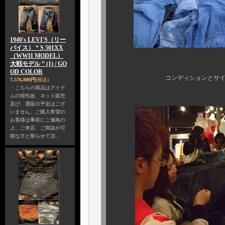
1940's LEVI'S（リー
バイス） “ S 501XX
（WWII MODEL）
大戦モデル ” (1) / GO
OD COLOR
コンディションとサイズはもちろ
7,576,800円
(税込)
・こちらの商品はアイテ
ムの特性故、ネット販売
及び、通販の予定はござ
いません。ご購入希望の
お客様は事前にご連絡の
上、ご来店、ご商談が可
能な方と限らせて頂…