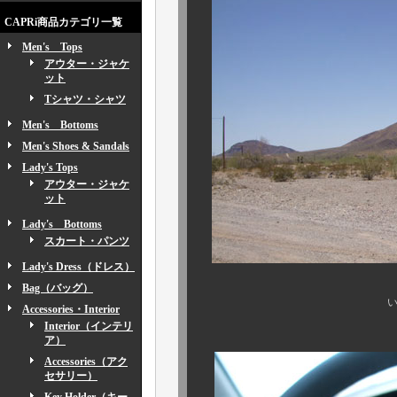
CAPRi商品カテゴリ一覧
Men's Tops
アウター・ジャケ
ット
Tシャツ・シャツ
Men's Bottoms
Men's Shoes & Sandals
Lady's Tops
アウター・ジャケ
ット
Lady's Bottoms
スカート・パンツ
Lady's Dress（ドレス）
Bag（バッグ）
いやぁー、それに
Accessories・Interior
Interior（インテリ
ア）
Accessories（アク
セサリー）