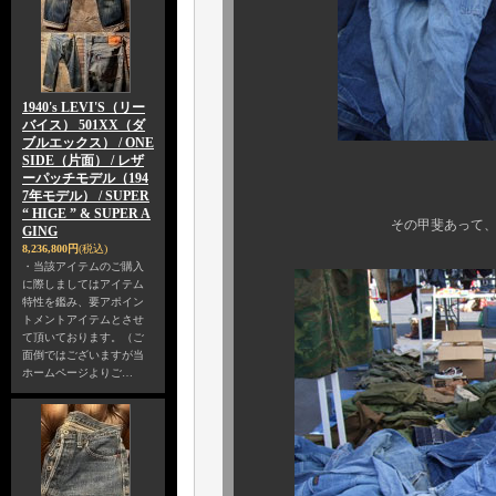
1940's LEVI'S（リー
バイス） 501XX（ダ
ブルエックス） / ONE
SIDE（片面） / レザ
ーパッチモデル（194
もちろん、フリ
7年モデル） / SUPER
“ HIGE ” & SUPER A
その甲斐あって、今回は本当
GING
8,236,800円
(税込)
・当該アイテムのご購入
に際しましてはアイテム
特性を鑑み、要アポイン
トメントアイテムとさせ
て頂いております。（ご
面倒ではございますが当
ホームページよりご…