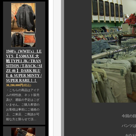
1940's（WWII's） LE
VI'S 【 S506XXE 大
戦 TYPE1 JK / TRAN
SITION / T-BACK / SI
ZE 46 】 DARK BLU
E ＆ SUPER MINTY /
SUPER RARE！！
38,280,000円
(税込)
・こちらの商品はアイテ
ムの特性故、ネット販売
及び、通販の予定はござ
いません。ご購入希望の
お客様は事前にご連絡の
上、ご来店、ご商談が可
今回の目玉商品は、色
能な方と限らせて頂…
パンツは特に頑張って
かなり、イイの集って