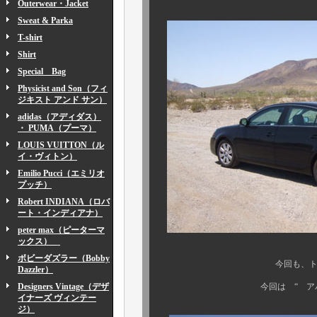
Outerwear・Jacket
Sweat & Parka
T-shirt
Shirt
Special Bag
Physicist and Son（フィ
ジキスト アンド サン）
adidas（アディダス）
・ PUMA（プーマ）
LOUIS VUITTON（ル
イ・ヴィトン）
Emilio Pucci（エミリオ
プッチ）
Robert INDIANA（ロバ
ート・インディアナ）
peter max（ピーターマ
ックス）
ボビーダズラー（Bobby
今回も、トヨタ車。 
Dazzler）
Designers Vintage（デザ
今回は “ アバロン ”
イナーズ ヴィンテー
ジ）