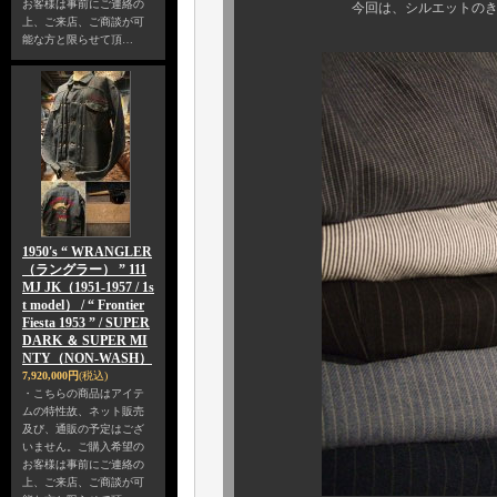
お客様は事前にご連絡の
今回は、シルエットのきれいな
上、ご来店、ご商談が可
能な方と限らせて頂…
1950's “ WRANGLER
（ラングラー） ” 111
MJ JK（1951-1957 / 1s
t model） / “ Frontier
Fiesta 1953 ” / SUPER
DARK ＆ SUPER MI
NTY（NON-WASH）
7,920,000円
(税込)
・こちらの商品はアイテ
ムの特性故、ネット販売
及び、通販の予定はござ
いません。ご購入希望の
お客様は事前にご連絡の
上、ご来店、ご商談が可