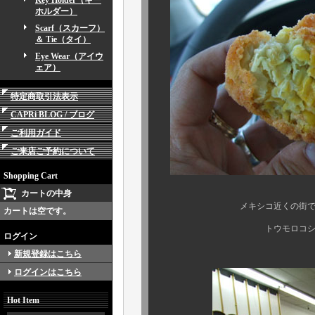
Key Holder（キー
ホルダー）
Scarf（スカーフ）
＆ Tie（タイ）
Eye Wear（アイウ
ェア）
特定商取引法表示
CAPRi BLOG / ブログ
ご利用ガイド
ご来店ご予約について
Shopping Cart
カートの中身
メキシコ近くの街で、食べた
カートは空です。
トウモロコシが、まんま
ログイン
新規登録はこちら
ログインはこちら
Hot Item