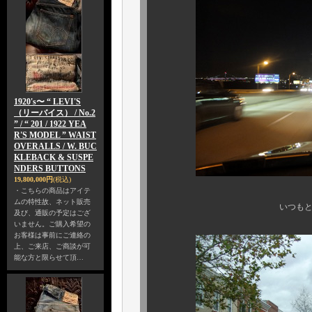
1920's〜 “ LEVI'S
（リーバイス） / No.2
” / “ 201 / 1922 YEA
R'S MODEL ” WAIST
OVERALLS / W. BUC
KLEBACK & SUSPE
NDERS BUTTONS
19,800,000円
(税込)
・こちらの商品はアイテ
ムの特性故、ネット販売
いつもとは違う、短期決
及び、通販の予定はござ
いません。ご購入希望の
お客様は事前にご連絡の
上、ご来店、ご商談が可
能な方と限らせて頂…