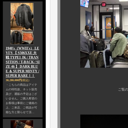
1940's（WWII's） LE
VI'S 【 S506XXE 大
戦 TYPE1 JK / TRAN
SITION / T-BACK / SI
ZE 46 】 DARK BLU
E ＆ SUPER MINTY /
SUPER RARE！！
お得意？のアメリ
38,280,000円
(税込)
・こちらの商品はアイテ
ご覧の通り、ゲートの
ムの特性故、ネット販売
及び、通販の予定はござ
いません。ご購入希望の
いやいや．．．
お客様は事前にご連絡の
上、ご来店、ご商談が可
能な方と限らせて頂…