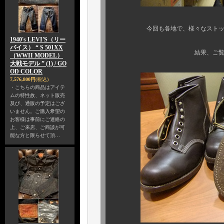
今回も各地で、様々なストックルー
1940's LEVI'S（リー
バイス） “ S 501XX
結果、ご覧の通り、アメ
（WWII MODEL）
大戦モデル ” (1) / GO
OD COLOR
7,576,800円
(税込)
・こちらの商品はアイテ
ムの特性故、ネット販売
及び、通販の予定はござ
いません。ご購入希望の
お客様は事前にご連絡の
上、ご来店、ご商談が可
能な方と限らせて頂…