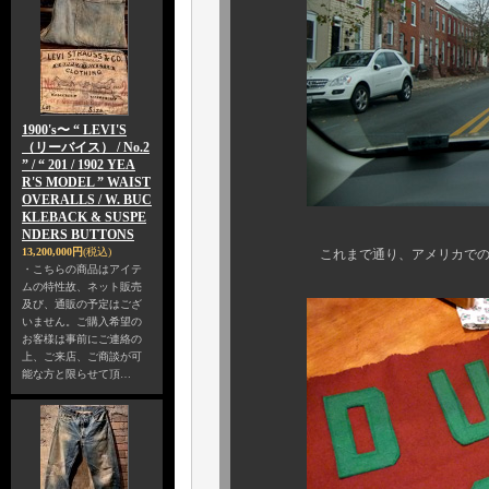
1900's〜 “ LEVI'S
（リーバイス） / No.2
” / “ 201 / 1902 YEA
R'S MODEL ” WAIST
OVERALLS / W. BUC
KLEBACK & SUSPE
NDERS BUTTONS
13,200,000円
(税込)
これまで通り、アメリカでの買い付
・こちらの商品はアイテ
ムの特性故、ネット販売
及び、通販の予定はござ
いません。ご購入希望の
お客様は事前にご連絡の
上、ご来店、ご商談が可
能な方と限らせて頂…