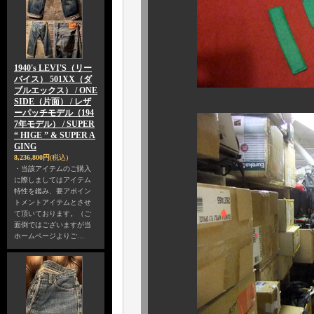
1940's LEVI'S（リー
バイス） 501XX（ダ
ブルエックス） / ONE
SIDE（片面） / レザ
ーパッチモデル（194
7年モデル） / SUPER
“ HIGE ” & SUPER A
GING
8,236,800円
(税込)
・当該アイテムのご購入
に際しましてはアイテム
特性を鑑み、要アポイン
トメントアイテムとさせ
て頂いております。（ご
面倒ではございますが当
ホームページよりご…