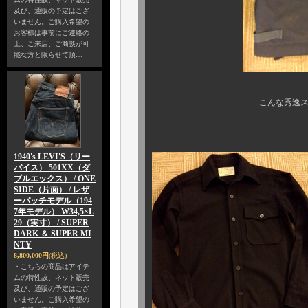
及び、通販の予定はござ
いません。ご購入希望の
お客様は事前にご連絡の
上、ご来店、ご商談が可
能な方と限らせて頂…
こんな秀逸ステンシルな、
しかもネ
1940's LEVI'S（リー
バイス） 501XX（ダ
ブルエックス） / ONE
SIDE（片面） / レザ
ーパッチモデル（194
7年モデル） W34,5×L
29（実寸） / SUPER
DARK ＆ SUPER MI
NTY
8,800,000円
(税込)
・こちらの商品はアイテ
ムの特性故、ネット販売
及び、通販の予定はござ
いません。ご購入希望の