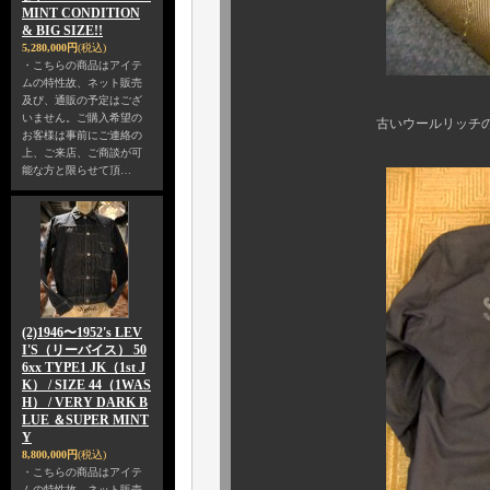
MINT CONDITION
& BIG SIZE!!
5,280,000円
(税込)
・こちらの商品はアイテ
ムの特性故、ネット販売
及び、通販の予定はござ
いません。ご購入希望の
古いウールリッチのハンティ
お客様は事前にご連絡の
上、ご来店、ご商談が可
能な方と限らせて頂…
(2)1946〜1952's LEV
I'S（リーバイス） 50
6xx TYPE1 JK（1st J
K） / SIZE 44（1WAS
H） / VERY DARK B
LUE ＆SUPER MINT
Y
8,800,000円
(税込)
・こちらの商品はアイテ
ムの特性故、ネット販売