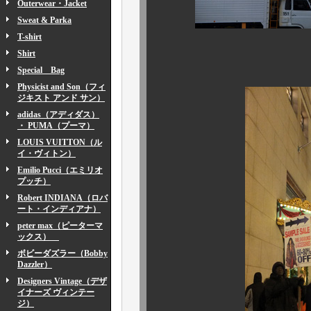
Outerwear・Jacket
Sweat & Parka
T-shirt
Shirt
イギリス～アメ
Special Bag
Physicist and Son（フィ
ジキスト アンド サン）
adidas（アディダス）
・ PUMA（プーマ）
LOUIS VUITTON（ル
イ・ヴィトン）
Emilio Pucci（エミリオ
プッチ）
Robert INDIANA（ロバ
ート・インディアナ）
peter max（ピーターマ
ックス）
ボビーダズラー（Bobby
Dazzler）
Designers Vintage（デザ
イナーズ ヴィンテー
ジ）