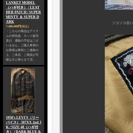
LANKET MODEL
（ハギ付き） / LEAT
HER PATCH / SUPER
MINTY ＆ SUPER D
ARK
ソコソコ古い、ブランケッ
7,480,000円
(税込)
・こちらの商品はアイテ
ムの特性故、ネット販売
及び、通販の予定はござ
いません。ご購入希望の
お客様は事前にご連絡の
上、ご来店、ご商談が可
能な方と限らせて頂…
1950's LEVI'S（リー
バイス） 507XX 2nd J
K / SIZE 48（ハギ付
き） / DARK BLUE &