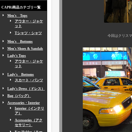
CAPRi商品カテゴリ一覧
Men's Tops
アウター・ジャケ
ット
Tシャツ・シャツ
今回はクリスマスシーズン真
Men's Bottoms
Men's Shoes & Sandals
Lady's Tops
アウター・ジャケ
ット
Lady's Bottoms
スカート・パンツ
Lady's Dress（ドレス）
Bag（バッグ）
Accessories・Interior
Interior（インテリ
ア）
Accessories（アク
セサリー）