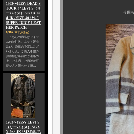
1953〜1955's DEAD S
TOCK!! / LEVI'S（リ
今回もデッドのブーツ
ーバイス） 507XX 2n
d JK / SIZE 40 / W. "
SUPER JUICY LEAT
HER PATCH "
6,916,800円
(税込)
・こちらの商品はアイテ
ムの特性故、ネット販売
及び、通販の予定はござ
いません。ご購入希望の
お客様は事前にご連絡の
上、ご来店、ご商談が可
能な方と限らせて頂…
1953〜1955’s LEVI'S
（リーバイス） 517X
X 2nd JK / SIZE46 / B