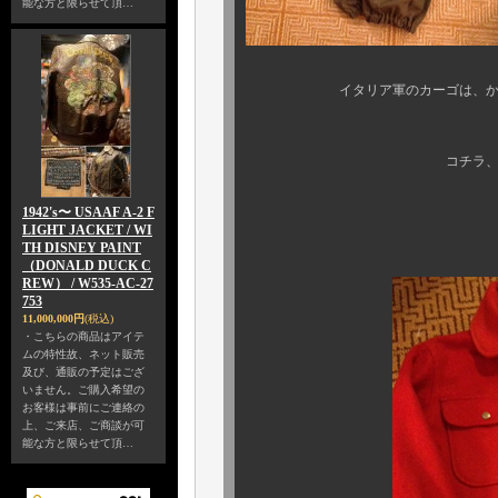
能な方と限らせて頂…
イタリア軍のカーゴは、かなり珍
ご覧下さい、この
コチラ、滅多にお目にか
1942's〜 USAAF A-2 F
LIGHT JACKET / WI
こちらも実
TH DISNEY PAINT
（DONALD DUCK C
REW） / W535-AC-27
753
11,000,000円
(税込)
・こちらの商品はアイテ
ムの特性故、ネット販売
及び、通販の予定はござ
いません。ご購入希望の
お客様は事前にご連絡の
上、ご来店、ご商談が可
能な方と限らせて頂…