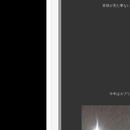
皆様が見た事ないような逸品
何卒、ご期
さてさて
大変長らくお待た
年に一度の
2011 総集
今年はカプリ10周年特別