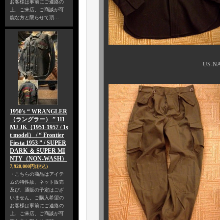
お客様は事前にご連絡の
上、ご来店、ご商談が可
能な方と限らせて頂…
US-NAVYのCPOは
1950's “ WRANGLER
（ラングラー） ” 111
MJ JK（1951-1957 / 1s
t model） / “ Frontier
Fiesta 1953 ” / SUPER
DARK ＆ SUPER MI
NTY（NON-WASH）
7,920,000円
(税込)
・こちらの商品はアイテ
ムの特性故、ネット販売
及び、通販の予定はござ
いません。ご購入希望の
お客様は事前にご連絡の
上、ご来店、ご商談が可