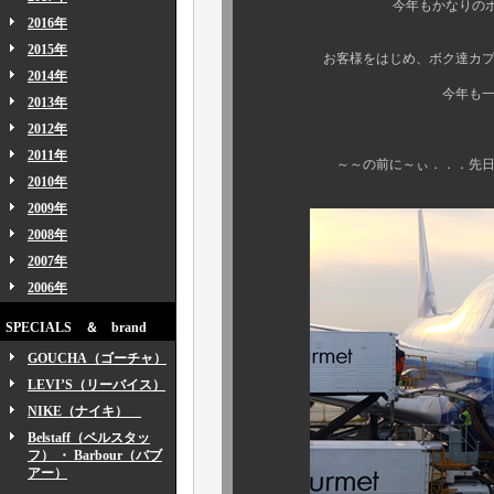
今年もかなりのボリュームな
2016年
2015年
お客様をはじめ、ボク達カプリに関
2014年
今年も一年、誠にありが
2013年
2012年
2011年
～～の前に～ぃ．．．先日のアメ
2010年
2009年
2008年
2007年
2006年
SPECIALS ＆ brand
GOUCHA（ゴーチャ）
LEVI’S（リーバイス）
NIKE（ナイキ）
Belstaff（ベルスタッ
フ） ・ Barbour（バブ
アー）