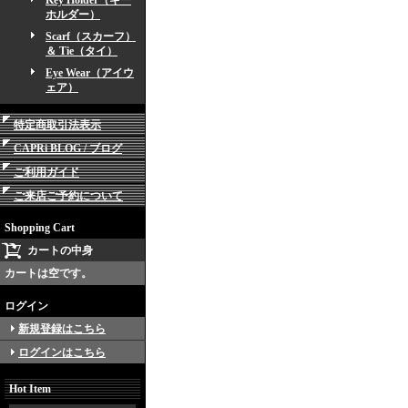
Key Holder（キー
ホルダー）
Scarf（スカーフ）
＆ Tie（タイ）
Eye Wear（アイウ
ェア）
特定商取引法表示
CAPRi BLOG / ブログ
ご利用ガイド
ご来店ご予約について
Shopping Cart
カートの中身
カートは空です。
ログイン
新規登録はこちら
ログインはこちら
Hot Item