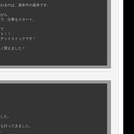
まわるのは、基本中の基本です。
ながら、
中で、仕事をスタート。
って
ット！！
てデットストックです！
モノ買えました！
ました。
にも行ってきました。
よ。