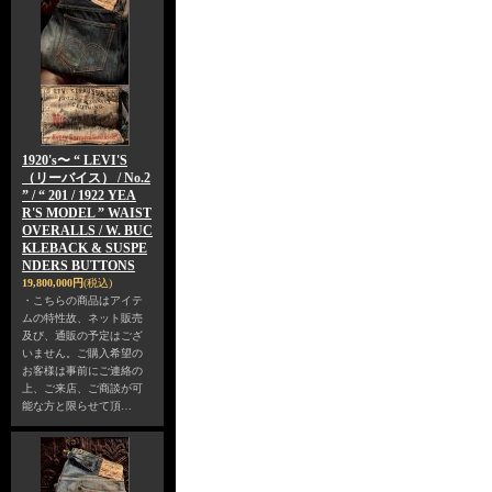
1920's〜 “ LEVI'S
（リーバイス） / No.2
” / “ 201 / 1922 YEA
R'S MODEL ” WAIST
OVERALLS / W. BUC
KLEBACK & SUSPE
NDERS BUTTONS
19,800,000円
(税込)
・こちらの商品はアイテ
ムの特性故、ネット販売
及び、通販の予定はござ
いません。ご購入希望の
お客様は事前にご連絡の
上、ご来店、ご商談が可
能な方と限らせて頂…