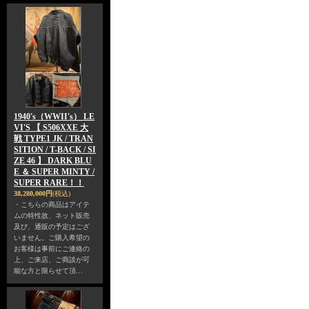
1940's（WWII's） LE
VI'S 【 S506XXE 大
戦 TYPE1 JK / TRAN
SITION / T-BACK / SI
ZE 46 】 DARK BLU
E ＆ SUPER MINTY /
SUPER RARE！！
38,280,000円
(税込)
・こちらの商品はアイテ
ムの特性故、ネット販売
及び、通販の予定はござ
いません。ご購入希望の
お客様は事前にご連絡の
上、ご来店、ご商談が可
能な方と限らせて頂…