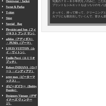
Outerwear・Jacket
写真の７０～８０年代モノのみに、こだ
プリントもシルエットもばっちりのモノ
Sweat & Parka
T-shirt
さっそく、持って帰って、クリーニング
カプリにも順次出していくんで、皆さん
Shirt
Special Bag
Physicist and Son（フィ
ジキスト アンド サン）
adidas（アディダス）
・ PUMA（プーマ）
LOUIS VUITTON（ル
イ・ヴィトン）
Emilio Pucci（エミリオ
プッチ）
Robert INDIANA（ロバ
ート・インディアナ）
peter max（ピーターマ
ックス）
ボビーダズラー（Bobby
Dazzler）
Designers Vintage（デザ
イナーズ ヴィンテー
ジ）