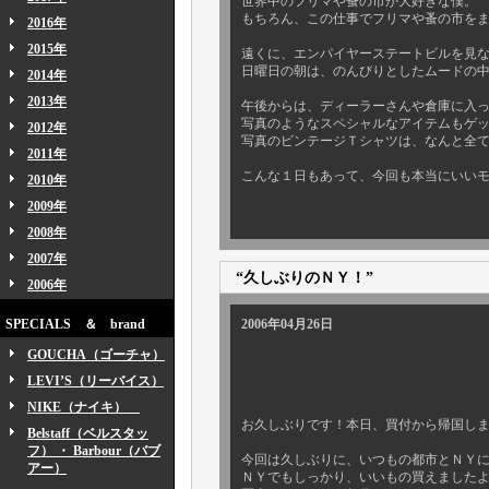
世界中のフリマや蚤の市が大好きな僕。
もちろん、この仕事でフリマや蚤の市を
2016年
2015年
遠くに、エンパイヤーステートビルを見
日曜日の朝は、のんびりとしたムードの
2014年
2013年
午後からは、ディーラーさんや倉庫に入
写真のようなスペシャルなアイテムもゲ
2012年
写真のビンテージＴシャツは、なんと全
2011年
こんな１日もあって、今回も本当にいい
2010年
2009年
2008年
2007年
“久しぶりのＮＹ！”
2006年
SPECIALS ＆ brand
2006年04月26日
GOUCHA（ゴーチャ）
LEVI’S（リーバイス）
NIKE（ナイキ）
お久しぶりです！本日、買付から帰国し
Belstaff（ベルスタッ
フ） ・ Barbour（バブ
今回は久しぶりに、いつもの都市とＮＹ
アー）
ＮＹでもしっかり、いいもの買えました