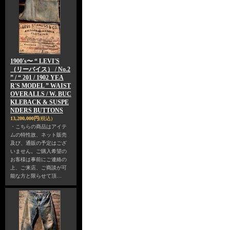
1900's〜 “ LEVI'S
（リーバイス） / No.2
” / “ 201 / 1902 YEA
R'S MODEL ” WAIST
OVERALLS / W. BUC
KLEBACK & SUSPE
NDERS BUTTONS
13,200,000円
(税込)
・こちらの商品はアイテ
ムの特性故、ネット販売
及び、通販の予定はござ
いません。ご購入希望の
お客様は事前にご連絡の
上、ご来店、ご商談が可
能な方と限らせて頂…