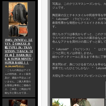
写真は、このクリスマスシーズンから、カプリ
ジュです。
陶芸家の父とテキスタイルや民俗学等を
“ Labyrinth* （ラビリンス） ” のデ
創造性豊かな発想からクリエイトされる
す。
僕たちカプリは春先からずっと、このク
ラスベガスやロサンゼルスの展示会なん
1940's（WWII's） LE
色んなアクセを買付けの度にずっと探し
VI'S 【 S506XXE 大
戦 TYPE1 JK / TRAN
“ Labyrinth* （ラビリンス） ”
SITION / T-BACK / SI
二つと同じモノは存在しません。
ZE 46 】 DARK BLU
細かいディティールに至るまで本当に丁
E ＆ SUPER MINTY /
SUPER RARE！！
男女問わず、身につける全ての人を幸せ
38,280,000円
(税込)
世界でたったひとつしかない “ Labyri
・こちらの商品はアイテ
ムの特性故、ネット販売
大切な方へのクリスマスプレゼントにい
及び、通販の予定はござ
いません。ご購入希望の
お客様は事前にご連絡の
上、ご来店、ご商談が可
能な方と限らせて頂…