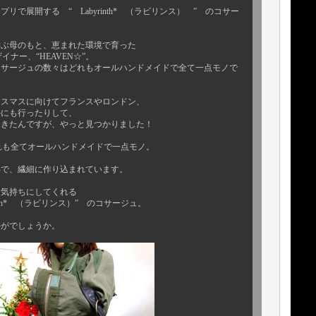
で展開する “ Labyrinth* （ラビリンス） ” のコサー
学ぶ母のもと、恵まれた環境で育った
ザイナー、“HEAVEN☆”。
コサージュの数々はどれもオールハンドメイドで全て一点モノで
リスマスに向けてフランスやロンドン、
かにも行ったりして、
てきたんですが、やっと見つかりました！
 はどれも全てオールハンドメイドで一点モノ。
寧で、繊細に作り込まれています。
な気持ちにしてくれる
nth* （ラビリンス）” のコサージュ。
かがでしょうか。