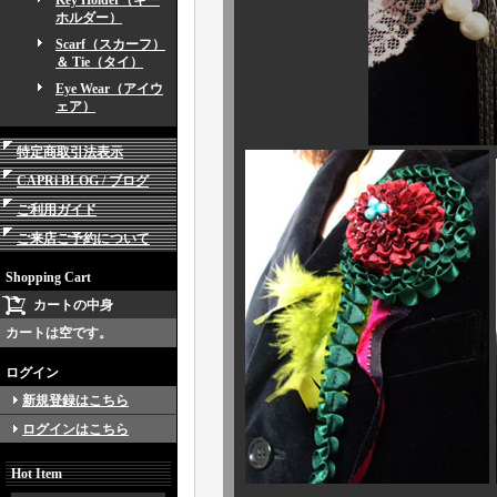
Key Holder（キー
ホルダー）
Scarf（スカーフ）
＆ Tie（タイ）
Eye Wear（アイウ
ェア）
特定商取引法表示
CAPRi BLOG / ブログ
ご利用ガイド
ご来店ご予約について
Shopping Cart
カートの中身
カートは空です。
ログイン
新規登録はこちら
ログインはこちら
Hot Item