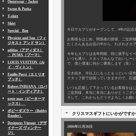
Outerwear・Jacket
Sweat & Parka
T-shirt
Shirt
今日でカプリがオープンして、4年の記念
Special Bag
Physicist and Son（フィ
お客様をはじめ、関係者の皆様、ご近所
ジキスト アンド サン）
たくさんあるお店の中から、わざわざカ
adidas（アディダス）
今年もカプリは去年同様、特に派手なイ
・ PUMA（プーマ）
いつも通り、スタッフみんなでおいしー
LOUIS VUITTON（ル
で、僕と僕達に何かご褒美します（笑）
イ・ヴィトン）
引き続き、今以上にもっともっといい店
Emilio Pucci（エミリオ
スタッフ皆で頑張っていきますので、応
プッチ）
Robert INDIANA（ロバ
いつも応援して下さっているお客様をは
ート・インディアナ）
ご近所様、本当に本当にありがとうござ
そして、これからもどうぞよろしくお願
peter max（ピーターマ
ックス）
ボビーダズラー（Bobby
“ クリスマスギフトにいかがですか
Dazzler）
Designers Vintage（デザ
2006年11月26日
イナーズ ヴィンテー
ジ）