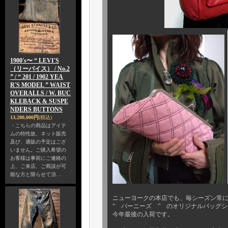
1900's〜 “ LEVI'S
（リーバイス） / No.2
” / “ 201 / 1902 YEA
R'S MODEL ” WAIST
OVERALLS / W. BUC
KLEBACK & SUSPE
NDERS BUTTONS
13,200,000円
(税込)
・こちらの商品はアイテ
ムの特性故、ネット販売
及び、通販の予定はござ
いません。ご購入希望の
お客様は事前にご連絡の
上、ご来店、ご商談が可
能な方と限らせて頂…
ニューヨークの本店でも、毎シーズン常
“ バーニーズ ” のオリジナルバッグ
今年最後の入荷です。