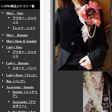
CAPRi商品カテゴリ一覧
Men's Tops
アウター・ジャケ
ット
Tシャツ・シャツ
Men's Bottoms
Men's Shoes & Sandals
Lady's Tops
アウター・ジャケ
ット
Lady's Bottoms
スカート・パンツ
Lady's Dress（ドレス）
Bag（バッグ）
Accessories・Interior
Interior（インテリ
ア）
Accessories（アク
セサリー）