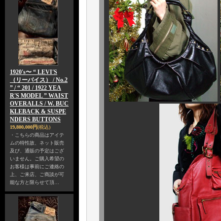
1920's〜 “ LEVI'S
（リーバイス） / No.2
” / “ 201 / 1922 YEA
R'S MODEL ” WAIST
OVERALLS / W. BUC
KLEBACK & SUSPE
NDERS BUTTONS
19,800,000円
(税込)
・こちらの商品はアイテ
ムの特性故、ネット販売
及び、通販の予定はござ
いません。ご購入希望の
お客様は事前にご連絡の
上、ご来店、ご商談が可
能な方と限らせて頂…