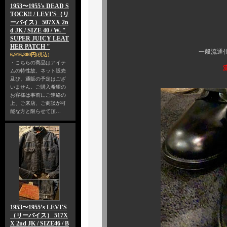
1953〜1955's DEAD S
TOCK!! / LEVI'S（リ
フロントシルエッ
ーバイス） 507XX 2n
d JK / SIZE 40 / W. "
流石の英国名
SUPER JUICY LEAT
HER PATCH "
一般流通仕様のサンダー
6,916,800円
(税込)
・こちらの商品はアイテ
ムの特性故、ネット販売
及び、通販の予定はござ
いません。ご購入希望の
お客様は事前にご連絡の
上、ご来店、ご商談が可
能な方と限らせて頂…
1953〜1955’s LEVI'S
（リーバイス） 517X
X 2nd JK / SIZE46 / B