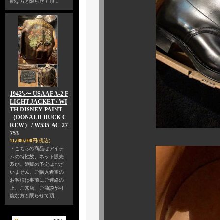
能な方と限らせて頂…
1942's〜 USAAF A-2 F
LIGHT JACKET / WI
TH DISNEY PAINT
（DONALD DUCK C
REW） / W535-AC-27
753
11,000,000円
(税込)
・こちらの商品はアイテ
ムの特性故、ネット販売
及び、通販の予定はござ
いません。ご購入希望の
お客様は事前にご連絡の
上、ご来店、ご商談が可
能な方と限らせて頂…