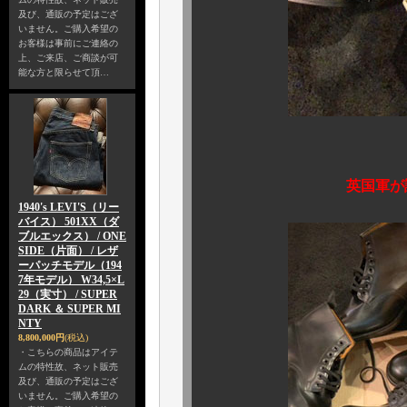
及び、通販の予定はござ
いません。ご購入希望の
お客様は事前にご連絡の
上、ご来店、ご商談が可
能な方と限らせて頂…
英国軍が認める 【 
1940's LEVI'S（リー
バイス） 501XX（ダ
ブルエックス） / ONE
SIDE（片面） / レザ
ーパッチモデル（194
7年モデル） W34,5×L
29（実寸） / SUPER
DARK ＆ SUPER MI
NTY
8,800,000円
(税込)
・こちらの商品はアイテ
ムの特性故、ネット販売
及び、通販の予定はござ
いません。ご購入希望の