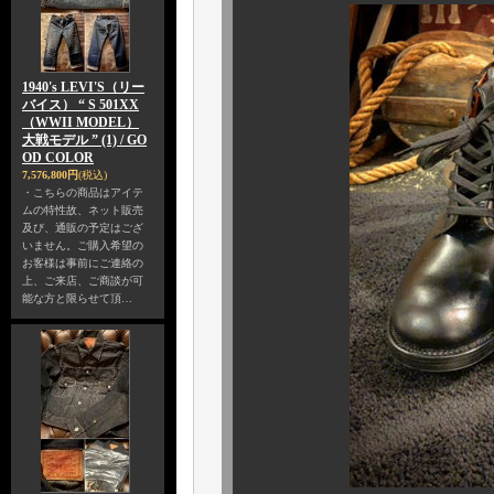
1940's LEVI'S（リー
バイス） “ S 501XX
（WWII MODEL）
大戦モデル ” (1) / GO
OD COLOR
7,576,800円
(税込)
・こちらの商品はアイテ
ムの特性故、ネット販売
及び、通販の予定はござ
いません。ご購入希望の
お客様は事前にご連絡の
上、ご来店、ご商談が可
能な方と限らせて頂…