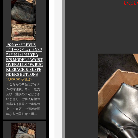
いよ
箱付きデッド
箱なしデッド
キャー
1920's〜 “ LEVI'S
（リーバイス） / No.2
” / “ 201 / 1922 YEA
R'S MODEL ” WAIST
OVERALLS / W. BUC
KLEBACK & SUSPE
NDERS BUTTONS
19,800,000円
(税込)
・こちらの商品はアイテ
ムの特性故、ネット販売
及び、通販の予定はござ
いません。ご購入希望の
お客様は事前にご連絡の
上、ご来店、ご商談が可
能な方と限らせて頂…