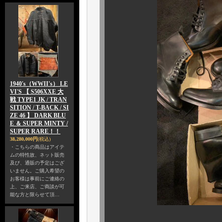
1940's（WWII's） LE
VI'S 【 S506XXE 大
戦 TYPE1 JK / TRAN
SITION / T-BACK / SI
ZE 46 】 DARK BLU
E ＆ SUPER MINTY /
SUPER RARE！！
38,280,000円
(税込)
・こちらの商品はアイテ
ムの特性故、ネット販売
及び、通販の予定はござ
いません。ご購入希望の
お客様は事前にご連絡の
上、ご来店、ご商談が可
能な方と限らせて頂…