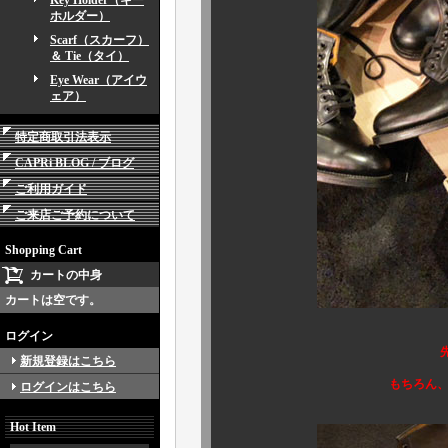
Key Holder（キー
ホルダー）
Scarf（スカーフ）
＆ Tie（タイ）
Eye Wear（アイウ
ェア）
特定商取引法表示
CAPRi BLOG / ブログ
ご利用ガイド
ご来店ご予約について
Shopping Cart
カートの中身
カートは空です。
ログイン
先の英国買付けで
新規登録はこちら
もちろん
ログインはこちら
Hot Item