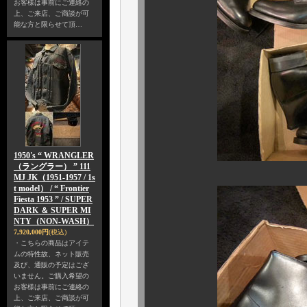
お客様は事前にご連絡の
上、ご来店、ご商談が可
能な方と限らせて頂…
1950's “ WRANGLER
（ラングラー） ” 111
MJ JK（1951-1957 / 1s
t model） / “ Frontier
Fiesta 1953 ” / SUPER
DARK ＆ SUPER MI
NTY（NON-WASH）
7,920,000円
(税込)
・こちらの商品はアイテ
ムの特性故、ネット販売
及び、通販の予定はござ
いません。ご購入希望の
お客様は事前にご連絡の
上、ご来店、ご商談が可