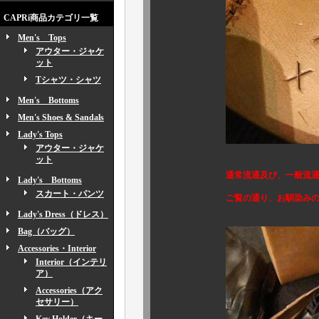
CAPRi商品カテゴリ一覧
Men's Tops
アウター・ジャケ
ット
Tシャツ・シャツ
Men's Bottoms
Men's Shoes & Sandals
Lady's Tops
アウター・ジャケ
ット
通常流通及び、一般流通の
Lady's Bottoms
スカート・パンツ
ご覧の通り、お馴染みの “ ブロ
Lady's Dress（ドレス）
Bag（バッグ）
Accessories・Interior
Interior（インテリ
ア）
Accessories（アク
セサリー）