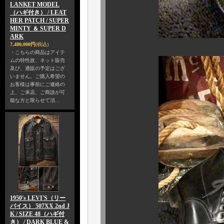
LANKET MODEL
（ハギ付き） / LEAT
HER PATCH / SUPER
MINTY ＆ SUPER D
ARK
7,480,000円
(税込)
・こちらの商品はアイテ
ムの特性故、ネット販売
及び、通販の予定はござ
いません。ご購入希望の
お客様は事前にご連絡の
上、ご来店、ご商談が可
能な方と限らせて頂…
1950's LEVI'S（リー
バイス） 507XX 2nd J
K / SIZE 48（ハギ付
き） / DARK BLUE &