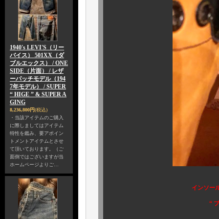
1940's LEVI'S（リー
バイス） 501XX（ダ
ブルエックス） / ONE
SIDE（片面） / レザ
ーパッチモデル（194
7年モデル） / SUPER
“ HIGE ” & SUPER A
GING
8,236,800円
(税込)
・当該アイテムのご購入
に際しましてはアイテム
特性を鑑み、要アポイン
トメントアイテムとさせ
て頂いております。（ご
面倒ではございますが当
ホームページよりご…
インソー
“