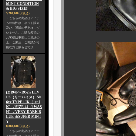
MINT CONDITION
& BIG SIZE!!
5,280,000円
(税込)
・こちらの商品はアイテ
ムの特性故、ネット販売
及び、通販の予定はござ
いません。ご購入希望の
お客様は事前にご連絡の
上、ご来店、ご商談が可
能な方と限らせて頂…
(2)1946〜1952's LEV
I'S（リーバイス） 50
6xx TYPE1 JK（1st J
K） / SIZE 44（1WAS
H） / VERY DARK B
LUE ＆SUPER MINT
Y
8,800,000円
(税込)
・こちらの商品はアイテ
ムの特性故、ネット販売