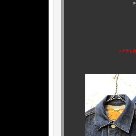
先
やや色薄感ある印
いえい
比較対象が違
コチラも負
それでは本日も