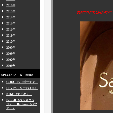
本日は英国名
2016年
2015年
先のブログでご紹介の507ｘｘ2
2014年
2013年
2012年
2011年
2010年
2009年
2008年
2007年
2006年
SPECIALS ＆ brand
GOUCHA（ゴーチャ）
LEVI’S（リーバイス）
NIKE（ナイキ）
Belstaff（ベルスタッ
フ） ・ Barbour（バブ
アー）