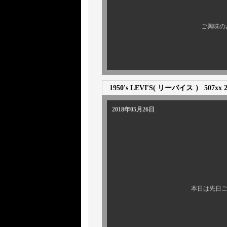
１月８日 更
ご興味の
1950's LEVI'S( リーバイス ） 507xx 
2018年05月26日
さてさて本日も参
本日は先日ご紹介の