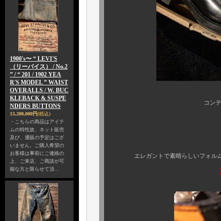
1900's〜 “ LEVI'S
（リーバイス） / No.2
” / “ 201 / 1902 YEA
R'S MODEL ” WAIST
OVERALLS / W. BUC
KLEBACK & SUSPE
コンディションの素晴
NDERS BUTTONS
13,200,000円
(税込)
最早、言う
・こちらの商品はアイテ
ムの特性故、ネット販売
及び、通販の予定はござ
ミリタリーブ
いません。ご購入希望の
お客様は事前にご連絡の
エレガントで素晴らしいフォルム、
上、ご来店、ご商談が可
能な方と限らせて頂…
英国名品、サ