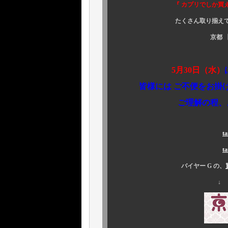
『 カプリでしか買えない 』 、
たくさん取り揃えて、皆様方
京都 
＜お知
5月30日（水）
皆様には ご不便をお掛け
ご理解の程、よろしく
t
t
バイヤー G の、
↓