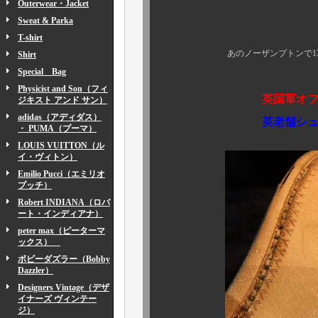
Outerwear・Jacket
創業1873
Sweat & Parka
T-shirt
あのノーザンプトンで130年以
Shirt
Special Bag
Physicist and Son（フィ
英国軍オフィシャル
ジキスト アンド サン）
adidas（アディダス）
英老舗シューメ
・ PUMA（プーマ）
LOUIS VUITTON（ル
イ・ヴィトン）
Emilio Pucci（エミリオ
プッチ）
Robert INDIANA（ロバ
ート・インディアナ）
peter max（ピーターマ
ックス）
ボビーダズラー（Bobby
Dazzler）
Designers Vintage（デザ
イナーズ ヴィンテー
ジ）