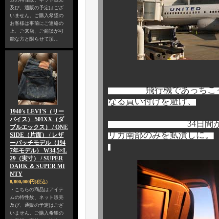
及び、通販の予定はござ
いません。ご購入希望の
お客様は事前にご連絡の
上、ご来店、ご商談が可
能な方と限らせて頂…
飛行機であっちこっち飛び
なる買い付けを避け、
1940's LEVI'S（リー
バイス） 501XX（ダ
34日間かけて、じ
ブルエックス） / ONE
リカ南部のみを虱潰しに。
SIDE（片面） / レザ
ーパッチモデル（194
7年モデル） W34,5×L
29（実寸） / SUPER
DARK ＆ SUPER MI
NTY
8,800,000円
(税込)
・こちらの商品はアイテ
ムの特性故、ネット販売
及び、通販の予定はござ
いません。ご購入希望の