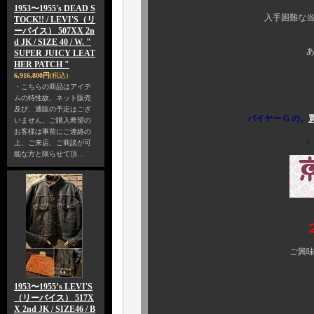
1953〜1955's DEAD S
入手困難な当時の直筆サイ
TOCK!! / LEVI'S（リ
ーバイス） 507XX 2n
d JK / SIZE 40 / W. "
あなたの大切な空間
SUPER JUICY LEAT
HER PATCH "
“ イイ物は裏切
6,916,800円
(税込)
・こちらの商品はアイテ
ムの特性故、ネット販売
及び、通販の予定はござ
バイヤー G の、
いません。ご購入希望の
お客様は事前にご連絡の
↓
上、ご来店、ご商談が可
能な方と限らせて頂…
ご興味のある方、ぜひ 
1953〜1955’s LEVI'S
（リーバイス） 517X
X 2nd JK / SIZE46 / B