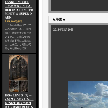
LANKET MODEL
（ハギ付き） / LEAT
HER PATCH / SUPER
MINTY ＆ SUPER D
ARK
★帰国★
7,480,000円
(税込)
・こちらの商品はアイテ
ムの特性故、ネット販売
2013年03月20日
及び、通販の予定はござ
いません。ご購入希望の
お客様は事前にご連絡の
上、ご来店、ご商談が可
能な方と限らせて頂…
さて、お待たせ
恒例の買い付け
1950's LEVI'S（リー
バイス） 507XX 2nd J
K / SIZE 48（ハギ付
き） / DARK BLUE &