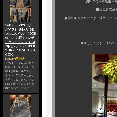
築80年の米蔵建物を再生し
田園風景広がる、静かな集
併設のギャラリーでは、現代アート～
1940's LEVI'S（リー
バイス） 501XX（ダ
ブルエックス） / ONE
SIDE（片面） / レザ
ーパッチモデル（194
今回は、こんな二件のステキなサ
7年モデル） / SUPER
“ HIGE ” & SUPER A
GING
8,236,800円
(税込)
・当該アイテムのご購入
に際しましてはアイテム
特性を鑑み、要アポイン
トメントアイテムとさせ
て頂いております。（ご
面倒ではございますが当
ホームページよりご…