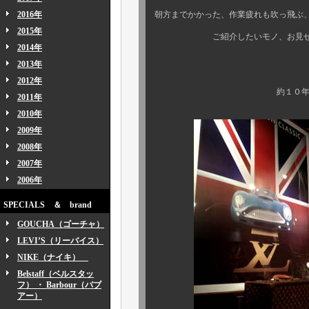
2016年
朝方までかかった、作業疲れも吹っ飛ぶ
2015年
ご紹介したいモノ、お見せしたい
2014年
本日はコ
2013年
2012年
約１０年振りに当時のオ
2011年
2010年
2009年
2008年
2007年
2006年
SPECIALS ＆ brand
GOUCHA（ゴーチャ）
LEVI’S（リーバイス）
NIKE（ナイキ）
Belstaff（ベルスタッ
フ） ・ Barbour（バブ
アー）