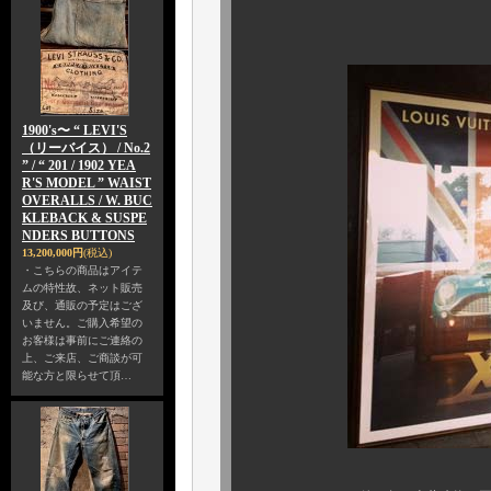
1900's〜 “ LEVI'S
（リーバイス） / No.2
” / “ 201 / 1902 YEA
R'S MODEL ” WAIST
OVERALLS / W. BUC
KLEBACK & SUSPE
NDERS BUTTONS
13,200,000円
(税込)
・こちらの商品はアイテ
ムの特性故、ネット販売
及び、通販の予定はござ
いません。ご購入希望の
お客様は事前にご連絡の
上、ご来店、ご商談が可
能な方と限らせて頂…