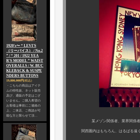
1920's〜 “ LEVI'S
（リーバイス） / No.2
” / “ 201 / 1922 YEA
R'S MODEL ” WAIST
OVERALLS / W. BUC
KLEBACK & SUSPE
NDERS BUTTONS
19,800,000円
(税込)
・こちらの商品はアイテ
ムの特性故、ネット販売
及び、通販の予定はござ
いません。ご購入希望の
お客様は事前にご連絡の
上、ご来店、ご商談が可
能な方と限らせて頂…
某メゾン関係者、業界関係者も視
関西圏内はもちろん、はるばる遠くは