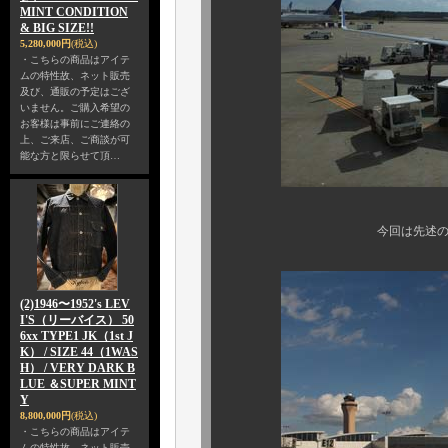
MINT CONDITION
& BIG SIZE!!
5,280,000円
(税込)
・こちらの商品はアイテ
ムの特性故、ネット販売
及び、通販の予定はござ
いません。ご購入希望の
お客様は事前にご連絡の
上、ご来店、ご商談が可
能な方と限らせて頂…
今回は先述の通り、34日間
(2)1946〜1952's LEV
I'S（リーバイス） 50
6xx TYPE1 JK（1st J
K） / SIZE 44（1WAS
H） / VERY DARK B
LUE ＆SUPER MINT
Y
8,800,000円
(税込)
・こちらの商品はアイテ
ムの特性故、ネット販売