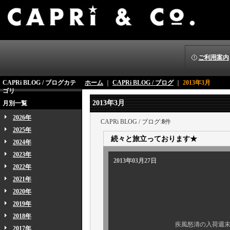
ご利用案内
CAPRi BLOG / ブログカテ
ホーム
｜
CAPRi BLOG / ブログ
｜
2013年3月
ゴリ
2013年3月
月別一覧
2026年
CAPRi BLOG / ブログ:
8
件
2025年
続々と旅立っております★
2024年
2023年
2013年03月27日
2022年
2021年
2020年
2019年
2018年
疾風怒濤の入荷週末＆店内ディ
2017年