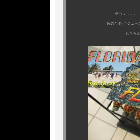
そう．．．。 若い方には
昔の “ ポ○ ” ジュースみた
もちろん、砂糖ナシの純1