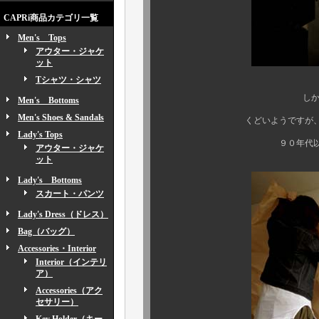
CAPRi商品カテゴリ一覧
Men's Tops
アウター・ジャケ
ット
Tシャツ・シャツ
しかも、今回は４種も
Men's Bottoms
Men's Shoes & Sandals
くどいようですが、もちろん全
Lady's Tops
９０年代以降のコピー（ポ
アウター・ジャケ
ット
Lady's Bottoms
スカート・パンツ
Lady's Dress（ドレス）
Bag（バッグ）
Accessories・Interior
Interior（インテリ
ア）
Accessories（アク
セサリー）