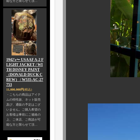
能な方と限らせて頂…
1942's〜 USAAF A-2 F
LIGHT JACKET / WI
TH DISNEY PAINT
（DONALD DUCK C
REW） / W535-AC-27
753
11,000,000円
(税込)
連日30度超え
・こちらの商品はアイテ
ムの特性故、ネット販売
及び、通販の予定はござ
いません。ご購入希望の
お客様は事前にご連絡の
上、ご来店、ご商談が可
能な方と限らせて頂…