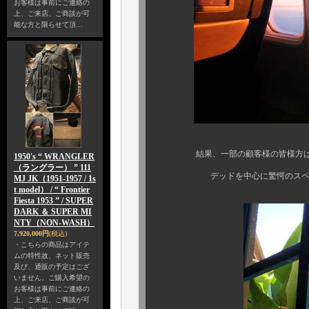
お客様は事前にご連絡の
上、ご来店、ご商談が可
能な方と限らせて頂…
結果、一部の顧客様の皆様方は既にボク
1950's “ WRANGLER
（ラングラー） ” 111
デッドを中心に驚愕のスペシャル
MJ JK（1951-1957 / 1s
t model） / “ Frontier
Fiesta 1953 ” / SUPER
DARK ＆ SUPER MI
NTY（NON-WASH）
7,920,000円
(税込)
・こちらの商品はアイテ
ムの特性故、ネット販売
及び、通販の予定はござ
いません。ご購入希望の
お客様は事前にご連絡の
上、ご来店、ご商談が可