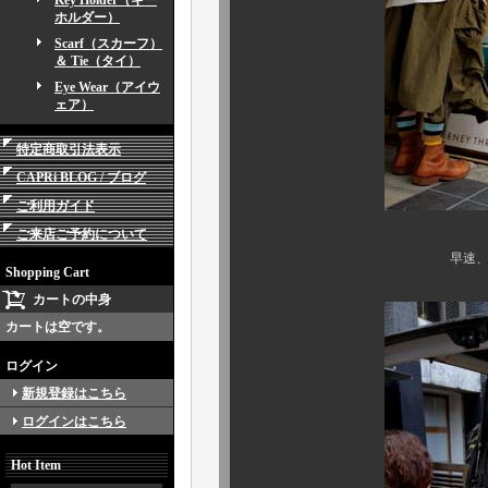
Key Holder（キー
ホルダー）
Scarf（スカーフ）
＆ Tie（タイ）
Eye Wear（アイウ
ェア）
特定商取引法表示
CAPRi BLOG / ブログ
ご利用ガイド
ご来店ご予約について
早速、二作品が某有名
Shopping Cart
カートの中身
カートは空です。
ログイン
新規登録はこちら
ログインはこちら
Hot Item