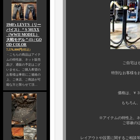
1940's LEVI'S（リー
バイス） “ S 501XX
（WWII MODEL）
大戦モデル ” (1) / GO
OD COLOR
7,576,800円
(税込)
・こちらの商品はアイテ
ムの特性故、ネット販売
ご自宅はもちろん、オフ
及び、通販の予定はござ
いません。ご購入希望の
特別なお客様をお迎えする、
お客様は事前にご連絡の
上、ご来店、ご商談が可
全４
能な方と限らせて頂…
価格は、￥３４４，４００（
もちろん、作品に関する
※アイテムの特性上、ネット販売
ご容赦のほどご理解賜り
レイアウトや設置に関するご相談等も