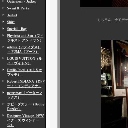
Outerwear・Jacket
Sweat & Parka
T-shirt
もちろん、全てデッド且つ、直
Shirt
Special Bag
そして、圧巻の
Physicist and Son（フィ
ジキスト アンド サン）
adidas（アディダス）
・ PUMA（プーマ）
LOUIS VUITTON（ル
イ・ヴィトン）
Emilio Pucci（エミリオ
プッチ）
Robert INDIANA（ロバ
ート・インディアナ）
peter max（ピーターマ
ックス）
ボビーダズラー（Bobby
Dazzler）
Designers Vintage（デザ
イナーズ ヴィンテー
ジ）