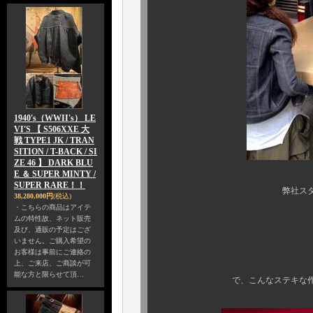
1940's（WWII's） LE
VI'S 【 S506XXE 大
戦 TYPE1 JK / TRAN
SITION / T-BACK / SI
ZE 46 】 DARK BLU
E ＆ SUPER MINTY /
SUPER RARE！！
弊社スタッフも納品作業
38,280,000円
(税込)
・こちらの商品はアイテ
ムの特性故、ネット販売
及び、通販の予定はござ
いません。ご購入希望の
お客様は事前にご連絡の
上、ご来店、ご商談が可
能な方と限らせて頂…
で、こんなステキな作品をご購