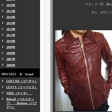
スタッフ一同、胸が熱くなり
2016年
2015年
また、お忙しい中 本当に
2014年
2013年
2012年
2011年
2010年
2009年
2008年
2007年
2006年
SPECIALS ＆ brand
GOUCHA（ゴーチャ）
LEVI’S（リーバイス）
NIKE（ナイキ）
Belstaff（ベルスタッ
フ） ・ Barbour（バブ
アー）