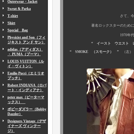
Outerwear・Jacket
Sweat & Parka
T-shirt
さて、今年の目玉は何と
Shirt
著名ロックスターのために、オーダ
Special Bag
1970年代当時、爆
Physicist and Son（フィ
ジキスト アンド サン）
“ イースト ウエスト レザー
adidas（アディダス）
“ SMOKE （スモーク） ”
（左
・ PUMA（プーマ）
LOUIS VUITTON（ル
イ・ヴィトン）
Emilio Pucci（エミリオ
プッチ）
Robert INDIANA（ロバ
ート・インディアナ）
peter max（ピーターマ
ックス）
ボビーダズラー（Bobby
Dazzler）
Designers Vintage（デザ
イナーズ ヴィンテー
ジ）