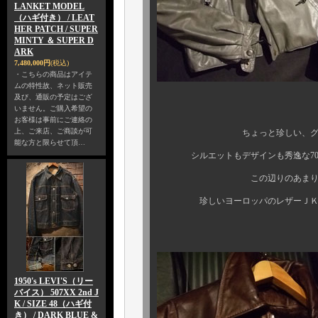
LANKET MODEL
（ハギ付き） / LEAT
HER PATCH / SUPER
MINTY ＆ SUPER D
ARK
7,480,000円
(税込)
・こちらの商品はアイテ
ムの特性故、ネット販売
及び、通販の予定はござ
いません。ご購入希望の
お客様は事前にご連絡の
上、ご来店、ご商談が可
ちょっと珍しい、グレーのレ
能な方と限らせて頂…
シルエットもデザインも秀逸な70ｓ頃
この辺りのあまり見か
珍しいヨーロッパのレザーＪＫ が
1950's LEVI'S（リー
バイス） 507XX 2nd J
K / SIZE 48（ハギ付
き） / DARK BLUE &