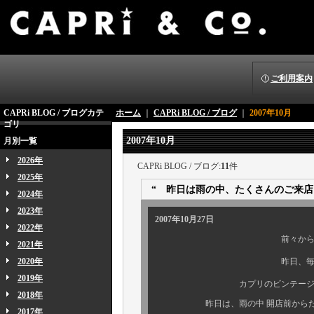
ご利用案内
CAPRi BLOG / ブログカテ
ホーム
｜
CAPRi BLOG / ブログ
｜
2007年10月
ゴリ
2007年10月
月別一覧
2026年
CAPRi BLOG / ブログ:
11
件
2025年
“ 昨日は雨の中、たくさんのご来店
2024年
2023年
2007年10月27日
2022年
前々から、予告してお
2021年
2020年
昨日、毎年ご好評頂
2019年
カプリのビンテージ レザー
2018年
昨日は、雨の中 開店前からたくさ
2017年