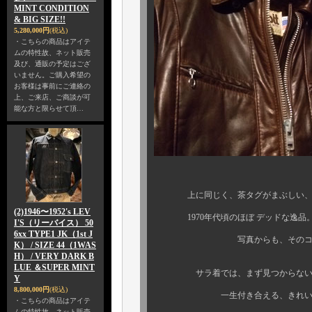
MINT CONDITION
& BIG SIZE!!
5,280,000円
(税込)
・こちらの商品はアイテ
ムの特性故、ネット販売
及び、通販の予定はござ
いません。ご購入希望の
お客様は事前にご連絡の
上、ご来店、ご商談が可
能な方と限らせて頂…
上に同じく、茶タグがまぶしい
(2)1946〜1952's LEV
1970年代頃のほぼ デッドな逸品。
I'S（リーバイス） 50
6xx TYPE1 JK（1st J
写真からも、そのコンディシ
K） / SIZE 44（1WAS
H） / VERY DARK B
LUE ＆SUPER MINT
サラ着では、まず見つからない、か
Y
8,800,000円
(税込)
一生付き合える、きれいなレザ
・こちらの商品はアイテ
ムの特性故、ネット販売