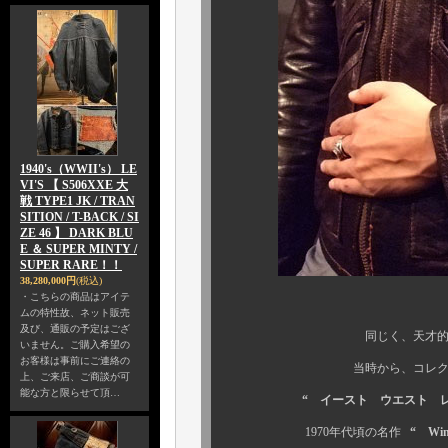
1940's（WWII's） LE
VI'S 【 S506XXE 大
戦 TYPE1 JK / TRAN
SITION / T-BACK / SI
ZE 46 】 DARK BLU
E ＆ SUPER MINTY /
SUPER RARE！！
38,280,000円
(税込)
・こちらの商品はアイテ
ムの特性故、ネット販売
及び、通販の予定はござ
同じく、天才的なパターン 
いません。ご購入希望の
お客様は事前にご連絡の
当時から、コレクターを魅了し
上、ご来店、ご商談が可
能な方と限らせて頂…
“ イースト ウエスト レザー 
1970年代頃の名作
“ Wi