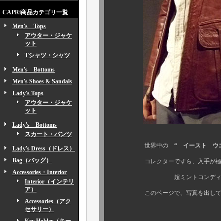
CAPRi商品カテゴリ一覧
Men's Tops
アウター・ジャケ
ット
Tシャツ・シャツ
Men's Bottoms
Men's Shoes & Sandals
Lady's Tops
アウター・ジャケ
ット
Lady's Bottoms
スカート・パンツ
世界中の
“ イースト ウエス
Lady's Dress（ドレス）
Bag（バッグ）
コレクターですら、入手が極めて
Accessories・Interior
超ミントコンディシ
Interior（インテリ
ア）
このページで、写真を出してから本
Accessories（アク
セサリー）