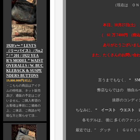
（現在は ＯＮ ＳＴＯ
↓ ↓ 
本日、10月27日(土) Ｓ
( 61 万 7400円 (税込)
ありがとうございまし
1920's〜 “ LEVI'S
（リーバイス） / No.2
また、たくさんのお問い合わせ、
” / “ 201 / 1922 YEA
R'S MODEL ” WAIST
OVERALLS / W. BUC
KLEBACK & SUSPE
NDERS BUTTONS
言うまでもなく、
“ S
19,800,000円
(税込)
・こちらの商品はアイテ
弊店ならではの 独自ルートに
ムの特性故、ネット販売
及び、通販の予定はござ
抜群のコンディション
いません。ご購入希望の
お客様は事前にご連絡の
ちなみに、
“ イースト ウエスト レザ
上、ご来店、ご商談が可
能な方と限らせて頂…
各モデルは、 後に 多くのファッシ
最近では、“ グッチ （ ＧＵＣＣＩ 