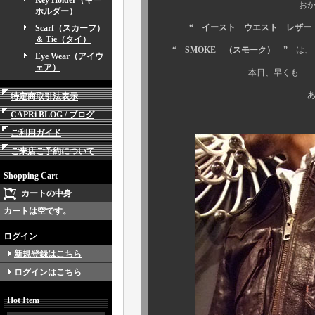
Key Holder（キー
おかげ様で、197
ホルダー）
“ イースト ウエスト レザー （Eas
Scarf（スカーフ）
＆ Tie（タイ）
“ SMOKE （スモーク） ”
は、 
Eye Wear（アイウ
ェア）
本日、早く
ありがとうござ
特定商取引法表示
CAPRi BLOG / ブログ
ご利用ガイド
ご来店ご予約について
Shopping Cart
カートの中身
カートは空です。
ログイン
新規登録はこちら
ログインはこちら
Hot Item