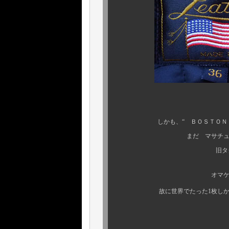
しかも、“ ＢＯＳＴＯＮ ＭＡ
まだ マサチューセッツ に
旧タグの付く、希
オマケに 当時の
故に世界でたった1枚しか存
超希