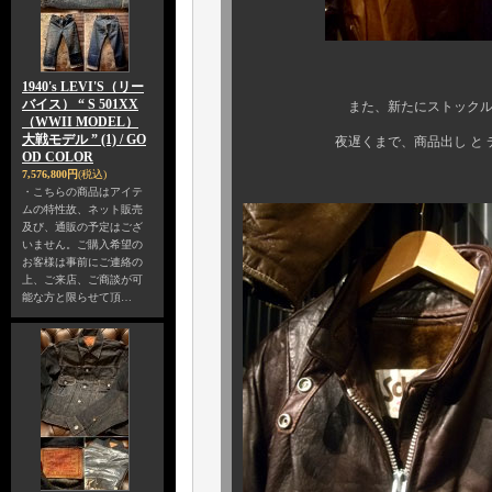
1940's LEVI'S（リー
バイス） “ S 501XX
また、新たにストックルームから
（WWII MODEL）
大戦モデル ” (1) / GO
夜遅くまで、商品出し と ディス
OD COLOR
7,576,800円
(税込)
・こちらの商品はアイテ
ムの特性故、ネット販売
及び、通販の予定はござ
いません。ご購入希望の
お客様は事前にご連絡の
上、ご来店、ご商談が可
能な方と限らせて頂…