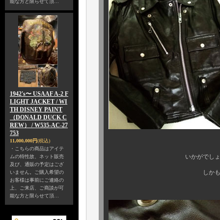
能な方と限らせて頂…
1942's〜 USAAF A-2 F
LIGHT JACKET / WI
TH DISNEY PAINT
（DONALD DUCK C
REW） / W535-AC-27
753
11,000,000円
(税込)
・こちらの商品はアイテ
いかがでしょうか。 この
ムの特性故、ネット販売
及び、通販の予定はござ
しかも、サイズは Ｘ
いません。ご購入希望の
お客様は事前にご連絡の
上、ご来店、ご商談が可
能な方と限らせて頂…