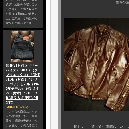
西岡の厳しい目が光
及び、通販の予定はござ
いません。ご購入希望の
お客様は事前にご連絡の
上、ご来店、ご商談が可
能な方と限らせて頂…
1940's LEVI'S（リー
バイス） 501XX（ダ
ブルエックス） / ONE
SIDE（片面） / レザ
ーパッチモデル（194
7年モデル） W34,5×L
29（実寸） / SUPER
DARK ＆ SUPER MI
NTY
8,800,000円
(税込)
・こちらの商品はアイテ
ムの特性故、ネット販売
及び、通販の予定はござ
いません。ご購入希望の
同じく、ご覧の通り 素晴らしいコ