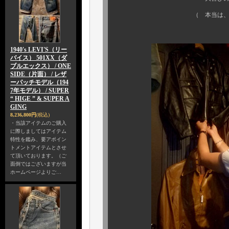
（ 本当は、一番嬉しい
1940's LEVI'S（リー
バイス） 501XX（ダ
ブルエックス） / ONE
SIDE（片面） / レザ
ーパッチモデル（194
7年モデル） / SUPER
“ HIGE ” & SUPER A
GING
8,236,800円
(税込)
・当該アイテムのご購入
に際しましてはアイテム
特性を鑑み、要アポイン
トメントアイテムとさせ
て頂いております。（ご
面倒ではございますが当
ホームページよりご…