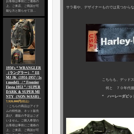
お客様は事前にご連絡の
上、ご来店、ご商談が可
サラ着や、デザイナーものでは見つから
能な方と限らせて頂…
1950's “ WRANGLER
（ラングラー） ” 111
MJ JK（1951-1957 / 1s
こちらも、デッドストック（
t model） / “ Frontier
Fiesta 1953 ” / SUPER
何と ７０年代後半～８０年
DARK ＆ SUPER MI
“ ハーレーダビッドソン
NTY（NON-WASH）
7,920,000円
(税込)
・こちらの商品はアイテ
ムの特性故、ネット販売
及び、通販の予定はござ
いません。ご購入希望の
お客様は事前にご連絡の
上、ご来店、ご商談が可