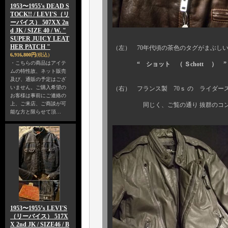
1953〜1955's DEAD S
TOCK!! / LEVI'S（リ
ーバイス） 507XX 2n
d JK / SIZE 40 / W. "
SUPER JUICY LEAT
HER PATCH "
（左） 70年代頃の茶色のタグがまぶし
6,916,800円
(税込)
・こちらの商品はアイテ
“ ショット （ Ｓchott ） ”
ムの特性故、ネット販売
及び、通販の予定はござ
いません。ご購入希望の
（右） フランス製 70ｓ の ライダ
お客様は事前にご連絡の
上、ご来店、ご商談が可
同じく、ご覧の通り 抜群のコン
能な方と限らせて頂…
1953〜1955’s LEVI'S
（リーバイス） 517X
X 2nd JK / SIZE46 / B