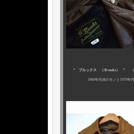
“ ブルックス （Ｂrooks） ”
も 
1960年代頃のモノと1970年代頃