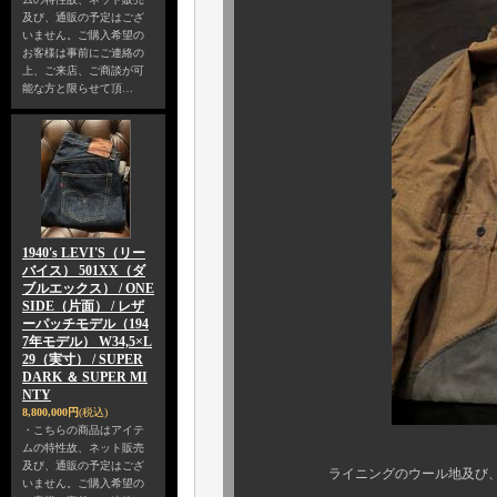
及び、通販の予定はござ
いません。ご購入希望の
お客様は事前にご連絡の
上、ご来店、ご商談が可
能な方と限らせて頂…
1940's LEVI'S（リー
バイス） 501XX（ダ
ブルエックス） / ONE
SIDE（片面） / レザ
ーパッチモデル（194
7年モデル） W34,5×L
29（実寸） / SUPER
DARK ＆ SUPER MI
NTY
8,800,000円
(税込)
・こちらの商品はアイテ
ムの特性故、ネット販売
及び、通販の予定はござ
ライニングのウール地及び、ライ
いません。ご購入希望の