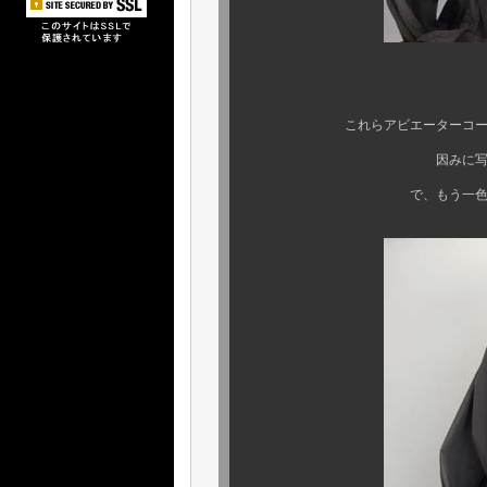
以前にもココで
これらアビエーターコートには、GR
因みに写真の GRY は “
で、もう一色存在する、GRＮ 