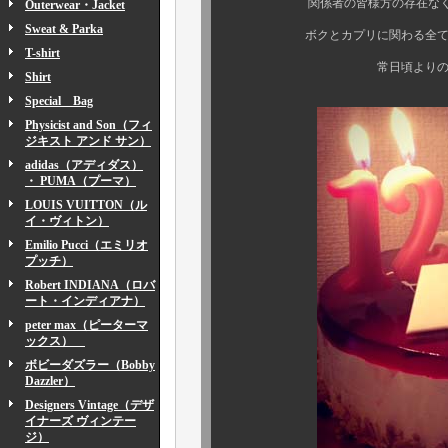
関係者の皆様方の存在なくして、
Outerwear・Jacket
Sweat & Parka
ボクとカプリに関わる全ての皆様
T-shirt
常日頃よりのお力添え、心
Shirt
Special Bag
Physicist and Son（フィ
ジキスト アンド サン）
adidas（アディダス）
・ PUMA（プーマ）
LOUIS VUITTON（ル
イ・ヴィトン）
Emilio Pucci（エミリオ
プッチ）
Robert INDIANA（ロバ
ート・インディアナ）
peter max（ピーターマ
ックス）
ボビーダズラー（Bobby
Dazzler）
Designers Vintage（デザ
イナーズ ヴィンテー
ジ）