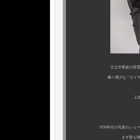
王立空軍故の背景、滅多に市
極々僅少な “ ロイヤルエアフ
早々、お目にかか
上述アイテム特性故
この機会に是非と
1950年代の写真のショートタイプの
まず誰も持ってらっしゃら