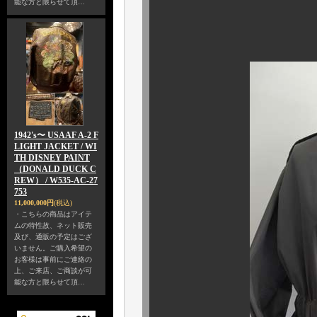
能な方と限らせて頂…
背面も
殊更言うに
1942's〜 USAAF A-2 F
LIGHT JACKET / WI
TH DISNEY PAINT
（DONALD DUCK C
REW） / W535-AC-27
753
11,000,000円
(税込)
・こちらの商品はアイテ
ムの特性故、ネット販売
及び、通販の予定はござ
いません。ご購入希望の
お客様は事前にご連絡の
上、ご来店、ご商談が可
能な方と限らせて頂…