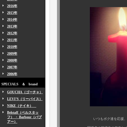
2016年
2015年
2014年
2013年
2012年
2011年
2010年
2009年
2008年
2007年
2006年
SPECIALS ＆ brand
GOUCHA（ゴーチャ）
LEVI’S（リーバイス）
NIKE（ナイキ）
Belstaff（ベルスタッ
フ） ・ Barbour（バブ
いつもボク達を応援、サポート
アー）