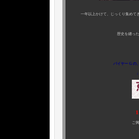
一年以上かけて、じっくり集めてきた
一挙放出
歴史を纏った本物は、貴方
くれぐれも
バイヤー G の
↓
11月2
ご興味のある方、ぜひ 