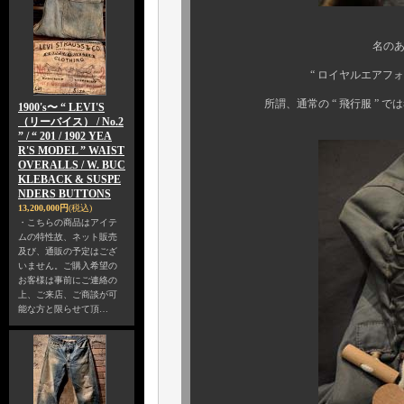
名のある貴族や王族達
“ ロイヤルエアフォース ” 
所謂、通常の “ 飛行服 ” では考
1900's〜 “ LEVI'S
（リーバイス） / No.2
” / “ 201 / 1902 YEA
R'S MODEL ” WAIST
OVERALLS / W. BUC
KLEBACK & SUSPE
NDERS BUTTONS
13,200,000円
(税込)
・こちらの商品はアイテ
ムの特性故、ネット販売
及び、通販の予定はござ
いません。ご購入希望の
お客様は事前にご連絡の
上、ご来店、ご商談が可
能な方と限らせて頂…