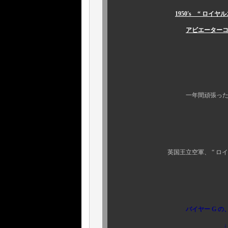
1950's “ ロイヤルエ
アビエーターコート
￥５１２，４
SOLD 
ありがとうご
一年間頑張った、ご自身へ
本物は貴方様を
名のある貴族達も
英国王立空軍、 “ ロイヤルエアフォース 
アビエータ
この機会
バイヤー G の
↓