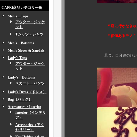
CAPRi商品カテゴリ一覧
Men's Tops
引き続き、カプリ
アウター・ジャケ
“ 店に行かなきゃ分からない ”
ット
Tシャツ・シャツ
“ 価値あるモノ ” “ 一
Men's Bottoms
実店舗の存在意義
Men's Shoes & Sandals
且つ、自分達の想いを強力に発
Lady's Tops
アウター・ジャケ
ット
Lady's Bottoms
スカート・パンツ
Lady's Dress（ドレス）
Bag（バッグ）
Accessories・Interior
Interior（インテリ
ア）
Accessories（アク
セサリー）