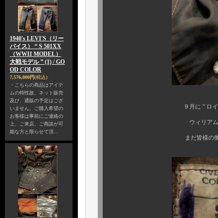
1940's LEVI'S（リー
バイス） “ S 501XX
（WWII MODEL）
大戦モデル ” (1) / GO
OD COLOR
7,576,800円
(税込)
・こちらの商品はアイテ
ムの特性故、ネット販売
及び、通販の予定はござ
９月に “ ロイヤルエアフォ
いません。ご購入希望の
お客様は事前にご連絡の
ウィリアム王子着用のアビ
上、ご来店、ご商談が可
能な方と限らせて頂…
まだ皆様の御記憶に新しい