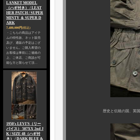
LANKET MODEL
（ハギ付き） / LEAT
HER PATCH / SUPER
MINTY ＆ SUPER D
ARK
7,480,000円
(税込)
・こちらの商品はアイテ
ムの特性故、ネット販売
及び、通販の予定はござ
いません。ご購入希望の
お客様は事前にご連絡の
上、ご来店、ご商談が可
能な方と限らせて頂…
歴史と伝統の国、英国が誇るロ
1950's LEVI'S（リー
バイス） 507XX 2nd J
K / SIZE 48（ハギ付
き） / DARK BLUE &