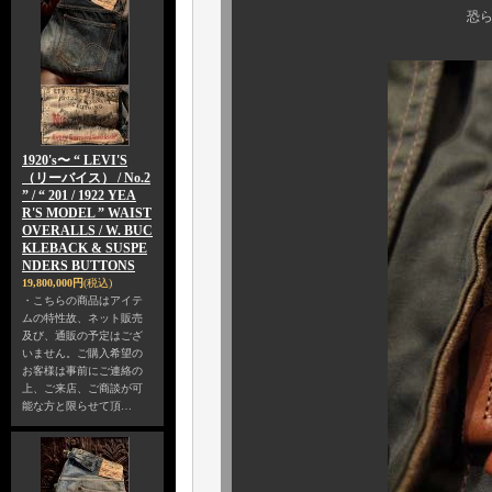
恐らく、多くの皆様方
1920's〜 “ LEVI'S
（リーバイス） / No.2
” / “ 201 / 1922 YEA
R'S MODEL ” WAIST
OVERALLS / W. BUC
KLEBACK & SUSPE
NDERS BUTTONS
19,800,000円
(税込)
・こちらの商品はアイテ
ムの特性故、ネット販売
及び、通販の予定はござ
いません。ご購入希望の
お客様は事前にご連絡の
上、ご来店、ご商談が可
能な方と限らせて頂…