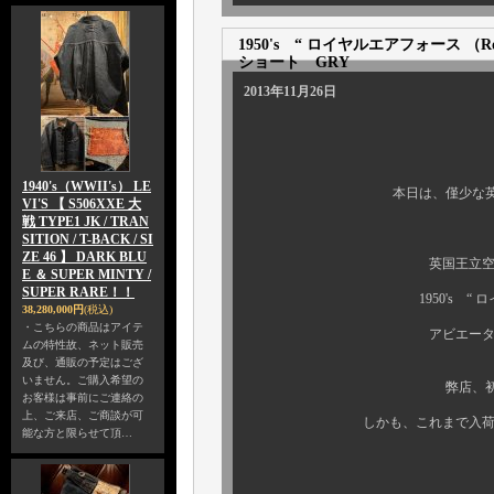
1950's “ ロイヤルエアフォース （Roya
ショート GRY
2013年11月26日
1940's（WWII's） LE
本日は、僅少な英国ビンテー
VI'S 【 S506XXE 大
戦 TYPE1 JK / TRAN
そ
SITION / T-BACK / SI
ZE 46 】 DARK BLU
英国王立空軍、ロイヤル
E ＆ SUPER MINTY /
SUPER RARE！！
1950's “ ロイヤルエアフォース
38,280,000円
(税込)
・こちらの商品はアイテ
アビエーターコート （Aviat
ムの特性故、ネット販売
及び、通販の予定はござ
いません。ご購入希望の
弊店、初の入荷となるシ
お客様は事前にご連絡の
上、ご来店、ご商談が可
しかも、これまで入荷の “ RAF
能な方と限らせて頂…
一番古いタイプ