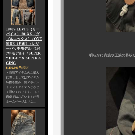
1940's LEVI'S（リー
バイス） 501XX（ダ
ブルエックス） / ONE
SIDE（片面） / レザ
フード周囲の仕
ーパッチモデル（194
7年モデル） / SUPER
明らかに貴族や王族の将校たちを意
“ HIGE ” & SUPER A
GING
8,236,800円
(税込)
・当該アイテムのご購入
に際しましてはアイテム
特性を鑑み、要アポイン
トメントアイテムとさせ
て頂いております。（ご
面倒ではございますが当
ホームページよりご…