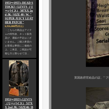
1953〜1955's DEAD S
TOCK!! / LEVI'S（リ
ーバイス） 507XX 2n
d JK / SIZE 40 / W. "
SUPER JUICY LEAT
HER PATCH "
6,916,800円
(税込)
・こちらの商品はアイテ
ムの特性故、ネット販売
及び、通販の予定はござ
いません。ご購入希望の
お客様は事前にご連絡の
上、ご来店、ご商談が可
能な方と限らせて頂…
英国政府官給品の証、“ ブロードア
1953〜1955’s LEVI'S
（リーバイス） 517X
X 2nd JK / SIZE46 / B