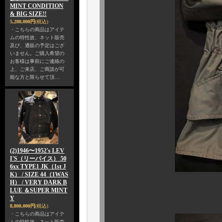
MINT CONDITION
& BIG SIZE!!
5,280,000円
(税込)
・こちらの商品はアイテ
ムの特性故、ネット販売
及び、通販の予定はござ
いません。ご購入希望の
お客様は事前にご連絡の
上、ご来店、ご商談が可
能な方と限らせて頂…
(2)1946〜1952's LEV
I'S（リーバイス） 50
6xx TYPE1 JK（1st J
K） / SIZE 44（1WAS
H） / VERY DARK B
LUE ＆SUPER MINT
コンディション
Y
8,800,000円
(税込)
・こちらの商品はアイテ
ムの特性故、ネット販売