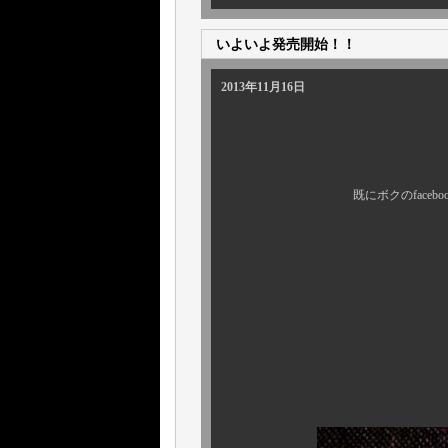
いよいよ発売開始！！
2013年11月16日
既にボクのfacebookペー
その全貌は先
本日はHPで
そ
大変長らくお待た
あの “ 一点モノ 