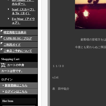
Key Holder（キー
ホルダー）
Scarf（スカーフ）
＆ Tie（タイ）
Eye Wear（アイウ
ェア）
特定商取引法表示
CAPRi BLOG / ブログ
顧客様の皆様方をはじめ、ボク
ご利用ガイド
今後とも変わらぬご厚誼とご指導
ご来店ご予約について
次の一年も楽しん
Shopping Cart
２０
カートの中身
１１/３０
カートは空です。
CA
o,Ltd.
ログイン
新規登録はこちら
表 田中聡介
ログインはこちら
Hot Item