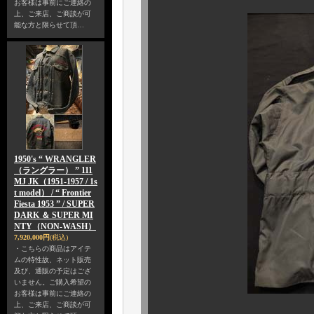
お客様は事前にご連絡の
上、ご来店、ご商談が可
能な方と限らせて頂…
1950's “ WRANGLER
（ラングラー） ” 111
MJ JK（1951-1957 / 1s
t model） / “ Frontier
Fiesta 1953 ” / SUPER
DARK ＆ SUPER MI
NTY（NON-WASH）
7,920,000円
(税込)
・こちらの商品はアイテ
ムの特性故、ネット販売
及び、通販の予定はござ
いません。ご購入希望の
お客様は事前にご連絡の
上、ご来店、ご商談が可