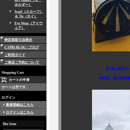
Key Holder（キー
ホルダー）
Scarf（スカーフ）
＆ Tie（タイ）
Eye Wear（アイウ
ェア）
特定商取引法表示
CAPRi BLOG / ブログ
ご利用ガイド
ご来店ご予約について
第3便も初見ア
Shopping Cart
高鮮度、高付加価値アイテム
カートの中身
カートは空です。
ログイン
新規登録はこちら
ログインはこちら
Hot Item