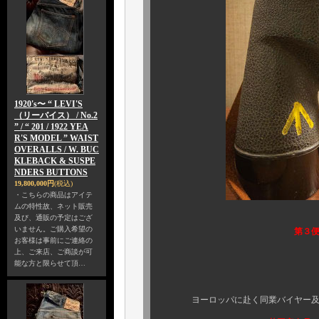
1920's〜 “ LEVI'S
（リーバイス） / No.2
” / “ 201 / 1922 YEA
R'S MODEL ” WAIST
OVERALLS / W. BUC
KLEBACK & SUSPE
NDERS BUTTONS
19,800,000円
(税込)
・こちらの商品はアイテ
ムの特性故、ネット販売
及び、通販の予定はござ
いません。ご購入希望の
第３
お客様は事前にご連絡の
上、ご来店、ご商談が可
そ
能な方と限らせて頂…
英国をは
ヨーロッパに赴く同業バイヤー及び、