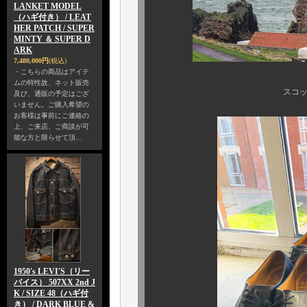
LANKET MODEL
（ハギ付き） / LEAT
HER PATCH / SUPER
MINTY ＆ SUPER D
ARK
7,480,000円
(税込)
・こちらの商品はアイテ
ムの特性故、ネット販売
スコットランド北東部
及び、通販の予定はござ
いません。ご購入希望の
お客様は事前にご連絡の
上、ご来店、ご商談が可
能な方と限らせて頂…
1950's LEVI'S（リー
バイス） 507XX 2nd J
K / SIZE 48（ハギ付
き） / DARK BLUE &