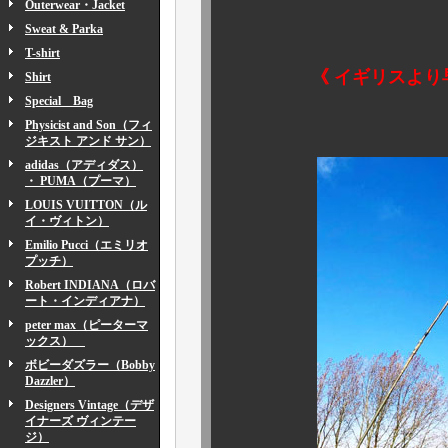
Outerwear・Jacket
Sweat & Parka
T-shirt
《
イギリスより
Shirt
Special Bag
Physicist and Son（フィ
ジキスト アンド サン）
adidas（アディダス）
・ PUMA（プーマ）
LOUIS VUITTON（ル
イ・ヴィトン）
Emilio Pucci（エミリオ
プッチ）
Robert INDIANA（ロバ
ート・インディアナ）
peter max（ピーターマ
ックス）
ボビーダズラー（Bobby
Dazzler）
Designers Vintage（デザ
イナーズ ヴィンテー
ジ）