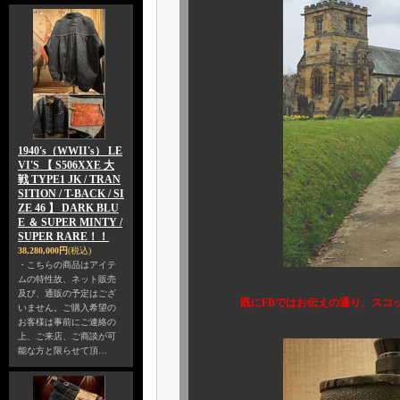
1940's（WWII's） LE
VI'S 【 S506XXE 大
戦 TYPE1 JK / TRAN
SITION / T-BACK / SI
ZE 46 】 DARK BLU
E ＆ SUPER MINTY /
SUPER RARE！！
38,280,000円
(税込)
・こちらの商品はアイテ
ムの特性故、ネット販売
及び、通販の予定はござ
既にFBではお伝えの通り、スコ
いません。ご購入希望の
お客様は事前にご連絡の
上、ご来店、ご商談が可
能な方と限らせて頂…