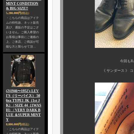
MINT CONDITION
& BIG SIZE!!
5,280,000円
(税込)
・こちらの商品はアイテ
ムの特性故、ネット販売
及び、通販の予定はござ
いません。ご購入希望の
お客様は事前にご連絡の
上、ご来店、ご商談が可
能な方と限らせて頂…
今回もRAF及び、オフ
《 サンダース 》 コントラク
(2)1946〜1952's LEV
I'S（リーバイス） 50
6xx TYPE1 JK（1st J
K） / SIZE 44（1WAS
H） / VERY DARK B
LUE ＆SUPER MINT
Y
8,800,000円
(税込)
・こちらの商品はアイテ
ムの特性故、ネット販売