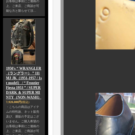
お客様は事前にご連絡の
上、ご来店、ご商談が可
能な方と限らせて頂…
は
1950's “ WRANGLER
ご覧の
（ラングラー） ” 111
MJ JK（1951-1957 / 1s
《 サンダ
t model） / “ Frontier
Fiesta 1953 ” / SUPER
DARK ＆ SUPER MI
NTY（NON-WASH）
7,920,000円
(税込)
・こちらの商品はアイテ
ムの特性故、ネット販売
及び、通販の予定はござ
いません。ご購入希望の
お客様は事前にご連絡の
上、ご来店、ご商談が可