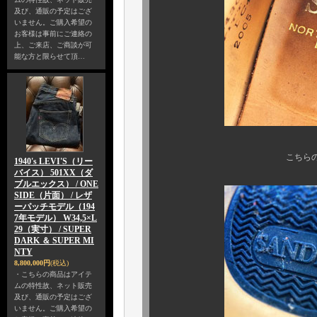
及び、通販の予定はござ
いません。ご購入希望の
お客様は事前にご連絡の
上、ご来店、ご商談が可
能な方と限らせて頂…
こちらのフォントは間違
1940's LEVI'S（リー
バイス） 501XX（ダ
ブルエックス） / ONE
SIDE（片面） / レザ
ーパッチモデル（194
7年モデル） W34,5×L
29（実寸） / SUPER
DARK ＆ SUPER MI
NTY
8,800,000円
(税込)
・こちらの商品はアイテ
ムの特性故、ネット販売
及び、通販の予定はござ
いません。ご購入希望の