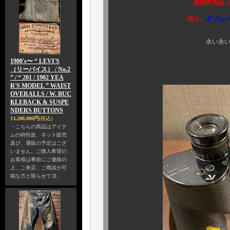
英国官有品（官給品）の証
何と、
ダブル
永い永い歳月をかけて、
1900's〜 “ LEVI'S
泣きそう
（リーバイス） / No.2
” / “ 201 / 1902 YEA
R'S MODEL ” WAIST
OVERALLS / W. BUC
KLEBACK & SUSPE
NDERS BUTTONS
13,200,000円
(税込)
・こちらの商品はアイテ
ムの特性故、ネット販売
及び、通販の予定はござ
いません。ご購入希望の
お客様は事前にご連絡の
上、ご来店、ご商談が可
能な方と限らせて頂…