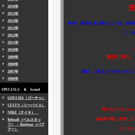
2016年
2015年
2014年
第1便、第2便入荷に際しましては、全国
2013年
ここに深く感謝、御礼
2012年
2011年
お陰様で今
2010年
連日に亘り、大盛況を
2009年
2008年
2007年
連日、ご遠方よりわざわざカプ
2006年
誠にありがとう
SPECIALS ＆ brand
GOUCHA（ゴーチャ）
LEVI’S（リーバイス）
気になってらっしゃる、あ
NIKE（ナイキ）
お陰様で既に完売してしまい
Belstaff（ベルスタッ
フ） ・ Barbour（バブ
くれぐれもお早めにお
アー）