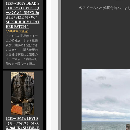
1953〜1955's DEAD S
各アイテムへの鮮度付与へ、より一
TOCK!! / LEVI'S（リ
ーバイス） 507XX 2n
d JK / SIZE 40 / W. "
SUPER JUICY LEAT
熱くなってしま
HER PATCH "
6,916,800円
(税込)
長々とすみ
・こちらの商品はアイテ
ムの特性故、ネット販売
及び、通販の予定はござ
いません。ご購入希望の
さてさて、続
お客様は事前にご連絡の
上、ご来店、ご商談が可
能な方と限らせて頂…
1953〜1955’s LEVI'S
（リーバイス） 517X
X 2nd JK / SIZE46 / B