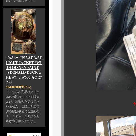
能な方と限らせて頂…
1942's〜 USAAF A-2 F
LIGHT JACKET / WI
TH DISNEY PAINT
（DONALD DUCK C
REW） / W535-AC-27
753
11,000,000円
(税込)
・こちらの商品はアイテ
ムの特性故、ネット販売
及び、通販の予定はござ
いません。ご購入希望の
お客様は事前にご連絡の
上、ご来店、ご商談が可
能な方と限らせて頂…