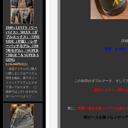
1940's LEVI'S（リー
分からない方、
バイス） 501XX（ダ
ブルエックス） / ONE
詳細は長くなるので
SIDE（片面） / レザ
ーパッチモデル（194
今回、ようや
7年モデル） / SUPER
“ HIGE ” & SUPER A
GING
8,236,800円
(税込)
嬉しくて声を
・当該アイテムのご購入
に際しましてはアイテム
特性を鑑み、要アポイン
この矢印のダブルマーク、そしてアイ
トメントアイテムとさせ
て頂いております。（ご
因みにコチラ、同じ
面倒ではございますが当
ホームページよりご…
更に、
世界一有名な超シリアスなあの
同ピースを様々なメディ