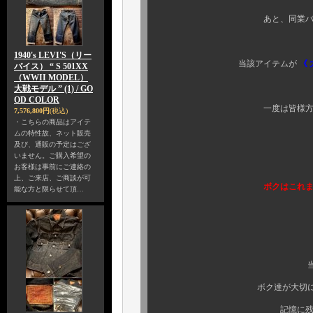
あと、同業バイヤーの皆様
1940's LEVI'S（リー
当該アイテムが
《 
バイス） “ S 501XX
（WWII MODEL）
迫力の展示がさ
大戦モデル ” (1) / GO
OD COLOR
一度は皆様方、ご覧になら
7,576,800円
(税込)
・こちらの商品はアイテ
ムの特性故、ネット販売
及び、通販の予定はござ
いません。ご購入希望の
お客様は事前にご連絡の
上、ご来店、ご商談が可
ボクはこれまで、当該アイ
能な方と限らせて頂…
しかもご覧の通りの
当該アイテムの入手
ボク達が大切にしている、カ
記憶に残るディスプレイ