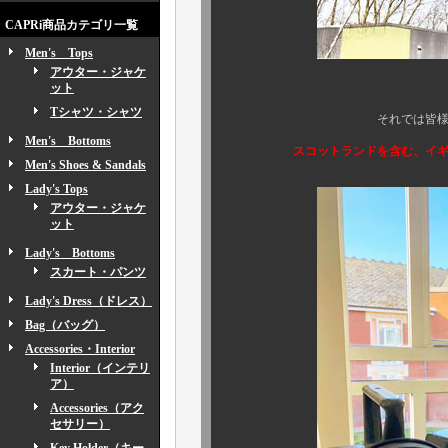
CAPRi商品カテゴリ一覧
Men's Tops
アウター・ジャケ
ット
Tシャツ・シャツ
それでは皆様方、 大変長
Men's Bottoms
スコットランドを含む、イギ
Men's Shoes & Sandals
Lady's Tops
アウター・ジャケ
ット
Lady's Bottoms
スカート・パンツ
Lady's Dress（ドレス）
Bag（バッグ）
Accessories・Interior
Interior（インテリ
ア）
Accessories（アク
セサリー）