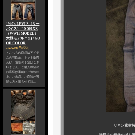
1940's LEVI'S（リー
バイス） “ S 501XX
（WWII MODEL）
大戦モデル ” (1) / GO
OD COLOR
7,576,800円
(税込)
・こちらの商品はアイテ
ムの特性故、ネット販売
及び、通販の予定はござ
いません。ご購入希望の
お客様は事前にご連絡の
上、ご来店、ご商談が可
能な方と限らせて頂…
リネン素材