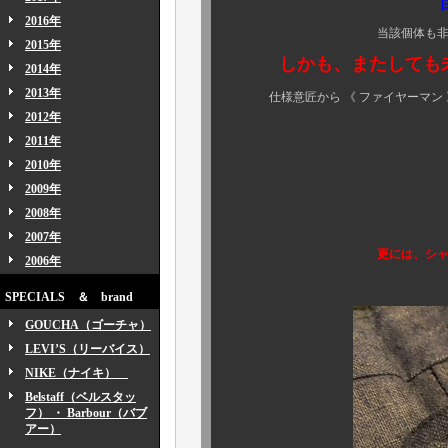
2016年
当該個体も非常に古くて
2015年
しかも、またしても未使
2014年
2013年
仕様意匠から 《 ファイヤーマン 》
2012年
2011年
既に顧客様
2010年
カプリ店頭のみ、
2009年
2008年
2007年
更には、シャリ感も満点の
2006年
SPECIALS ＆ brand
GOUCHA（ゴーチャ）
LEVI’S（リーバイス）
NIKE（ナイキ）
Belstaff（ベルスタッ
フ） ・ Barbour（バブ
アー）