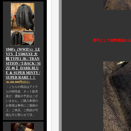
素材は上述し
所謂、フレン
厚手にして粗野感溢れ
1940's（WWII's） LE
写真からも存分に
VI'S 【 S506XXE 大
戦 TYPE1 JK / TRAN
SITION / T-BACK / SI
ZE 46 】 DARK BLU
E ＆ SUPER MINTY /
SUPER RARE！！
38,280,000円
(税込)
・こちらの商品はアイテ
ムの特性故、ネット販売
及び、通販の予定はござ
いません。ご購入希望の
お客様は事前にご連絡の
上、ご来店、ご商談が可
能な方と限らせて頂…