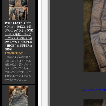
1940's LEVI'S（リー
バイス） 501XX（ダ
ブルエックス） / ONE
SIDE（片面） / レザ
ーパッチモデル（194
7年モデル） / SUPER
“ HIGE ” & SUPER A
GING
8,236,800円
(税込)
・当該アイテムのご購入
に際しましてはアイテム
特性を鑑み、要アポイン
トメントアイテムとさせ
て頂いております。（ご
面倒ではございますが当
ホームページよりご…
フレンチワークな極太ワイド