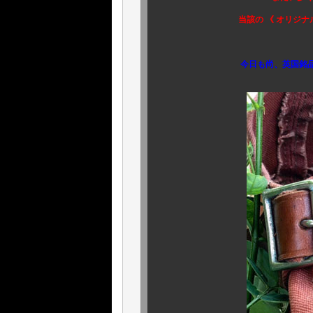
当該の 《 オリジナル 》 を
そ
今日も尚、英国銘