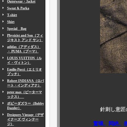
Outerwear・Jacket
Sweat & Parka
T-shirt
Shirt
Special Bag
Physicist and Son（フィ
ジキスト アンド サン）
adidas（アディダス）
・ PUMA（プーマ）
LOUIS VUITTON（ル
イ・ヴィトン）
Emilio Pucci（エミリオ
プッチ）
Robert INDIANA（ロバ
ート・インディアナ）
peter max（ピーターマ
何と
ックス）
ボビーダズラー（Bobby
Dazzler）
針刺し意匠
Designers Vintage（デザ
イナーズ ヴィンテー
驚嘆、悶絶、羨望
ジ）