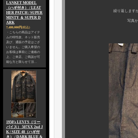
LANKET MODEL
（ハギ付き） / LEAT
繰り返しますが、コンディシ
HER PATCH / SUPER
MINTY ＆ SUPER D
写真からも容易に窺い
ARK
7,480,000円
(税込)
・こちらの商品はアイテ
ムの特性故、ネット販売
及び、通販の予定はござ
いません。ご購入希望の
お客様は事前にご連絡の
上、ご来店、ご商談が可
能な方と限らせて頂…
1950's LEVI'S（リー
バイス） 507XX 2nd J
K / SIZE 48（ハギ付
き） / DARK BLUE &