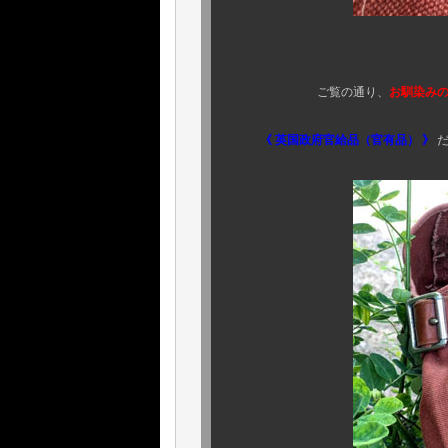
英国政府官給品（
ご覧の通り、
お馴染みの 
《 英国政府官給品（官有品） 》
だ