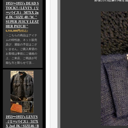
皆様方の想像の域を遥かに超え
1953〜1955's DEAD S
TOCK!! / LEVI'S（リ
ーバイス） 507XX 2n
d JK / SIZE 40 / W. "
SUPER JUICY LEAT
HER PATCH "
6,916,800円
(税込)
・こちらの商品はアイテ
ムの特性故、ネット販売
及び、通販の予定はござ
いません。ご購入希望の
お客様は事前にご連絡の
上、ご来店、ご商談が可
能な方と限らせて頂…
1953〜1955’s LEVI'S
（リーバイス） 517X
X 2nd JK / SIZE46 / B