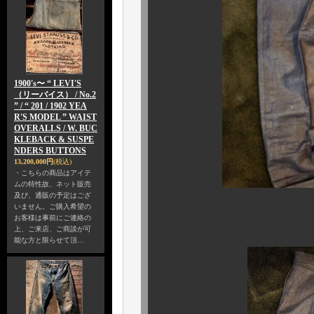
1900's〜 “ LEVI'S
（リーバイス） / No.2
” / “ 201 / 1902 YEA
R'S MODEL ” WAIST
OVERALLS / W. BUC
KLEBACK & SUSPE
NDERS BUTTONS
13,200,000円
(税込)
・こちらの商品はアイテ
ムの特性故、ネット販売
及び、通販の予定はござ
いません。ご購入希望の
お客様は事前にご連絡の
シルエットも
上、ご来店、ご商談が可
能な方と限らせて頂…