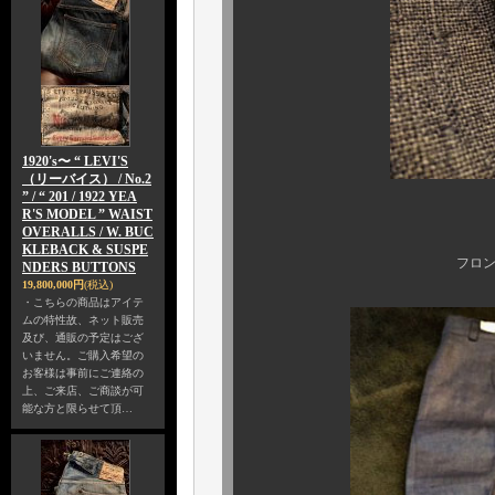
1920's〜 “ LEVI'S
（リーバイス） / No.2
” / “ 201 / 1922 YEA
R'S MODEL ” WAIST
凄まじいまでの迫
OVERALLS / W. BUC
KLEBACK & SUSPE
フロントボタンのメタ
NDERS BUTTONS
19,800,000円
(税込)
・こちらの商品はアイテ
ムの特性故、ネット販売
及び、通販の予定はござ
いません。ご購入希望の
お客様は事前にご連絡の
上、ご来店、ご商談が可
能な方と限らせて頂…