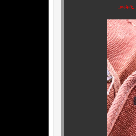
1940年代、ＷＷⅡ期頃