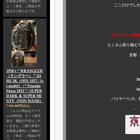
お客様は事前にご連絡の
ここだけでしか手に入
上、ご来店、ご商談が可
能な方と限らせて頂…
そろそ
『 カプリでしか買えな
たくさん取り揃えて、皆様方
京都 
1950's “ WRANGLER
（ラングラー） ” 111
t
MJ JK（1951-1957 / 1s
t model） / “ Frontier
t
Fiesta 1953 ” / SUPER
DARK ＆ SUPER MI
バイヤー G の、買い付け裏
NTY（NON-WASH）
7,920,000円
(税込)
↓
・こちらの商品はアイテ
ムの特性故、ネット販売
及び、通販の予定はござ
いません。ご購入希望の
お客様は事前にご連絡の
上、ご来店、ご商談が可