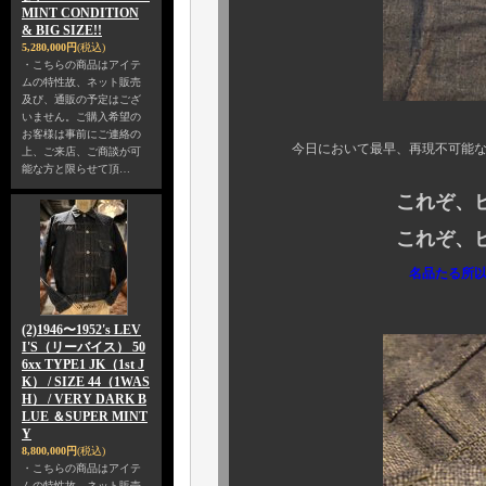
MINT CONDITION
& BIG SIZE!!
5,280,000円
(税込)
・こちらの商品はアイテ
ムの特性故、ネット販売
及び、通販の予定はござ
いません。ご購入希望の
お客様は事前にご連絡の
今日において最早、再現不可能
上、ご来店、ご商談が可
能な方と限らせて頂…
これぞ、ビンテー
これぞ、ビンテー
名品たる所以、本物たる所
(2)1946〜1952's LEV
I'S（リーバイス） 50
6xx TYPE1 JK（1st J
K） / SIZE 44（1WAS
H） / VERY DARK B
LUE ＆SUPER MINT
Y
8,800,000円
(税込)
・こちらの商品はアイテ
ムの特性故、ネット販売