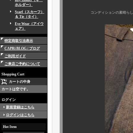
Key Holder（キー
ホルダー）
Scarf（スカーフ）
コンディションの素晴らしさは写
＆ Tie（タイ）
Eye Wear（アイウ
ェア）
特定商取引法表示
CAPRi BLOG / ブログ
ご利用ガイド
ご来店ご予約について
Shopping Cart
カートの中身
カートは空です。
ログイン
新規登録はこちら
ログインはこちら
Hot Item