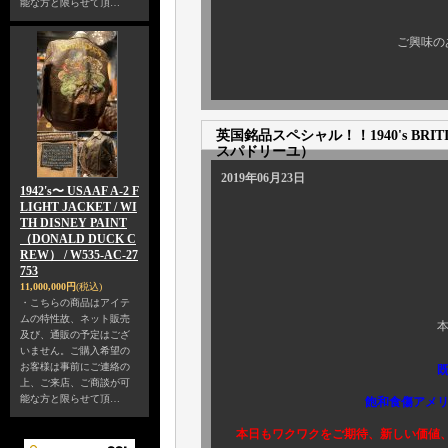
能な方と限らせて頂…
１月６日 更
ご興味の
英国銘品スペシャル！！1940's BRITISH
スパドリーユ）
2019年06月23日
1942's〜 USAAF A-2 F
LIGHT JACKET / WI
TH DISNEY PAINT
（DONALD DUCK C
REW） / W535-AC-27
753
11,000,000円
(税込)
・こちらの商品はアイテ
ムの特性故、ネット販売
本日は
及び、通販の予定はござ
いません。ご購入希望の
お客様は事前にご連絡の
既に価値形成が確
上、ご来店、ご商談が可
能な方と限らせて頂…
飽和食傷アメリカンビンテ
本日もワクワクをご期待、新しい価値