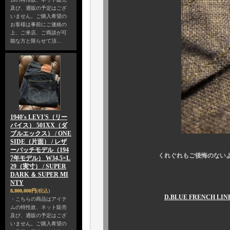
及び、通販の予定はござ
いません。ご購入希望の
お客様は事前にご連絡の
上、ご来店、ご商談が可
能な方と限らせて頂…
1940's LEVI'S（リー
バイス） 501XX（ダ
ブルエックス） / ONE
SIDE（片面） / レザ
ーパッチモデル（194
くれぐれもご後悔のないよう、ご
7年モデル） W34,5×L
29（実寸） / SUPER
DARK ＆ SUPER MI
NTY
8,800,000円
(税込)
D.BLUE FRENCH LIN
・こちらの商品はアイテ
ムの特性故、ネット販売
￥188,0
及び、通販の予定はござ
いません。ご購入希望の