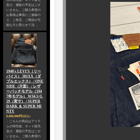
及び、通販の予定はござ
いません。ご購入希望の
お客様は事前にご連絡の
上、ご来店、ご商談が可
能な方と限らせて頂…
1940's LEVI'S（リー
バイス） 501XX（ダ
ブルエックス） / ONE
SIDE（片面） / レザ
ーパッチモデル（194
7年モデル） W34,5×L
29（実寸） / SUPER
DARK ＆ SUPER MI
NTY
8,800,000円
(税込)
・こちらの商品はアイテ
ムの特性故、ネット販売
及び、通販の予定はござ
いません。ご購入希望の