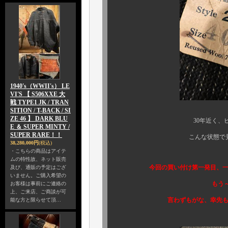
1940's（WWII's） LE
VI'S 【 S506XXE 大
戦 TYPE1 JK / TRAN
SITION / T-BACK / SI
ZE 46 】 DARK BLU
30年近く、ビンテージの
E ＆ SUPER MINTY /
SUPER RARE！！
こんな状態で見たのも、買
38,280,000円
(税込)
・こちらの商品はアイテ
ムの特性故、ネット販売
今回の買い付け第一発目、一点目の
及び、通販の予定はござ
いません。ご購入希望の
もう～嬉しいし、縁
お客様は事前にご連絡の
上、ご来店、ご商談が可
言わずもがな、幸先も良いし、
能な方と限らせて頂…