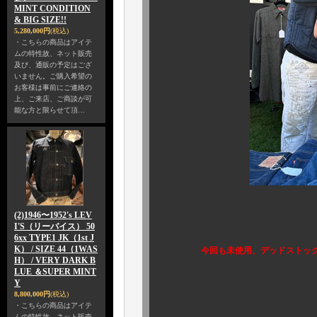
MINT CONDITION
& BIG SIZE!!
5,280,000円
(税込)
・こちらの商品はアイテ
ムの特性故、ネット販売
及び、通販の予定はござ
いません。ご購入希望の
お客様は事前にご連絡の
上、ご来店、ご商談が可
能な方と限らせて頂…
(2)1946〜1952's LEV
I'S（リーバイス） 50
6xx TYPE1 JK（1st J
K） / SIZE 44（1WAS
今回も未使用、デッドストックの505 “ 
H） / VERY DARK B
LUE ＆SUPER MINT
Y
8,800,000円
(税込)
・こちらの商品はアイテ
ムの特性故、ネット販売