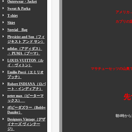
Outerwear・Jacket
Sweat & Parka
アメリカ→イギリス→
T-shirt
カプリの定番買い付け
Shirt
Special Bag
Physicist and Son（フィ
ジキスト アンド サン）
adidas（アディダス）
・ PUMA（プーマ）
LOUIS VUITTON（ル
イ・ヴィトン）
マサチューセッツの山奥で開催さ
Emilio Pucci（エミリオ
プッチ）
Robert INDIANA（ロバ
ート・インディアナ）
先ずはコ
peter max（ピーターマ
ックス）
ボビーダズラー（Bobby
Dazzler）
朝4時から並
Designers Vintage（デザ
イナーズ ヴィンテー
ジ）