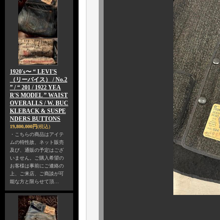
1920's〜 “ LEVI'S
（リーバイス） / No.2
” / “ 201 / 1922 YEA
R'S MODEL ” WAIST
OVERALLS / W. BUC
KLEBACK & SUSPE
NDERS BUTTONS
19,800,000円
(税込)
・こちらの商品はアイテ
ムの特性故、ネット販売
及び、通販の予定はござ
いません。ご購入希望の
お客様は事前にご連絡の
上、ご来店、ご商談が可
能な方と限らせて頂…