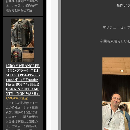
お客様は事前にご連絡の
名作デッ
上、ご来店、ご商談が可
能な方と限らせて頂…
マサチューセッツでお世話に
今回も素晴らしいビンテージ
1950's “ WRANGLER
（ラングラー） ” 111
MJ JK（1951-1957 / 1s
t model） / “ Frontier
Fiesta 1953 ” / SUPER
DARK ＆ SUPER MI
NTY（NON-WASH）
7,920,000円
(税込)
・こちらの商品はアイテ
ムの特性故、ネット販売
及び、通販の予定はござ
いません。ご購入希望の
お客様は事前にご連絡の
上、ご来店、ご商談が可