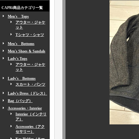
CAPRi商品カテゴリ一覧
Men's Tops
アウター・ジャケ
ット
Tシャツ・シャツ
Men's Bottoms
Men's Shoes & Sandals
Lady's Tops
アウター・ジャケ
ット
Lady's Bottoms
スカート・パンツ
Lady's Dress（ドレス）
Bag（バッグ）
Accessories・Interior
Interior（インテリ
ア）
Accessories（アク
セサリー）