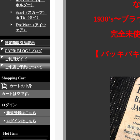
Key Holder（キー
な、なん
ホルダー）
Scarf（スカーフ）
1930's〜ブラ
＆ Tie（タイ）
Eye Wear（アイウ
ェア）
完全未使用、
特定商取引法表示
CAPRi BLOG / ブログ
【 バッキバキの
ご利用ガイド
ご来店ご予約について
Shopping Cart
カートの中身
カートは空です。
ログイン
新規登録はこちら
ログインはこちら
Hot Item