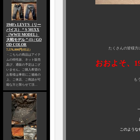
キ
1940's LEVI'S（リー
バイス） “ S 501XX
（WWII MODEL）
既に色んなと
大戦モデル ” (1) / GO
OD COLOR
たくさんの皆様方に話題にし
7,576,800円
(税込)
・こちらの商品はアイテ
ムの特性故、ネット販売
おおよそ、1
及び、通販の予定はござ
いません。ご購入希望の
お客様は事前にご連絡の
もう、ビックリ、
上、ご来店、ご商談が可
能な方と限らせて頂…
一体、どんな
どんな着用を
このような色落ちになっ