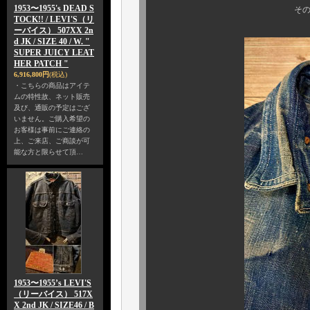
1953〜1955's DEAD S
その興味は尽きま
TOCK!! / LEVI'S（リ
ーバイス） 507XX 2n
d JK / SIZE 40 / W. "
SUPER JUICY LEAT
HER PATCH "
6,916,800円
(税込)
・こちらの商品はアイテ
ムの特性故、ネット販売
及び、通販の予定はござ
いません。ご購入希望の
お客様は事前にご連絡の
上、ご来店、ご商談が可
能な方と限らせて頂…
1953〜1955’s LEVI'S
（リーバイス） 517X
X 2nd JK / SIZE46 / B