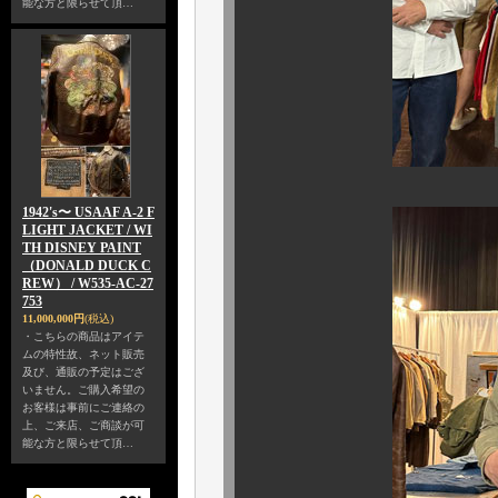
能な方と限らせて頂…
1942's〜 USAAF A-2 F
LIGHT JACKET / WI
TH DISNEY PAINT
（DONALD DUCK C
REW） / W535-AC-27
753
11,000,000円
(税込)
・こちらの商品はアイテ
ムの特性故、ネット販売
及び、通販の予定はござ
いません。ご購入希望の
お客様は事前にご連絡の
上、ご来店、ご商談が可
能な方と限らせて頂…