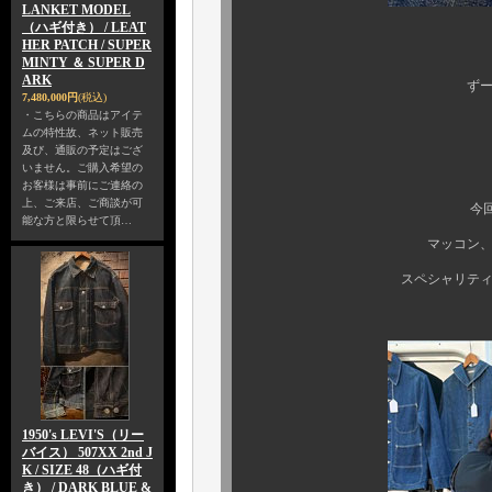
LANKET MODEL
（ハギ付き） / LEAT
HER PATCH / SUPER
もう～惚れ
MINTY ＆ SUPER D
ARK
ずーーーっと見て
7,480,000円
(税込)
・こちらの商品はアイテ
ムの特性故、ネット販売
及び、通販の予定はござ
いません。ご購入希望の
お客様は事前にご連絡の
上、ご来店、ご商談が可
今回もビンテー
能な方と限らせて頂…
マッコン、バッキバキ
スペシャリティーな個体の
1950's LEVI'S（リー
バイス） 507XX 2nd J
K / SIZE 48（ハギ付
き） / DARK BLUE &