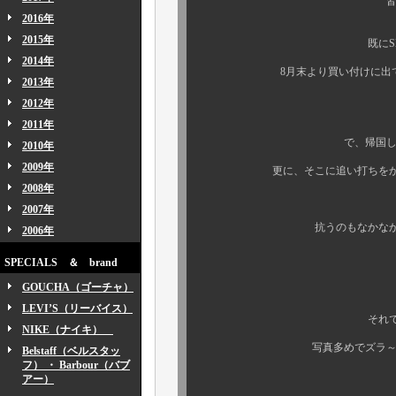
皆様方、こん
2016年
2015年
既にSNS等でもご
2014年
8月末より買い付けに出てまして
2013年
2012年
2011年
で、帰国しても尚、ま
2010年
2009年
更に、そこに追い打ちをかけるよ
2008年
いや
2007年
抗うのもなかなか厳しい年
2006年
SPECIALS ＆ brand
GOUCHA（ゴーチャ）
さて！
LEVI’S（リーバイス）
それでは、いつも
NIKE（ナイキ）
写真多めでズラ～ッとダイ
Belstaff（ベルスタッ
フ） ・ Barbour（バブ
アー）