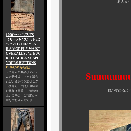
あんまり自己満してち
これは嬉
本当に嬉
1900's〜 “ LEVI'S
（リーバイス） / No.2
” / “ 201 / 1902 YEA
そし
R'S MODEL ” WAIST
OVERALLS / W. BUC
KLEBACK & SUSPE
NDERS BUTTONS
13,200,000円
(税込)
・こちらの商品はアイテ
Suuuuuuuuuu
ムの特性故、ネット販売
及び、通販の予定はござ
いません。ご購入希望の
眼が覚めるようなスペシャルがお出ま
お客様は事前にご連絡の
上、ご来店、ご商談が可
能な方と限らせて頂…