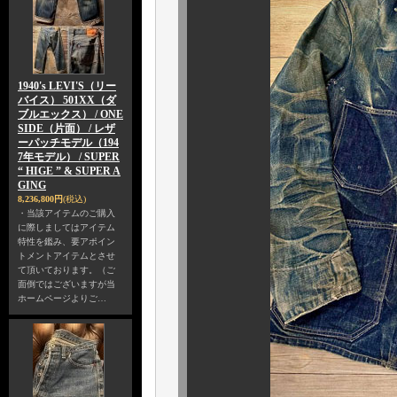
1940's LEVI'S（リー
バイス） 501XX（ダ
ブルエックス） / ONE
SIDE（片面） / レザ
ーパッチモデル（194
7年モデル） / SUPER
“ HIGE ” & SUPER A
GING
8,236,800円
(税込)
・当該アイテムのご購入
に際しましてはアイテム
特性を鑑み、要アポイン
トメントアイテムとさせ
て頂いております。（ご
面倒ではございますが当
ホームページよりご…