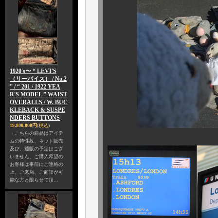
1920's〜 “ LEVI'S
（リーバイス） / No.2
” / “ 201 / 1922 YEA
R'S MODEL ” WAIST
OVERALLS / W. BUC
KLEBACK & SUSPE
NDERS BUTTONS
19,800,000円
(税込)
・こちらの商品はアイテ
ムの特性故、ネット販売
及び、通販の予定はござ
いません。ご購入希望の
お客様は事前にご連絡の
上、ご来店、ご商談が可
能な方と限らせて頂…