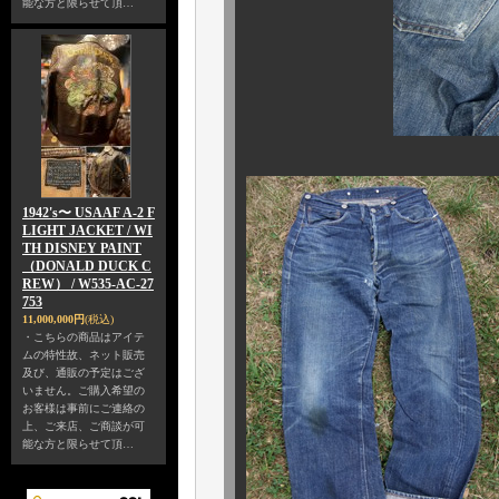
能な方と限らせて頂…
1942's〜 USAAF A-2 F
LIGHT JACKET / WI
TH DISNEY PAINT
（DONALD DUCK C
REW） / W535-AC-27
753
11,000,000円
(税込)
・こちらの商品はアイテ
ムの特性故、ネット販売
及び、通販の予定はござ
いません。ご購入希望の
お客様は事前にご連絡の
上、ご来店、ご商談が可
能な方と限らせて頂…