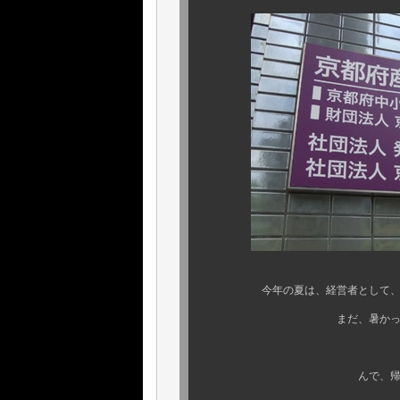
今年の夏は、経営者として、び～～
まだ、暑かった ８月、９
で、午後は．
んで、帰宅後．．．この