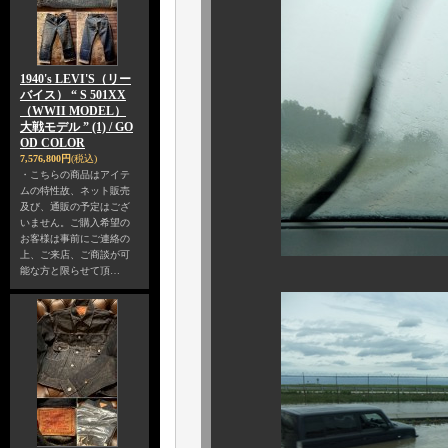
1940's LEVI'S（リー
バイス） “ S 501XX
（WWII MODEL）
大戦モデル ” (1) / GO
OD COLOR
7,576,800円
(税込)
・こちらの商品はアイテ
ムの特性故、ネット販売
及び、通販の予定はござ
いません。ご購入希望の
お客様は事前にご連絡の
上、ご来店、ご商談が可
能な方と限らせて頂…