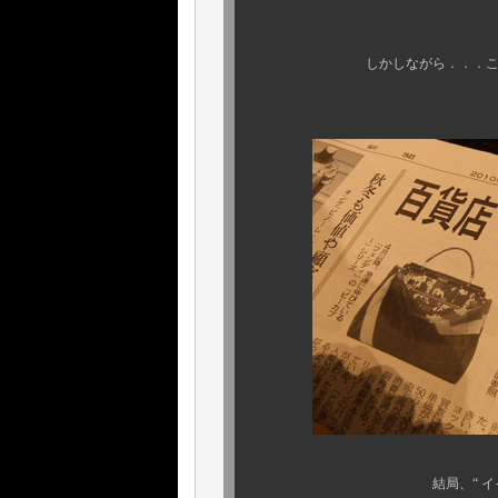
京都市と先生
しかしながら．．．この勉強会し
終始同じ
結局、“ イイもの ” は