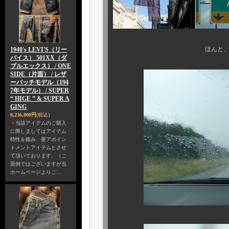
ほんと、今年も いろん
1940's LEVI'S（リー
バイス） 501XX（ダ
ブルエックス） / ONE
SIDE（片面） / レザ
ーパッチモデル（194
7年モデル） / SUPER
“ HIGE ” & SUPER A
GING
8,236,800円
(税込)
・当該アイテムのご購入
に際しましてはアイテム
特性を鑑み、要アポイン
トメントアイテムとさせ
て頂いております。（ご
面倒ではございますが当
ホームページよりご…