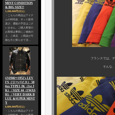
MINT CONDITION
& BIG SIZE!!
5,280,000円
(税込)
・こちらの商品はアイテ
ムの特性故、ネット販売
及び、通販の予定はござ
いません。ご購入希望の
お客様は事前にご連絡の
上、ご来店、ご商談が可
能な方と限らせて頂…
フランスでは、デカロゴパー
そんな、前代未聞の買い
(2)1946〜1952's LEV
I'S（リーバイス） 50
6xx TYPE1 JK（1st J
K） / SIZE 44（1WAS
H） / VERY DARK B
LUE ＆SUPER MINT
Y
8,800,000円
(税込)
・こちらの商品はアイテ
ムの特性故、ネット販売