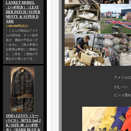
LANKET MODEL
（ハギ付き） / LEAT
HER PATCH / SUPER
MINTY ＆ SUPER D
ARK
7,480,000円
(税込)
・こちらの商品はアイテ
ムの特性故、ネット販売
及び、通販の予定はござ
いません。ご購入希望の
お客様は事前にご連絡の
上、ご来店、ご商談が可
能な方と限らせて頂…
アメリカの田舎街で、ス
さむ～い、さむ～い ．
ビショ濡れになって、震
1950's LEVI'S（リー
バイス） 507XX 2nd J
K / SIZE 48（ハギ付
き） / DARK BLUE &