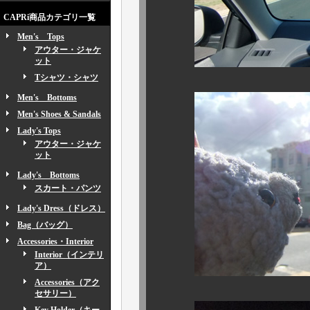
CAPRi商品カテゴリ一覧
Men's Tops
アウター・ジャケ
ット
Tシャツ・シャツ
Men's Bottoms
Men's Shoes & Sandals
Lady's Tops
アウター・ジャケ
ット
Lady's Bottoms
スカート・パンツ
Lady's Dress（ドレス）
Bag（バッグ）
Accessories・Interior
Interior（インテリ
ア）
Accessories（アク
セサリー）