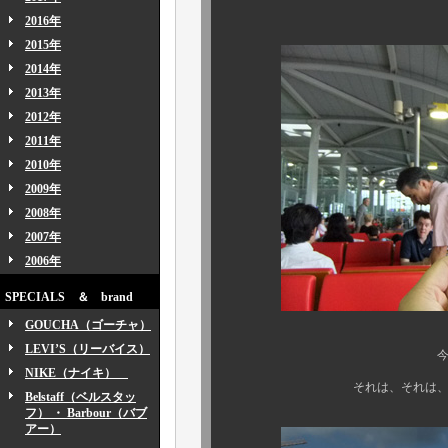
ロングバー
2016年
2015年
2014年
2013年
2012年
2011年
2010年
2009年
2008年
2007年
2006年
SPECIALS ＆ brand
GOUCHA（ゴーチャ）
LEVI’S（リーバイス）
今年も、アメリカ 、
NIKE（ナイキ）
それは、それは、忙しく飛び
Belstaff（ベルスタッ
フ） ・ Barbour（バブ
アー）