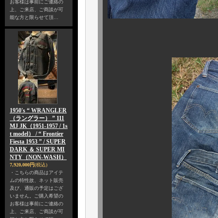
お客様は事前にご連絡の
上、ご来店、ご商談が可
能な方と限らせて頂…
アメリカの田舎町
1950's “ WRANGLER
（ラングラー） ” 111
MJ JK（1951-1957 / 1s
t model） / “ Frontier
Fiesta 1953 ” / SUPER
DARK ＆ SUPER MI
NTY（NON-WASH）
7,920,000円
(税込)
・こちらの商品はアイテ
ムの特性故、ネット販売
及び、通販の予定はござ
いません。ご購入希望の
お客様は事前にご連絡の
上、ご来店、ご商談が可