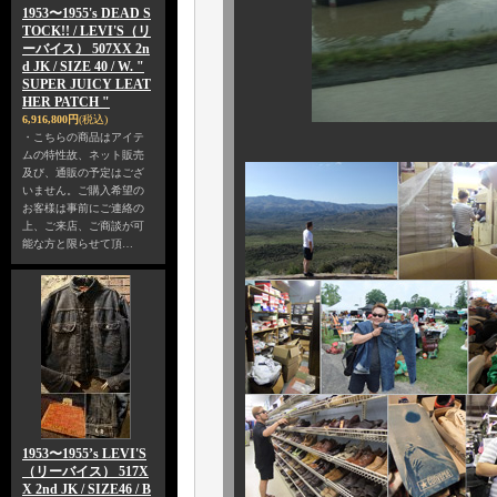
1953〜1955's DEAD S
TOCK!! / LEVI'S（リ
ーバイス） 507XX 2n
d JK / SIZE 40 / W. "
SUPER JUICY LEAT
HER PATCH "
6,916,800円
(税込)
・こちらの商品はアイテ
ムの特性故、ネット販売
及び、通販の予定はござ
いません。ご購入希望の
お客様は事前にご連絡の
上、ご来店、ご商談が可
能な方と限らせて頂…
1953〜1955’s LEVI'S
（リーバイス） 517X
X 2nd JK / SIZE46 / B