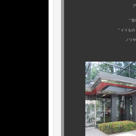
アパレルや、流通
“ 安い ” だけでは
“ イイもの ” はやっぱ
ノリや勢いなんて、所
“ ホンモノ ”