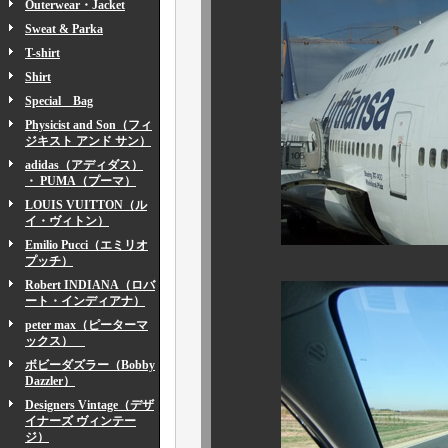
Outerwear・Jacket
Sweat & Parka
T-shirt
Shirt
Special Bag
Physicist and Son（フィ
ジキスト アンド サン）
adidas（アディダス）
・ PUMA（プーマ）
LOUIS VUITTON（ル
イ・ヴィトン）
Emilio Pucci（エミリオ
プッチ）
Robert INDIANA（ロバ
ート・インディアナ）
peter max（ピーターマ
ックス）
ボビーダズラー（Bobby
Dazzler）
Designers Vintage（デザ
イナーズ ヴィンテー
ジ）