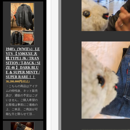
1940's（WWII's） LE
VI'S 【 S506XXE 大
戦 TYPE1 JK / TRAN
SITION / T-BACK / SI
ZE 46 】 DARK BLU
E ＆ SUPER MINTY /
SUPER RARE！！
38,280,000円
(税込)
・こちらの商品はアイテ
ムの特性故、ネット販売
及び、通販の予定はござ
いません。ご購入希望の
お客様は事前にご連絡の
上、ご来店、ご商談が可
能な方と限らせて頂…