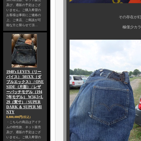
及び、通販の予定はござ
いません。ご購入希望の
お客様は事前にご連絡の
その存在が幻とされる、パ
上、ご来店、ご商談が可
能な方と限らせて頂…
極僅少カラーの、デカロゴ
1940's LEVI'S（リー
バイス） 501XX（ダ
ブルエックス） / ONE
SIDE（片面） / レザ
ーパッチモデル（194
7年モデル） W34,5×L
29（実寸） / SUPER
DARK ＆ SUPER MI
NTY
8,800,000円
(税込)
・こちらの商品はアイテ
ムの特性故、ネット販売
及び、通販の予定はござ
いません。ご購入希望の