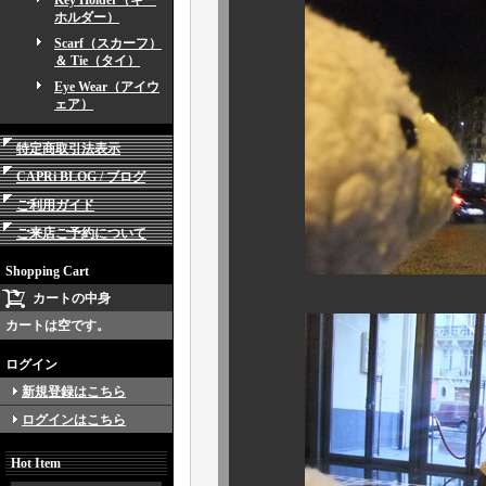
Key Holder（キー
ホルダー）
Scarf（スカーフ）
＆ Tie（タイ）
Eye Wear（アイウ
ェア）
特定商取引法表示
CAPRi BLOG / ブログ
ご利用ガイド
ご来店ご予約について
Shopping Cart
カートの中身
カートは空です。
ログイン
新規登録はこちら
ログインはこちら
Hot Item