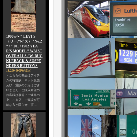
1900's〜 “ LEVI'S
（リーバイス） / No.2
” / “ 201 / 1902 YEA
R'S MODEL ” WAIST
OVERALLS / W. BUC
KLEBACK & SUSPE
NDERS BUTTONS
13,200,000円
(税込)
・こちらの商品はアイテ
ムの特性故、ネット販売
及び、通販の予定はござ
いません。ご購入希望の
お客様は事前にご連絡の
上、ご来店、ご商談が可
能な方と限らせて頂…