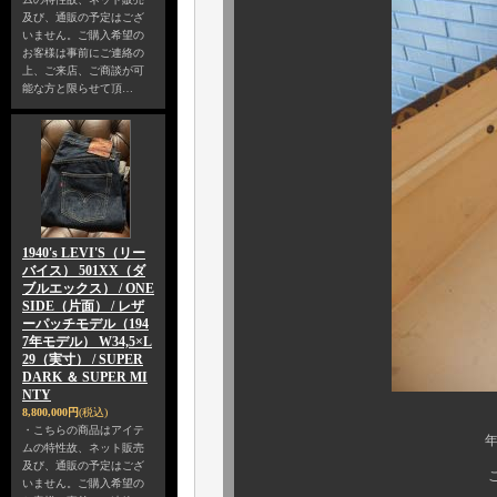
及び、通販の予定はござ
いません。ご購入希望の
お客様は事前にご連絡の
上、ご来店、ご商談が可
能な方と限らせて頂…
1940's LEVI'S（リー
バイス） 501XX（ダ
ブルエックス） / ONE
SIDE（片面） / レザ
ーパッチモデル（194
7年モデル） W34,5×L
29（実寸） / SUPER
DARK ＆ SUPER MI
NTY
8,800,000円
(税込)
・こちらの商品はアイテ
年代なりの経年感は
ムの特性故、ネット販売
及び、通販の予定はござ
ご覧の通り素晴らし
いません。ご購入希望の