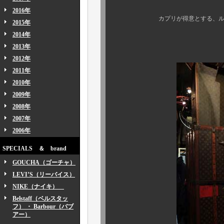
2016年
カプリが得意とする、ルイ・ヴィ
2015年
2014年
本日は僅少なス
2013年
2012年
2011年
2010年
2009年
2008年
2007年
2006年
SPECIALS ＆ brand
GOUCHA（ゴーチャ）
LEVI’S（リーバイス）
NIKE（ナイキ）
Belstaff（ベルスタッ
フ） ・ Barbour（バブ
アー）