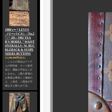
付属金具も
1900's〜 “ LEVI'S
（リーバイス） / No.2
” / “ 201 / 1902 YEA
R'S MODEL ” WAIST
OVERALLS / W. BUC
KLEBACK & SUSPE
NDERS BUTTONS
13,200,000円
(税込)
・こちらの商品はアイテ
ムの特性故、ネット販売
及び、通販の予定はござ
いません。ご購入希望の
お客様は事前にご連絡の
上、ご来店、ご商談が可
能な方と限らせて頂…