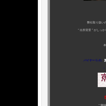
“ イイ物は裏切り
弊社取り扱いのルイ・ヴィト
“ 出所背景 ” がしっかり確認
ご安心下
本物志向のお客様、
バイヤー G の、
↓
ご興味のある方、ぜひ 