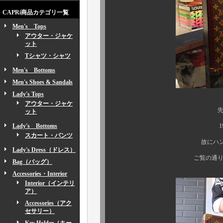
CAPRi商品カテゴリ一覧
Men's Tops
アウター・ジャケ
ット
Tシャツ・シャツ
Men's Bottoms
Men's Shoes & Sandals
Lady's Tops
アウター・ジャケ
先日のモノほど古く
ット
Lady's Bottoms
1940～1950年代
スカート・パンツ
故にハンドペイントによ
Lady's Dress（ドレス）
ご覧の通り、ひと目でソ
Bag（バッグ）
Accessories・Interior
Interior（インテリ
ア）
Accessories（アク
セサリー）