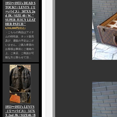
1953〜1955's DEAD S
TOCK!! / LEVI'S（リ
ーバイス） 507XX 2n
d JK / SIZE 40 / W. "
SUPER JUICY LEAT
HER PATCH "
6,916,800円
(税込)
・こちらの商品はアイテ
ムの特性故、ネット販売
及び、通販の予定はござ
いません。ご購入希望の
お客様は事前にご連絡の
上、ご来店、ご商談が可
能な方と限らせて頂…
中はご覧
1953〜1955’s LEVI'S
（リーバイス） 517X
X 2nd JK / SIZE46 / B