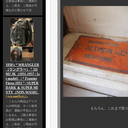
お客様は事前にご連絡の
上、ご来店、ご商談が可
能な方と限らせて頂…
1950's “ WRANGLER
（ラングラー） ” 111
MJ JK（1951-1957 / 1s
t model） / “ Frontier
Fiesta 1953 ” / SUPER
DARK ＆ SUPER MI
NTY（NON-WASH）
7,920,000円
(税込)
・こちらの商品はアイテ
ムの特性故、ネット販売
もちろん、これまで取り扱いのル
及び、通販の予定はござ
いません。ご購入希望の
“ 出所背景 ”
お客様は事前にご連絡の
上、ご来店、ご商談が可