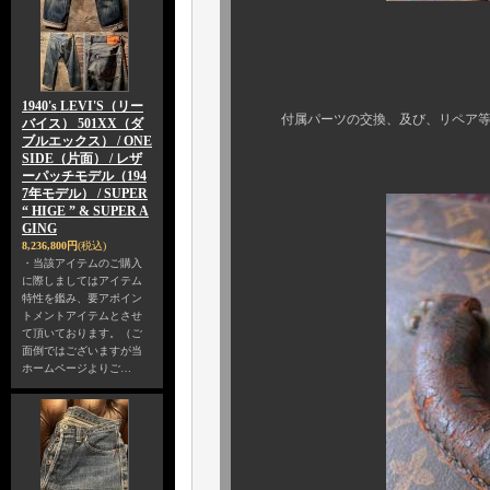
モノグラム
言うまでもなく
1940's LEVI'S（リー
付属パーツの交換、及び、リペア等一
バイス） 501XX（ダ
ブルエックス） / ONE
まさに奇跡
SIDE（片面） / レザ
ーパッチモデル（194
7年モデル） / SUPER
“ HIGE ” & SUPER A
GING
8,236,800円
(税込)
・当該アイテムのご購入
に際しましてはアイテム
特性を鑑み、要アポイン
トメントアイテムとさせ
て頂いております。（ご
面倒ではございますが当
ホームページよりご…