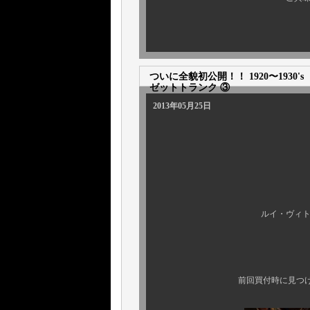
ついに全貌初公開！！ 1920〜193
ゼットトランク ③
2013年05月25日
本日はウチが
ルイ・ヴィトンのアンティ
既にご報告
前回買付時に見つけた、あの