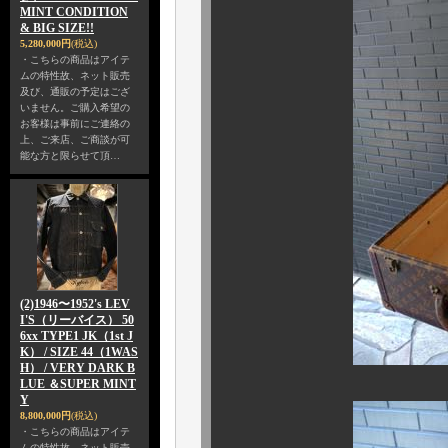
MINT CONDITION
& BIG SIZE!!
5,280,000円
(税込)
・こちらの商品はアイテ
ムの特性故、ネット販売
及び、通販の予定はござ
いません。ご購入希望の
お客様は事前にご連絡の
上、ご来店、ご商談が可
能な方と限らせて頂…
(2)1946〜1952's LEV
I'S（リーバイス） 50
6xx TYPE1 JK（1st J
K） / SIZE 44（1WAS
H） / VERY DARK B
LUE ＆SUPER MINT
Y
8,800,000円
(税込)
・こちらの商品はアイテ
ムの特性故、ネット販売