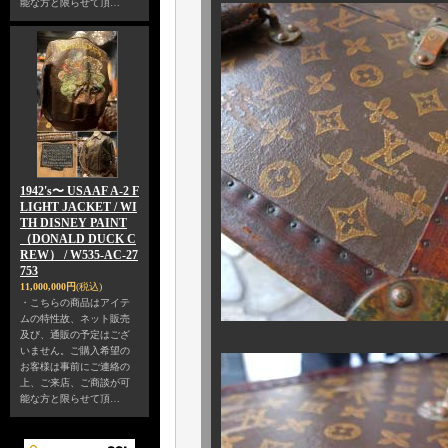
能な方と限らせて頂…
1942's〜 USAAF A-2 F
LIGHT JACKET / WI
TH DISNEY PAINT
（DONALD DUCK C
REW） / W535-AC-27
753
11,000,000円
(税込)
・こちらの商品はアイテ
ムの特性故、ネット販売
及び、通販の予定はござ
いません。ご購入希望の
お客様は事前にご連絡の
上、ご来店、ご商談が可
能な方と限らせて頂…