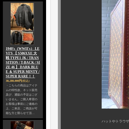
1940's（WWII's） LE
VI'S 【 S506XXE 大
戦 TYPE1 JK / TRAN
SITION / T-BACK / SI
ZE 46 】 DARK BLU
E ＆ SUPER MINTY /
SUPER RARE！！
38,280,000円
(税込)
・こちらの商品はアイテ
ムの特性故、ネット販売
及び、通販の予定はござ
いません。ご購入希望の
お客様は事前にご連絡の
上、ご来店、ご商談が可
能な方と限らせて頂…
ハットやトラウザー、シャツ、