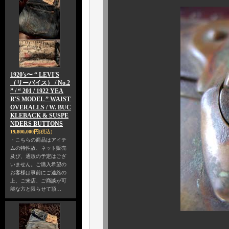
1920's〜 “ LEVI'S
（リーバイス） / No.2
” / “ 201 / 1922 YEA
R'S MODEL ” WAIST
OVERALLS / W. BUC
KLEBACK & SUSPE
NDERS BUTTONS
19,800,000円
(税込)
・こちらの商品はアイテ
ムの特性故、ネット販売
及び、通販の予定はござ
いません。ご購入希望の
お客様は事前にご連絡の
上、ご来店、ご商談が可
能な方と限らせて頂…