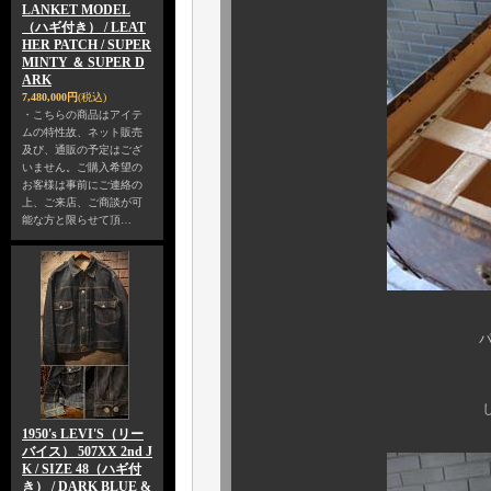
LANKET MODEL
（ハギ付き） / LEAT
HER PATCH / SUPER
MINTY ＆ SUPER D
ARK
7,480,000円
(税込)
・こちらの商品はアイテ
ムの特性故、ネット販売
及び、通販の予定はござ
いません。ご購入希望の
お客様は事前にご連絡の
上、ご来店、ご商談が可
能な方と限らせて頂…
パーツ交換や欠損し
トレーも当時のま
しかも、ご覧の通り
1950's LEVI'S（リー
バイス） 507XX 2nd J
K / SIZE 48（ハギ付
き） / DARK BLUE &