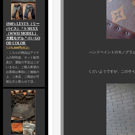
1940's LEVI'S（リー
バイス） “ S 501XX
（WWII MODEL）
大戦モデル ” (1) / GO
OD COLOR
7,576,800円
(税込)
ハンドペイントのモノグラムにして
・こちらの商品はアイテ
ムの特性故、ネット販売
且
及び、通販の予定はござ
いません。ご購入希望の
くどいようですが、このサイズの古
お客様は事前にご連絡の
上、ご来店、ご商談が可
能な方と限らせて頂…