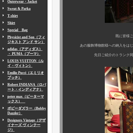
Outerwear・Jacket
Sweat & Parka
T-shirt
Shirt
Special Bag
既に皆様ご周知の通り、
Physicist and Son（フィ
ジキスト アンド サン）
あの服飾博物館様への納入をはじめ、
adidas（アディダス）
・ PUMA（プーマ）
先日ご紹介のトランク同様、コチ
LOUIS VUITTON（ル
イ・ヴィトン）
Emilio Pucci（エミリオ
プッチ）
Robert INDIANA（ロバ
ート・インディアナ）
peter max（ピーターマ
ックス）
ボビーダズラー（Bobby
Dazzler）
Designers Vintage（デザ
イナーズ ヴィンテー
ジ）