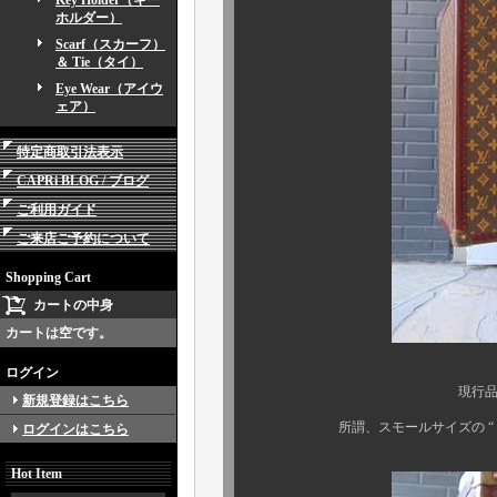
Key Holder（キー
ホルダー）
Scarf（スカーフ）
＆ Tie（タイ）
Eye Wear（アイウ
ェア）
特定商取引法表示
CAPRi BLOG / ブログ
ご利用ガイド
ご来店ご予約について
Shopping Cart
カートの中身
カートは空です。
ログイン
現行品とは明らかに違
新規登録はこちら
所謂、スモールサイズの “ トラベ
ログインはこちら
Hot Item