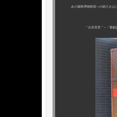
あの服飾博物館様への納入をはじめ、
今回ご紹介
“ 出所背景 ” ～ “ 乗船記録 