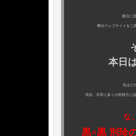
連日に亘り、たくさ
弊社ウェブサイトをご高覧頂き
そんな
本日はい
先ほどの買い付けで
現在、非常に多くの皆様方に話題にし
な
黒×黒 別珍