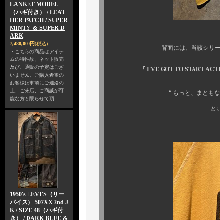
LANKET MODEL
（ハギ付き） / LEAT
HER PATCH / SUPER
MINTY ＆ SUPER D
ARK
7,480,000円
(税込)
背面には、当該シリーズならで
・こちらの商品はアイテ
ムの特性故、ネット販売
及び、通販の予定はござ
『 I'VE GOT TO START AC
いません。ご購入希望の
お客様は事前にご連絡の
上、ご来店、ご商談が可
“ もっと、まともな行動をと
能な方と限らせて頂…
といったところで
1950's LEVI'S（リー
バイス） 507XX 2nd J
K / SIZE 48（ハギ付
き） / DARK BLUE &