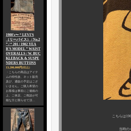
1900's〜 “ LEVI'S
（リーバイス） / No.2
” / “ 201 / 1902 YEA
R'S MODEL ” WAIST
OVERALLS / W. BUC
KLEBACK & SUSPE
NDERS BUTTONS
13,200,000円
(税込)
・こちらの商品はアイテ
ムの特性故、ネット販売
及び、通販の予定はござ
いません。ご購入希望の
お客様は事前にご連絡の
上、ご来店、ご商談が可
能な方と限らせて頂…
こちらは1960年代オリジナ
当時のオリジナルビ