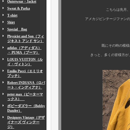
Outerwear・Jacket
Sweat & Parka
こちらは先月、4月期のア
T-shirt
アメカジビンテージファンの皆様方
Shirt
Special Bag
Physicist and Son（フィ
ジキスト アンド サン）
既にその時の模様はボクのS
adidas（アディダス）
・ PUMA（プーマ）
きっと、多くの皆様方が、まだご
LOUIS VUITTON（ル
イ・ヴィトン）
Emilio Pucci（エミリオ
プッチ）
Robert INDIANA（ロバ
ート・インディアナ）
peter max（ピーターマ
ックス）
ボビーダズラー（Bobby
Dazzler）
Designers Vintage（デザ
イナーズ ヴィンテー
ジ）