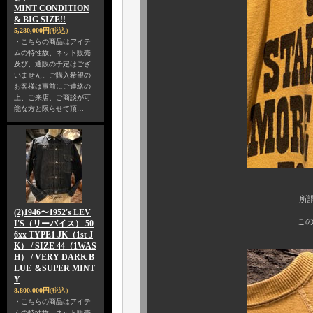
MINT CONDITION
& BIG SIZE!!
5,280,000円
(税込)
・こちらの商品はアイテ
ムの特性故、ネット販売
及び、通販の予定はござ
いません。ご購入希望の
お客様は事前にご連絡の
上、ご来店、ご商談が可
能な方と限らせて頂…
所謂、染み込みプ
(2)1946〜1952's LEV
この滲み感もビン
I'S（リーバイス） 50
6xx TYPE1 JK（1st J
K） / SIZE 44（1WAS
H） / VERY DARK B
LUE ＆SUPER MINT
Y
8,800,000円
(税込)
・こちらの商品はアイテ
ムの特性故、ネット販売