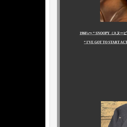
1960's〜 “ SNOOPY（スヌーピ
“ I'VE GOT TO START A
￥316,800
お次はこ