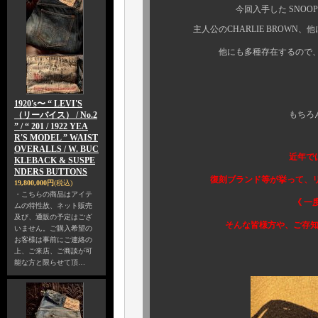
今回入手した SNOOPY 以外に
主人公のCHARLIE BROWN、他にはLU
他にも多種存在するので、どうし
1920's〜 “ LEVI'S
もちろん、上記世代
（リーバイス） / No.2
” / “ 201 / 1922 YEA
R'S MODEL ” WAIST
OVERALLS / W. BUC
近年では幾多ものブ
KLEBACK & SUSPE
NDERS BUTTONS
復刻ブランド等が挙って、リプリン
19,800,000円
(税込)
・こちらの商品はアイテ
《 一度はどこかで見
ムの特性故、ネット販売
及び、通販の予定はござ
そんな皆様方や、ご存知の方も多
いません。ご購入希望の
お客様は事前にご連絡の
上、ご来店、ご商談が可
能な方と限らせて頂…