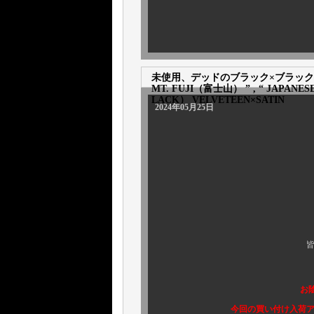
未使用、デッドのブラック×ブラックスカジャン！
MT. FUJI（富士山） ” , “ JAPANE
LACK） VELVETEEN×SATIN
2024年05月25日
皆様方、こん
お
今回の買い付け入荷アイテムも