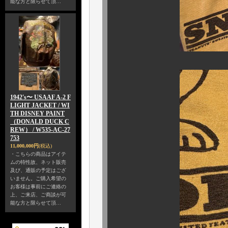
能な方と限らせて頂…
1942's〜 USAAF A-2 F
LIGHT JACKET / WI
TH DISNEY PAINT
（DONALD DUCK C
REW） / W535-AC-27
753
11,000,000円
(税込)
・こちらの商品はアイテ
ムの特性故、ネット販売
及び、通販の予定はござ
いません。ご購入希望の
お客様は事前にご連絡の
上、ご来店、ご商談が可
能な方と限らせて頂…