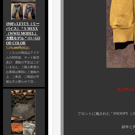
1940's LEVI'S（リー
バイス） “ S 501XX
（WWII MODEL）
大戦モデル ” (1) / GO
OD COLOR
7,576,800円
(税込)
・こちらの商品はアイテ
ムの特性故、ネット販売
及び、通販の予定はござ
いません。ご購入希望の
お客様は事前にご連絡の
上、ご来店、ご商談が可
能な方と限らせて頂…
コンディ
フロントに施された “ SNOOPY（ス
経年と共に長い年月を