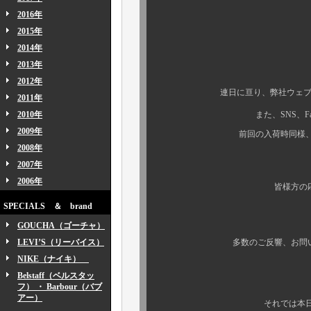
2016年
2015年
皆様方、こん
2014年
2013年
2012年
連日に亘り、弊社ウェブサイトを
2011年
2010年
また、SNS、Facebook
2009年
前回の入荷時同様
2008年
2007年
いや
2006年
皆様方の応援が実に励み
SPECIALS ＆ brand
GOUCHA（ゴーチャ）
LEVI’S（リーバイス）
多数のご反響、お問い合わせ、
NIKE（ナイキ）
Belstaff（ベルスタッ
フ） ・ Barbour（バブ
アー）
それでは本日も元気いっ