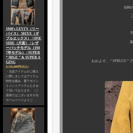
当時のオリジナルプ
これが 《 本物 
1940's LEVI'S（リー
タグは欠損して
バイス） 501XX（ダ
ブルエックス） / ONE
各所の仕様意匠
SIDE（片面） / レザ
ーパッチモデル（194
これまでの
7年モデル） / SUPER
“ HIGE ” & SUPER A
おおよそ、 “ SPRUCE ” ブ
GING
8,236,800円
(税込)
・当該アイテムのご購入
に際しましてはアイテム
特性を鑑み、要アポイン
トメントアイテムとさせ
て頂いております。（ご
面倒ではございますが当
ホームページよりご…