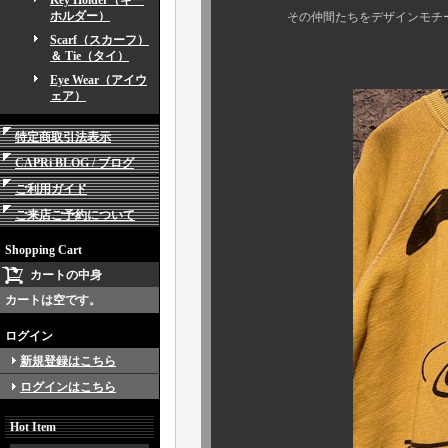
Key Holder（キー
ホルダー）
その仲間たちをデザインモチーフとし
Scarf（スカーフ）
＆ Tie（タイ）
Eye Wear（アイウ
ェア）
特定商取引法表示
CAPRi BLOG / ブログ
ご利用ガイド
ご来店ご予約について
Shopping Cart
カートの中身
カートは空です。
ログイン
新規登録はこちら
ログインはこちら
Hot Item