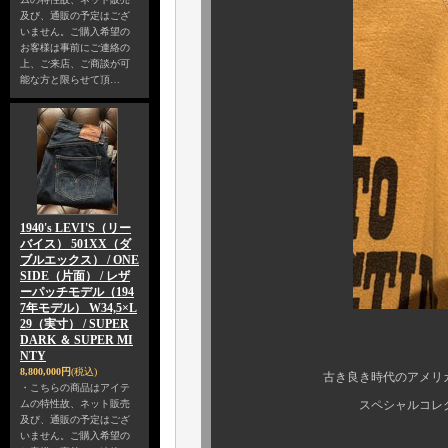
及び、通販の予定はござ
いません。ご購入希望の
お客様は事前にご連絡の
上、ご来店、ご商談が可
能な方と限らせて頂…
1940's LEVI'S（リー
バイス） 501XX（ダ
ブルエックス） / ONE
SIDE（片面） / レザ
ーパッチモデル（194
7年モデル） W34,5×L
29（実寸） / SUPER
DARK ＆ SUPER MI
NTY
8,800,000円
(税込)
古き良き時代のアメリカンビン
・こちらの商品はアイテ
ムの特性故、ネット販売
スペシャルコレクタブルピ
及び、通販の予定はござ
いません。ご購入希望の