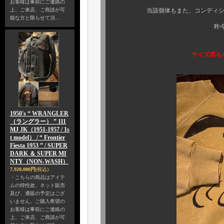
お客様は事前にご連絡の
上、ご来店、ご商談が可
当該個体もまた、コンディション、
能な方と限らせて頂…
昨今非常に入手が
サイズ感もバ
1950's “ WRANGLER
（ラングラー） ” 111
MJ JK（1951-1957 / 1s
t model） / “ Frontier
Fiesta 1953 ” / SUPER
DARK ＆ SUPER MI
NTY（NON-WASH）
7,920,000円
(税込)
・こちらの商品はアイテ
ムの特性故、ネット販売
及び、通販の予定はござ
いません。ご購入希望の
お客様は事前にご連絡の
上、ご来店、ご商談が可