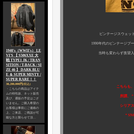
ビンテージスウェットファンや
1990年代のビンテージブームを
1940's（WWII's） LE
当時も変わらず羨望入手困難だった
VI'S 【 S506XXE 大
戦 TYPE1 JK / TRAN
SITION / T-BACK / SI
ZE 46 】 DARK BLU
そうで
E ＆ SUPER MINTY /
SUPER RARE！！
38,280,000円
(税込)
こちらも
・こちらの商品はアイテ
ムの特性故、ネット販売
所謂、 “ THREE B's
及び、通販の予定はござ
いません。ご購入希望の
シリアスなコレクター
お客様は事前にご連絡の
上、ご来店、ご商談が可
“ SNOOPY ” 
能な方と限らせて頂…