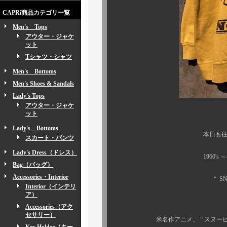
CAPRi商品カテゴリ一覧
Men's Tops
アウター・ジャケ
ット
Tシャツ・シャツ
Men's Bottoms
Men's Shoes & Sandals
Lady's Tops
アウター・ジャケ
ット
Lady's Bottoms
本日も往年の “ 名作シ
スカート・パンツ
Lady's Dress（ドレス）
1960's ～のビンテ
Bag（バッグ）
Accessories・Interior
“ SNOOPY シリ
Interior（インテリ
ア）
1960年代オ
Accessories（アク
セサリー）
米名作アニメ、 “ スヌーピー/ SN