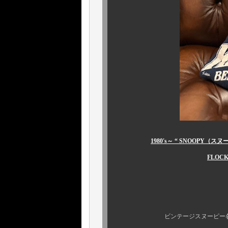
1980's～ “ SNOOPY（スヌー
FLOCK
￥184,800
ビンテージスヌーピー各種、他