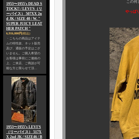
この何とも味わい深
1953〜1955's DEAD S
TOCK!! / LEVI'S（リ
やっぱり
ーバイス） 507XX 2n
d JK / SIZE 40 / W. "
SUPER JUICY LEAT
HER PATCH "
6,916,800円
(税込)
・こちらの商品はアイテ
ムの特性故、ネット販売
及び、通販の予定はござ
いません。ご購入希望の
お客様は事前にご連絡の
上、ご来店、ご商談が可
能な方と限らせて頂…
1953〜1955’s LEVI'S
（リーバイス） 517X
X 2nd JK / SIZE46 / B