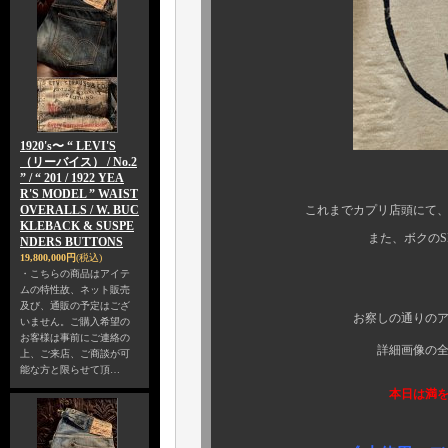
1920's〜 “ LEVI'S
（リーバイス） / No.2
” / “ 201 / 1922 YEA
R'S MODEL ” WAIST
OVERALLS / W. BUC
これまでカプリ店頭にて、期間限
KLEBACK & SUSPE
また、ボクのSNS内でチ
NDERS BUTTONS
19,800,000円
(税込)
・こちらの商品はアイテ
ムの特性故、ネット販売
及び、通販の予定はござ
お察しの通りのアイテム付加
いません。ご購入希望の
お客様は事前にご連絡の
詳細画像の全貌公開を差
上、ご来店、ご商談が可
能な方と限らせて頂…
本日は満を持