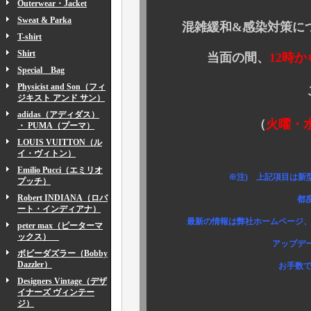
Outerwear・Jacket
Sweat & Parka
混雑緩和&感染対策につ
T-shirt
Shirt
当面の間、
12時
Special Bag
Physicist and Son（フィ
ご注意下
ジキスト アンド サン）
adidas（アディダス）
（
火曜・
・ PUMA（プーマ）
LOUIS VUITTON（ル
イ・ヴィトン）
Emilio Pucci（エミリオ
※注) 上記項目は新型コロナ
プッチ）
Robert INDIANA（ロバ
都度変更させて
ート・インディアナ）
最新の情報は弊社ホームページ、Instag
peter max（ピーターマ
ックス）
アップデートお知らせ
ボビーダズラー（Bobby
Dazzler）
お手数ですが、ご確
Designers Vintage（デザ
イナーズ ヴィンテー
ジ）