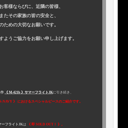
ならびに、近隣の皆様、
の家族の皆の安全と、
の大切なお願いです。
うご協力をお願い申し上げます。
名作
《 M-421b 》サマーフライトJK
に引き続き、
-NAVY 》 におけるスペシャルピースのご紹介です。
 サマーフライトJK
は
《 即 SOLD OUT！ 》。