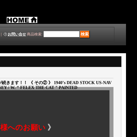
｜
お問い合せ
商品検索
:
！！ 《 その② 》 1940’s DEAD STOCK US-NAV
EY / W. “ FELEX THE CAT ” PAINTED
客様へのお願い
》