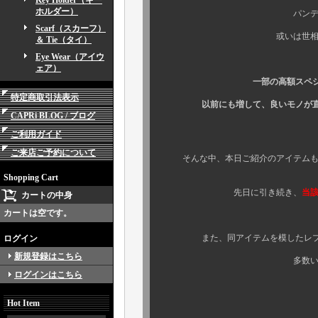
Key Holder（キー
ホルダー）
パンデミックの影響
Scarf（スカーフ）
或いは世相を反映して
＆ Tie（タイ）
Eye Wear（アイウ
ェア）
一部の高額スペシャルなビ
特定商取引法表示
以前にも増して、良いモノが直ぐに
CAPRi BLOG / ブログ
ご利用ガイド
ご来店ご予約について
そんな中、本日ご紹介のアイテムも同
Shopping Cart
先日に引き続き、
当
カートの中身
カートは空です。
また、同アイテムを模したレプリカ
ログイン
新規登録はこちら
多数いらっしゃるこ
ログインはこちら
Hot Item