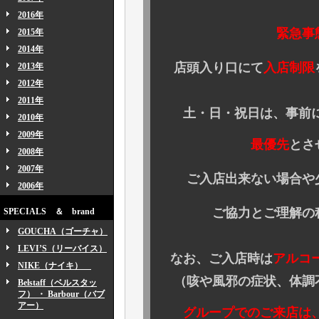
2016年
緊急事
2015年
2014年
店頭入り口にて
入店制限
2013年
2012年
2011年
土・日・祝日は、事前
2010年
2009年
最優先
とさ
2008年
2007年
ご入店出来ない場合や少
2006年
ご協力とご理解の程、
SPECIALS ＆ brand
GOUCHA（ゴーチャ）
LEVI’S（リーバイス）
なお、ご入店時は
アルコ
NIKE（ナイキ）
（咳や風邪の症状、
体調
Belstaff（ベルスタッ
フ） ・ Barbour（バブ
アー）
グループでのご来店は