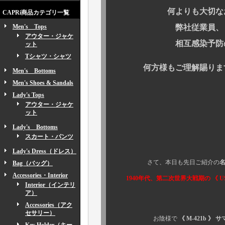
何よりも大切なお客様
CAPRi商品カテゴリ一覧
Men's Tops
弊社従業員、またそ
アウター・ジャケ
相互感染予防のため
ット
Tシャツ・シャツ
何方様もご理解賜りますよ
Men's Bottoms
Men's Shoes & Sandals
Lady's Tops
アウター・ジャケ
ット
Lady's Bottoms
スカート・パンツ
Lady's Dress（ドレス）
さて、本日も先日ご紹介の
Bag（バッグ）
Accessories・Interior
1940年代、第二次世界大戦期の 《 US
Interior（インテリ
ア）
Accessories（アク
セサリー）
お陰様で
《 M-421b 》