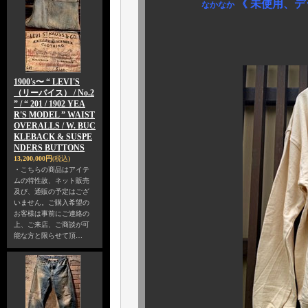
《 未使用、デ
なかなか
1900's〜 “ LEVI'S
（リーバイス） / No.2
” / “ 201 / 1902 YEA
R'S MODEL ” WAIST
OVERALLS / W. BUC
KLEBACK & SUSPE
NDERS BUTTONS
13,200,000円
(税込)
・こちらの商品はアイテ
ムの特性故、ネット販売
及び、通販の予定はござ
いません。ご購入希望の
お客様は事前にご連絡の
上、ご来店、ご商談が可
能な方と限らせて頂…