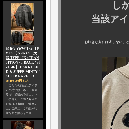
しかし
当該アイテム
お好きな方には堪らない、
1940's（WWII's） LE
VI'S 【 S506XXE 大
戦 TYPE1 JK / TRAN
SITION / T-BACK / SI
ZE 46 】 DARK BLU
E ＆ SUPER MINTY /
SUPER RARE！！
38,280,000円
(税込)
・こちらの商品はアイテ
ムの特性故、ネット販売
及び、通販の予定はござ
いません。ご購入希望の
お客様は事前にご連絡の
上、ご来店、ご商談が可
能な方と限らせて頂…