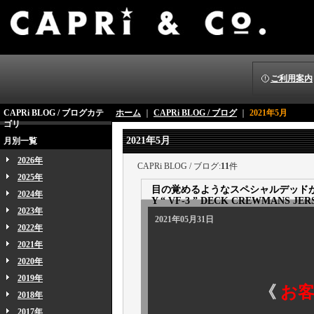
ご利用案内
CAPRi BLOG / ブログカテ
ホーム
｜
CAPRi BLOG / ブログ
｜
2021年5月
ゴリ
2021年5月
月別一覧
2026年
CAPRi BLOG / ブログ:
11
件
2025年
目の覚めるようなスペシャルデッドが続きます
2024年
Y “ VF-3 ” DECK CREWMANS JERS
2023年
2021年05月31日
2022年
2021年
2020年
2019年
《
お
2018年
2017年