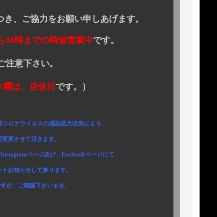
き、ご協力をお願い申しあげます。
から18時までの時短営業中
です。
さい。
水曜は、店休日
です。）
ウイルスの感染拡大状況により、
頂きます。
ramページ及び、Facebookページにて
して参ります。
認下さいませ。