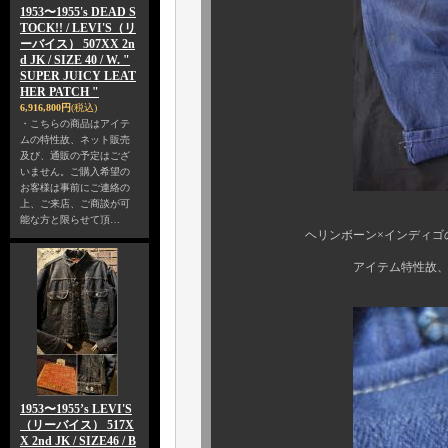
1953〜1955's DEAD S
TOCK!! / LEVI'S（リ
ーバイス） 507XX 2n
d JK / SIZE 40 / W. "
SUPER JUICY LEAT
HER PATCH "
6,916,800円
(税込)
・こちらの商品はアイテ
ムの特性故、ネット販売
及び、通販の予定はござ
いません。ご購入希望の
お客様は事前にご連絡の
上、ご来店、ご商談が可
能な方と限らせて頂…
ヘリンボーン×インディゴの何と
アイテム特性故、まず早々、
1953〜1955’s LEVI'S
（リーバイス） 517X
X 2nd JK / SIZE46 / B