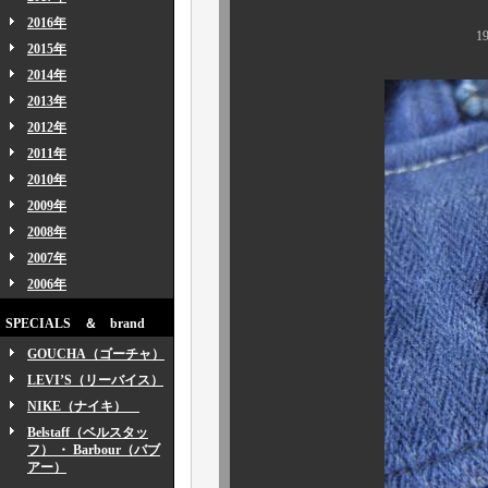
2016年
1940年代頃～のフ
2015年
2014年
2013年
2012年
2011年
2010年
2009年
2008年
2007年
2006年
SPECIALS ＆ brand
GOUCHA（ゴーチャ）
LEVI’S（リーバイス）
NIKE（ナイキ）
Belstaff（ベルスタッ
フ） ・ Barbour（バブ
アー）