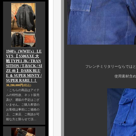
1940's（WWII's） LE
VI'S 【 S506XXE 大
故にその現存
戦 TYPE1 JK / TRAN
SITION / T-BACK / SI
フレンチミリタリーならではといっ
ZE 46 】 DARK BLU
E ＆ SUPER MINTY /
使用素材含め、まさに、ヨ
SUPER RARE！！
38,280,000円
(税込)
・こちらの商品はアイテ
ムの特性故、ネット販売
及び、通販の予定はござ
いません。ご購入希望の
お客様は事前にご連絡の
上、ご来店、ご商談が可
能な方と限らせて頂…