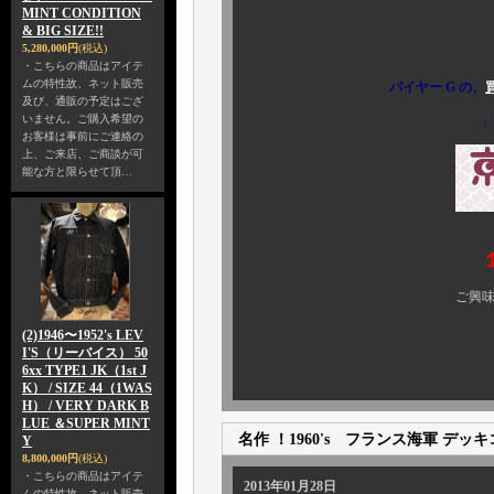
MINT CONDITION
本物は裏切
& BIG SIZE!!
5,280,000円
(税込)
・こちらの商品はアイテ
ムの特性故、ネット販売
バイヤー G の、
及び、通販の予定はござ
いません。ご購入希望の
↓
お客様は事前にご連絡の
上、ご来店、ご商談が可
能な方と限らせて頂…
ご興味のある方、ぜひ 
(2)1946〜1952's LEV
I'S（リーバイス） 50
6xx TYPE1 JK（1st J
K） / SIZE 44（1WAS
H） / VERY DARK B
LUE ＆SUPER MINT
名作 ！1960's フランス海軍 デッ
Y
8,800,000円
(税込)
・こちらの商品はアイテ
2013年01月28日
ムの特性故、ネット販売