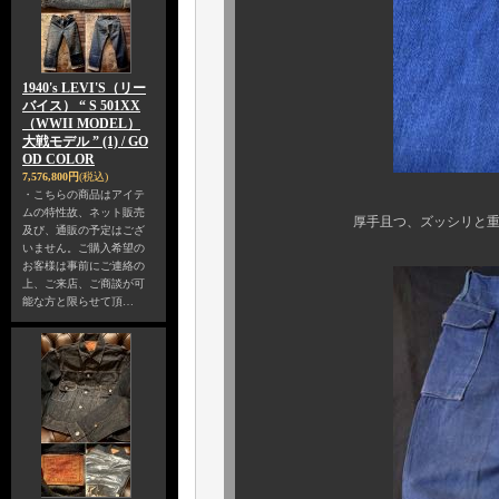
1940's LEVI'S（リー
バイス） “ S 501XX
（WWII MODEL）
大戦モデル ” (1) / GO
OD COLOR
7,576,800円
(税込)
・こちらの商品はアイテ
ムの特性故、ネット販売
厚手且つ、ズッシリと重い、重量
及び、通販の予定はござ
いません。ご購入希望の
お客様は事前にご連絡の
上、ご来店、ご商談が可
能な方と限らせて頂…