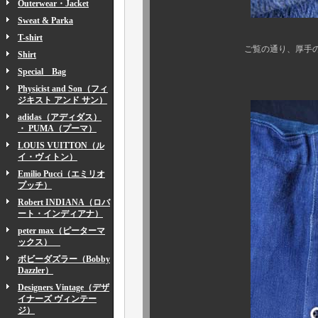
Outerwear・Jacket
Sweat & Parka
T-shirt
ご覧の通り、厚手のヘリンボー
Shirt
Special Bag
しかもズッシ
Physicist and Son（フィ
ジキスト アンド サン）
adidas（アディダス）
・ PUMA（プーマ）
LOUIS VUITTON（ル
イ・ヴィトン）
Emilio Pucci（エミリオ
プッチ）
Robert INDIANA（ロバ
ート・インディアナ）
peter max（ピーターマ
ックス）
ボビーダズラー（Bobby
Dazzler）
Designers Vintage（デザ
イナーズ ヴィンテー
ジ）