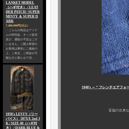
LANKET MODEL
（ハギ付き） / LEAT
HER PATCH / SUPER
MINTY ＆ SUPER D
ARK
7,480,000円
(税込)
・こちらの商品はアイテ
ムの特性故、ネット販売
及び、通販の予定はござ
いません。ご購入希望の
お客様は事前にご連絡の
上、ご来店、ご商談が可
能な方と限らせて頂…
1940's ～ “ フレンチエア
￥５１，２
妥協の出来ない、本物志向
1950's LEVI'S（リー
バイス） 507XX 2nd J
何卒、お
K / SIZE 48（ハギ付
き） / DARK BLUE &