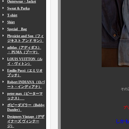
Outerwear・Jacket
Sweat & Parka
T-shirt
Shirt
Special Bag
Physicist and Son（フィ
ジキスト アンド サン）
adidas（アディダス）
・ PUMA（プーマ）
LOUIS VUITTON（ル
イ・ヴィトン）
Emilio Pucci（エミリオ
プッチ）
そ
Robert INDIANA（ロバ
ート・インディアナ）
その正体は非常
peter max（ピーターマ
ックス）
非常-------
ボビーダズラー（Bobby
ブリティッシュのファ
Dazzler）
Designers Vintage（デザ
しか
イナーズ ヴィンテー
ジ）