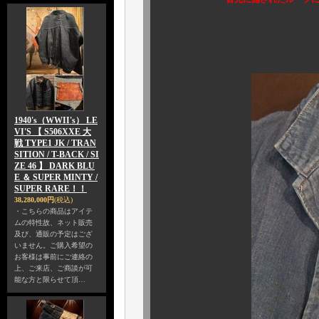
いやはや、ウ
この美意
1940's（WWII's） LE
VI'S 【 S506XXE 大
戦 TYPE1 JK / TRAN
SITION / T-BACK / SI
ZE 46 】 DARK BLU
E ＆ SUPER MINTY /
SUPER RARE！！
38,280,000円
(税込)
・こちらの商品はアイテ
ムの特性故、ネット販売
及び、通販の予定はござ
いません。ご購入希望の
お客様は事前にご連絡の
上、ご来店、ご商談が可
能な方と限らせて頂…