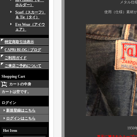
Key Holder（キー
メタル仕様の4つ（5つ）
ホルダー）
使用（仕様）素材がデニムにな
Scarf（スカーフ）
＆ Tie（タイ）
Eye Wear（アイウ
ェア）
特定商取引法表示
CAPRi BLOG / ブログ
ご利用ガイド
ご来店ご予約について
Shopping Cart
カートの中身
カートは空です。
ログイン
新規登録はこちら
ログインはこちら
1950年代頃の個体で
Hot Item
首元に施されたループ