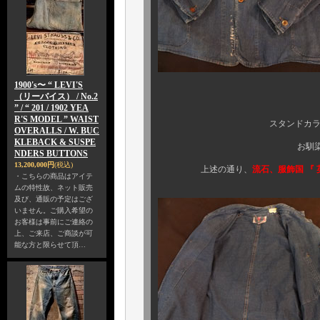
1900's〜 “ LEVI'S
（リーバイス） / No.2
使用状況に
” / “ 201 / 1902 YEA
R'S MODEL ” WAIST
スタンドカラーとラペル仕
OVERALLS / W. BUC
KLEBACK & SUSPE
お馴染みの英国ワーク
NDERS BUTTONS
13,200,000円
(税込)
上述の通り、
流石、服飾国
『 
・こちらの商品はアイテ
ムの特性故、ネット販売
及び、通販の予定はござ
いません。ご購入希望の
お客様は事前にご連絡の
上、ご来店、ご商談が可
能な方と限らせて頂…