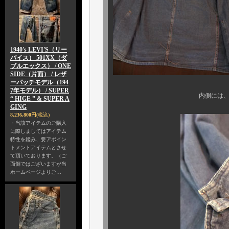
1940's LEVI'S（リー
バイス） 501XX（ダ
ブルエックス） / ONE
SIDE（片面） / レザ
ーパッチモデル（194
7年モデル） / SUPER
内側には、抜染によるス
“ HIGE ” & SUPER A
GING
8,236,800円
(税込)
・当該アイテムのご購入
に際しましてはアイテム
特性を鑑み、要アポイン
トメントアイテムとさせ
て頂いております。（ご
面倒ではございますが当
ホームページよりご…