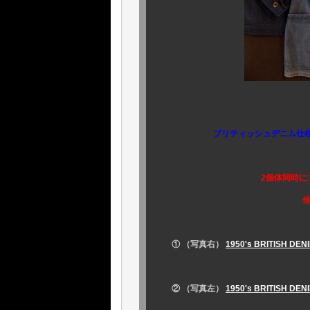
英国僅少銘
ブリティッシュデニム仕
上述通りの僅
2個体同時にご検討、ご比
他に早々ないかと自
この機会
①
（写真右）
1950's BRITISH DE
￥98,8
②
（写真左）
1950's BRITISH DE