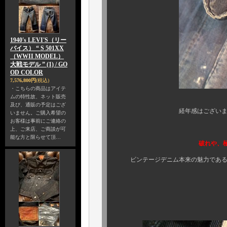
1940's LEVI'S（リー
バイス） “ S 501XX
（WWII MODEL）
大戦モデル ” (1) / GO
OD COLOR
7,576,800円
(税込)
・こちらの商品はアイテ
ムの特性故、ネット販売
及び、通販の予定はござ
経年感はございますが、袖口
いません。ご購入希望の
お客様は事前にご連絡の
上、ご来店、ご商談が可
能な方と限らせて頂…
破れや、極端なダメージ
ビンテージデニム本来の魅力である、
そして、も