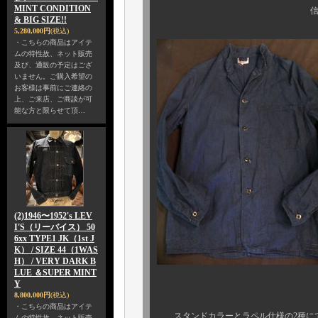
MINT CONDITION
信じられない保存
& BIG SIZE!!
5,280,000円
(税込)
・こちらの商品はアイテ
ムの特性故、ネット販売
及び、通販の予定はござ
いません。ご購入希望の
お客様は事前にご連絡の
上、ご来店、ご商談が可
能な方と限らせて頂…
(2)1946〜1952's LEV
I'S（リーバイス） 50
6xx TYPE1 JK（1st J
K） / SIZE 44（1WAS
H） / VERY DARK B
LUE ＆SUPER MINT
Y
同様に、使用状
8,800,000円
(税込)
・こちらの商品はアイテ
スタンドカラーとラペル仕様の2種にて
ムの特性故、ネット販売