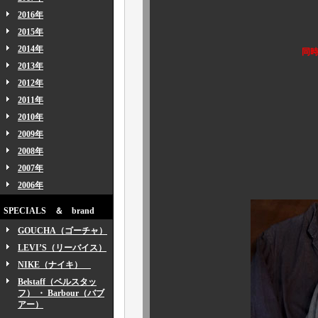
2016年
今回も何と、
2015年
2014年
同時に2着もの買い
2013年
入荷です
2012年
2011年
2010年
その正体
2009年
2008年
2007年
皆様方、心してご
2006年
SPECIALS ＆ brand
GOUCHA（ゴーチャ）
LEVI’S（リーバイス）
NIKE（ナイキ）
Belstaff（ベルスタッ
フ） ・ Barbour（バブ
アー）