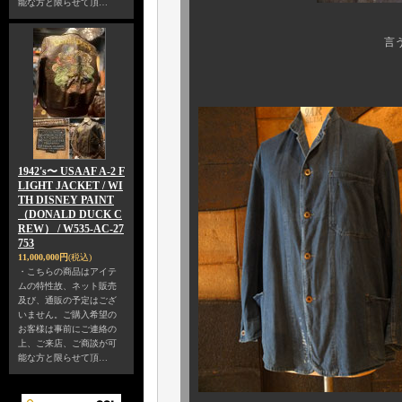
能な方と限らせて頂…
言うまでもなく見事な
ご安心下
1942's〜 USAAF A-2 F
LIGHT JACKET / WI
TH DISNEY PAINT
（DONALD DUCK C
REW） / W535-AC-27
753
11,000,000円
(税込)
・こちらの商品はアイテ
ムの特性故、ネット販売
及び、通販の予定はござ
いません。ご購入希望の
お客様は事前にご連絡の
上、ご来店、ご商談が可
能な方と限らせて頂…