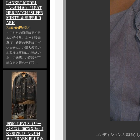
LANKET MODEL
（ハギ付き） / LEAT
HER PATCH / SUPER
MINTY ＆ SUPER D
ARK
7,480,000円
(税込)
・こちらの商品はアイテ
ムの特性故、ネット販売
及び、通販の予定はござ
いません。ご購入希望の
お客様は事前にご連絡の
上、ご来店、ご商談が可
能な方と限らせて頂…
1950's LEVI'S（リー
バイス） 507XX 2nd J
K / SIZE 48（ハギ付
コンディションの素晴らしさは写
き） / DARK BLUE &