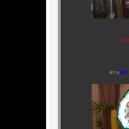
おっ
GO
い
何でも本気でやる
何でも
徹底