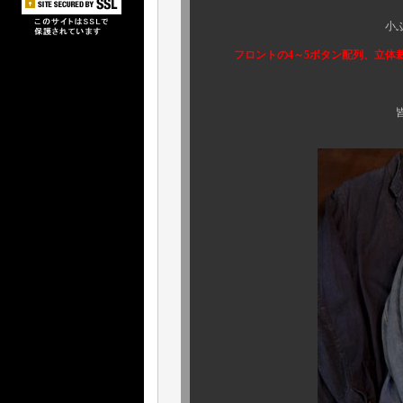
小ぶりなラペル形状
フロントの4～5ボタン配列、立体
皆様方、是非ともお