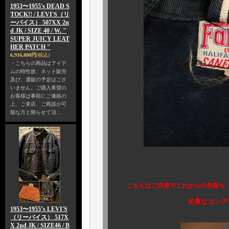
1953〜1955's DEAD S
TOCK!! / LEVI'S（リ
ーバイス） 507XX 2n
d JK / SIZE 40 / W. "
SUPER JUICY LEAT
HER PATCH "
6,916,800円
(税込)
・こちらの商品はアイテ
ムの特性故、ネット販売
及び、通販の予定はござ
いません。ご購入希望の
お客様は事前にご連絡の
上、ご来店、ご商談が可
能な方と限らせて頂…
こちらはご自身でこれからの色落ち、
見事なコンディションの
1953〜1955’s LEVI'S
（リーバイス） 517X
X 2nd JK / SIZE46 / B