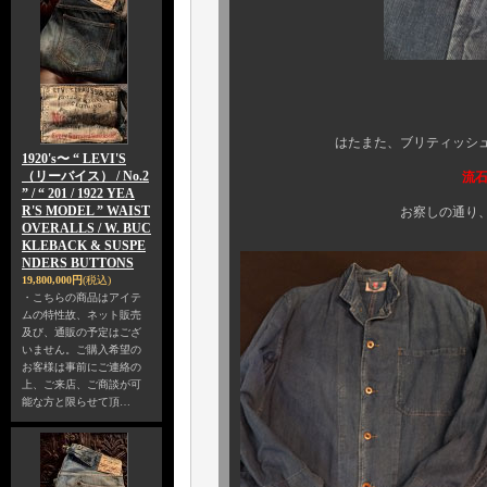
ファイヤーマンJ
はたまた、ブリティッシュのデニ
1920's〜 “ LEVI'S
（リーバイス） / No.2
流石
” / “ 201 / 1922 YEA
R'S MODEL ” WAIST
お察しの通り、同年代のUS
OVERALLS / W. BUC
KLEBACK & SUSPE
NDERS BUTTONS
19,800,000円
(税込)
・こちらの商品はアイテ
ムの特性故、ネット販売
及び、通販の予定はござ
いません。ご購入希望の
お客様は事前にご連絡の
上、ご来店、ご商談が可
能な方と限らせて頂…