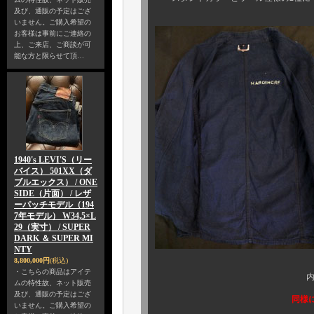
及び、通販の予定はござ
いません。ご購入希望の
お客様は事前にご連絡の
上、ご来店、ご商談が可
能な方と限らせて頂…
1940's LEVI'S（リー
バイス） 501XX（ダ
ブルエックス） / ONE
SIDE（片面） / レザ
ーパッチモデル（194
7年モデル） W34,5×L
29（実寸） / SUPER
DARK ＆ SUPER MI
NTY
8,800,000円
(税込)
・こちらの商品はアイテ
内側のコンディショ
ムの特性故、ネット販売
及び、通販の予定はござ
同様に、ダメ
いません。ご購入希望の