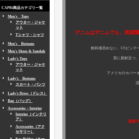
CAPRi商品カテゴリ一覧
Men's Tops
アウター・ジャケ
堪りません
ット
デニムはデニムでも、英国
Tシャツ・シャツ
Men's Bottoms
飽和感否めない、USビンテージに
Men's Shoes & Sandals
実に新鮮且つ、鮮度高いアイ
Lady's Tops
アウター・ジャケ
ット
アメリカのカバーオールとは
Lady's Bottoms
流石、ブリティッシ
スカート・パンツ
Lady's Dress（ドレス）
Bag（バッグ）
やっぱりと言
Accessories・Interior
最早、お約束に
Interior（インテリ
ア）
英国
Accessories（アク
更にはフロント
セサリー）