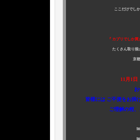
￥128,
ここだけでしか手に入
そろそ
『 カプリでしか買えな
たくさん取り揃えて、皆様方
京都
＜お知
11月1
お休み とさせ
皆様には ご不便をお掛け
ご理解の程、よろしく
t
t