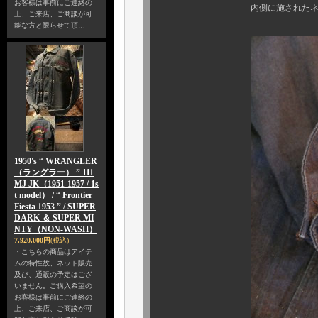
お客様は事前にご連絡の
内側に施されたネームステン
上、ご来店、ご商談が可
能な方と限らせて頂…
1950's “ WRANGLER
（ラングラー） ” 111
MJ JK（1951-1957 / 1s
t model） / “ Frontier
Fiesta 1953 ” / SUPER
DARK ＆ SUPER MI
NTY（NON-WASH）
7,920,000円
(税込)
・こちらの商品はアイテ
ムの特性故、ネット販売
及び、通販の予定はござ
いません。ご購入希望の
お客様は事前にご連絡の
上、ご来店、ご商談が可