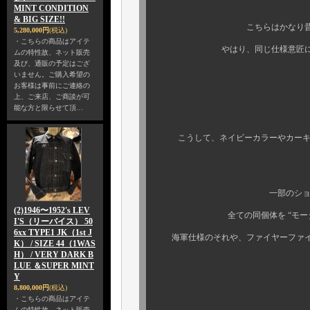
MINT CONDITION
& BIG SIZE!!
こちらはかなり昔にフランス
5,280,000円
(税込)
・こちらの商品はアイテ
やはり、同じ仕様意匠にしてフ
ムの特性故、ネット販売
及び、通販の予定はござ
いません。ご購入希望の
お客様は事前にご連絡の
そう
上、ご来店、ご商談が可
能な方と限らせて頂…
こうして、ネイビーカラーやカーキカ
一部のショップWEBペー
(2)1946〜1952's LEV
全ての同個体を “モーターサイ
I'S（リーバイス） 50
6xx TYPE1 JK（1st J
海軍仕様のそれや、ファイヤーファイ
K） / SIZE 44（1WAS
H） / VERY DARK B
LUE ＆SUPER MINT
Y
8,800,000円
(税込)
・こちらの商品はアイテ
ムの特性故、ネット販売