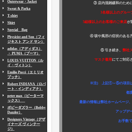
Outerwear・Jacket
③ 店内混雑緩和のために
Sweat & Parka
3名様以上のグルー
T-shirt
5組様以上のお客様のご来店
が
Shirt
Special Bag
④ 咳や風邪の症状のある方
Physicist and Son（フィ
ジキスト アンド サン）
adidas（アディダス）
⑤ 引き続き、
弊社
・ PUMA（プーマ）
マスク着用
にてご対応
LOUIS VUITTON（ル
イ・ヴィトン）
Emilio Pucci（エミリオ
プッチ）
※注) 上記①～⑤の項目は新型
Robert INDIANA（ロバ
ート・インディアナ）
都度変更させて
peter max（ピーターマ
ックス）
最新の情報は弊社ホームページ、Instag
ボビーダズラー（Bobby
アップデートお知らせ
Dazzler）
Designers Vintage（デザ
お手数ですが、ご確
イナーズ ヴィンテー
ジ）