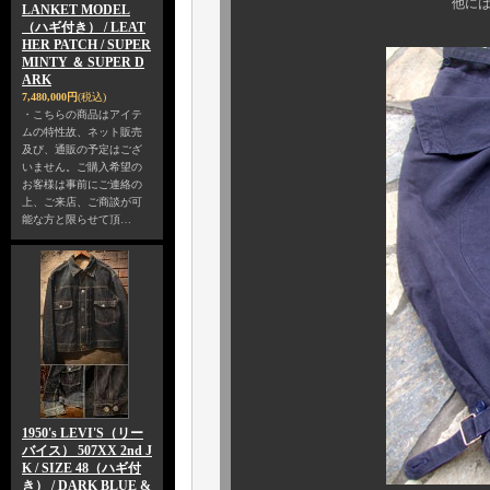
他には、下記写真も
LANKET MODEL
（ハギ付き） / LEAT
HER PATCH / SUPER
MINTY ＆ SUPER D
ARK
7,480,000円
(税込)
・こちらの商品はアイテ
ムの特性故、ネット販売
及び、通販の予定はござ
いません。ご購入希望の
お客様は事前にご連絡の
上、ご来店、ご商談が可
能な方と限らせて頂…
1950's LEVI'S（リー
バイス） 507XX 2nd J
K / SIZE 48（ハギ付
き） / DARK BLUE &