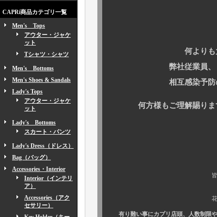
CAPRi商品カテゴリ一覧
Men's Tops
アウター・ジャケ
ット
何よりも大切なお
Tシャツ・シャツ
弊社従業員、またそ
Men's Bottoms
Men's Shoes & Sandals
相互感染予防のため
Lady's Tops
アウター・ジャケ
何方様もご理解賜りますよ
ット
Lady's Bottoms
スカート・パンツ
Lady's Dress（ドレス）
Bag（バッグ）
Accessories・Interior
皆様方、こん
Interior（インテリ
ア）
Accessories（アク
花見シーズン
セサリー）
有り難い事にカプリ店頭、人数制限や時