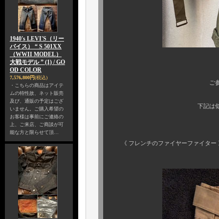
1940's LEVI'S（リー
バイス） “ S 501XX
（WWII MODEL）
大戦モデル ” (1) / GO
OD COLOR
7,576,800円
(税込)
ご参考までに、下
・こちらの商品はアイテ
ムの特性故、ネット販売
及び、通販の予定はござ
下記は似て非なる、同
いません。ご購入希望の
お客様は事前にご連絡の
上、ご来店、ご商談が可
ご覧の通
能な方と限らせて頂…
《 フレンチのファイヤーファイター 