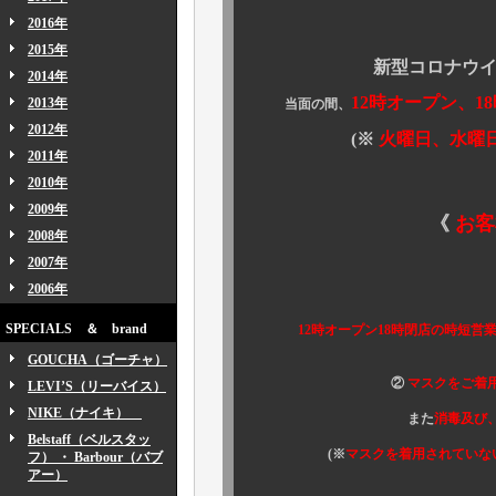
2016年
2015年
新型コロナウイルス感
2014年
12時オープン、1
2013年
当面の間、
2012年
(※
火曜日、水曜
2011年
2010年
2009年
《
お客
2008年
2007年
2006年
① 当面の
SPECIALS ＆ brand
12時オープン18時閉店の時短営業
GOUCHA（ゴーチャ）
②
マスクをご着
LEVI’S（リーバイス）
NIKE（ナイキ）
また
消毒及び
Belstaff（ベルスタッ
(※
マスクを着用されていな
フ） ・ Barbour（バブ
アー）