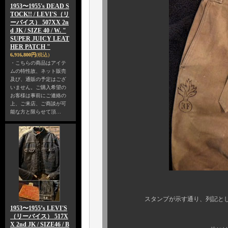
1953〜1955's DEAD S
TOCK!! / LEVI'S（リ
ーバイス） 507XX 2n
d JK / SIZE 40 / W. "
SUPER JUICY LEAT
HER PATCH "
6,916,800円
(税込)
・こちらの商品はアイテ
ムの特性故、ネット販売
及び、通販の予定はござ
いません。ご購入希望の
お客様は事前にご連絡の
上、ご来店、ご商談が可
能な方と限らせて頂…
スタンプが示す通り、列記とした 《
1953〜1955’s LEVI'S
（リーバイス） 517X
X 2nd JK / SIZE46 / B