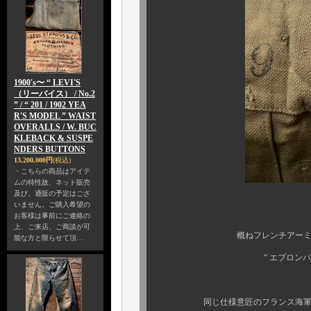
1900's〜 “ LEVI'S
（リーバイス） / No.2
” / “ 201 / 1902 YEA
R'S MODEL ” WAIST
OVERALLS / W. BUC
KLEBACK & SUSPE
NDERS BUTTONS
13,200,000円
(税込)
・こちらの商品はアイテ
ムの特性故、ネット販売
及び、通販の予定はござ
いません。ご購入希望の
しかしな
お客様は事前にご連絡の
上、ご来店、ご商談が可
概ねフレンチアーミーの “ モ
能な方と限らせて頂…
“ エプロンパンツ ” で
他に
同じ仕様意匠のフランス海軍のデッ