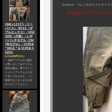
のそれや、フレンチのファイヤーファ
全てをひとくくりで 《 モーター
1940's LEVI'S（リー
バイス） 501XX（ダ
ブルエックス） / ONE
SIDE（片面） / レザ
ーパッチモデル（194
7年モデル） / SUPER
“ HIGE ” & SUPER A
GING
8,236,800円
(税込)
・当該アイテムのご購入
に際しましてはアイテム
特性を鑑み、要アポイン
トメントアイテムとさせ
て頂いております。（ご
面倒ではございますが当
ホームページよりご…