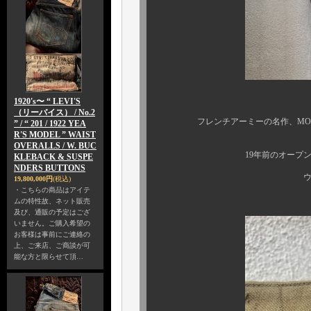
1920's〜 “ LEVI'S
（リーバイス） / No.2
フレンチアーミーの名作、MOTORCY
” / “ 201 / 1922 YEA
R'S MODEL ” WAIST
OVERALLS / W. BUC
19年前のオープン当初から
KLEBACK & SUSPE
NDERS BUTTONS
ウチの人気アイ
19,800,000円
(税込)
・こちらの商品はアイテ
ムの特性故、ネット販売
及び、通販の予定はござ
いません。ご購入希望の
お客様は事前にご連絡の
上、ご来店、ご商談が可
能な方と限らせて頂…