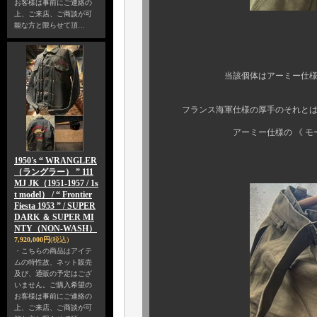
お客様は事前にご連絡の
上、ご来店、ご商談が可
能な方と限らせて頂…
迫力のフ
当該個体はアーミー仕様の所謂、《
フランス海軍仕様の厚手のそれとは似
アーミー仕様の 《 モーターサ
1950's “ WRANGLER
（ラングラー） ” 111
MJ JK（1951-1957 / 1s
t model） / “ Frontier
Fiesta 1953 ” / SUPER
DARK ＆ SUPER MI
NTY（NON-WASH）
7,920,000円
(税込)
・こちらの商品はアイテ
ムの特性故、ネット販売
及び、通販の予定はござ
いません。ご購入希望の
お客様は事前にご連絡の
上、ご来店、ご商談が可