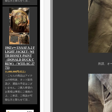
能な方と限らせて頂…
1942's〜 USAAF A-2 F
LIGHT JACKET / WI
TH DISNEY PAINT
（DONALD DUCK C
REW） / W535-AC-27
所謂、オーバーパンツ
753
11,000,000円
(税込)
・こちらの商品はアイテ
ムの特性故、ネット販売
及び、通販の予定はござ
いません。ご購入希望の
お客様は事前にご連絡の
上、ご来店、ご商談が可
能な方と限らせて頂…