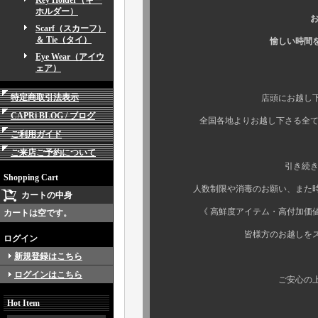
Key Holder（キー
ホルダー）
お陰様で連日
Scarf（スカーフ）
＆ Tie（タイ）
愉しい時間を過ごさせて
Eye Wear（アイウ
ェア）
特定商取引法表示
店頭にお越し下さる顧客
CAPRi BLOG / ブログ
全国各地よりお越し下さる全てのお
ご利用ガイド
ご来店ご予約について
引き続き、混雑時のご
Shopping Cart
人数制限や消毒のお願い、また時短
カートの中身
《 高鮮度アイテム・高付加価値商品
カートは空です。
皆様方のお越しをスタッフ一
ログイン
新規登録はこちら
ログインはこちら
ご安心の上、御来店お
Hot Item