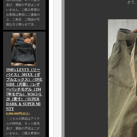
さて、改めて当該個
及び、通販の予定はござ
いません。ご購入希望の
お客様は事前にご連絡の
上、ご来店、ご商談が可
能な方と限らせて頂…
1940's LEVI'S（リー
バイス） 501XX（ダ
ブルエックス） / ONE
SIDE（片面） / レザ
ーパッチモデル（194
7年モデル） W34,5×L
29（実寸） / SUPER
DARK ＆ SUPER MI
NTY
8,800,000円
(税込)
・こちらの商品はアイテ
ムの特性故、ネット販売
及び、通販の予定はござ
いません。ご購入希望の