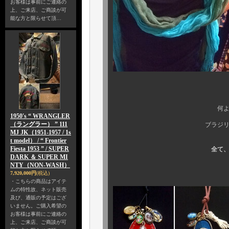
お客様は事前にご連絡の
上、ご来店、ご商談が可
能な方と限らせて頂…
何よりも．．． 目
1950's “ WRANGLER
（ラングラー） ” 111
ブラジリアンに
MJ JK（1951-1957 / 1s
t model） / “ Frontier
Fiesta 1953 ” / SUPER
全て、
DARK ＆ SUPER MI
NTY（NON-WASH）
7,920,000円
(税込)
・こちらの商品はアイテ
ムの特性故、ネット販売
及び、通販の予定はござ
いません。ご購入希望の
お客様は事前にご連絡の
上、ご来店、ご商談が可