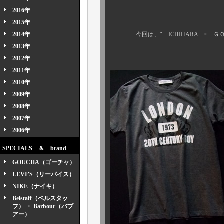
2016年
2015年
2014年
今回は、“ ICHIHARA × ＧＯＵ
2013年
2012年
2011年
2010年
2009年
2008年
2007年
2006年
SPECIALS ＆ brand
GOUCHA（ゴーチャ）
LEVI’S（リーバイス）
NIKE（ナイキ）
Belstaff（ベルスタッ
フ） ・ Barbour（バブ
アー）