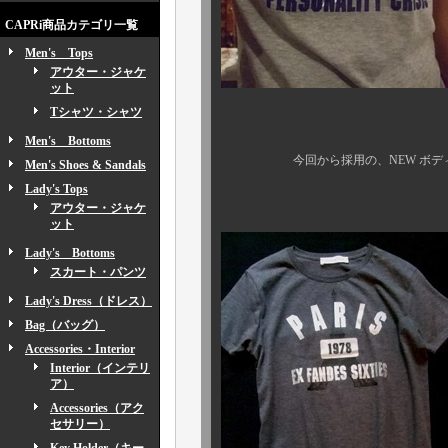
CAPRi商品カテゴリ一覧
Men's Tops
アウター・ジャケ
ット
Tシャツ・シャツ
Men's Bottoms
今回から採用の、NEW ボディ 
Men's Shoes & Sandals
Lady's Tops
アウター・ジャケ
ット
Lady's Bottoms
スカート・パンツ
Lady's Dress（ドレス）
Bag（バッグ）
Accessories・Interior
Interior（インテリ
ア）
Accessories（アク
セサリー）