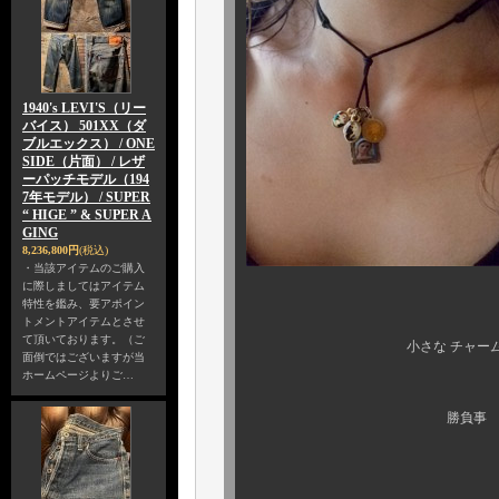
1940's LEVI'S（リー
バイス） 501XX（ダ
ブルエックス） / ONE
SIDE（片面） / レザ
ーパッチモデル（194
7年モデル） / SUPER
“ HIGE ” & SUPER A
GING
8,236,800円
(税込)
・当該アイテムのご購入
に際しましてはアイテム
特性を鑑み、要アポイン
トメントアイテムとさせ
て頂いております。（ご
小さな チャームには、全て
面倒ではございますが当
ホームページよりご…
勝負事 ・ 恋愛 ・ 