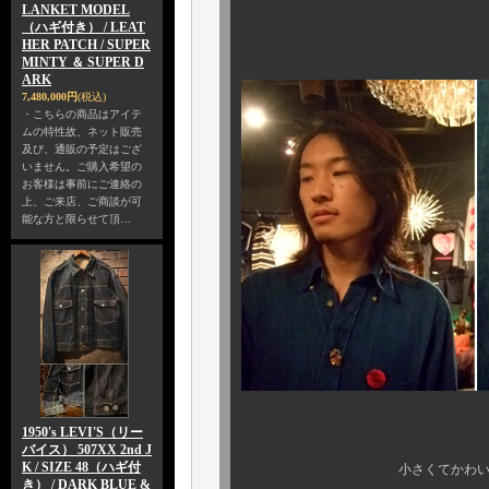
LANKET MODEL
（ハギ付き） / LEAT
HER PATCH / SUPER
MINTY ＆ SUPER D
ARK
7,480,000円
(税込)
・こちらの商品はアイテ
ムの特性故、ネット販売
及び、通販の予定はござ
いません。ご購入希望の
お客様は事前にご連絡の
上、ご来店、ご商談が可
能な方と限らせて頂…
1950's LEVI'S（リー
バイス） 507XX 2nd J
K / SIZE 48（ハギ付
小さくてかわいい、お守
き） / DARK BLUE &