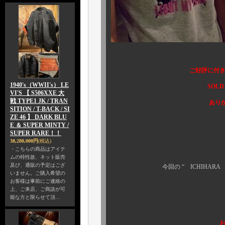
ご好評に付き、
1940's（WWII's） LE
SOLD OUT 
VI'S 【 S506XXE 大
戦 TYPE1 JK / TRAN
ありがとうござい
SITION / T-BACK / SI
ZE 46 】 DARK BLU
E ＆ SUPER MINTY /
SUPER RARE！！
38,280,000円
(税込)
カラーは、
・こちらの商品はアイテ
ムの特性故、ネット販売
及び、通販の予定はござ
今回の “ ICHIHARA × Ｇ
いません。ご購入希望の
お客様は事前にご連絡の
上、ご来店、ご商談が可
もちろん、いつも
能な方と限らせて頂…
お待たせ致し