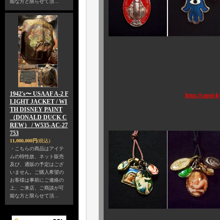
能な方と限らせて頂…
ご自身には も
1942's〜 USAAF A-2 F
http://capri-k
LIGHT JACKET / WI
TH DISNEY PAINT
（DONALD DUCK C
REW） / W535-AC-27
753
11,000,000円
(税込)
・こちらの商品はアイテ
ムの特性故、ネット販売
及び、通販の予定はござ
いません。ご購入希望の
お客様は事前にご連絡の
上、ご来店、ご商談が可
能な方と限らせて頂…