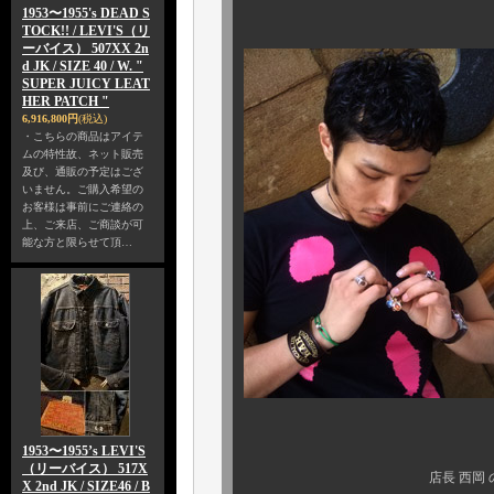
1953〜1955's DEAD S
TOCK!! / LEVI'S（リ
ーバイス） 507XX 2n
d JK / SIZE 40 / W. "
SUPER JUICY LEAT
HER PATCH "
6,916,800円
(税込)
・こちらの商品はアイテ
ムの特性故、ネット販売
及び、通販の予定はござ
いません。ご購入希望の
お客様は事前にご連絡の
上、ご来店、ご商談が可
能な方と限らせて頂…
1953〜1955’s LEVI'S
（リーバイス） 517X
店長 西岡 
X 2nd JK / SIZE46 / B