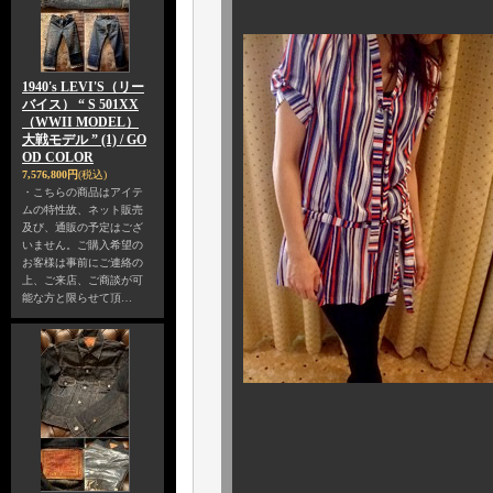
1940's LEVI'S（リー
バイス） “ S 501XX
（WWII MODEL）
大戦モデル ” (1) / GO
OD COLOR
7,576,800円
(税込)
・こちらの商品はアイテ
ムの特性故、ネット販売
及び、通販の予定はござ
いません。ご購入希望の
お客様は事前にご連絡の
上、ご来店、ご商談が可
能な方と限らせて頂…
ヒモの長さは