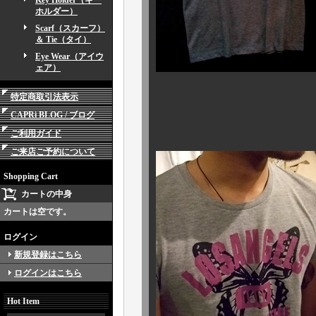
Key Holder（キー
ホルダー）
Scarf（スカーフ）
＆ Tie（タイ）
Eye Wear（アイウ
ェア）
特定商取引法表示
CAPRi BLOG / ブログ
ご利用ガイド
ご来店ご予約について
Shopping Cart
カートの中身
カートは空です。
ログイン
新規登録はこちら
ログインはこちら
Hot Item