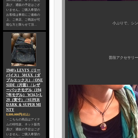
及び、通販の予定はござ
いません。ご購入希望の
お客様は事前にご連絡の
上、ご来店、ご商談が可
小ぶりで、シンプルな チ
能な方と限らせて頂…
普段アクセサリーを、身に付け
1940's LEVI'S（リー
バイス） 501XX（ダ
ブルエックス） / ONE
SIDE（片面） / レザ
ーパッチモデル（194
7年モデル） W34,5×L
29（実寸） / SUPER
DARK ＆ SUPER MI
NTY
8,800,000円
(税込)
・こちらの商品はアイテ
ムの特性故、ネット販売
及び、通販の予定はござ
いません。ご購入希望の