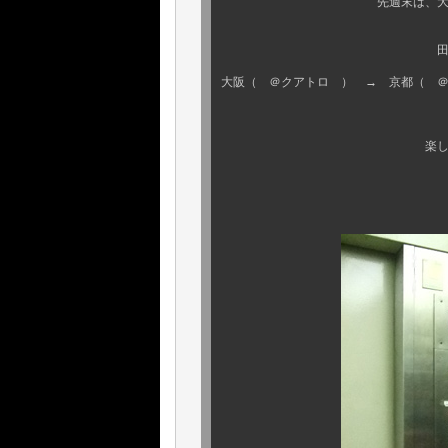
先週末は、大忙しで 遊び
田中さんと
大阪（ ＠クアトロ ） → 京都（ ＠
楽しい 週末で