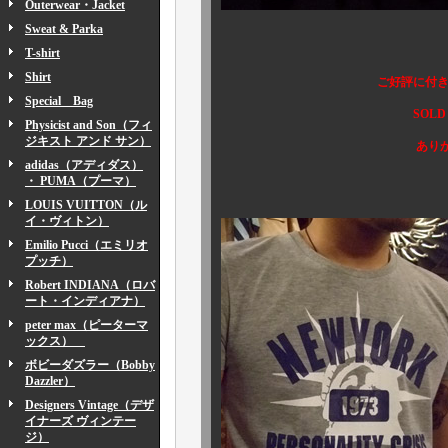
Outerwear・Jacket
Sweat & Parka
T-shirt
Shirt
ご好評に付き
Special Bag
SOLD OUT 
Physicist and Son（フィ
ジキスト アンド サン）
ありがとうござい
adidas（アディダス）
・ PUMA（プーマ）
LOUIS VUITTON（ル
イ・ヴィトン）
Emilio Pucci（エミリオ
プッチ）
Robert INDIANA（ロバ
ート・インディアナ）
peter max（ピーターマ
ックス）
ボビーダズラー（Bobby
Dazzler）
Designers Vintage（デザ
イナーズ ヴィンテー
ジ）