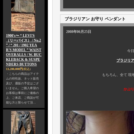
ブラジリアン お守り ペンダント
2008年06月25日
1900's〜 “ LEVI'S
（リーバイス） / No.2
” / “ 201 / 1902 YEA
R'S MODEL ” WAIST
今日は、カプリで
OVERALLS / W. BUC
KLEBACK & SUSPE
ブラジリア
NDERS BUTTONS
13,200,000円
(税込)
・こちらの商品はアイテ
もちろん、全て 現地 ブラジル
ムの特性故、ネット販売
及び、通販の予定はござ
いません。ご購入希望の
かぶりなし の
お客様は事前にご連絡の
上、ご来店、ご商談が可
能な方と限らせて頂…