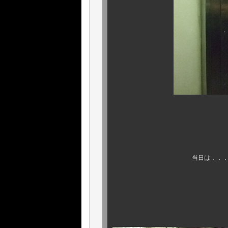
夕方 、クアト
当日は．．．．．． この
何と、Ｗ ヘッ