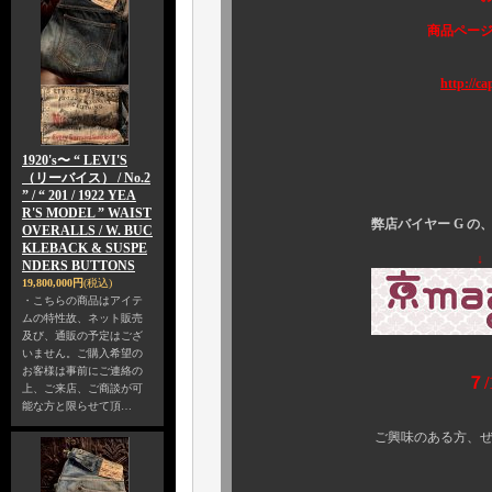
商品ページ アップ致しまし
http://c
1920's〜 “ LEVI'S
（リーバイス） / No.2
” / “ 201 / 1922 YEA
R'S MODEL ” WAIST
弊店バイヤー G の
OVERALLS / W. BUC
KLEBACK & SUSPE
NDERS BUTTONS
19,800,000円
(税込)
・こちらの商品はアイテ
ムの特性故、ネット販売
及び、通販の予定はござ
いません。ご購入希望の
お客様は事前にご連絡の
７
上、ご来店、ご商談が可
能な方と限らせて頂…
ご興味のある方、ぜひ ご覧