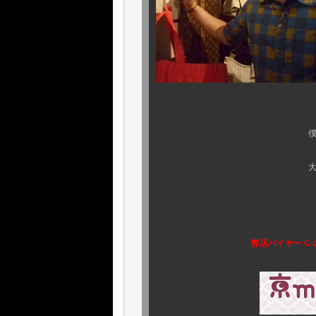
僕
大切な人からの 
弊店バイヤー G の、個人