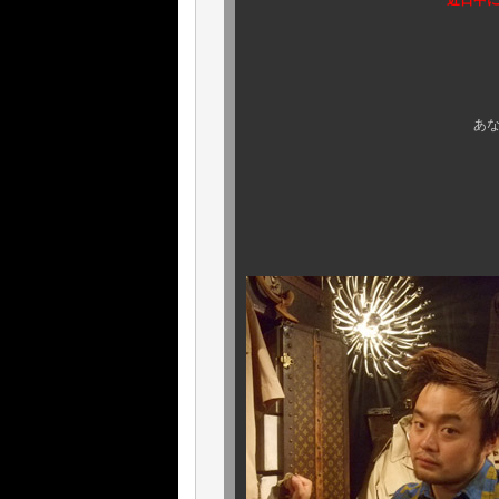
近日中に、順次 アッ
ですが．．． 全
あなただけの ．．
お早め