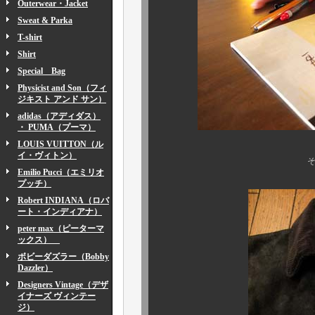
Outerwear・Jacket
Sweat & Parka
T-shirt
Shirt
Special Bag
Physicist and Son（フィ
ジキスト アンド サン）
adidas（アディダス）
・ PUMA（プーマ）
LOUIS VUITTON（ル
イ・ヴィトン）
それでは待望のサ
Emilio Pucci（エミリオ
プッチ）
Robert INDIANA（ロバ
ート・インディアナ）
peter max（ピーターマ
ックス）
ボビーダズラー（Bobby
Dazzler）
Designers Vintage（デザ
イナーズ ヴィンテー
ジ）