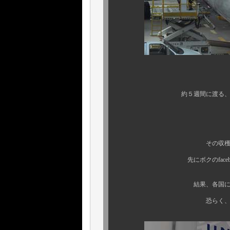
今回は、既にお
約５週間に渡る、アメリカ →
買い付け
その収穫内容は、一部
先にボクのfacebookペー
結果、各国において、地方
恐らく、ここ数年来で一