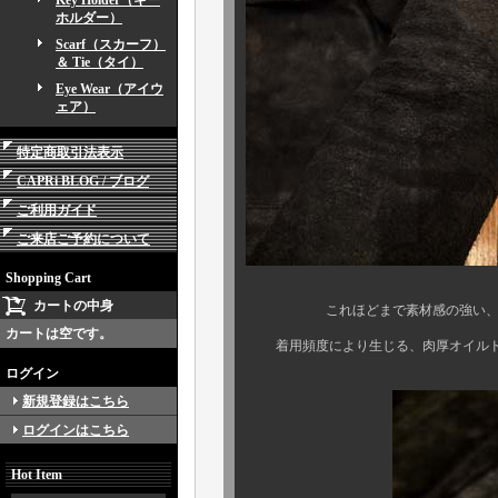
Key Holder（キー
ホルダー）
Scarf（スカーフ）
＆ Tie（タイ）
Eye Wear（アイウ
ェア）
特定商取引法表示
CAPRi BLOG / ブログ
ご利用ガイド
ご来店ご予約について
Shopping Cart
カートの中身
これほどまで素材感の強い、レザー
カートは空です。
着用頻度により生じる、肉厚オイルド
ログイン
新規登録はこちら
ログインはこちら
Hot Item