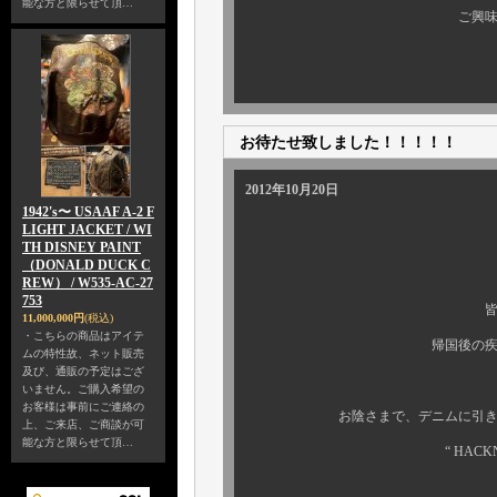
能な方と限らせて頂…
ご興味のある方、ぜひ 
お待たせ致しました！！！！！
2012年10月20日
1942's〜 USAAF A-2 F
LIGHT JACKET / WI
TH DISNEY PAINT
（DONALD DUCK C
REW） / W535-AC-27
753
皆様、大変お待たせ
11,000,000円
(税込)
・こちらの商品はアイテ
帰国後の疾風怒涛の日々も
ムの特性故、ネット販売
及び、通販の予定はござ
いません。ご購入希望の
お客様は事前にご連絡の
お陰さまで、デニムに引き続き “ ク
上、ご来店、ご商談が可
能な方と限らせて頂…
“ HACKNY ” 3
“ GOUCHA 