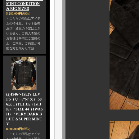
MINT CONDITION
& BIG SIZE!!
5,280,000円
(税込)
・こちらの商品はアイテ
ムの特性故、ネット販売
及び、通販の予定はござ
いません。ご購入希望の
お客様は事前にご連絡の
上、ご来店、ご商談が可
能な方と限らせて頂…
(2)1946〜1952's LEV
I'S（リーバイス） 50
6xx TYPE1 JK（1st J
K） / SIZE 44（1WAS
H） / VERY DARK B
LUE ＆SUPER MINT
Y
8,800,000円
(税込)
・こちらの商品はアイテ
ムの特性故、ネット販売