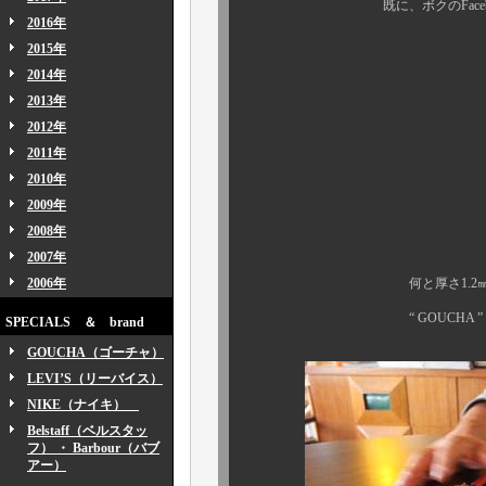
既に、ボクのFacebook 
2016年
先行予約受付
2015年
2014年
お蔭様で大反
2013年
2012年
2011年
2010年
2009年
2008年
そ
2007年
2006年
何と厚さ1.2㎜、魅惑のオ
“ GOUCHA ” より初
SPECIALS ＆ brand
GOUCHA（ゴーチャ）
LEVI’S（リーバイス）
NIKE（ナイキ）
Belstaff（ベルスタッ
フ） ・ Barbour（バブ
アー）