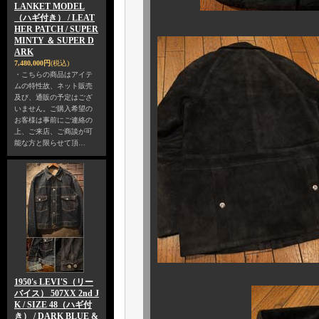
LANKET MODEL
（ハギ付き） / LEAT
HER PATCH / SUPER
MINTY ＆ SUPER D
ARK
7,480,000円
(税込)
・こちらの商品はアイテ
ムの特性故、ネット販売
及び、通販の予定はござ
いません。ご購入希望の
お客様は事前にご連絡の
上、ご来店、ご商談が可
能な方と限らせて頂…
1950's LEVI'S（リー
バイス） 507XX 2nd J
K / SIZE 48（ハギ付
き） / DARK BLUE &