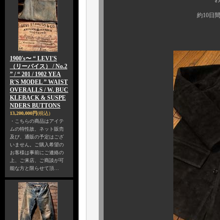
約10日間の店頭サンプル
いよいよ本生産開
1900's〜 “ LEVI'S
（リーバイス） / No.2
” / “ 201 / 1902 YEA
R'S MODEL ” WAIST
OVERALLS / W. BUC
KLEBACK & SUSPE
NDERS BUTTONS
13,200,000円
(税込)
・こちらの商品はアイテ
ムの特性故、ネット販売
及び、通販の予定はござ
いません。ご購入希望の
お客様は事前にご連絡の
上、ご来店、ご商談が可
能な方と限らせて頂…