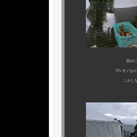
因みに、ブース奥にぶ
70's モノながら、パッと見、
しかしながら、確認を怠
よって．．