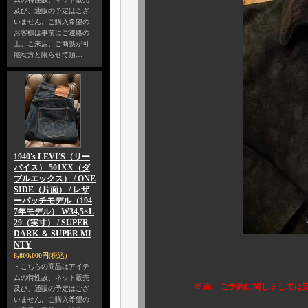
及び、通販の予定はござ
いません。ご購入希望の
お客様は事前にご連絡の
上、ご来店、ご商談が可
能な方と限らせて頂…
1940's LEVI'S（リー
バイス） 501XX（ダ
ブルエックス） / ONE
SIDE（片面） / レザ
ーパッチモデル（194
7年モデル） W34,5×L
29（実寸） / SUPER
DARK ＆ SUPER MI
NTY
8,800,000円
(税込)
発売は１２月
・こちらの商品はアイテ
ムの特性故、ネット販売
※ 尚、ご予約に関しましては
及び、通販の予定はござ
いません。ご購入希望の