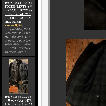
1953〜1955's DEAD S
TOCK!! / LEVI'S（リ
ーバイス） 507XX 2n
d JK / SIZE 40 / W. "
SUPER JUICY LEAT
HER PATCH "
6,916,800円
(税込)
・こちらの商品はアイテ
ムの特性故、ネット販売
及び、通販の予定はござ
いません。ご購入希望の
お客様は事前にご連絡の
上、ご来店、ご商談が可
能な方と限らせて頂…
1953〜1955’s LEVI'S
（リーバイス） 517X
X 2nd JK / SIZE46 / B