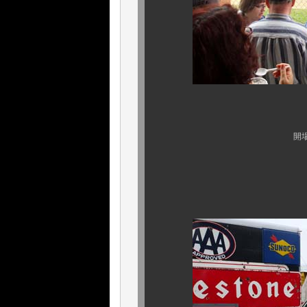
３日目は．．．ま
開場前の会場にて、
この後、熾烈な戦
それでは暫し、シ