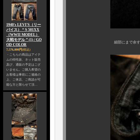
1940's LEVI'S（リー
バイス） “ S 501XX
（WWII MODEL）
大戦モデル ” (1) / GO
細部にまで余すことなく、拘
OD COLOR
7,576,800円
(税込)
・こちらの商品はアイテ
ムの特性故、ネット販売
及び、通販の予定はござ
いません。ご購入希望の
お客様は事前にご連絡の
上、ご来店、ご商談が可
能な方と限らせて頂…