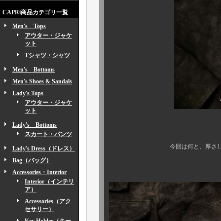
CAPRi商品カテゴリ一覧
Men's Tops
アウター・ジャケ
ット
Tシャツ・シャツ
Men's Bottoms
Men's Shoes & Sandals
Lady's Tops
アウター・ジャケ
ット
Lady's Bottoms
上述の
スカート・パンツ
今回は何と、厚さ1.2ミリも
Lady's Dress（ドレス）
Bag（バッグ）
まさに垂涎とは
Accessories・Interior
Interior（インテリ
ア）
Accessories（アク
セサリー）