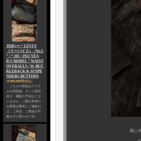
1920's〜 “ LEVI'S
（リーバイス） / No.2
” / “ 201 / 1922 YEA
R'S MODEL ” WAIST
OVERALLS / W. BUC
KLEBACK & SUSPE
NDERS BUTTONS
19,800,000円
(税込)
・こちらの商品はアイテ
ムの特性故、ネット販売
及び、通販の予定はござ
いません。ご購入希望の
お客様は事前にご連絡の
上、ご来店、ご商談が可
能な方と限らせて頂…
既にボクのfaceboo
お客様の皆様方には