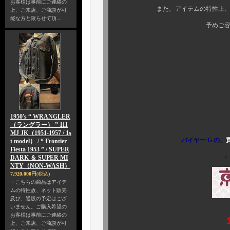
お客様は事前にご連絡の
また、アイテムの特性上、今回も
上、ご来店、ご商談が可
能な方と限らせて頂…
予めご容赦のほど、よろ
価格は￥１５５，４
素晴らしい出来栄え
詳細は、
何卒、お楽
1950's “ WRANGLER
（ラングラー） ” 111
MJ JK（1951-1957 / 1s
バイヤー G の、
t model） / “ Frontier
Fiesta 1953 ” / SUPER
↓
DARK ＆ SUPER MI
NTY（NON-WASH）
7,920,000円
(税込)
・こちらの商品はアイテ
ムの特性故、ネット販売
及び、通販の予定はござ
いません。ご購入希望の
お客様は事前にご連絡の
１
上、ご来店、ご商談が可