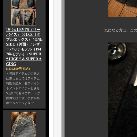
1940's LEVI'S（リー
気になる方は、この期間に是非
バイス） 501XX（ダ
ブルエックス） / ONE
SIDE（片面） / レザ
ーパッチモデル（194
7年モデル） / SUPER
“ HIGE ” & SUPER A
GING
8,236,800円
(税込)
・当該アイテムのご購入
に際しましてはアイテム
特性を鑑み、要アポイン
トメントアイテムとさせ
て頂いております。（ご
面倒ではございますが当
ホームページよりご…