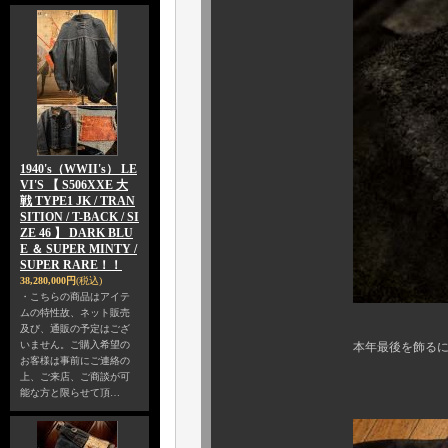
1940's（WWII's） LE
VI'S 【 S506XXE 大
戦 TYPE1 JK / TRAN
SITION / T-BACK / SI
ZE 46 】 DARK BLU
E ＆ SUPER MINTY /
SUPER RARE！！
38,280,000円
(税込)
・こちらの商品はアイテ
ムの特性故、ネット販売
及び、通販の予定はござ
いません。ご購入希望の
本年最後を飾るに相応しい、
お客様は事前にご連絡の
上、ご来店、ご商談が可
“ GOUCHA
能な方と限らせて頂…