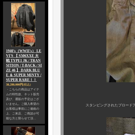
1940's（WWII's） LE
VI'S 【 S506XXE 大
戦 TYPE1 JK / TRAN
SITION / T-BACK / SI
ZE 46 】 DARK BLU
E ＆ SUPER MINTY /
SUPER RARE！！
38,280,000円
(税込)
・こちらの商品はアイテ
ムの特性故、ネット販売
デニムの経
及び、通販の予定はござ
いません。ご購入希望の
スタンピングされたブロードアロー
お客様は事前にご連絡の
上、ご来店、ご商談が可
能な方と限らせて頂…