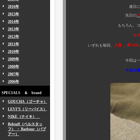
2016年
連日に亘り、続々のス
2015年
先日の
2014年
もちろん、コチラをご紹介
2013年
カプリへの入荷
2012年
2011年
いずれも毎回、
入荷 → 即 SOL
2010年
2009年
今回は一体、何方様の手
2008年
今回も瞬殺必
2007年
2006年
SPECIALS ＆ brand
GOUCHA（ゴーチャ）
LEVI’S（リーバイス）
NIKE（ナイキ）
Belstaff（ベルスタッ
フ） ・ Barbour（バブ
アー）