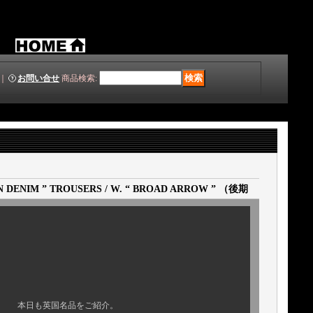
｜
お問い合せ
商品検索
:
REEN DENIM ” TROUSERS / W. “ BROAD ARROW ” （後期
品をご紹介。