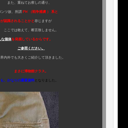
察しの通り、
、所謂
PW （戦争捕虜 ） 系と
れることかと
存じますが
断言致しません。
んな個体
を発掘しているからです。
ご参照ください。
きくご紹介して頂きました。
まさに博物館クラス。
なりの重要資料
となりました。