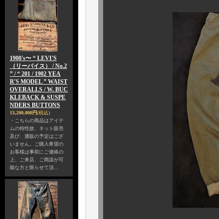
1900's〜 “ LEVI'S
（リーバイス） / No.2
” / “ 201 / 1902 YEA
R'S MODEL ” WAIST
OVERALLS / W. BUC
KLEBACK & SUSPE
NDERS BUTTONS
13,200,000円
(税込)
・こちらの商品はアイテ
ムの特性故、ネット販売
及び、通販の予定はござ
いません。ご購入希望の
お客様は事前にご連絡の
上、ご来店、ご商談が可
能な方と限らせて頂…