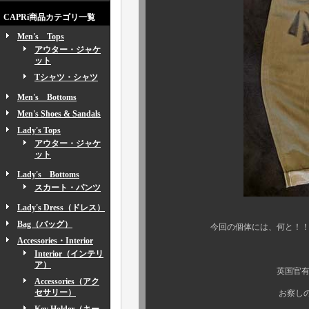
CAPRi商品カテゴリ一覧
Men's Tops
アウター・ジャケ
ット
Tシャツ・シャツ
Men's Bottoms
Men's Shoes & Sandals
Lady's Tops
アウター・ジャケ
ット
Lady's Bottoms
スカート・パンツ
Lady's Dress（ドレス）
Bag（バッグ）
今回の個体には、何と！
Accessories・Interior
そ
Interior（インテリ
ア）
英国官有品（官給品）の
Accessories（アク
セサリー）
お察しの通りの超スペシ