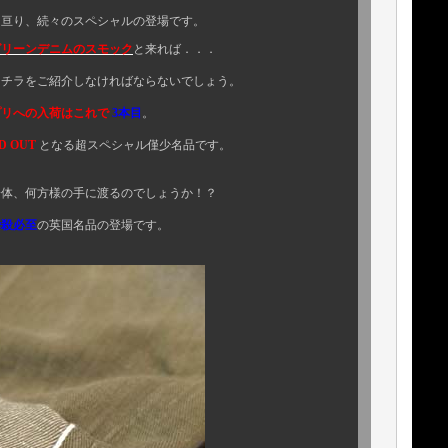
ペシャルの登場です。
グリーンデニムのスモック
と来れば．．．
しなければならないでしょう。
はこれで
3本目
。
D OUT
となる超スペシャル僅少名品です。
に渡るのでしょうか！？
至
の英国名品の登場です。