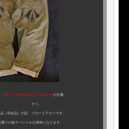
！
ブロードアローのビッグスタンプ
が付属。
う。
証、ブロードアローです。
ャルな個体になります。