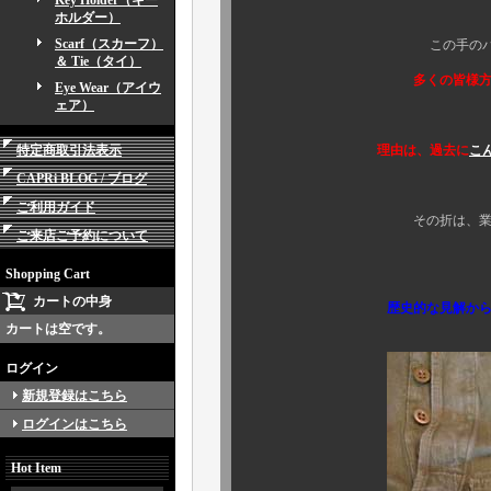
Key Holder（キー
また、重ねてお
ホルダー）
Scarf（スカーフ）
この手のパンツ故
＆ Tie（タイ）
多くの皆様方が認識さ
Eye Wear（アイウ
ェア）
ここでは敢えて、
特定商取引法表示
理由は、過去に
こ
CAPRi BLOG / ブログ
ご利用ガイド
その折は、業界内外でも大
ご来店ご予約について
Shopping Cart
カートの中身
歴史的な見解からも、か
カートは空です。
ログイン
新規登録はこちら
ログインはこちら
Hot Item