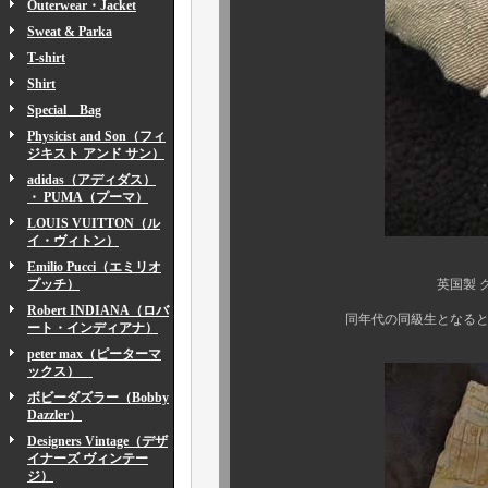
Outerwear・Jacket
Sweat & Parka
T-shirt
Shirt
Special Bag
Physicist and Son（フィ
ジキスト アンド サン）
adidas（アディダス）
・ PUMA（プーマ）
LOUIS VUITTON（ル
イ・ヴィトン）
Emilio Pucci（エミリオ
プッチ）
英国製 グリーンデニム
Robert INDIANA（ロバ
同年代の同級生となると、ダブル
ート・インディアナ）
peter max（ピーターマ
ックス）
ボビーダズラー（Bobby
Dazzler）
Designers Vintage（デザ
イナーズ ヴィンテー
ジ）