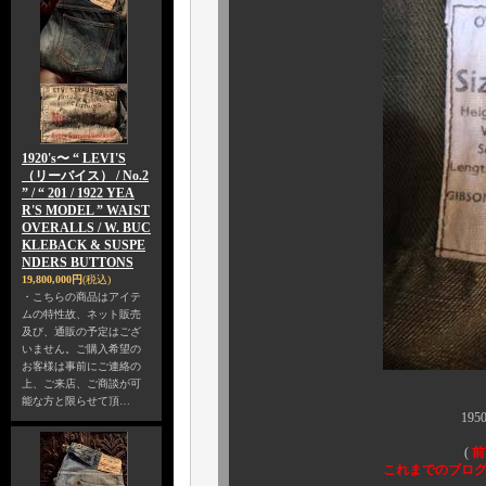
1920's〜 “ LEVI'S
（リーバイス） / No.2
” / “ 201 / 1922 YEA
R'S MODEL ” WAIST
OVERALLS / W. BUC
KLEBACK & SUSPE
NDERS BUTTONS
19,800,000円
(税込)
・こちらの商品はアイテ
ムの特性故、ネット販売
及び、通販の予定はござ
いません。ご購入希望の
お客様は事前にご連絡の
上、ご来店、ご商談が可
能な方と限らせて頂…
1950年代頃の個体で
(
前
これまでのブログや商品ペ