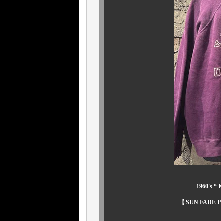
1960's 
【 SUN FADE 
￥426,800