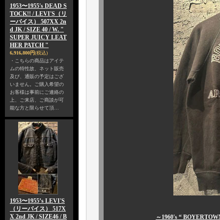
1953〜1955's DEAD S
TOCK!! / LEVI'S（リ
ーバイス） 507XX 2n
d JK / SIZE 40 / W. "
SUPER JUICY LEAT
HER PATCH "
6,916,800円
(税込)
・こちらの商品はアイテ
ムの特性故、ネット販売
及び、通販の予定はござ
いません。ご購入希望の
お客様は事前にご連絡の
上、ご来店、ご商談が可
能な方と限らせて頂…
1953〜1955’s LEVI'S
（リーバイス） 517X
X 2nd JK / SIZE46 / B
～1960's “ BOYERTOW