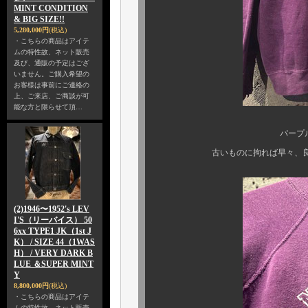
MINT CONDITION
& BIG SIZE!!
5,280,000円
(税込)
・こちらの商品はアイテ
ムの特性故、ネット販売
及び、通販の予定はござ
いません。ご購入希望の
お客様は事前にご連絡の
上、ご来店、ご商談が可
能な方と限らせて頂…
パープルのビンテー
古いものに拘れば早々、良い個体
(2)1946〜1952's LEV
I'S（リーバイス） 50
6xx TYPE1 JK（1st J
K） / SIZE 44（1WAS
H） / VERY DARK B
LUE ＆SUPER MINT
Y
8,800,000円
(税込)
・こちらの商品はアイテ
ムの特性故、ネット販売