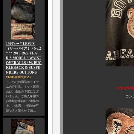
1920's〜 “ LEVI'S
（リーバイス） / No.2
” / “ 201 / 1922 YEA
R'S MODEL ” WAIST
OVERALLS / W. BUC
KLEBACK & SUSPE
NDERS BUTTONS
19,800,000円
(税込)
くぅ
・こちらの商品はアイテ
ムの特性故、ネット販売
いやはや何とも見事なカ
及び、通販の予定はござ
コンディションも見
いません。ご購入希望の
お客様は事前にご連絡の
上、ご来店、ご商談が可
能な方と限らせて頂…