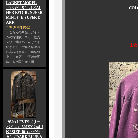
LANKET MODEL
（ハギ付き） / LEAT
COL
HER PATCH / SUPER
￥382,800
MINTY ＆ SUPER D
ARK
7,480,000円
(税込)
・こちらの商品はアイテ
ムの特性故、ネット販売
及び、通販の予定はござ
お次は僅少カラー
いません。ご購入希望の
お客様は事前にご連絡の
上、ご来店、ご商談が可
能な方と限らせて頂…
1950's LEVI'S（リー
バイス） 507XX 2nd J
K / SIZE 48（ハギ付
き） / DARK BLUE &