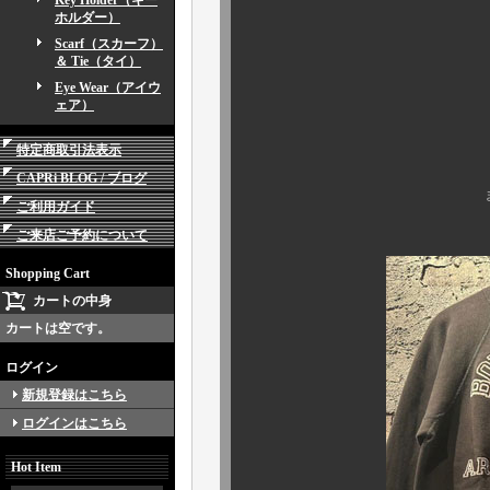
Key Holder（キー
ホルダー）
Scarf（スカーフ）
＆ Tie（タイ）
Eye Wear（アイウ
ズラッと順に
ェア）
特定商取引法表示
CAPRi BLOG / ブログ
まずは、コチラ
ご利用ガイド
ご来店ご予約について
Shopping Cart
カートの中身
カートは空です。
ログイン
新規登録はこちら
ログインはこちら
Hot Item