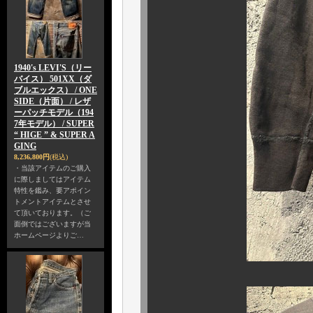
1940's LEVI'S（リー
バイス） 501XX（ダ
ブルエックス） / ONE
SIDE（片面） / レザ
ーパッチモデル（194
7年モデル） / SUPER
“ HIGE ” & SUPER A
GING
8,236,800円
(税込)
・当該アイテムのご購入
に際しましてはアイテム
特性を鑑み、要アポイン
トメントアイテムとさせ
て頂いております。（ご
面倒ではございますが当
ホームページよりご…