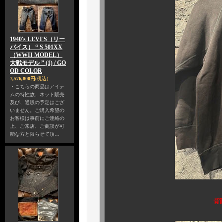
1940's LEVI'S（リー
バイス） “ S 501XX
（WWII MODEL）
大戦モデル ” (1) / GO
OD COLOR
7,576,800円
(税込)
・こちらの商品はアイテ
ムの特性故、ネット販売
及び、通販の予定はござ
いません。ご購入希望の
お客様は事前にご連絡の
上、ご来店、ご商談が可
能な方と限らせて頂…
背面も見事なコン