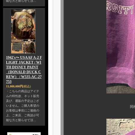
能な方と限らせて頂…
1942's〜 USAAF A-2 F
LIGHT JACKET / WI
TH DISNEY PAINT
（DONALD DUCK C
REW） / W535-AC-27
753
11,000,000円
(税込)
・こちらの商品はアイテ
ムの特性故、ネット販売
及び、通販の予定はござ
いません。ご購入希望の
同様に見事なコン
お客様は事前にご連絡の
上、ご来店、ご商談が可
能な方と限らせて頂…