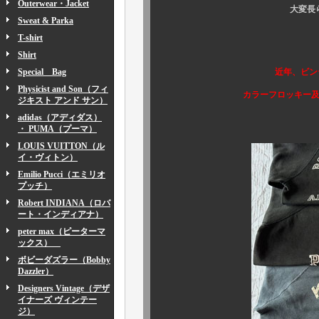
Outerwear・Jacket
大変長らくお待たせ
Sweat & Parka
T-shirt
Shirt
Special Bag
近年、ビンテージ市場で
Physicist and Son（フィ
カラーフロッキー及び、フェ
ジキスト アンド サン）
adidas（アディダス）
・ PUMA（プーマ）
LOUIS VUITTON（ル
イ・ヴィトン）
Emilio Pucci（エミリオ
プッチ）
Robert INDIANA（ロバ
ート・インディアナ）
peter max（ピーターマ
ックス）
ボビーダズラー（Bobby
Dazzler）
Designers Vintage（デザ
イナーズ ヴィンテー
ジ）