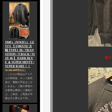
1940's（WWII's） LE
VI'S 【 S506XXE 大
戦 TYPE1 JK / TRAN
SITION / T-BACK / SI
僅少カラーのブラッ
ZE 46 】 DARK BLU
E ＆ SUPER MINTY /
SUPER RARE！！
38,280,000円
(税込)
・こちらの商品はアイテ
ムの特性故、ネット販売
及び、通販の予定はござ
いません。ご購入希望の
お客様は事前にご連絡の
上、ご来店、ご商談が可
能な方と限らせて頂…