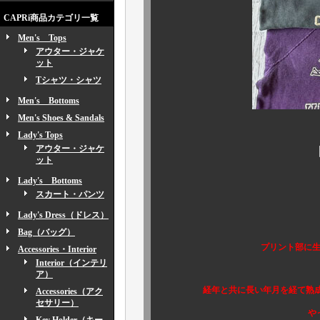
CAPRi商品カテゴリ一覧
Men's Tops
アウター・ジャケ
ット
Tシャツ・シャツ
Men's Bottoms
Men's Shoes & Sandals
Lady's Tops
アウター・ジャケ
ット
Lady's Bottoms
スカート・パンツ
Lady's Dress（ドレス）
Bag（バッグ）
プリント部に生
Accessories・Interior
Interior（インテリ
ムード満点
ア）
経年と共に長い年月を経て熟成され
Accessories（アク
セサリー）
やっぱり 《 本物