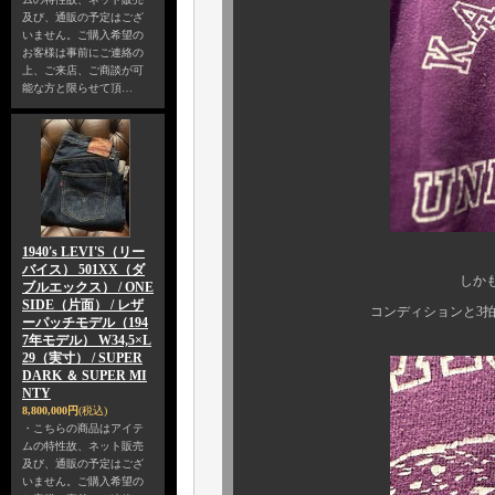
及び、通販の予定はござ
いません。ご購入希望の
お客様は事前にご連絡の
上、ご来店、ご商談が可
能な方と限らせて頂…
1940's LEVI'S（リー
バイス） 501XX（ダ
しかも、大きめでゆ
ブルエックス） / ONE
SIDE（片面） / レザ
コンディションと3拍子揃えば
ーパッチモデル（194
7年モデル） W34,5×L
29（実寸） / SUPER
DARK ＆ SUPER MI
NTY
8,800,000円
(税込)
・こちらの商品はアイテ
ムの特性故、ネット販売
及び、通販の予定はござ
いません。ご購入希望の