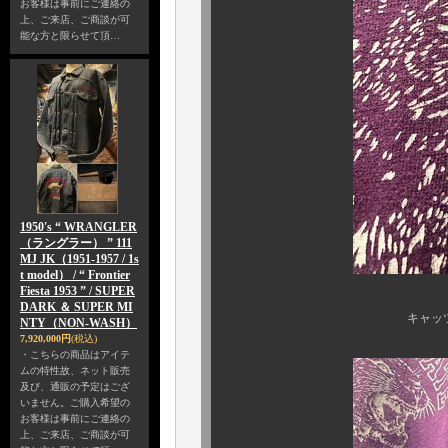
お客様は事前にご連絡の
上、ご来店、ご商談が可
能な方と限らせて頂…
1950's “ WRANGLER
（ラングラー） ” 111
MJ JK（1951-1957 / 1s
t model） / “ Frontier
Fiesta 1953 ” / SUPER
DARK ＆ SUPER MI
キャッツマスコット
NTY（NON-WASH）
7,920,000円
(税込)
・こちらの商品はアイテ
ムの特性故、ネット販売
及び、通販の予定はござ
いません。ご購入希望の
お客様は事前にご連絡の
上、ご来店、ご商談が可