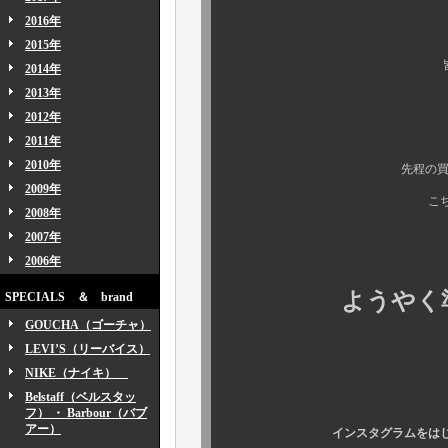
2016年
2015年
皆様方、こんに
2014年
2013年
2012年
2011年
本日も先日に
2010年
先程の買い付け入荷ア
2009年
こちらをご紹介さ
2008年
2007年
2006年
ようやく準備
SPECIALS ＆ brand
GOUCHA（ゴーチャ）
LEVI’S（リーバイス）
NIKE（ナイキ）
Belstaff（ベルスタッ
フ） ・ Barbour（バブ
アー）
インスタグラムをはじ