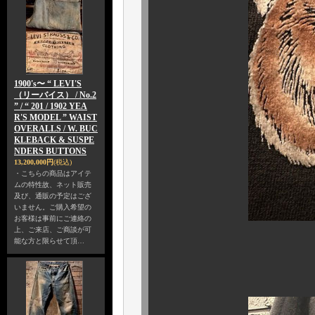
1900's〜 “ LEVI'S
（リーバイス） / No.2
” / “ 201 / 1902 YEA
R'S MODEL ” WAIST
OVERALLS / W. BUC
KLEBACK & SUSPE
NDERS BUTTONS
13,200,000円
(税込)
・こちらの商品はアイテ
ムの特性故、ネット販売
及び、通販の予定はござ
いません。ご購入希望の
お客様は事前にご連絡の
上、ご来店、ご商談が可
能な方と限らせて頂…
愛らし
ユニークです