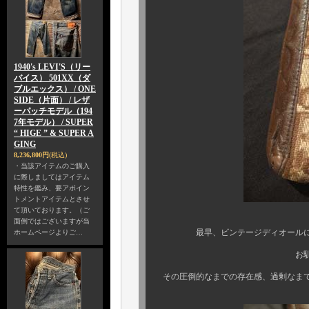
1940's LEVI'S（リー
バイス） 501XX（ダ
ブルエックス） / ONE
SIDE（片面） / レザ
ーパッチモデル（194
7年モデル） / SUPER
“ HIGE ” & SUPER A
GING
8,236,800円
(税込)
・当該アイテムのご購入
に際しましてはアイテム
特性を鑑み、要アポイン
トメントアイテムとさせ
て頂いております。（ご
面倒ではございますが当
最早、ビンテージディオールにおけ
ホームページよりご…
お馴染、ジャガード
その圧倒的なまでの存在感、過剰なまで