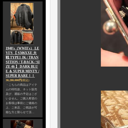
1940's（WWII's） LE
VI'S 【 S506XXE 大
戦 TYPE1 JK / TRAN
SITION / T-BACK / SI
ZE 46 】 DARK BLU
E ＆ SUPER MINTY /
SUPER RARE！！
ご覧の通り、2本同
38,280,000円
(税込)
・こちらの商品はアイテ
ムの特性故、ネット販売
及び、通販の予定はござ
いません。ご購入希望の
お客様は事前にご連絡の
上、ご来店、ご商談が可
能な方と限らせて頂…