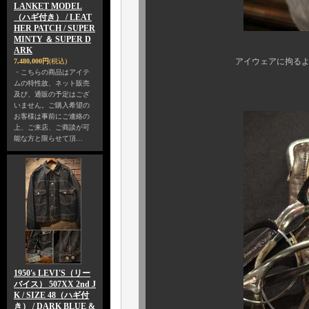
LANKET MODEL
（ハギ付き） / LEAT
HER PATCH / SUPER
MINTY ＆ SUPER D
ARK
アイウェアに拘るように、やっ
7,480,000円
(税込)
・こちらの商品はアイテ
そろそろ 『 価値
ムの特性故、ネット販売
及び、通販の予定はござ
いません。ご購入希望の
お客様は事前にご連絡の
上、ご来店、ご商談が可
能な方と限らせて頂…
1950's LEVI'S（リー
バイス） 507XX 2nd J
K / SIZE 48（ハギ付
き） / DARK BLUE &