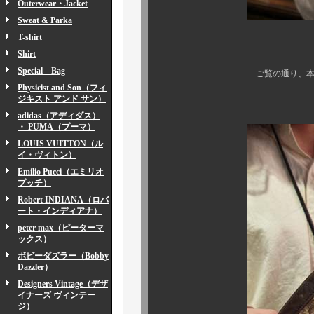
Outerwear・Jacket
Sweat & Parka
T-shirt
1970年代頃の
Shirt
Special Bag
ご覧の通り、本日も素晴らし
Physicist and Son（フィ
所謂、アイウェア
ジキスト アンド サン）
adidas（アディダス）
・ PUMA（プーマ）
LOUIS VUITTON（ル
イ・ヴィトン）
Emilio Pucci（エミリオ
プッチ）
Robert INDIANA（ロバ
ート・インディアナ）
peter max（ピーターマ
ックス）
ボビーダズラー（Bobby
Dazzler）
Designers Vintage（デザ
イナーズ ヴィンテー
ジ）