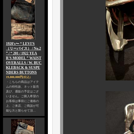
1920's〜 “ LEVI'S
（リーバイス） / No.2
” / “ 201 / 1922 YEA
R'S MODEL ” WAIST
OVERALLS / W. BUC
KLEBACK & SUSPE
NDERS BUTTONS
19,800,000円
(税込)
・こちらの商品はアイテ
ムの特性故、ネット販売
及び、通販の予定はござ
いません。ご購入希望の
お客様は事前にご連絡の
上、ご来店、ご商談が可
能な方と限らせて頂…