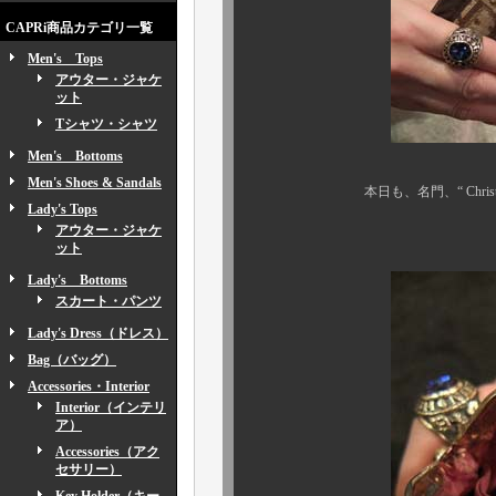
CAPRi商品カテゴリ一覧
Men's Tops
アウター・ジャケ
ット
Tシャツ・シャツ
Men's Bottoms
Men's Shoes & Sandals
本日も、名門、“ Christian D
Lady's Tops
名品ビンテージ
アウター・ジャケ
ット
Lady's Bottoms
スカート・パンツ
Lady's Dress（ドレス）
Bag（バッグ）
Accessories・Interior
Interior（インテリ
ア）
Accessories（アク
セサリー）