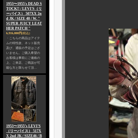
1953〜1955's DEAD S
硬化や劣化は
TOCK!! / LEVI'S（リ
ーバイス） 507XX 2n
ご安心下
d JK / SIZE 40 / W. "
SUPER JUICY LEAT
HER PATCH "
6,916,800円
(税込)
・こちらの商品はアイテ
ムの特性故、ネット販売
及び、通販の予定はござ
いません。ご購入希望の
お客様は事前にご連絡の
上、ご来店、ご商談が可
能な方と限らせて頂…
1953〜1955’s LEVI'S
（リーバイス） 517X
X 2nd JK / SIZE46 / B