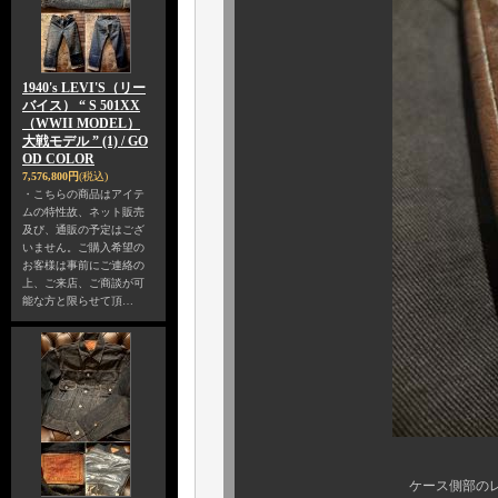
1940's LEVI'S（リー
バイス） “ S 501XX
（WWII MODEL）
大戦モデル ” (1) / GO
OD COLOR
7,576,800円
(税込)
・こちらの商品はアイテ
ムの特性故、ネット販売
及び、通販の予定はござ
いません。ご購入希望の
お客様は事前にご連絡の
上、ご来店、ご商談が可
能な方と限らせて頂…
ケース側部のレザーのコン