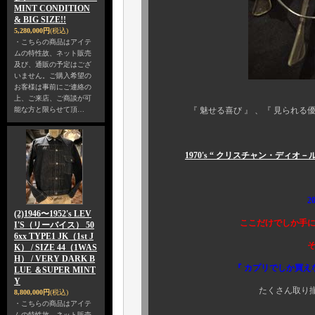
MINT CONDITION
& BIG SIZE!!
5,280,000円
(税込)
・こちらの商品はアイテ
ムの特性故、ネット販売
及び、通販の予定はござ
いません。ご購入希望の
お客様は事前にご連絡の
上、ご来店、ご商談が可
能な方と限らせて頂…
『 魅せる喜び 』 、『 見られる優越 
オリジナルに
1970's “ クリスチャン・ディオ－ル 
￥４８，８
2015年も是非、
(2)1946〜1952's LEV
ここだけでしか手に入ら
I'S（リーバイス） 50
6xx TYPE1 JK（1st J
そろそ
K） / SIZE 44（1WAS
H） / VERY DARK B
『 カプリでしか買え
LUE ＆SUPER MINT
Y
たくさん取り揃えて、皆様方
8,800,000円
(税込)
・こちらの商品はアイテ
ムの特性故、ネット販売