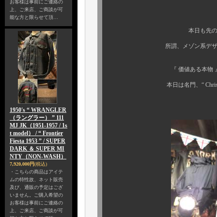
お客様は事前にご連絡の
上、ご来店、ご商談が可
能な方と限らせて頂…
本日も先のビンテージ GUC
所謂、メゾン系デザイナーズに
『 価値ある本物 』 をお探
本日は名門、“ Christian Di
名品ビンテージ
1950's “ WRANGLER
（ラングラー） ” 111
MJ JK（1951-1957 / 1s
t model） / “ Frontier
Fiesta 1953 ” / SUPER
DARK ＆ SUPER MI
NTY（NON-WASH）
7,920,000円
(税込)
・こちらの商品はアイテ
ムの特性故、ネット販売
及び、通販の予定はござ
いません。ご購入希望の
お客様は事前にご連絡の
上、ご来店、ご商談が可