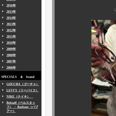
名品をご
2016年
しかも、ちょっとし
2015年
2014年
2013年
2012年
2011年
2010年
2009年
2008年
2007年
2006年
SPECIALS ＆ brand
GOUCHA（ゴーチャ）
LEVI’S（リーバイス）
NIKE（ナイキ）
Belstaff（ベルスタッ
フ） ・ Barbour（バブ
アー）