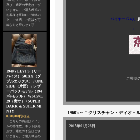
及び、通販の予定はござ
いません。ご購入希望の
お客様は事前にご連絡の
バイヤー G の、
上、ご来店、ご商談が可
能な方と限らせて頂…
↓
1月8
1940's LEVI'S（リー
バイス） 501XX（ダ
ご興味のある方、ぜひ 
ブルエックス） / ONE
SIDE（片面） / レザ
ーパッチモデル（194
7年モデル） W34,5×L
29（実寸） / SUPER
DARK ＆ SUPER MI
NTY
1960's～ “ クリスチャン・ディオ－ル （C
8,800,000円
(税込)
・こちらの商品はアイテ
2015年01月26日
ムの特性故、ネット販売
及び、通販の予定はござ
いません。ご購入希望の