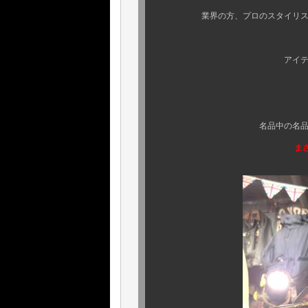
業界の方、プロのスタイリストさん
そ
アイテム特性故、その
ハ
『 もう手に入
名品中の名品にして、オリ
まさに 『 唯一無二