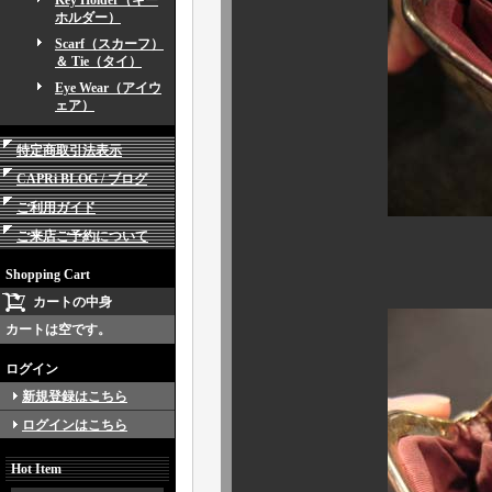
Key Holder（キー
ホルダー）
Scarf（スカーフ）
＆ Tie（タイ）
Eye Wear（アイウ
ェア）
特定商取引法表示
CAPRi BLOG / ブログ
ご利用ガイド
ご来店ご予約について
内部は2セパレ
Shopping Cart
カートの中身
カートは空です。
ログイン
新規登録はこちら
ログインはこちら
Hot Item