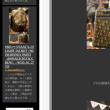
能な方と限らせて頂…
1942's〜 USAAF A-2 F
LIGHT JACKET / WI
TH DISNEY PAINT
（DONALD DUCK C
1960年代～の
REW） / W535-AC-27
753
この迫力、
11,000,000円
(税込)
・こちらの商品はアイテ
先日ご紹介の
ムの特性故、ネット販売
及び、通販の予定はござ
プロの皆様方が羨み、嫉妬
いません。ご購入希望の
お客様は事前にご連絡の
スペシャル中の
上、ご来店、ご商談が可
能な方と限らせて頂…