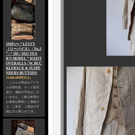
1920's〜 “ LEVI'S
（リーバイス） / No.2
” / “ 201 / 1922 YEA
R'S MODEL ” WAIST
OVERALLS / W. BUC
KLEBACK & SUSPE
NDERS BUTTONS
19,800,000円
(税込)
・こちらの商品はアイテ
ムの特性故、ネット販売
及び、通販の予定はござ
いません。ご購入希望の
お客様は事前にご連絡の
上、ご来店、ご商談が可
能な方と限らせて頂…