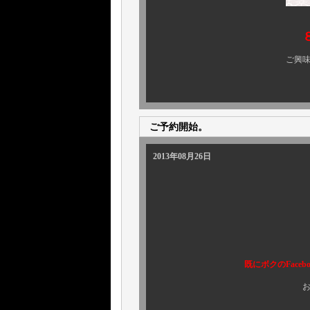
ご興味のある方、ぜひ 
ご予約開始。
2013年08月26日
本日はコ
既にボクのFacebookペ
お陰さまで大反響の