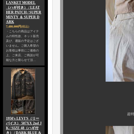
LANKET MODEL
（ハギ付き） / LEAT
HER PATCH / SUPER
MINTY ＆ SUPER D
ARK
7,480,000円
(税込)
・こちらの商品はアイテ
ムの特性故、ネット販売
及び、通販の予定はござ
いません。ご購入希望の
お客様は事前にご連絡の
上、ご来店、ご商談が可
能な方と限らせて頂…
皆様お待
バックビ
超特大のバックルバ
1950's LEVI'S（リー
バイス） 507XX 2nd J
K / SIZE 48（ハギ付
き） / DARK BLUE &