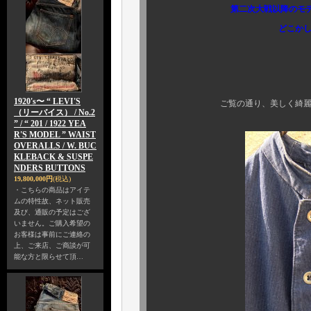
第二次大戦以降のモデ
どこかしらミニマルなデ
こちらは、スタ
流石の英国名品
1920's〜 “ LEVI'S
ご覧の通り、美しく綺麗な立体裁
（リーバイス） / No.2
” / “ 201 / 1922 YEA
R'S MODEL ” WAIST
OVERALLS / W. BUC
KLEBACK & SUSPE
NDERS BUTTONS
19,800,000円
(税込)
・こちらの商品はアイテ
ムの特性故、ネット販売
及び、通販の予定はござ
いません。ご購入希望の
お客様は事前にご連絡の
上、ご来店、ご商談が可
能な方と限らせて頂…