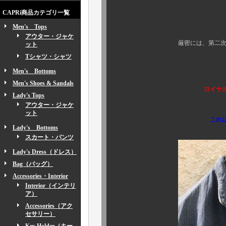
CAPRi商品カテゴリ一覧
Men's Tops
やっぱり違
アウター・ジャケ
厳密には、第二次大戦以前の
ット
Tシャツ・シャツ
そ
Men's Bottoms
お馴染み
Men's Shoes & Sandals
ロイヤルネイビーのユー
Lady's Tops
（ 1930's
アウター・ジャケ
ット
これ
Lady's Bottoms
スカート・パンツ
Lady's Dress（ドレス）
Bag（バッグ）
Accessories・Interior
Interior（インテリ
ア）
Accessories（アク
セサリー）