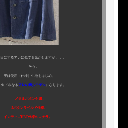
レに似てる気がしますが．．．
う。
生地をはじめ、
て非なる
アレの稀少モデル
になります。
ン付属、
ルド仕様、
仕様のコチラ。