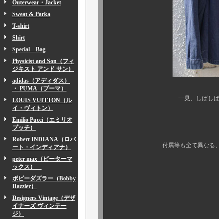
Outerwear・Jacket
Sweat & Parka
T-shirt
Shirt
Special Bag
Physicist and Son（フィ
ジキスト アンド サン）
adidas（アディダス）
・ PUMA（プーマ）
一見、しばしば目にするア
LOUIS VUITTON（ル
イ・ヴィトン）
そ
Emilio Pucci（エミリオ
プッチ）
実は使用（仕様）
Robert INDIANA（ロバ
付属等も全て異なる、似
ート・インディアナ）
peter max（ピーターマ
ックス）
メタルボタ
ボビーダズラー（Bobby
5ボタンラペ
Dazzler）
Designers Vintage（デザ
インディゴHBT
イナーズ ヴィンテー
ジ）