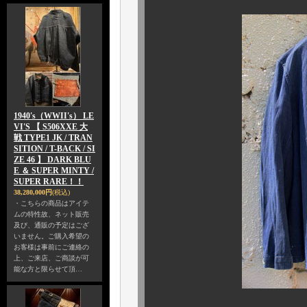
1940's（WWII's） LE
VI'S 【 S506XXE 大
戦 TYPE1 JK / TRAN
SITION / T-BACK / SI
ZE 46 】 DARK BLU
E ＆ SUPER MINTY /
SUPER RARE！！
38,280,000円
(税込)
・こちらの商品はアイテ
ムの特性故、ネット販売
及び、通販の予定はござ
いません。ご購入希望の
お客様は事前にご連絡の
上、ご来店、ご商談が可
能な方と限らせて頂…