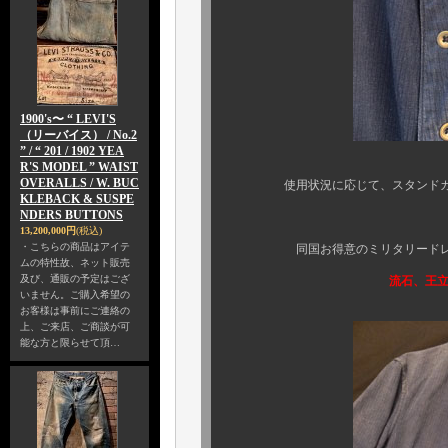
1900's〜 “ LEVI'S
（リーバイス） / No.2
” / “ 201 / 1902 YEA
R'S MODEL ” WAIST
OVERALLS / W. BUC
使用状況に応じて、スタンドカラー
KLEBACK & SUSPE
NDERS BUTTONS
13,200,000円
(税込)
・こちらの商品はアイテ
同国お得意のミリタリードレス、ミ
ムの特性故、ネット販売
及び、通販の予定はござ
流石、王立軍 『 英国 』
いません。ご購入希望の
お客様は事前にご連絡の
上、ご来店、ご商談が可
能な方と限らせて頂…