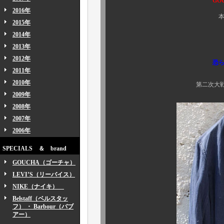
GO
2016年
本日は英国名品ビン
2015年
2014年
2013年
本日ご紹介
2012年
恐
2011年
2010年
第二次大戦以前、1930
2009年
2008年
2007年
2006年
SPECIALS ＆ brand
GOUCHA（ゴーチャ）
LEVI’S（リーバイス）
NIKE（ナイキ）
Belstaff（ベルスタッ
フ） ・ Barbour（バブ
アー）