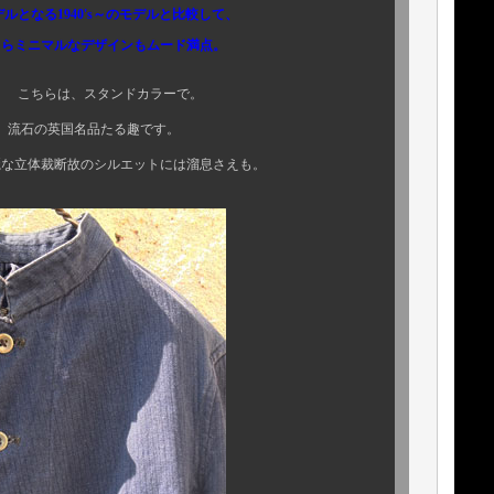
ルとなる1940's～のモデルと比較して、
ザインもムード満点。
ンドカラーで。
たる趣です。
断故のシルエットには溜息さえも。