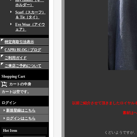
Key Holder（キー
ホルダー）
Scarf（スカーフ）
＆ Tie（タイ）
Eye Wear（アイウ
ェア）
特定商取引法表示
CAPRi BLOG / ブログ
ご利用ガイド
ご来店ご予約について
Shopping Cart
繰り返し
カートの中身
カートは空です。
写真でもご確認
ログイン
以前ご紹介させて頂きましたロイヤル
新規登録はこちら
素材はヘリンボーン仕様
ログインはこちら
Hot Item
くどいようですが、コチラのタ