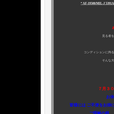
“ AF-19500/MIL-J 53
￥２４８，
SOLD 
ありがとうござ
見る者を平伏させる、語
皆様是非、京
コンディションに拘る、“ ある程度
そんな大人のお客様の皆
＜お知ら
７月３０
お休み とさせ
皆様には ご不便をお掛け
ご理解の程、よろしく