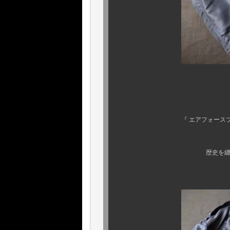
『 L-2A 
いや、代名詞
『 エアフォースブルー 』 
ヤケや退色は
歴史を纏った、オリジナ
この威風堂々たる