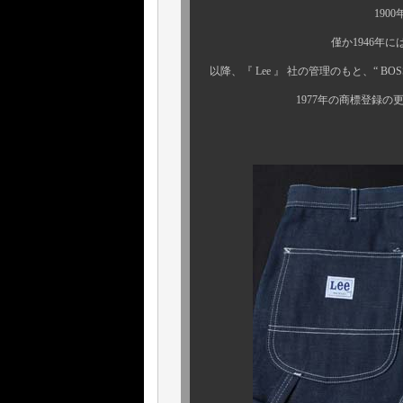
1900年代初頭に産声
僅か1946年には、“ H.D.L
以降、『 Lee 』 社の管理のもと、“ BOS
1977年の商標登録の更新失効
（復刻品を