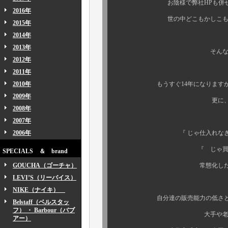
お陰様で弊社HPも併せて、凄
2016年
世の中どこもかしこもセールで飽き
2015年
2014年
ご安心下
2013年
そんな流れにウチはも
2012年
何度もココで記し
2011年
2010年
もうすぐ14年になりますが、ウチ
2009年
更に、セールをする在
2008年
ウチから
2007年
2006年
『 じゃ仕入れなきゃいいのに 
『 じゃ買い付けに行かなき
SPECIALS ＆ brand
GOUCHA（ゴーチャ）
常態化したセールは、同
LEVI’S（リーバイス）
価格価値を下げる
NIKE（ナイキ）
自分達の販売能力の低さと企画立
Belstaff（ベルスタッ
フ） ・ Barbour（バブ
大手や老舗ならまだしも
アー）