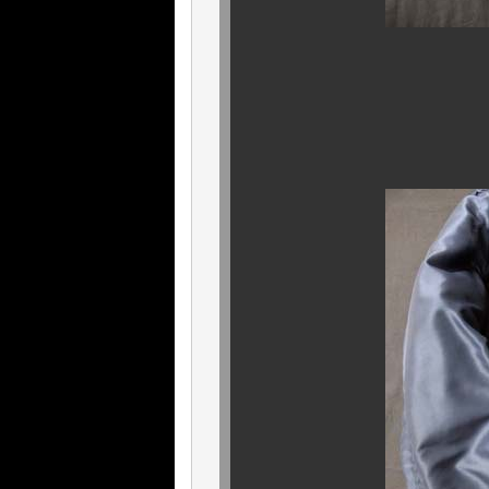
背面も
敢えて、言うに
見事の