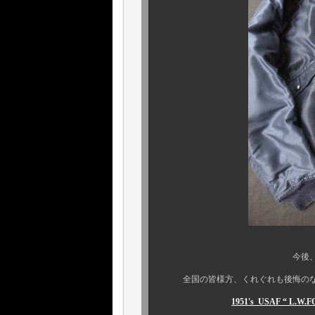
今後、同様の機会も早
全国の皆様方、くれぐれも後悔のない
1951's USAF “ L.W