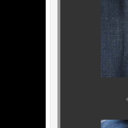
『 タロン42ジ
もちろん、ソコはお
ご安心下