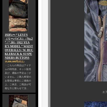
1920's〜 “ LEVI'S
（リーバイス） / No.2
” / “ 201 / 1922 YEA
R'S MODEL ” WAIST
OVERALLS / W. BUC
KLEBACK & SUSPE
NDERS BUTTONS
19,800,000円
(税込)
・こちらの商品はアイテ
ムの特性故、ネット販売
及び、通販の予定はござ
いません。ご購入希望の
お客様は事前にご連絡の
上、ご来店、ご商談が可
能な方と限らせて頂…
エアフォースマーク