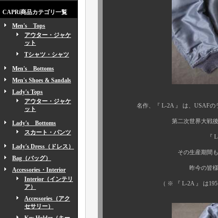
CAPRi商品カテゴリ一覧
Men's Tops
アウター・ジャケ
ット
Tシャツ・シャツ
Men's Bottoms
Men's Shoes & Sandals
Lady's Tops
アウター・ジャケ
名作、『 L-2A 』 は、USAFの
ット
第二次世界大戦後、レザーの 『
Lady's Bottoms
スカート・パンツ
『 L-2 』 の所謂
Lady's Dress（ドレス）
その生産期間も僅か１年の
Bag（バッグ）
昨今の皆様方のご垂涎、
Accessories・Interior
Interior（インテリ
（ ※ 『 L-2A 』 は1951年
ア）
Accessories（アク
セサリー）