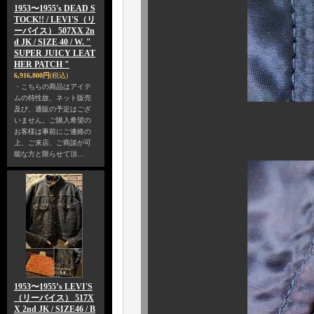
1953〜1955's DEAD S
TOCK!! / LEVI'S（リ
ーバイス） 507XX 2n
d JK / SIZE 40 / W. "
SUPER JUICY LEAT
HER PATCH "
6,916,800円
(税込)
・こちらの商品はアイテ
ムの特性故、ネット販売
及び、通販の予定はござ
いません。ご購入希望の
お客様は事前にご連絡の
ジッパーは、
上、ご来店、ご商談が可
能な方と限らせて頂…
1953〜1955’s LEVI'S
（リーバイス） 517X
X 2nd JK / SIZE46 / B