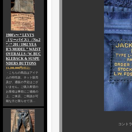
1900's〜 “ LEVI'S
（リーバイス） / No.2
” / “ 201 / 1902 YEA
R'S MODEL ” WAIST
OVERALLS / W. BUC
KLEBACK & SUSPE
NDERS BUTTONS
13,200,000円
(税込)
・こちらの商品はアイテ
ムの特性故、ネット販売
及び、通販の予定はござ
いません。ご購入希望の
お客様は事前にご連絡の
上、ご来店、ご商談が可
能な方と限らせて頂…
コントラクトもこんなに