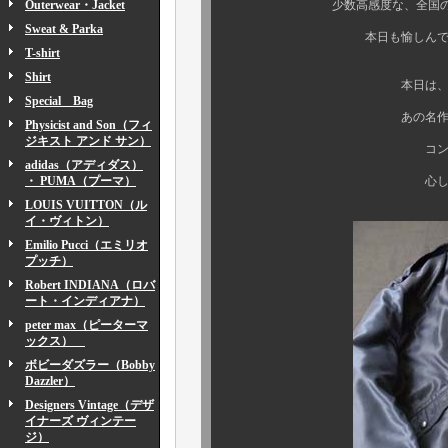
Outerwear・Jacket
少数高感度な、全国の 『 イン
Sweat & Parka
本日も愉しんで頂きますので
T-shirt
Shirt
本日は、極々僅少にして
Special Bag
あの名作、 “ L-2A フラ
Physicist and Son（フィ
ジキスト アンド サン）
コンディション、サイ
adidas（アディダス）
・ PUMA（プーマ）
心して、じっくりご
LOUIS VUITTON（ル
イ・ヴィトン）
Emilio Pucci（エミリオ
プッチ）
Robert INDIANA（ロバ
ート・インディアナ）
peter max（ピーターマ
ックス）
ボビーダズラー（Bobby
Dazzler）
Designers Vintage（デザ
イナーズ ヴィンテー
ジ）