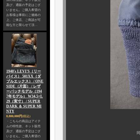
及び、通販の予定はござ
いません。ご購入希望の
お客様は事前にご連絡の
上、ご来店、ご商談が可
能な方と限らせて頂…
1940's LEVI'S（リー
バイス） 501XX（ダ
ブルエックス） / ONE
SIDE（片面） / レザ
ーパッチモデル（194
7年モデル） W34,5×L
29（実寸） / SUPER
DARK ＆ SUPER MI
NTY
8,800,000円
(税込)
・こちらの商品はアイテ
裾リブに小さな補
ムの特性故、ネット販売
及び、通販の予定はござ
同様に、実に素晴ら
いません。ご購入希望の