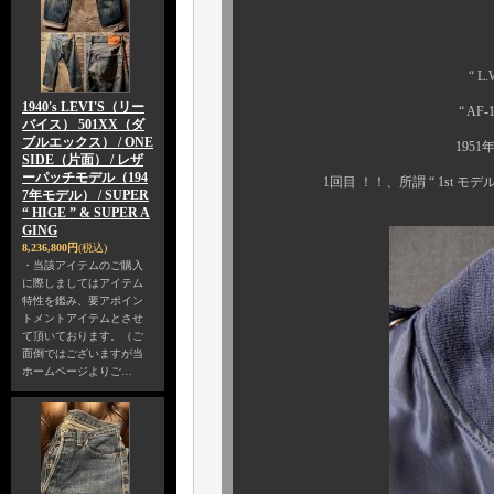
更に、サイズも4
コントラ
“ L.W.FOSTER SPOR
1940's LEVI'S（リー
“ AF-19500/MIL-J 
バイス） 501XX（ダ
ブルエックス） / ONE
1951年から1952年
SIDE（片面） / レザ
ーパッチモデル（194
1回目 ！！、所謂 “ 1st モデル（
7年モデル） / SUPER
“ HIGE ” & SUPER A
GING
8,236,800円
(税込)
・当該アイテムのご購入
に際しましてはアイテム
特性を鑑み、要アポイン
トメントアイテムとさせ
て頂いております。（ご
面倒ではございますが当
ホームページよりご…