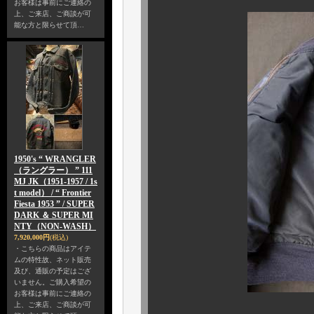
お客様は事前にご連絡の
上、ご来店、ご商談が可
能な方と限らせて頂…
1950's “ WRANGLER
（ラングラー） ” 111
MJ JK（1951-1957 / 1s
t model） / “ Frontier
Fiesta 1953 ” / SUPER
DARK ＆ SUPER MI
NTY（NON-WASH）
7,920,000円
(税込)
・こちらの商品はアイテ
ムの特性故、ネット販売
及び、通販の予定はござ
いません。ご購入希望の
お客様は事前にご連絡の
上、ご来店、ご商談が可