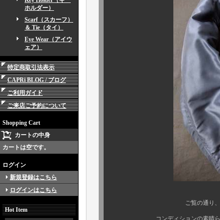
Key Holder（キー
ホルダー）
Scarf（スカーフ）
＆ Tie（タイ）
Eye Wear（アイウ
ェア）
特定商取引法表示
CAPRi BLOG / ブログ
ご利用ガイド
ご来店ご予約について
Shopping Cart
カートの中身
カートは空です。
ログイン
新規登録はこちら
ログインはこちら
ご覧の通り、溜息が出るほ
Hot Item
コンディションの素晴らしさは写