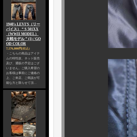
1940's LEVI'S（リー
バイス） “ S 501XX
（WWII MODEL）
大戦モデル ” (1) / GO
OD COLOR
7,576,800円
(税込)
・こちらの商品はアイテ
ムの特性故、ネット販売
及び、通販の予定はござ
いません。ご購入希望の
お客様は事前にご連絡の
上、ご来店、ご商談が可
能な方と限らせて頂…