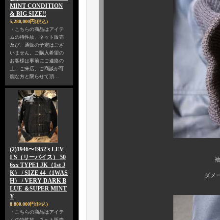
MINT CONDITION
& BIG SIZE!!
5,280,000円
(税込)
・こちらの商品はアイテ
ムの特性故、ネット販売
及び、通販の予定はござ
いません。ご購入希望の
お客様は事前にご連絡の
上、ご来店、ご商談が可
能な方と限らせて頂…
(2)1946〜1952's LEV
I'S（リーバイス） 50
袖リブのコンディシ
6xx TYPE1 JK（1st J
K） / SIZE 44（1WAS
ダメージやホール、ほ
H） / VERY DARK B
LUE ＆SUPER MINT
Y
8,800,000円
(税込)
・こちらの商品はアイテ
ムの特性故、ネット販売