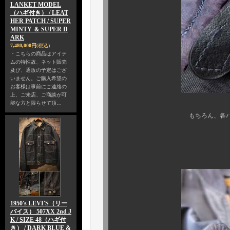
LANKET MODEL
（ハギ付き） / LEAT
HER PATCH / SUPER
MINTY ＆ SUPER D
ARK
7,480,000円
(税込)
・こちらの商品はアイテ
ムの特性故、ネット販売
及び、通販の予定はござ
いません。ご購入希望の
お客様は事前にご連絡の
上、ご来店、ご商談が可
能な方と限らせて頂…
もちろん、各パーツの交換
全てオリ
開閉も至って
1950's LEVI'S（リー
バイス） 507XX 2nd J
K / SIZE 48（ハギ付
き） / DARK BLUE &