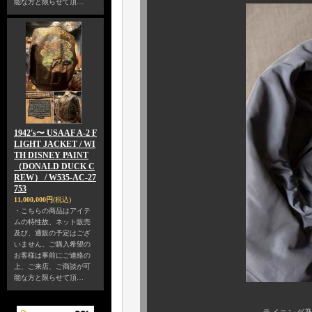
能な方と限らせて頂…
1942's〜 USAAF A-2 F
LIGHT JACKET / WI
TH DISNEY PAINT
（DONALD DUCK C
REW） / W535-AC-27
753
11,000,000円
(税込)
・こちらの商品はアイテ
ムの特性故、ネット販売
及び、通販の予定はござ
いません。ご購入希望の
お客様は事前にご連絡の
上、ご来店、ご商談が可
能な方と限らせて頂…