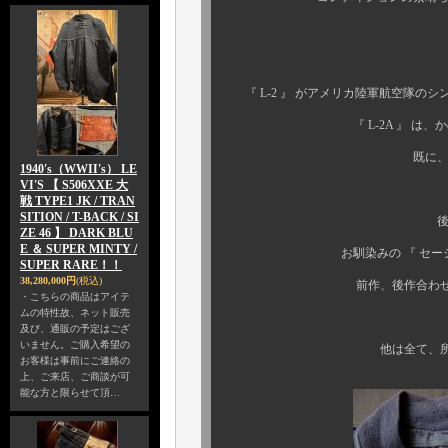
更に、特述すべき
所謂前期モデルと
『 L-2 』 がアメリカ陸軍航空隊のシン
『 L-2A 』 は、かの有名な 
既に、悶絶者、多数の
1940's（WWII's） LE
VI'S 【 S506XXE 大
そ
戦 TYPE1 JK / TRAN
SITION / T-BACK / SI
後の後継モデル 『 L
ZE 46 】 DARK BLU
E ＆ SUPER MINTY /
お馴染みの 『 セージグリーン
SUPER RARE！！
38,280,000円
(税込)
前作、後作合わせて 『 ブルー 』
・こちらの商品はアイテ
ムの特性故、ネット販売
そう
及び、通販の予定はござ
いません。ご購入希望の
他は全て、所謂、『 グリー
お客様は事前にご連絡の
上、ご来店、ご商談が可
能な方と限らせて頂…