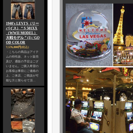
1940's LEVI'S（リー
バイス） “ S 501XX
（WWII MODEL）
大戦モデル ” (1) / GO
OD COLOR
7,576,800円
(税込)
・こちらの商品はアイテ
ムの特性故、ネット販売
及び、通販の予定はござ
いません。ご購入希望の
お客様は事前にご連絡の
上、ご来店、ご商談が可
能な方と限らせて頂…