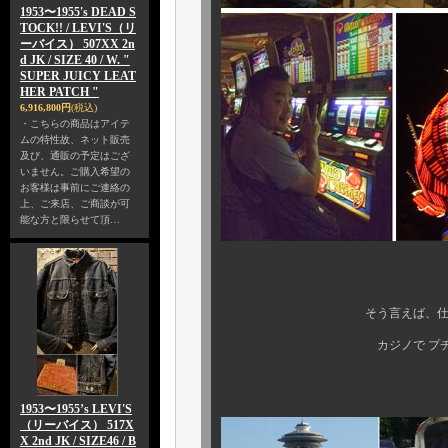
1953〜1955's DEAD S
TOCK!! / LEVI'S（リ
ーバイス） 507XX 2n
d JK / SIZE 40 / W. "
SUPER JUICY LEAT
HER PATCH "
6,916,800円
(税込)
・こちらの商品はアイテ
ムの特性故、ネット販売
及び、通販の予定はござ
いません。ご購入希望の
お客様は事前にご連絡の
上、ご来店、ご商談が可
能な方と限らせて頂…
そう言えば、仕事とはいえ 
カジノで プチ勝ち しちゃ
1953〜1955’s LEVI'S
（リーバイス） 517X
X 2nd JK / SIZE46 / B