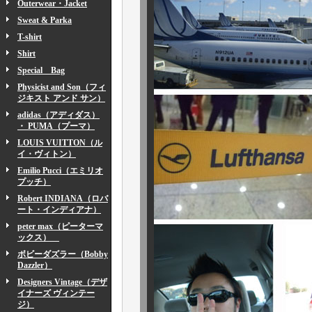
Outerwear・Jacket
Sweat & Parka
T-shirt
Shirt
Special Bag
Physicist and Son（フィ
ジキスト アンド サン）
adidas（アディダス）
・ PUMA（プーマ）
LOUIS VUITTON（ル
イ・ヴィトン）
Emilio Pucci（エミリオ
プッチ）
Robert INDIANA（ロバ
ート・インディアナ）
peter max（ピーターマ
ックス）
ボビーダズラー（Bobby
Dazzler）
Designers Vintage（デザ
イナーズ ヴィンテー
ジ）