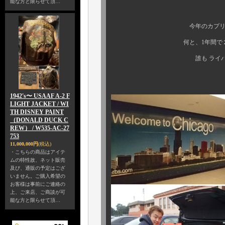
能な方と限らせて頂…
今年のカプリは、何とい
何と、1年間で２回も行っち
誰も ライバル バイヤー
1942's〜 USAAF A-2 F
LIGHT JACKET / WI
TH DISNEY PAINT
（DONALD DUCK C
REW） / W535-AC-27
753
11,000,000円
(税込)
・こちらの商品はアイテ
ムの特性故、ネット販売
及び、通販の予定はござ
いません。ご購入希望の
お客様は事前にご連絡の
上、ご来店、ご商談が可
能な方と限らせて頂…