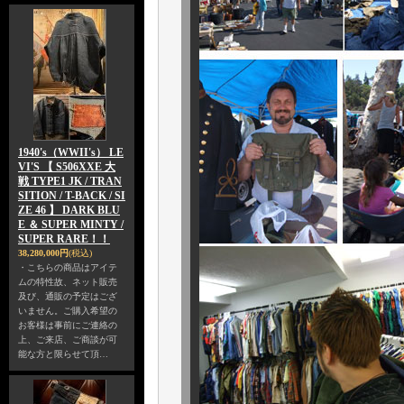
1940's（WWII's） LE
VI'S 【 S506XXE 大
戦 TYPE1 JK / TRAN
SITION / T-BACK / SI
ZE 46 】 DARK BLU
E ＆ SUPER MINTY /
SUPER RARE！！
38,280,000円
(税込)
・こちらの商品はアイテ
ムの特性故、ネット販売
及び、通販の予定はござ
いません。ご購入希望の
お客様は事前にご連絡の
上、ご来店、ご商談が可
能な方と限らせて頂…