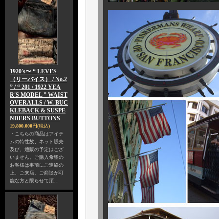
1920's〜 “ LEVI'S
（リーバイス） / No.2
” / “ 201 / 1922 YEA
R'S MODEL ” WAIST
OVERALLS / W. BUC
KLEBACK & SUSPE
NDERS BUTTONS
19,800,000円
(税込)
・こちらの商品はアイテ
ムの特性故、ネット販売
及び、通販の予定はござ
いません。ご購入希望の
お客様は事前にご連絡の
上、ご来店、ご商談が可
能な方と限らせて頂…