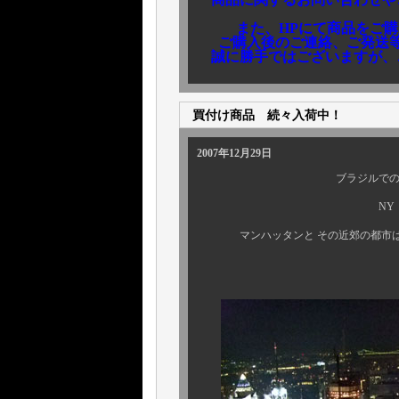
また、HPにて商品をご購
ご購入後のご連絡、ご発送等
誠に勝手ではございますが、ご
買付け商品 続々入荷中！
2007年12月29日
ブラジルでの買付けを
NY に 飛んだ
マンハッタンと その近郊の都市は、