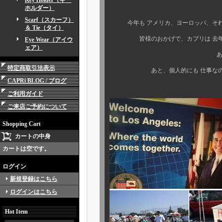
Key Holder（キー
ホルダー）
Scarf（スカーフ）
今年も アメリカ、ヨーロッパ、それ
＆ Tie（タイ）
皆様のおかげで、カプリは 去年にも
Eye Wear（アイウ
ェア）
ありがとうござ
特定商取引法表示
あと、個人的にも 仕事なのに ホ
CAPRi BLOG / ブログ
ご利用ガイド
ご来店ご予約について
Shopping Cart
カートの中身
カートは空です。
ログイン
新規登録はこちら
ログインはこちら
Hot Item