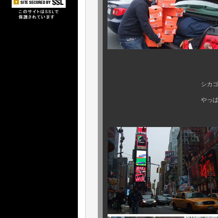
シカゴは．．．嫌いな
やっぱり イイ お宝