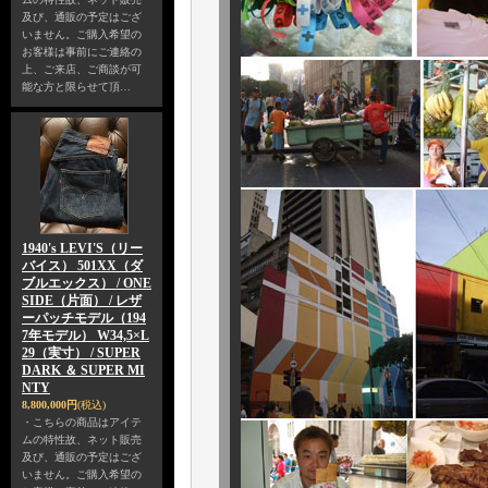
及び、通販の予定はござ
いません。ご購入希望の
お客様は事前にご連絡の
上、ご来店、ご商談が可
能な方と限らせて頂…
1940's LEVI'S（リー
バイス） 501XX（ダ
ブルエックス） / ONE
SIDE（片面） / レザ
ーパッチモデル（194
7年モデル） W34,5×L
29（実寸） / SUPER
DARK ＆ SUPER MI
NTY
8,800,000円
(税込)
・こちらの商品はアイテ
ムの特性故、ネット販売
及び、通販の予定はござ
いません。ご購入希望の