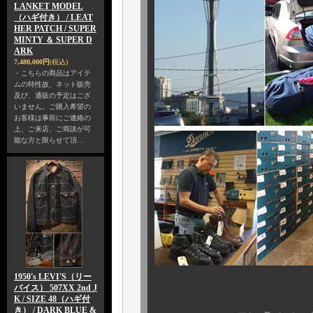
LANKET MODEL
（ハギ付き） / LEAT
HER PATCH / SUPER
MINTY ＆ SUPER D
ARK
7,480,000円
(税込)
・こちらの商品はアイテ
ムの特性故、ネット販売
及び、通販の予定はござ
いません。ご購入希望の
お客様は事前にご連絡の
上、ご来店、ご商談が可
能な方と限らせて頂…
1950's LEVI'S（リー
バイス） 507XX 2nd J
K / SIZE 48（ハギ付
き） / DARK BLUE &