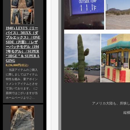
1940's LEVI'S（リー
バイス） 501XX（ダ
ブルエックス） / ONE
SIDE（片面） / レザ
ーパッチモデル（194
7年モデル） / SUPER
“ HIGE ” & SUPER A
GING
8,236,800円
(税込)
・当該アイテムのご購入
に際しましてはアイテム
特性を鑑み、要アポイン
トメントアイテムとさせ
て頂いております。（ご
面倒ではございますが当
ホームページよりご…
アメリカ大陸も、所狭しと西から
縦横無尽に 大忙