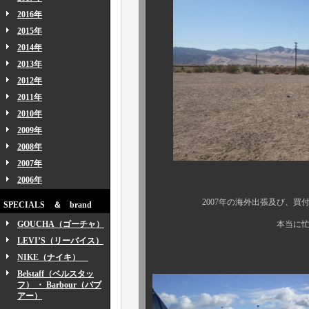
2016年
2015年
2014年
2013年
2012年
2011年
2010年
2009年
2008年
2007年
2006年
2007年の海外出張及び、買付けは
SPECIALS ＆ brand
GOUCHA（ゴーチャ）
本当に忙しく、飛び回
LEVI’S（リーバイス）
NIKE（ナイキ）
Belstaff（ベルスタッ
フ） ・ Barbour（バブ
アー）