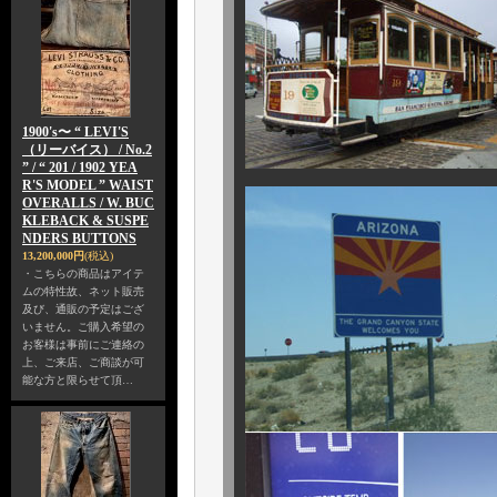
1900's〜 “ LEVI'S
（リーバイス） / No.2
” / “ 201 / 1902 YEA
R'S MODEL ” WAIST
OVERALLS / W. BUC
KLEBACK & SUSPE
NDERS BUTTONS
13,200,000円
(税込)
・こちらの商品はアイテ
ムの特性故、ネット販売
及び、通販の予定はござ
いません。ご購入希望の
お客様は事前にご連絡の
上、ご来店、ご商談が可
能な方と限らせて頂…