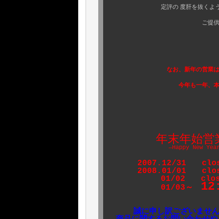
定評の 度肝を抜くような 他で
ご提供できますよう
是非、ご期待
なお、新年の営業は、３日の
今年も一年、本当にありが
年末年始営業
―Happy New Year
2007.
12/31 clo
2008.01/01 clos
01/02 clos
12
01/03～
誠に申し訳ございませんが
商品に関するお問い合わせや