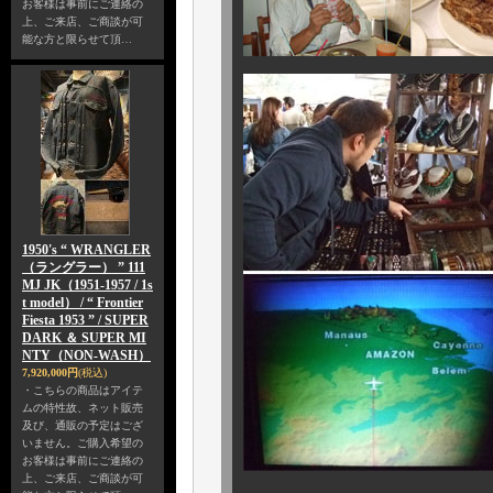
お客様は事前にご連絡の
上、ご来店、ご商談が可
能な方と限らせて頂…
1950's “ WRANGLER
（ラングラー） ” 111
MJ JK（1951-1957 / 1s
t model） / “ Frontier
Fiesta 1953 ” / SUPER
DARK ＆ SUPER MI
NTY（NON-WASH）
7,920,000円
(税込)
・こちらの商品はアイテ
ムの特性故、ネット販売
及び、通販の予定はござ
いません。ご購入希望の
お客様は事前にご連絡の
上、ご来店、ご商談が可