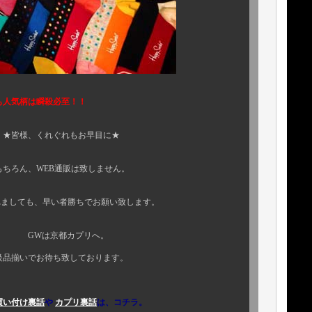
殺必至！！
れもお早目に★
販は致しません。
早い者勝ちでお願い致します。
カプリへ。
致しております。
買い付け裏話
や
カプリ裏話
は、コチラ。