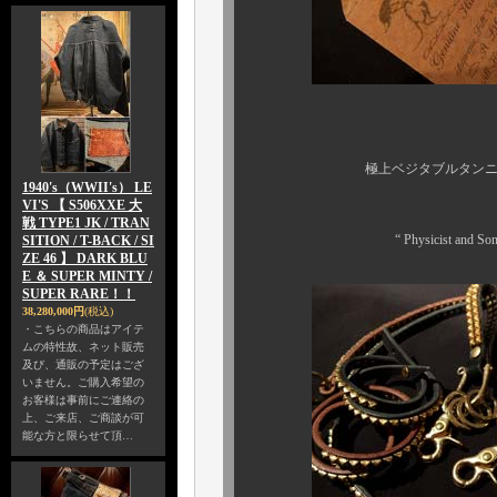
そ
極上ベジタブルタンニンレザー 
1940's（WWII's） LE
ハンドメイドプロ
VI'S 【 S506XXE 大
戦 TYPE1 JK / TRAN
“ Physicist and Son （
SITION / T-BACK / SI
ZE 46 】 DARK BLU
E ＆ SUPER MINTY /
SUPER RARE！！
38,280,000円
(税込)
・こちらの商品はアイテ
ムの特性故、ネット販売
及び、通販の予定はござ
いません。ご購入希望の
お客様は事前にご連絡の
上、ご来店、ご商談が可
能な方と限らせて頂…