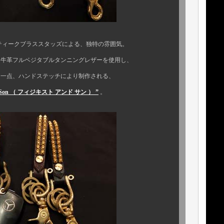
ラススタッズによる、独特の雰囲気。
ジタブルタンニングレザーを使用し、
テッチにより制作される、
 and Son （ フィジキスト アンド サン ） ”
。