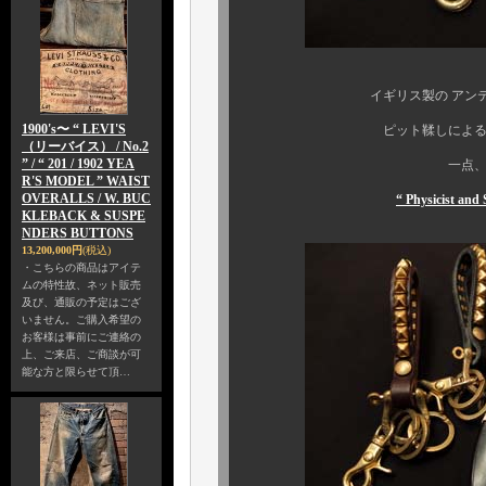
イギリス製の アンティークブ
1900's〜 “ LEVI'S
ピット鞣しによる牛革フルベ
（リーバイス） / No.2
” / “ 201 / 1902 YEA
一点、一点、ハンドス
R'S MODEL ” WAIST
OVERALLS / W. BUC
“ Physicist
KLEBACK & SUSPE
NDERS BUTTONS
13,200,000円
(税込)
・こちらの商品はアイテ
ムの特性故、ネット販売
及び、通販の予定はござ
いません。ご購入希望の
お客様は事前にご連絡の
上、ご来店、ご商談が可
能な方と限らせて頂…