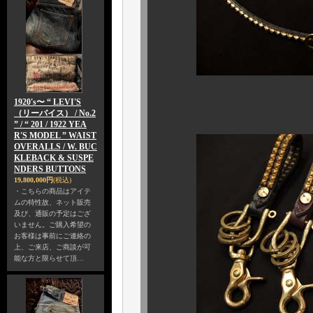
1920's〜 “ LEVI'S
満を持して
（リーバイス） / No.2
” / “ 201 / 1922 YEA
R'S MODEL ” WAIST
OVERALLS / W. BUC
KLEBACK & SUSPE
NDERS BUTTONS
19,800,000円
(税込)
・こちらの商品はアイテ
ムの特性故、ネット販売
及び、通販の予定はござ
いません。ご購入希望の
お客様は事前にご連絡の
上、ご来店、ご商談が可
能な方と限らせて頂…