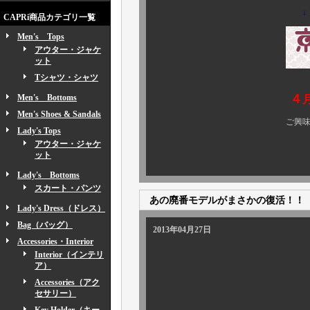
↓
CAPRi商品カテゴリ一覧
Men's Tops
アウター・ジャケ
ット
Tシャツ・シャツ
４
Men's Bottoms
Men's Shoes & Sandals
ご興味のある方、ぜひ 
Lady's Tops
アウター・ジャケ
ット
Lady's Bottoms
スカート・パンツ
あの廃番モデルがまさかの復活！！
Lady's Dress（ドレス）
Bag（バッグ）
2013年04月27日
Accessories・Interior
Interior（インテリ
ア）
Accessories（アク
セサリー）