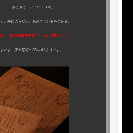
よいよＧＷ。
ない、あのブランドをご紹介。
い、あの廃番モデル ” もついに復活 ！！
のGWの始まりです。