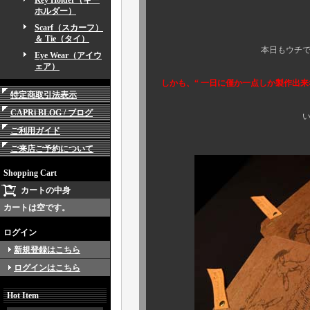
Key Holder（キー
ホルダー）
さてさて、い
Scarf（スカーフ）
＆ Tie（タイ）
本日もウチでしか手に入ら
Eye Wear（アイウ
ェア）
しかも、“ 一日に僅か一点しか製作出来な
特定商取引法表示
CAPRi BLOG / ブログ
いよいよ、疾風怒涛
ご利用ガイド
ご来店ご予約について
Shopping Cart
カートの中身
カートは空です。
ログイン
新規登録はこちら
ログインはこちら
Hot Item