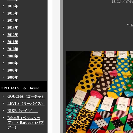
既にボクのFacebookペ
2016年
2015年
スウェーデン生
2014年
“ Happy Socks 
2013年
2012年
待望の新柄
2011年
2010年
2009年
2008年
2007年
2006年
SPECIALS ＆ brand
GOUCHA（ゴーチャ）
LEVI’S（リーバイス）
NIKE（ナイキ）
Belstaff（ベルスタッ
フ） ・ Barbour（バブ
アー）