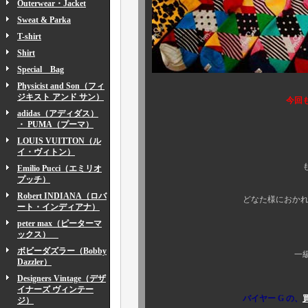
Outerwear・Jacket
Sweat & Parka
T-shirt
Shirt
Special Bag
Physicist and Son（フィ
ジキスト アンド サン）
今回も人気柄は瞬
adidas（アディダス）
・ PUMA（プーマ）
★皆様、くれぐ
LOUIS VUITTON（ル
イ・ヴィトン）
もちろん、WEB通
Emilio Pucci（エミリオ
プッチ）
Robert INDIANA（ロバ
どなた様におかれましても、
ート・インディアナ）
peter max（ピーターマ
GWは京都
ックス）
ボビーダズラー（Bobby
一級品揃いでお待ち
Dazzler）
Designers Vintage（デザ
イナーズ ヴィンテー
バイヤー G の、
ジ）