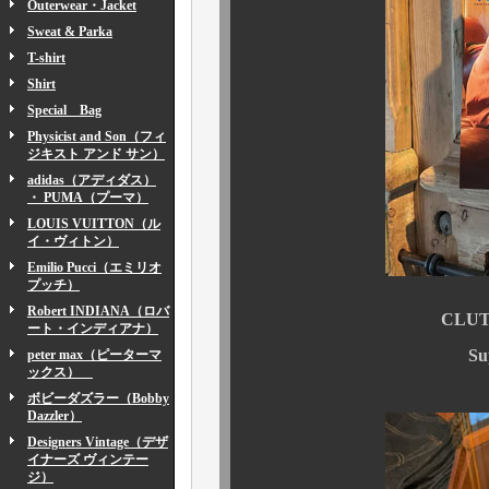
Outerwear・Jacket
Sweat & Parka
T-shirt
Shirt
Special Bag
Physicist and Son（フィ
ジキスト アンド サン）
adidas（アディダス）
・ PUMA（プーマ）
LOUIS VUITTON（ル
イ・ヴィトン）
Emilio Pucci（エミリオ
プッチ）
Robert INDIANA（ロバ
CLUTC
ート・インディアナ）
Super vintag
peter max（ピーターマ
ックス）
ボビーダズラー（Bobby
Dazzler）
Designers Vintage（デザ
イナーズ ヴィンテー
ジ）