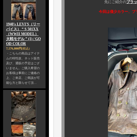
先にご紹介の
ブラ
今回は僅少カラー、ブ
1940's LEVI'S（リー
バイス） “ S 501XX
（WWII MODEL）
大戦モデル ” (1) / GO
OD COLOR
7,576,800円
(税込)
・こちらの商品はアイテ
ムの特性故、ネット販売
及び、通販の予定はござ
いません。ご購入希望の
お客様は事前にご連絡の
上、ご来店、ご商談が可
能な方と限らせて頂…