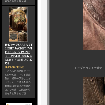
能な方と限らせて頂…
1942's〜 USAAF A-2 F
LIGHT JACKET / WI
TH DISNEY PAINT
（DONALD DUCK C
REW） / W535-AC-27
台襟仕様
753
11,000,000円
(税込)
トップボタンまで締め、衿を立たせ
・こちらの商品はアイテ
ムの特性故、ネット販売
及び、通販の予定はござ
いません。ご購入希望の
お客様は事前にご連絡の
上、ご来店、ご商談が可
能な方と限らせて頂…