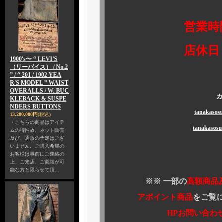
営業時間 1
店休日 火曜
1900's〜 “ LEVI'S
（リーバイス） / No.2
” / “ 201 / 1902 YEA
R'S MODEL ” WAIST
OVERALLS / W. BUC
カ
KLEBACK & SUSPE
NDERS BUTTONS
tanaka
13,200,000円
(税込)
・こちらの商品はアイテ
tanakas
ムの特性故、ネット販売
及び、通販の予定はござ
いません。ご購入希望の
お客様は事前にご連絡の
上、ご来店、ご商談が可
能な方と限らせて頂…
※※ 一部の
高額商品
アポイント商品
をご覧
HPお問い合わせ