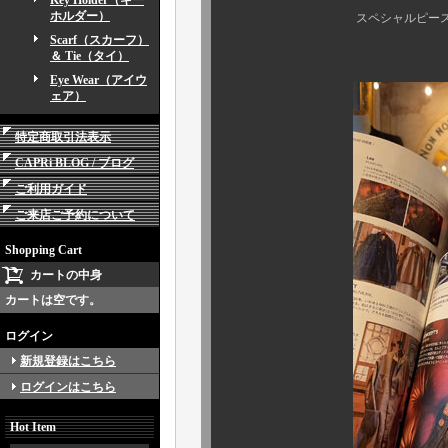
Key Holder（キー
ホルダー）
スペシャルピースたちが多
Scarf（スカーフ）
＆ Tie（タイ）
Eye Wear（アイウ
ェア）
特定商取引法表示
CAPRi BLOG / ブログ
ご利用ガイド
ご来店ご予約について
Shopping Cart
カートの中身
カートは空です。
ログイン
新規登録はこちら
ログインはこちら
Hot Item