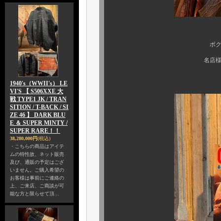
ボクたちカプリも
名店様と一緒にご掲
1940's（WWII's） LE
VI'S 【 S506XXE 大
戦 TYPE1 JK / TRAN
SITION / T-BACK / SI
ZE 46 】 DARK BLU
E ＆ SUPER MINTY /
SUPER RARE！！
38,280,000円
(税込)
・こちらの商品はアイテ
ムの特性故、ネット販売
及び、通販の予定はござ
いません。ご購入希望の
お客様は事前にご連絡の
上、ご来店、ご商談が可
能な方と限らせて頂…