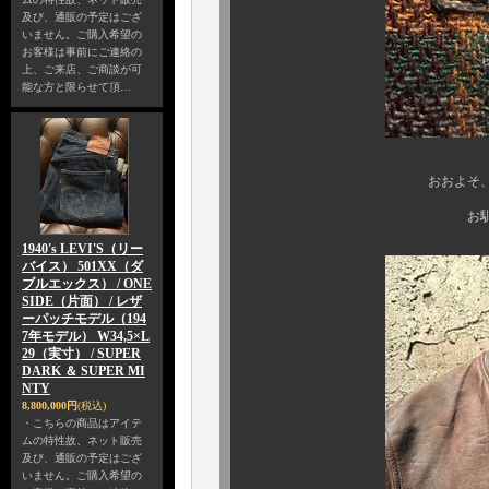
及び、通販の予定はござ
いません。ご購入希望の
お客様は事前にご連絡の
上、ご来店、ご商談が可
能な方と限らせて頂…
おおよそ、1930年代
お馴染みの黒金タ
1940's LEVI'S（リー
バイス） 501XX（ダ
ブルエックス） / ONE
SIDE（片面） / レザ
ーパッチモデル（194
7年モデル） W34,5×L
29（実寸） / SUPER
DARK ＆ SUPER MI
NTY
8,800,000円
(税込)
・こちらの商品はアイテ
ムの特性故、ネット販売
及び、通販の予定はござ
いません。ご購入希望の