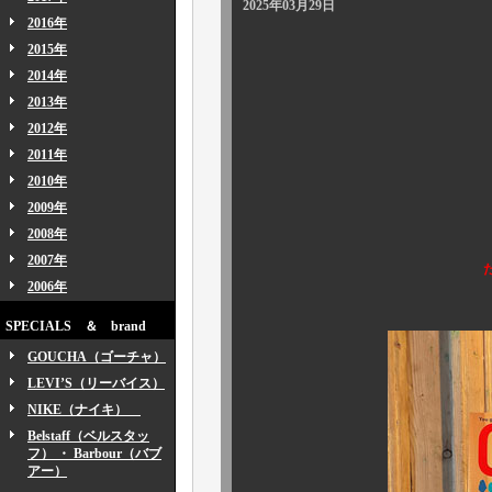
2025年03月29日
2016年
2015年
2014年
2013年
2012年
2011年
皆様方、こん
2010年
2009年
本日はお知
2008年
2007年
2006年
SPECIALS ＆ brand
GOUCHA（ゴーチャ）
LEVI’S（リーバイス）
NIKE（ナイキ）
Belstaff（ベルスタッ
フ） ・ Barbour（バブ
アー）