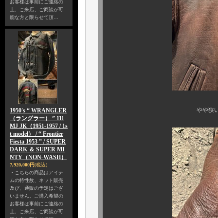
お客様は事前にご連絡の
上、ご来店、ご商談が可
能な方と限らせて頂…
やや狭いボタン配列の
1950's “ WRANGLER
（ラングラー） ” 111
MJ JK（1951-1957 / 1s
t model） / “ Frontier
Fiesta 1953 ” / SUPER
DARK ＆ SUPER MI
NTY（NON-WASH）
7,920,000円
(税込)
・こちらの商品はアイテ
ムの特性故、ネット販売
及び、通販の予定はござ
いません。ご購入希望の
お客様は事前にご連絡の
上、ご来店、ご商談が可