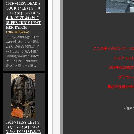
1953〜1955's DEAD S
TOCK!! / LEVI'S（リ
ーバイス） 507XX 2n
d JK / SIZE 40 / W. "
SUPER JUICY LEAT
HER PATCH "
6,916,800円
(税込)
ご覧の2個
・こちらの商品はアイテ
ムの特性故、ネット販売
及び、通販の予定はござ
ここの多くのビンテージのレザー
いません。ご購入希望の
お客様は事前にご連絡の
シリアスコレクターの皆
上、ご来店、ご商談が可
能な方と限らせて頂…
1930年代以前の古い、レ
ブラウンカラーが圧倒
裏ボア仕様や衿ボア仕様で
2個体揃ってボアな
1953〜1955’s LEVI'S
（リーバイス） 517X
まずはコチ
X 2nd JK / SIZE46 / B