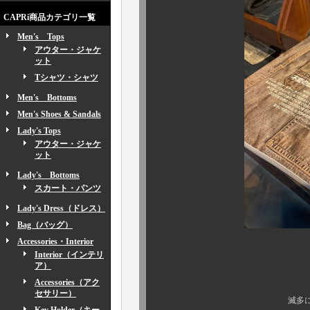
CAPRi商品カテゴリ一覧
Men's Tops
アウター・ジャケ
ット
Tシャツ・シャツ
Men's Bottoms
Men's Shoes & Sandals
Lady's Tops
アウター・ジャケ
ット
Lady's Bottoms
スカート・パンツ
Lady's Dress（ドレス）
Bag（バッグ）
Accessories・Interior
Interior（インテリ
ア）
見応えもたっ
Accessories（アク
セサリー）
滅多にお目にかか