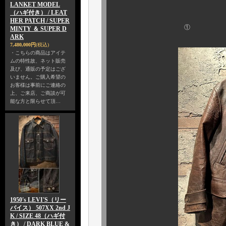
LANKET MODEL
（ハギ付き） / LEAT
HER PATCH / SUPER
①
MINTY ＆ SUPER D
ARK
7,480,000円
(税込)
・こちらの商品はアイテ
ムの特性故、ネット販売
及び、通販の予定はござ
いません。ご購入希望の
お客様は事前にご連絡の
上、ご来店、ご商談が可
能な方と限らせて頂…
1950's LEVI'S（リー
バイス） 507XX 2nd J
K / SIZE 48（ハギ付
き） / DARK BLUE &