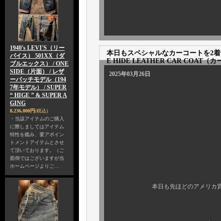
1940's LEVI'S（リー
本日もスペシャルなカーコートを2着ご紹介！！
バイス） 501XX（ダ
E HIDE LEATHER CAR COAT
ブルエックス） / ONE
SIDE（片面） / レザ
2025年03月26日
ーパッチモデル（194
7年モデル） / SUPER
“ HIGE ” & SUPER A
GING
8,236,800円
(税込)
・当該アイテムのご購入
に際しましてはアイテム
特性を鑑み、要アポイン
皆様方、こん
トメントアイテムとさせ
て頂いております。（ご
面倒ではございますが当
ホームページよりご…
本日も先ほどのアメリカ買い付け