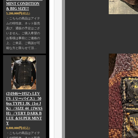
MINT CONDITION
& BIG SIZE!!
5,280,000円
(税込)
・こちらの商品はアイテ
ムの特性故、ネット販売
堅牢極
及び、通販の予定はござ
いません。ご購入希望の
重厚感もご覧
お客様は事前にご連絡の
上、ご来店、ご商談が可
能な方と限らせて頂…
(2)1946〜1952's LEV
I'S（リーバイス） 50
6xx TYPE1 JK（1st J
K） / SIZE 44（1WAS
H） / VERY DARK B
LUE ＆SUPER MINT
Y
8,800,000円
(税込)
・こちらの商品はアイテ
ムの特性故、ネット販売